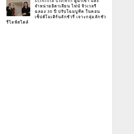
Scintilla Gioielli ผู้นำเข้า และ
จำหน่ายอิตาเลียน ไฟน์ จิวเวลรี
ฉลอง 30 ปี ปรับโฉมบูทีค ในคอน
เซ็ปต์โมเดิร์นลักชัวรี่ เจาะกลุ่มลักชัว
รี่ไลฟ์สไตล์