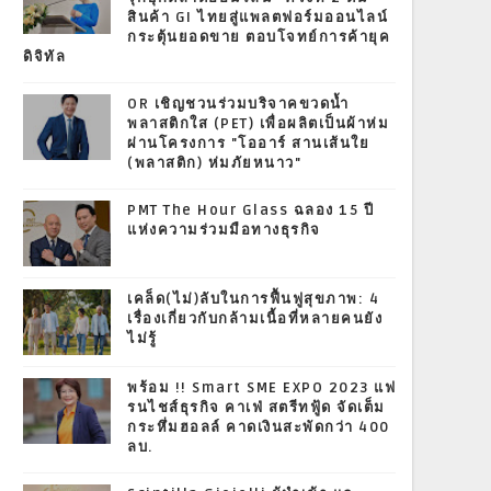
สินค้า GI ไทยสู่แพลตฟอร์มออนไลน์
กระตุ้นยอดขาย ตอบโจทย์การค้ายุค
ดิจิทัล
OR เชิญชวนร่วมบริจาคขวดน้ำ
พลาสติกใส (PET) เพื่อผลิตเป็นผ้าห่ม
ผ่านโครงการ "โออาร์ สานเส้นใย
(พลาสติก) ห่มภัยหนาว"
PMT The Hour Glass ฉลอง 15 ปี
แห่งความร่วมมือทางธุรกิจ
เคล็ด(ไม่)ลับในการฟื้นฟูสุขภาพ: 4
เรื่องเกี่ยวกับกล้ามเนื้อที่หลายคนยัง
ไม่รู้
พร้อม !! Smart SME EXPO 2023 แฟ
รนไชส์ธุรกิจ คาเฟ่ สตรีทฟู้ด จัดเต็ม
กระหึ่มฮอลล์ คาดเงินสะพัดกว่า 400
ลบ.