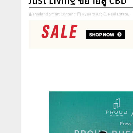
Just Living ขยายสู่ CBD
Thailand Smart Content
4 years ago
Real Estate,