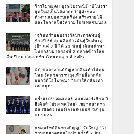
T
ว้าวไม่หยุด!! บุรุษไปรษณีย์ “พี่ไปรฯ”
ยุคใหม่เป็นได้มากกว่าผู้ส่งของ
ทำงานแบบครบเครื่อง สร้างรายได้
และโอกาสโชว์ความโปรเฟสชันนอล
“จุรินทร์”มอบรางวัลประกวดพันธุ์
ข้าวปี 66 ลุยผลิตข้าวพันธุ์ใหม่ทะลุ
เป้า แค่ 3 ปี ได้ 21 พันธุ์ เดินหน้าพา
ไทยกลับมาครองที่ 2 ตลาดข้าวโลก
ลั่น!ปี 66 ส่งออกข้าวไทยทะลุ 8 ล้านตัน
GQ ขออาสาแก้ปัญหากลิ่นเท้าให้คน
ไทย งัดนวัตกรรมถุงเท้าบล็อกกลิ่น
ออกวีดีโอโฆษณา “อย่าให้กลิ่นเท้า
เตะจมูก”
ครั้งแรก!! เดมเลอร์ คอมเมอร์เชียล วี
ฮีเคิลส์ (ประเทศไทย) เขย่าตลาดรถ
บัส เปิดตัว เมอร์เซเดส-เบนซ์ บัส รุ่น
OH1626L
กรมทรัพย์สินทางปัญญา จัดใหญ่ “GI
รุกบุกตลาดออนไลน์” ครั้งที่ 2 ดัน