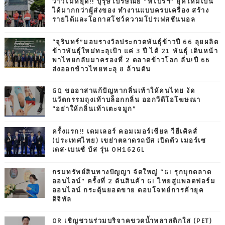
ว้าวไม่หยุด!! บุรุษไปรษณีย์ “พี่ไปรฯ” ยุคใหม่เป็น
ได้มากกว่าผู้ส่งของ ทำงานแบบครบเครื่อง สร้าง
รายได้และโอกาสโชว์ความโปรเฟสชันนอล
“จุรินทร์”มอบรางวัลประกวดพันธุ์ข้าวปี 66 ลุยผลิต
ข้าวพันธุ์ใหม่ทะลุเป้า แค่ 3 ปี ได้ 21 พันธุ์ เดินหน้า
พาไทยกลับมาครองที่ 2 ตลาดข้าวโลก ลั่น!ปี 66
ส่งออกข้าวไทยทะลุ 8 ล้านตัน
GQ ขออาสาแก้ปัญหากลิ่นเท้าให้คนไทย งัด
นวัตกรรมถุงเท้าบล็อกกลิ่น ออกวีดีโอโฆษณา
“อย่าให้กลิ่นเท้าเตะจมูก”
ครั้งแรก!! เดมเลอร์ คอมเมอร์เชียล วีฮีเคิลส์
(ประเทศไทย) เขย่าตลาดรถบัส เปิดตัว เมอร์เซ
เดส-เบนซ์ บัส รุ่น OH1626L
กรมทรัพย์สินทางปัญญา จัดใหญ่ “GI รุกบุกตลาด
ออนไลน์” ครั้งที่ 2 ดันสินค้า GI ไทยสู่แพลตฟอร์ม
ออนไลน์ กระตุ้นยอดขาย ตอบโจทย์การค้ายุค
ดิจิทัล
OR เชิญชวนร่วมบริจาคขวดน้ำพลาสติกใส (PET)