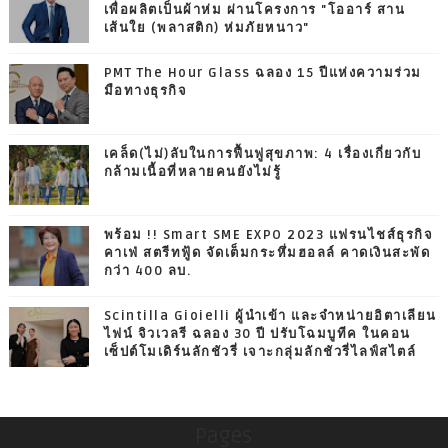
เพื่อผลิตเป็นผ้าห่ม ผ่านโครงการ "โออาร์ สาน
เส้นใย (พลาสติก) ห่มภัยหนาว"
PMT The Hour Glass ฉลอง 15 ปีแห่งความร่วม
มือทางธุรกิจ
เคล็ด(ไม่)ลับในการฟื้นฟูสุขภาพ: 4 เรื่องเกี่ยวกับ
กล้ามเนื้อที่หลายคนยังไม่รู้
พร้อม !! Smart SME EXPO 2023 แฟรนไชส์ธุรกิจ
คาเฟ่ สตรีทฟู้ด จัดเต็มกระหึ่มฮอลล์ คาดเงินสะพัด
กว่า 400 ลบ.
Scintilla Gioielli ผู้นำเข้า และจำหน่ายอิตาเลียน
ไฟน์ จิวเวลรี ฉลอง 30 ปี ปรับโฉมบูทีค ในคอน
เซ็ปต์โมเดิร์นลักชัวรี่ เจาะกลุ่มลักชัวรี่ไลฟ์สไตล์
Pages