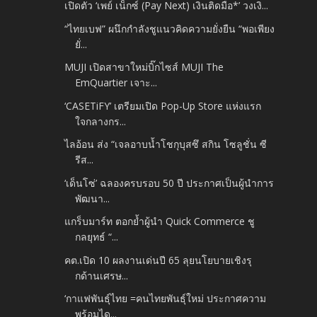
เปิดตัว ‘เพย์ เน็กซ์ (Pay Next) เงินติดมือ*’ วงเงิ...
“ไทยเบฟ” ผนึกกำลังชูแนวคิดความยั่งยืน “พอเพียง
ยั่...
MUJI เปิดสาขาใหม่บิ๊กไซส์ MUJI The
EmQuartier เจาะ...
‘CASETiFY’ เตรียมเปิด Pop-Up Store แห่งแรก
ใจกลางกร...
ไลอ้อน ส่ง “เจลอาบน้ำโชกุบุสซึ สกิน โซลูชั่น ซี
รีส...
‘เด็นโซ่’ ฉลองครบรอบ 50 ปี ประกาศเป็นผู้นำการ
พัฒนา...
แกร็บมาร์ท ตอกย้ำผู้นำ Quick Commerce ชู
กลยุทธ์ “...
คต.เปิด 10 ผลงานเด่นปี 65 ลุยนโยบายเชิงรุ
กด้านเศรษ...
‘กาแฟพันธุ์ไทย =คนไทยพันธุ์ใหม่ ประกาศความ
พร้อมได...