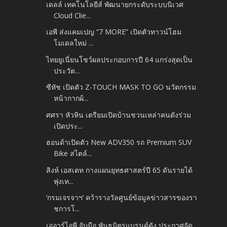
เดลล์ เทคโนโลยีส์ พัฒนายกระดับระบบนิเวศ
Cloud Clie...
เอพี ส่งแคมเปญ “7 MORE” เปิดตัวทาวน์โฮม
โมเดลใหม่ ...
ไทยยูเนี่ยนโชว์ผลประกอบการปี 64 แกร่งสุดเป็น
ประวัต...
ซีทัช เปิดตัว Z-TOUCH MASK TO GO นวัตกรรม
หน้ากากผ้...
ศศรา หัวหิน เตรียมเปิดบ้านชวนเหล่าคนดังร่วม
เปิดประ...
ฮอนด้าเปิดตัว New ADV350 รถ Premium SUV
Bike สไตล์...
สิงห์ เอสเตท กางแผนยุทธศาสตร์ปี 65 ดันรายได้
พุ่งเท...
‘กรมเจรจาฯ’ คว้ารางวัลศูนย์ข้อมูลข่าวสารของรา
ชการโ...
เออาร์ไอพี จับมือ พันธมิตรแบรนด์ดัง ประกาศจัด