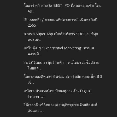
โออาร์ คว้ารางวัล BEST IPO ที่สุดแห่งเอเชีย โดย
As...
‘ShopeePay’ กางแผนทิศทางการดำเนินธุรกิจปี
2565
airasia Super App เปิดตัวบริการ SUPER+ ที่ทุก
คนรอค...
แกร็บฟู้ด ชู “Experiential Marketing” ชวนเส
พงานศิ...
รมว.ดีอีเอสกระตุ้นร้านค้า – คนไทยร่วมช็อปผ่าน
ไทยแล...
โอกาสทองดีพเทค! ดีพร้อม สตาร์ทอัพ คอนเน็ค ปี 3
เชื...
เอไอเอ ประเทศไทย ปักธงสู่การเป็น Digital
Insurer แ...
ได้เวลาฟื้นชีวิตและเศรษฐกิจชุมชนด้วยศิลปะสี
สันและแ...