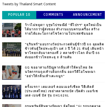
Tweets by Thailand Smart Content
POPULAR 10
COMMENTS
ANNOUNCEMENT
ว้าวไม่หยุด!! บุรุษไปรษณีย์ “พี่ไปรฯ” ยุคใหม่เป็น
ได้มากกว่าผู้ส่งของ ทำงานแบบครบเครื่อง สร้าง
รายได้และโอกาสโชว์ความโปรเฟสชันนอล
“จุรินทร์”มอบรางวัลประกวดพันธุ์ข้าวปี 66 ลุยผลิต
ข้าวพันธุ์ใหม่ทะลุเป้า แค่ 3 ปี ได้ 21 พันธุ์ เดินหน้า
พาไทยกลับมาครองที่ 2 ตลาดข้าวโลก ลั่น!ปี 66
ส่งออกข้าวไทยทะลุ 8 ล้านตัน
GQ ขออาสาแก้ปัญหากลิ่นเท้าให้คนไทย งัด
นวัตกรรมถุงเท้าบล็อกกลิ่น ออกวีดีโอโฆษณา
“อย่าให้กลิ่นเท้าเตะจมูก”
ครั้งแรก!! เดมเลอร์ คอมเมอร์เชียล วีฮีเคิลส์
(ประเทศไทย) เขย่าตลาดรถบัส เปิดตัว เมอร์เซ
เดส-เบนซ์ บัส รุ่น OH1626L
กรมทรัพย์สินทางปัญญา จัดใหญ่ “GI รุกบุกตลาด