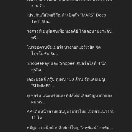
งาน C...
“ประกันภัยไทยวิวัฒน์” เปิดตัว “MARS” Deep
Tech Sta...
รังสรรค์เมนูพิเศษเพื่อ พอลดีย์ ไก่สดอนามัยระดับ
พรี...
โปรฮอตรับซัมเมอร์!! บางกอกแอร์เวย์ส จัด
โปรโมชัน Su...
‘ShopeePay’ และ ‘Shopee’ สปอร์ตไลท์ 4 นัก
ธุรกิจ...
เดอะมอลล์ กรุ๊ป ทุ่มงบ 150 ล้าน จัดแคมเปญ
“SUMMER-...
ยูเซอริน แนะทริคและทิปส์เด็ดเลี่ยงปัญหาผิวและ
ผม พร...
AP เดินหน้าตามแผนปูพรมทั่วไทย เปิดตัวแนวราบ
11 โค...
หมีคู่ดาว ผนึกค้าปลีกยักษ์ใหญ่ “สหพัฒน์” ยกทัพ ...