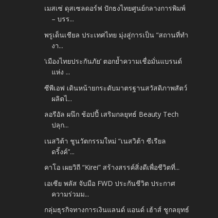
เมสเซ่ ดุสเซลดอร์ฟ ปักธงไทยศูนย์กลางการพิมพ์
– บรร...
พรูเด็นเชียล ประเทศไทย มุ่งสู่การเป็น “สถานที่ทำ
งา...
‘เมืองไทยประกันภัย’ ตอกย้ำความเชื่อมั่นแบรนด์
แห่ง ...
ซีพีเอฟ เดินหน้ายกระดับมาตรฐานสวัสดิภาพสัตว์
ผลิตไ...
ลอรีอัล ผนึก ช้อปปี้ เสริมกลยุทธ์ Beauty Tech
ปลุก...
เนสวิต้า ชูนวัตกรรมใหม่ “เนสวิต้า ซีเรียล
ดริ้งค์”...
คาโอ เผยวิถี “Kirei” สร้างสรรค์สิ่งดีเพื่อชีวิตที่...
เอเซีย พลัส จับมือ FWD ประกันชีวิต ประกาศ
ความร่วมม...
กลุ่มธุรกิจทางการเงินแลนด์ แอนด์ เฮ้าส์ ชูกลยุทธ์