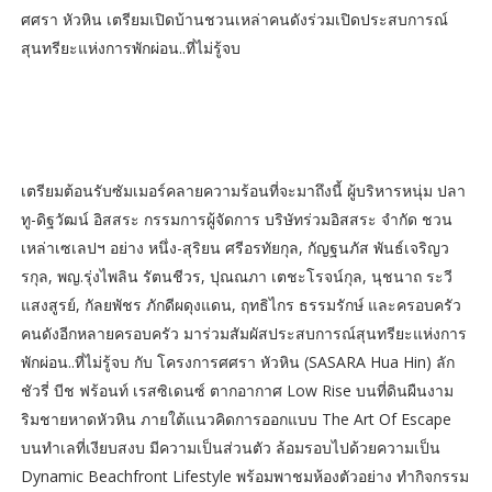
ศศรา หัวหิน เตรียมเปิดบ้านชวนเหล่าคนดังร่วมเปิดประสบการณ์
สุนทรียะแห่งการพักผ่อน..ที่ไม่รู้จบ
เตรียมต้อนรับซัมเมอร์คลายความร้อนที่จะมาถึงนี้ ผู้บริหารหนุ่ม ปลา
ทู-ดิฐวัฒน์ อิสสระ กรรมการผู้จัดการ บริษัทร่วมอิสสระ จำกัด ชวน
เหล่าเซเลปฯ อย่าง หนึ่ง-สุริยน ศรีอรทัยกุล, กัญฐนภัส พันธ์เจริญว
รกุล, พญ.รุ่งไพลิน รัตนชีวร, ปุณณภา เตชะโรจน์กุล, นุชนาถ ระวี
แสงสูรย์, กัลยพัชร ภักดีผดุงแดน, ฤทธิไกร ธรรมรักษ์ และครอบครัว
คนดังอีกหลายครอบครัว มาร่วมสัมผัสประสบการณ์สุนทรียะแห่งการ
พักผ่อน..ที่ไม่รู้จบ กับ โครงการศศรา หัวหิน (SASARA Hua Hin) ลัก
ชัวรี่ บีช ฟร้อนท์ เรสซิเดนซ์ ตากอากาศ Low Rise บนที่ดินผืนงาม
ริมชายหาดหัวหิน ภายใต้แนวคิดการออกแบบ The Art Of Escape
บนทำเลที่เงียบสงบ มีความเป็นส่วนตัว ล้อมรอบไปด้วยความเป็น
Dynamic Beachfront Lifestyle พร้อมพาชมห้องตัวอย่าง ทำกิจกรรม