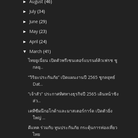
August
(46)
►
July
(34)
►
June
(29)
►
May
(23)
►
April
(24)
►
March
(41)
▼
ไทยยูเนี่ยน เปิดตัวพรีเซนเตอร์แบรนด์คิวเฟรช ชู
กลยุ...
“วิริยะประกันภัย” เปิดแผนงานปี 2565 ชูกลยุทธ์
Dat...
“เจ้าสัว” ประกาศทิศทางธุรกิจปี 2565 เดินหน้าชิง
ส่ว...
เคทีซีผนึกอโกด้าและมาสเตอร์การ์ด เปิดตัวยิ่ง
ใหญ่ ...
ดีแทค ร่วมกับ ทูนประกันภัย กระตุ้นการท่องเที่ยว
ไทย