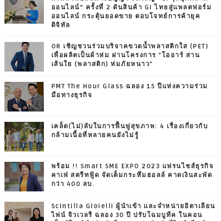
ออนไลน์” ครั้งที่ 2 ดันสินค้า GI ไทยสู่แพลตฟอร์ม
ออนไลน์ กระตุ้นยอดขาย ตอบโจทย์การค้ายุค
ดิจิทัล
OR เชิญชวนร่วมบริจาคขวดน้ำพลาสติกใส (PET)
เพื่อผลิตเป็นผ้าห่ม ผ่านโครงการ "โออาร์ สาน
เส้นใย (พลาสติก) ห่มภัยหนาว"
PMT The Hour Glass ฉลอง 15 ปีแห่งความร่วม
มือทางธุรกิจ
เคล็ด(ไม่)ลับในการฟื้นฟูสุขภาพ: 4 เรื่องเกี่ยวกับ
กล้ามเนื้อที่หลายคนยังไม่รู้
พร้อม !! Smart SME EXPO 2023 แฟรนไชส์ธุรกิจ
คาเฟ่ สตรีทฟู้ด จัดเต็มกระหึ่มฮอลล์ คาดเงินสะพัด
กว่า 400 ลบ.
Scintilla Gioielli ผู้นำเข้า และจำหน่ายอิตาเลียน
ไฟน์ จิวเวลรี ฉลอง 30 ปี ปรับโฉมบูทีค ในคอน