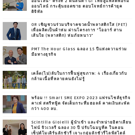
ออนไลน์” ครั้งที่ 2 ดันสินค้า GI ไทยสู่แพลตฟอร์ม
ออนไลน์ กระตุ้นยอดขาย ตอบโจทย์การค้ายุค
ดิจิทัล
OR เชิญชวนร่วมบริจาคขวดน้ำพลาสติกใส (PET)
เพื่อผลิตเป็นผ้าห่ม ผ่านโครงการ "โออาร์ สาน
เส้นใย (พลาสติก) ห่มภัยหนาว"
PMT The Hour Glass ฉลอง 15 ปีแห่งความร่วม
มือทางธุรกิจ
เคล็ด(ไม่)ลับในการฟื้นฟูสุขภาพ: 4 เรื่องเกี่ยวกับ
กล้ามเนื้อที่หลายคนยังไม่รู้
พร้อม !! Smart SME EXPO 2023 แฟรนไชส์ธุรกิจ
คาเฟ่ สตรีทฟู้ด จัดเต็มกระหึ่มฮอลล์ คาดเงินสะพัด
กว่า 400 ลบ.
Scintilla Gioielli ผู้นำเข้า และจำหน่ายอิตาเลียน
ไฟน์ จิวเวลรี ฉลอง 30 ปี ปรับโฉมบูทีค ในคอน
เซ็ปต์โมเดิร์นลักชัวรี่ เจาะกลุ่มลักชัวรี่ไลฟ์สไตล์