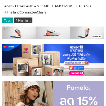
#MDRTTHAILAND #MCCMDRT #MCCMDRTTHAILAND
#ThailandCommitteeChairs
Tags
# Highlight