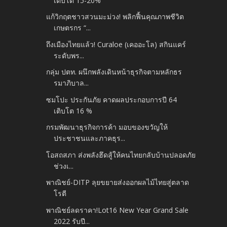
เติบโต 15-20%
แก้วิกฤตชาวสวนมะม่วง! พลิกฟื้นคุณภาพชีวิต
เกษตรกร “...
ถึงเมืองไทยแล้ว! Curaloe (เคออะโล) สกินแคร์
ระดับพร...
กลุ่ม ปตท. ผนึกพลังเดินหน้าธุรกิจตามหลักธร
รมาภิบาล...
ซมโปะ ประกันภัย คาดผลประกอบการปี 64
เติบโต 16 %
กรมพัฒนาธุรกิจการค้า มอบของขวัญให้
ประชาชนและภาคธุร...
โอสถสภา ส่งพลังฮึดสู้ให้คนไทยกลับบ้านปลอดภัย
ช่วงเ...
พาณิชย์-DITP ลุยขยายส่งออกผลไม้ไทยสู่ตลาด
โรตี
พาณิชย์ลดราคา!Lot16 New Year Grand Sale
2022 รับปี...