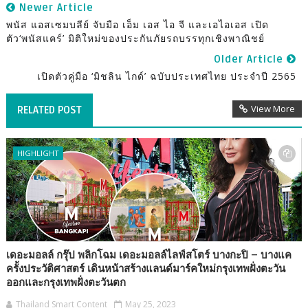
Newer Article
พนัส แอสเซมบลีย์ จับมือ เอ็ม เอส ไอ จี และเอไอเอส เปิด
ตัว‘พนัสแคร์’ มิติใหม่ของประกันภัยรถบรรทุกเชิงพาณิชย์
Older Article
เปิดตัวคู่มือ ‘มิชลิน ไกด์’ ฉบับประเทศไทย ประจำปี 2565
View More
RELATED POST
HIGHLIGHT
เดอะมอลล์ กรุ๊ป พลิกโฉม เดอะมอลล์ไลฟ์สโตร์ บางกะปิ – บางแค
ครั้งประวัติศาสตร์ เดินหน้าสร้างแลนด์มาร์คใหม่กรุงเทพฝั่งตะวัน
ออกและกรุงเทพฝั่งตะวันตก
Thailand Smart Content
May 25, 2023