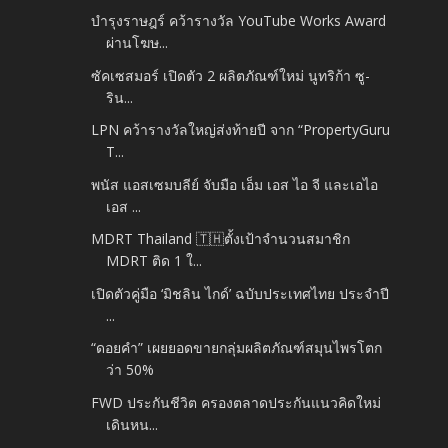
บำรุงราษฎร์ คว้ารางวัล YouTube Works Award
ผ่านโฆษ...
ซัคเซสมอร์ เปิดตัว 2 ผลิตภัณฑ์ใหม่ นูทริก้า ซู-
ริน...
LPN คว้ารางวัลใหญ่ส่งท้ายปี จาก “PropertyGuru
T...
พนัส แอสเซมบลีย์ จับมือ เอ็ม เอส ไอ จี และเอไอ
เอส ...
MDRT Thailand 🇹🇭ตั้งเป้าจำนวนสมาชิก
MDRT ติด 1 ใ...
เปิดตัวคู่มือ ‘มิชลิน ไกด์’ ฉบับประเทศไทย ประจำปี
...
“ดอยคำ” เผยยอดขายกลุ่มผลิตภัณฑ์สมุนไพรโตก
ว่า 50%
FWD ประกันชีวิต ครองตลาดประกันแนวคิดใหม่
เดินหน...