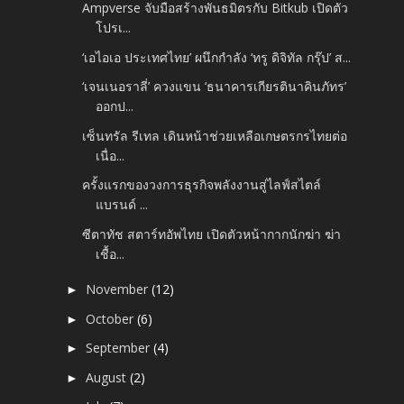
Ampverse จับมือสร้างพันธมิตรกับ Bitkub เปิดตัว
โปรเ...
‘เอไอเอ ประเทศไทย’ ผนึกกำลัง ‘ทรู ดิจิทัล กรุ๊ป’ ส...
‘เจนเนอราลี่’ ควงแขน ‘ธนาคารเกียรตินาคินภัทร’
ออกป...
เซ็นทรัล รีเทล เดินหน้าช่วยเหลือเกษตรกรไทยต่อ
เนื่อ...
ครั้งแรกของวงการธุรกิจพลังงานสู่ไลฟ์สไตล์
แบรนด์ ...
ซีตาทัช สตาร์ทอัพไทย เปิดตัวหน้ากากนักฆ่า ฆ่า
เชื้อ...
November
(12)
►
October
(6)
►
September
(4)
►
August
(2)
►