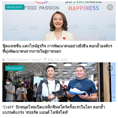
HIGHLIGHT
ฟู้ดแพชชั่น แตกไลน์ธุรกิจ การพัฒนาคนอย่างยั่งยืน ตอกย้ำองค์กร
ที่มุ่งพัฒนาคนจากภายในสู่ภายนอก
Thailand Smart Content
May 18, 2023
HIGHLIGHT
‘Craft’ ปักหมุดไทยเปิดแฟล็กชิพสโตร์ครั้งแรกในโลก ตอกย้ำ
แบรนด์แกร่ง ‘สปอร์ต แอนด์ ไลฟ์สไตล์’