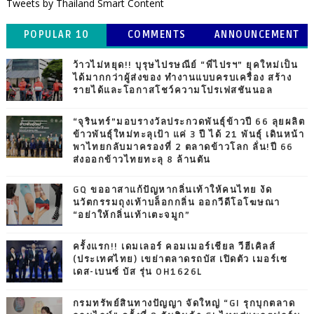
Tweets by Thailand Smart Content
POPULAR 10
COMMENTS
ANNOUNCEMENT
ว้าวไม่หยุด!! บุรุษไปรษณีย์ “พี่ไปรฯ” ยุคใหม่เป็น
ได้มากกว่าผู้ส่งของ ทำงานแบบครบเครื่อง สร้าง
รายได้และโอกาสโชว์ความโปรเฟสชันนอล
“จุรินทร์”มอบรางวัลประกวดพันธุ์ข้าวปี 66 ลุยผลิต
ข้าวพันธุ์ใหม่ทะลุเป้า แค่ 3 ปี ได้ 21 พันธุ์ เดินหน้า
พาไทยกลับมาครองที่ 2 ตลาดข้าวโลก ลั่น!ปี 66
ส่งออกข้าวไทยทะลุ 8 ล้านตัน
GQ ขออาสาแก้ปัญหากลิ่นเท้าให้คนไทย งัด
นวัตกรรมถุงเท้าบล็อกกลิ่น ออกวีดีโอโฆษณา
“อย่าให้กลิ่นเท้าเตะจมูก”
ครั้งแรก!! เดมเลอร์ คอมเมอร์เชียล วีฮีเคิลส์
(ประเทศไทย) เขย่าตลาดรถบัส เปิดตัว เมอร์เซ
เดส-เบนซ์ บัส รุ่น OH1626L
กรมทรัพย์สินทางปัญญา จัดใหญ่ “GI รุกบุกตลาด