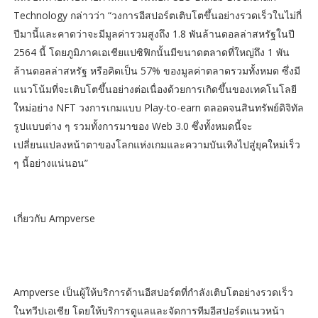
Technology กล่าวว่า “วงการอีสปอร์ตเติบโตขึ้นอย่างรวดเร็วในไม่กี่
ปีมานี้และคาดว่าจะมีมูลค่ารวมสูงถึง 1.8 พันล้านดอลล่าสหรัฐในปี
2564 นี้ โดยภูมิภาคเอเชียแปซิฟิกนั้นมีขนาดตลาดที่ใหญ่ถึง 1 พัน
ล้านดอลล่าสหรัฐ หรือคิดเป็น 57% ของมูลค่าตลาดรวมทั้งหมด ซึ่งมี
แนวโน้มที่จะเติบโตขึ้นอย่างต่อเนื่องด้วยการเกิดขึ้นของเทคโนโลยี
ใหม่อย่าง NFT วงการเกมแบบ Play-to-earn ตลอดจนสินทรัพย์ดิจิทัล
รูปแบบต่าง ๆ รวมทั้งการมาของ Web 3.0 ซึ่งทั้งหมดนี้จะ
เปลี่ยนแปลงหน้าตาของโลกแห่งเกมและความบันเทิงไปสู่ยุคใหม่เร็ว
ๆ นี้อย่างแน่นอน”
เกี่ยวกับ Ampverse
Ampverse เป็นผู้ให้บริการด้านอีสปอร์ตที่กำลังเติบโตอย่างรวดเร็ว
ในทวีปเอเชีย โดยให้บริการดูแลและจัดการทีมอีสปอร์ตแนวหน้า