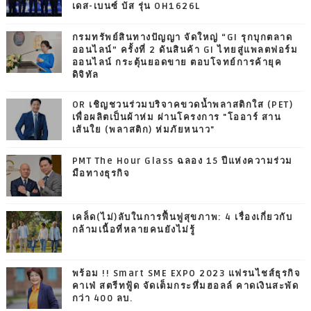
เดส-เบนซ์ บัส รุ่น OH1626L
กรมทรัพย์สินทางปัญญา จัดใหญ่ “GI รุกบุกตลาด
ออนไลน์” ครั้งที่ 2 ดันสินค้า GI ไทยสู่แพลตฟอร์ม
ออนไลน์ กระตุ้นยอดขาย ตอบโจทย์การค้ายุค
ดิจิทัล
OR เชิญชวนร่วมบริจาคขวดน้ำพลาสติกใส (PET)
เพื่อผลิตเป็นผ้าห่ม ผ่านโครงการ "โออาร์ สาน
เส้นใย (พลาสติก) ห่มภัยหนาว"
PMT The Hour Glass ฉลอง 15 ปีแห่งความร่วม
มือทางธุรกิจ
เคล็ด(ไม่)ลับในการฟื้นฟูสุขภาพ: 4 เรื่องเกี่ยวกับ
กล้ามเนื้อที่หลายคนยังไม่รู้
พร้อม !! Smart SME EXPO 2023 แฟรนไชส์ธุรกิจ
คาเฟ่ สตรีทฟู้ด จัดเต็มกระหึ่มฮอลล์ คาดเงินสะพัด
กว่า 400 ลบ.