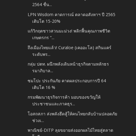
2564 ชื่น...
LPN Wisdom คาดการณ์ ตลาดอสังหาฯ ปี 2565
เติบโต 15-20%
แก้วิกฤตชาวสวนมะม่วง! พลิกฟื้นคุณภาพชีวิต
เกษตรกร “...
ถึงเมืองไทยแล้ว! Curaloe (เคออะโล) สกินแคร์
ระดับพร...
กลุ่ม ปตท. ผนึกพลังเดินหน้าธุรกิจตามหลักธร
รมาภิบาล...
ซมโปะ ประกันภัย คาดผลประกอบการปี 64
เติบโต 16 %
กรมพัฒนาธุรกิจการค้า มอบของขวัญให้
ประชาชนและภาคธุร...
โอสถสภา ส่งพลังฮึดสู้ให้คนไทยกลับบ้านปลอดภัย
ช่วงเ...
พาณิชย์-DITP ลุยขยายส่งออกผลไม้ไทยสู่ตลาด