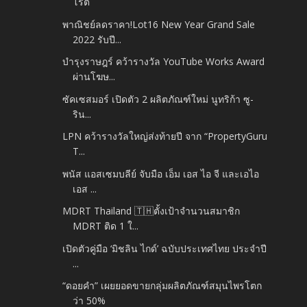
โรตี
พาณิชย์ลดราคา!Lot16 New Year Grand Sale
2022 รับปี...
บำรุงราษฎร์ คว้ารางวัล YouTube Works Award
ผ่านโฆษ...
ซัคเซสมอร์ เปิดตัว 2 ผลิตภัณฑ์ใหม่ นูทริก้า ซู-
ริน...
LPN คว้ารางวัลใหญ่ส่งท้ายปี จาก “PropertyGuru
T...
พนัส แอสเซมบลีย์ จับมือ เอ็ม เอส ไอ จี และเอไอ
เอส ...
MDRT Thailand 🇹🇭ตั้งเป้าจำนวนสมาชิก
MDRT ติด 1 ใ...
เปิดตัวคู่มือ ‘มิชลิน ไกด์’ ฉบับประเทศไทย ประจำปี
...
“ดอยคำ” เผยยอดขายกลุ่มผลิตภัณฑ์สมุนไพรโตก
ว่า 50%