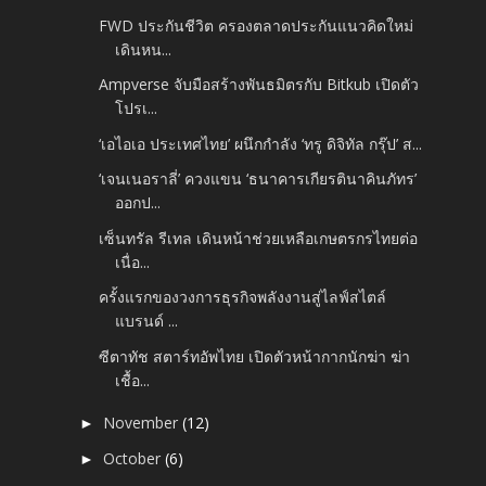
FWD ประกันชีวิต ครองตลาดประกันแนวคิดใหม่
เดินหน...
Ampverse จับมือสร้างพันธมิตรกับ Bitkub เปิดตัว
โปรเ...
‘เอไอเอ ประเทศไทย’ ผนึกกำลัง ‘ทรู ดิจิทัล กรุ๊ป’ ส...
‘เจนเนอราลี่’ ควงแขน ‘ธนาคารเกียรตินาคินภัทร’
ออกป...
เซ็นทรัล รีเทล เดินหน้าช่วยเหลือเกษตรกรไทยต่อ
เนื่อ...
ครั้งแรกของวงการธุรกิจพลังงานสู่ไลฟ์สไตล์
แบรนด์ ...
ซีตาทัช สตาร์ทอัพไทย เปิดตัวหน้ากากนักฆ่า ฆ่า
เชื้อ...
November
(12)
►
October
(6)
►