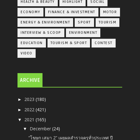
HEALTH & BEAUTY
HIGHLIGHT
SOCIAL
ECONOMY
FINANCE & INVESTMENT
MOTOR
ENERGY & ENVIRONMENT
SPORT
TOURISM
INTERVIEW & SCOOP
ENVIRONMENT
EDUCATION
TOURISM & SPORT
CONTEST
VIDEO
ARCHIVE
2023
(180)
►
2022
(421)
►
2021
(165)
▼
December
(24)
▼
“โฆษก เสมา 2” เผยผลสำรวจครูทั่วประเทศ ปี