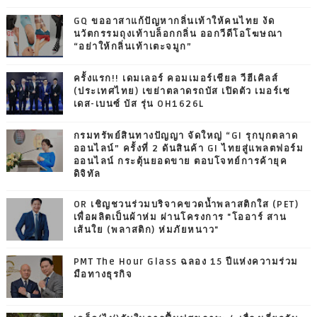
GQ ขออาสาแก้ปัญหากลิ่นเท้าให้คนไทย งัด
นวัตกรรมถุงเท้าบล็อกกลิ่น ออกวีดีโอโฆษณา
“อย่าให้กลิ่นเท้าเตะจมูก”
ครั้งแรก!! เดมเลอร์ คอมเมอร์เชียล วีฮีเคิลส์
(ประเทศไทย) เขย่าตลาดรถบัส เปิดตัว เมอร์เซ
เดส-เบนซ์ บัส รุ่น OH1626L
กรมทรัพย์สินทางปัญญา จัดใหญ่ “GI รุกบุกตลาด
ออนไลน์” ครั้งที่ 2 ดันสินค้า GI ไทยสู่แพลตฟอร์ม
ออนไลน์ กระตุ้นยอดขาย ตอบโจทย์การค้ายุค
ดิจิทัล
OR เชิญชวนร่วมบริจาคขวดน้ำพลาสติกใส (PET)
เพื่อผลิตเป็นผ้าห่ม ผ่านโครงการ "โออาร์ สาน
เส้นใย (พลาสติก) ห่มภัยหนาว"
PMT The Hour Glass ฉลอง 15 ปีแห่งความร่วม
มือทางธุรกิจ