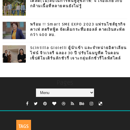
เคล็ด(ไม่)ลับในการฟื้นฟูสุขภาพ: 4 เรื่องเกี่ยวกับ
กล้ามเนื้อที่หลายคนยังไม่รู้
พร้อม !! Smart SME EXPO 2023 แฟรนไชส์ธุรกิจ
คาเฟ่ สตรีทฟู้ด จัดเต็มกระหึ่มฮอลล์ คาดเงินสะพัด
กว่า 400 ลบ.
Scintilla Gioielli ผู้นำเข้า และจำหน่ายอิตาเลียน
ไฟน์ จิวเวลรี ฉลอง 30 ปี ปรับโฉมบูทีค ในคอน
เซ็ปต์โมเดิร์นลักชัวรี่ เจาะกลุ่มลักชัวรี่ไลฟ์สไตล์
Pages
TAGS