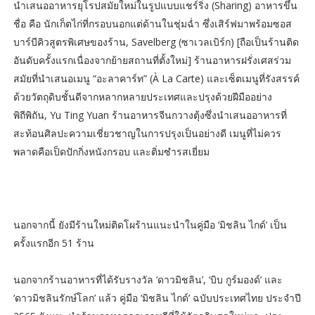
นำเสนออาหารยุโรปสมัยใหม่ในรูปแบบแชร์ริ่ง (Sharing) อาหารขึ้น
ชื่อ คือ นักเก็ตไก่ที่กรอบนอกแต่ด้านในชุ่มฉ่ำ ซึ่งเสิร์ฟมาพร้อมซอส
บาร์บีคิวสูตรพิเศษของร้าน, Savelberg (ซาเวลเบิร์ก) [ถือเป็นร้านติด
อันดับครั้งแรกเนื่องจากย้ายสถานที่ตั้งใหม่] ร้านอาหารฝรั่งเศสร่วม
สมัยที่นำเสนอเมนู “อะลาคาร์ท” (À La Carte) และเซ็ตเมนูที่รังสรรค์
ด้วยวัตถุดิบชั้นดีจากหลากหลายประเทศและปรุงด้วยฝีมืออย่าง
พิถีพิถัน, Yu Ting Yuan ร้านอาหารจีนกวางตุ้งซึ่งนำเสนออาหารที่
สะท้อนศิลปะความเชี่ยวชาญในการปรุงเป็นอย่างดี เมนูที่ไม่ควร
พลาดคือเป็ดปักกิ่งหนังกรอบ และติ่มซำรสเยี่ยม
นอกจากนี้ ยังมีร้านใหม่ติดโผร้านแนะนำในคู่มือ ‘มิชลิน ไกด์’ เป็น
ครั้งแรกอีก 51 ร้าน
นอกจากร้านอาหารที่ได้รับรางวัล ‘ดาวมิชลิน’, ‘บิบ กูร์มองด์’ และ
‘ดาวมิชลินรักษ์โลก’ แล้ว คู่มือ ‘มิชลิน ไกด์’ ฉบับประเทศไทย ประจำปี