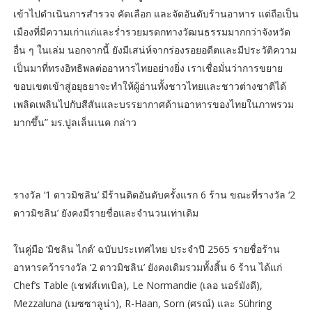
เข้าไปดำเนินการสำรวจ คัดเลือก และจัดอันดับร้านอาหาร แต่ถือเป็น
เมืองที่มีความเก่าแก่และร่ำรวยมรดกทางวัฒนธรรมมากกว่าจังหวัด
อื่น ๆ ในเล่ม นอกจากนี้ ยังมีเสน่ห์จากร่องรอยอดีตและมีประวัติความ
เป็นมาที่ทรงอิทธิพลต่ออาหารไทยอย่างยิ่ง เราเชื่อมั่นว่าการขยาย
ขอบเขตเข้าสู่อยุธยาจะทำให้ผู้อ่านทั้งชาวไทยและชาวต่างชาติได้
เพลิดเพลินไปกับสีสันและบรรยากาศด้านอาหารของไทยในภาพรวม
มากขึ้น” มร.ปูลเล็นเนค กล่าว
รางวัล ‘1 ดาวมิชลิน’ มีร้านติดอันดับครั้งแรก 6 ร้าน ขณะที่รางวัล ‘2
ดาวมิชลิน’ ยังคงมีรายชื่อและจำนวนเท่าเดิม
ในคู่มือ ‘มิชลิน ไกด์’ ฉบับประเทศไทย ประจำปี 2565 รายชื่อร้าน
อาหารคว้ารางวัล ‘2 ดาวมิชลิน’ ยังคงเดิมรวมทั้งสิ้น 6 ร้าน ได้แก่
Chef’s Table (เชฟส์เทเบิล), Le Normandie (เลอ นอร์มังดี),
Mezzaluna (เมซซาลูน่า), R-Haan, Sorn (ศรณ์) และ Sühring