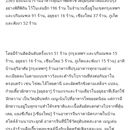
2565 ยังแนะนำร้านอาหารคุณภาพดีที่ใช้วัตถุดิบสดใหม่และปรุง
อย่างพิถีพิถัน ไว้ในเล่มอีก 196 ร้าน ในจำนวนนี้อยู่ในเขตกรุงเทพฯ
และปริมณฑล 91 ร้าน, อยุธยา 16 ร้าน, เชียงใหม่ 37 ร้าน, ภูเก็ต
และพังงา 52 ร้าน
โดยมีร้านติดอันดับครั้งแรก 51 ร้าน (กรุงเทพฯ และปริมณฑล 15
ร้าน, อยุธยา 16 ร้าน, เชียงใหม่ 5 ร้าน, ภูเก็ตและพังงา 15 ร้าน) อาทิ
บ้านสุริยาศัย [กรุงเทพฯ] ร้านอาหารที่ปรุงอาหารทุกจานอย่าง
ละเมียดละไมตามแบบชาววังและตำรับโบราณที่ส่งต่อกันมาใน
ครอบครัว เช่น ไข่พะโล้ไทยตานี และผัดพริกขิงตามเสด็จฯ แปลง,
ก๋วยเตี๋ยวผักหวาน [อยุธยา] ร้านแรกและร้านเดียวในอยุธยาที่เลือกใช้
‘ผักหวาน’ เป็นวัตถุดิบหลัก เมนูเน้นไปที่อาหารไทยยอดนิยม แต่การมี
ผักหวานอยู่ในทุกจานทำให้รสชาติและเนื้อสัมผัสแตกต่างไปจากที่คุ้น
เคย, แยงซีเกียง [เชียงใหม่] ร้านอาหารจีนราคามิตรภาพในบ้าน
สไตล์ล้านนาประยุกต์ อาหารจีนที่นี่ใช้วัตถุดิบสดสะอาด เมนูเด่น
ประจำร้านคือเกี๊ยวหอยเชลล์นึ่งกับเห็ดทรัฟเฟิลรสละมุน, จุมโพ่