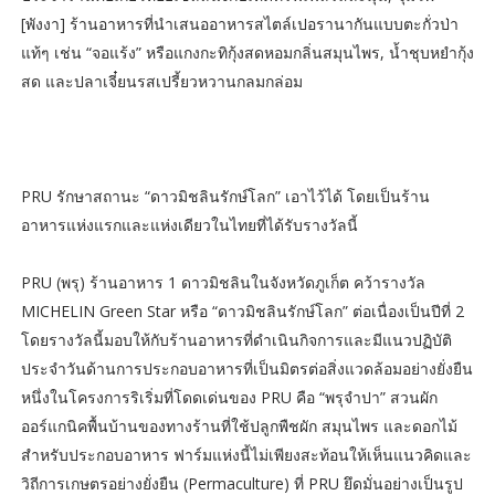
[พังงา] ร้านอาหารที่นำเสนออาหารสไตล์เปอรานากันแบบตะกั่วป่า
แท้ๆ เช่น “จอแร้ง” หรือแกงกะทิกุ้งสดหอมกลิ่นสมุนไพร, น้ำชุบหยำกุ้ง
สด และปลาเจี๋ยนรสเปรี้ยวหวานกลมกล่อม
PRU รักษาสถานะ “ดาวมิชลินรักษ์โลก” เอาไว้ได้ โดยเป็นร้าน
อาหารแห่งแรกและแห่งเดียวในไทยที่ได้รับรางวัลนี้
PRU (พรุ) ร้านอาหาร 1 ดาวมิชลินในจังหวัดภูเก็ต คว้ารางวัล
MICHELIN Green Star หรือ “ดาวมิชลินรักษ์โลก” ต่อเนื่องเป็นปีที่ 2
โดยรางวัลนี้มอบให้กับร้านอาหารที่ดำเนินกิจการและมีแนวปฏิบัติ
ประจำวันด้านการประกอบอาหารที่เป็นมิตรต่อสิ่งแวดล้อมอย่างยั่งยืน
หนึ่งในโครงการริเริ่มที่โดดเด่นของ PRU คือ “พรุจำปา” สวนผัก
ออร์แกนิคพื้นบ้านของทางร้านที่ใช้ปลูกพืชผัก สมุนไพร และดอกไม้
สำหรับประกอบอาหาร ฟาร์มแห่งนี้ไม่เพียงสะท้อนให้เห็นแนวคิดและ
วิถีการเกษตรอย่างยั่งยืน (Permaculture) ที่ PRU ยึดมั่นอย่างเป็นรูป