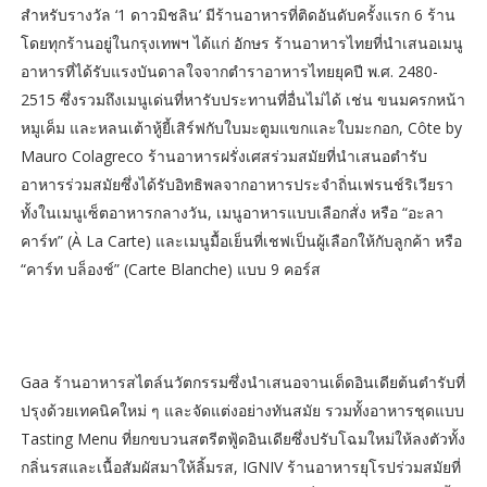
สำหรับรางวัล ‘1 ดาวมิชลิน’ มีร้านอาหารที่ติดอันดับครั้งแรก 6 ร้าน
โดยทุกร้านอยู่ในกรุงเทพฯ ได้แก่ อักษร ร้านอาหารไทยที่นำเสนอเมนู
อาหารที่ได้รับแรงบันดาลใจจากตำราอาหารไทยยุคปี พ.ศ. 2480-
2515 ซึ่งรวมถึงเมนูเด่นที่หารับประทานที่อื่นไม่ได้ เช่น ขนมครกหน้า
หมูเค็ม และหลนเต้าหู้ยี้เสิร์ฟกับใบมะตูมแขกและใบมะกอก, Côte by
Mauro Colagreco ร้านอาหารฝรั่งเศสร่วมสมัยที่นำเสนอตำรับ
อาหารร่วมสมัยซึ่งได้รับอิทธิพลจากอาหารประจำถิ่นเฟรนช์ริเวียรา
ทั้งในเมนูเซ็ตอาหารกลางวัน, เมนูอาหารแบบเลือกสั่ง หรือ “อะลา
คาร์ท” (À La Carte) และเมนูมื้อเย็นที่เชฟเป็นผู้เลือกให้กับลูกค้า หรือ
“คาร์ท บล็องช์” (Carte Blanche) แบบ 9 คอร์ส
Gaa ร้านอาหารสไตล์นวัตกรรมซึ่งนำเสนอจานเด็ดอินเดียต้นตำรับที่
ปรุงด้วยเทคนิคใหม่ ๆ และจัดแต่งอย่างทันสมัย รวมทั้งอาหารชุดแบบ
Tasting Menu ที่ยกขบวนสตรีตฟู้ดอินเดียซึ่งปรับโฉมใหม่ให้ลงตัวทั้ง
กลิ่นรสและเนื้อสัมผัสมาให้ลิ้มรส, IGNIV ร้านอาหารยุโรปร่วมสมัยที่