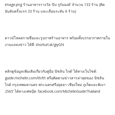
image.png ร้านอาหารรางวัล ‘บิบ กูร์มองด์’ จำนวน 133 ร้าน (ติด
อันดับครั้งแรก 33 ร้าน และเลื่อนระดับ 6 ร้าน)
ดาวน์โหลดรายชื่อและรูปภาพร้านอาหาร พร้อมทั้งบรรยากาศภายใน
งานแถลงข่าว ได้ที่: shorturl.at/giyGN
คลิกดูข้อมูลเพิ่มเติมเกี่ยวกับคู่มือ ‘มิชลิน ไกด์’ ได้ทางเว็บไซต์:
guide.michelin.com/th/th หรือติดตามข่าวสารล่าสุดของ ‘มิชลิน
ไกด์ กรุงเทพมหานคร พระนครศรีอยุธยา เชียงใหม่ ภูเก็ตและพังงา
2565’ ได้ทางเฟซบุ๊ค: facebook.com/MichelinGuideThailand