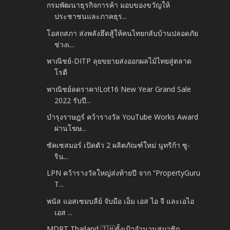
กรมพัฒนาธุรกิจการค้า มอบของขวัญให้
ประชาชนและภาคธุร...
โอสถสภา ส่งพลังฮึดสู้ให้คนไทยกลับบ้านปลอดภัย
ช่วงเ...
พาณิชย์-DITP ลุยขยายส่งออกผลไม้ไทยสู่ตลาด
โรตี
พาณิชย์ลดราคา!Lot16 New Year Grand Sale
2022 รับปี...
บำรุงราษฎร์ คว้ารางวัล YouTube Works Award
ผ่านโฆษ...
ซัคเซสมอร์ เปิดตัว 2 ผลิตภัณฑ์ใหม่ นูทริก้า ซู-
ริน...
LPN คว้ารางวัลใหญ่ส่งท้ายปี จาก “PropertyGuru
T...
พนัส แอสเซมบลีย์ จับมือ เอ็ม เอส ไอ จี และเอไอ
เอส ...
MDRT Thailand 🇹🇭ตั้งเป้าจำนวนสมาชิก