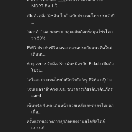
MDRT ติด 1 ใ...
เปิดตัวคู่มือ ‘มิชลิน ไกด์’ ฉบับประเทศไทย ประจำปี
...
“ดอยคำ” เผยยอดขายกลุ่มผลิตภัณฑ์สมุนไพรโตก
ว่า 50%
FWD ประกันชีวิต ครองตลาดประกันแนวคิดใหม่
เดินหน...
Ampverse จับมือสร้างพันธมิตรกับ Bitkub เปิดตัว
โปรเ...
‘เอไอเอ ประเทศไทย’ ผนึกกำลัง ‘ทรู ดิจิทัล กรุ๊ป’ ส...
‘เจนเนอราลี่’ ควงแขน ‘ธนาคารเกียรตินาคินภัทร’
ออกป...
เซ็นทรัล รีเทล เดินหน้าช่วยเหลือเกษตรกรไทยต่อ
เนื่อ...
ครั้งแรกของวงการธุรกิจพลังงานสู่ไลฟ์สไตล์
แบรนด์ ...