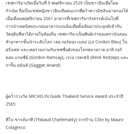
เชฟการิมาเกิดเมื่อวันที่ 9 พฤศจิกายน 2529 เป็นชาวอินเดียโดย
กำเนิด ถือเป็นเชฟหญิงชาวอินเดียคนแรกที่คว้าดาวมิชลินมาครองได้
เมื่อเดือนพฤศจิกายน 2561 อาหารที่เชฟการิมารังสรรค์เน้นไปที่
การนำเทคนิคประกอบอาหารแบบอินเดียดั้งเดิมมาประยุกต์เข้ากับ
วัตถุดิบที่หาได้ภายในท้องถิ่น เชฟการิมาเป็นศิษย์เก่าของสถาบันสอน
ทำอาหารชั้นนำระดับโลก ‘เลอ กอร์ดอง เบลอ’ (Le Cordon Bleu) ใน
ฝรั่งเศส และเคยร่วมงานกับเชฟชื่อดังของโลกหลายราย อาทิ กอร์
ดอน แรมซีย์ (Gordon Ramsay), เรเน่ เรดเซปิ (René Redzepi) และ
กากั้น อนันต์ (Gaggan Anand)
ผู้คว้ารางวัล MICHELIN Guide Thailand Service Award ประจำปี
2565:
ทีโบ ชารล์มาที (Thibaud Charlemarty) จากร้าน Côte by Mauro
Colagreco