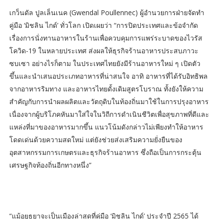
เกว็นดัล ปูลเล็นเนค (Gwendal Poullennec) ผู้อำนวยการฝ่ายจัดทำ
คู่มือ ‘มิชลิน ไกด์’ ทั่วโลก เปิดเผยว่า “การปิดประเทศและข้อจำกัด
เรื่องการนั่งทานอาหารในร้านเพื่อควบคุมการแพร่ระบาดของไวรัส
โควิด-19 ในหลายประเทศ ส่งผลให้ธุรกิจร้านอาหารประสบภาวะ
ซบเซา อย่างไรก็ตาม ในประเทศไทยยังมีร้านอาหารใหม่ ๆ เปิดตัว
ขึ้นและนำเสนอประเภทอาหารที่น่าสนใจ อาทิ อาหารที่ได้รับอิทธิพล
จากอาหารริมทาง และอาหารไทยดั้งเดิมสูตรโบราณ ทั้งยังให้ความ
สำคัญกับการนำผลผลิตและวัตถุดิบในท้องถิ่นมาใช้ในการปรุงอาหาร
เนื่องจากผู้บริโภคหันมาใส่ใจในวิถีการดำเนินชีวิตเพื่อสุขภาพที่ดีและ
แหล่งที่มาของอาหารมากขึ้น แนวโน้มดังกล่าวไม่เพียงทำให้อาหาร
โดดเด่นด้วยความสดใหม่ แต่ยังช่วยส่งเสริมความยั่งยืนของ
อุตสาหกรรมการเกษตรและธุรกิจร้านอาหาร ซึ่งถือเป็นการกระตุ้น
เศรษฐกิจท้องถิ่นอีกทางหนึ่ง”
“แม้อยุธยาจะเป็นเมืองล่าสุดที่คู่มือ ‘มิชลิน ไกด์’ ประจำปี 2565 ได้