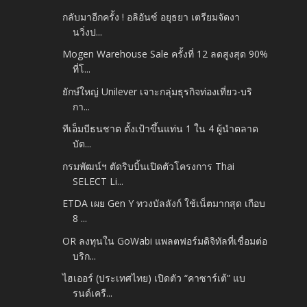
กลับมาอีกครั้ง ! อลิอันซ์ อยุธยา เตรียมจัดงา
นวิ่งป...
Mogen Warehouse Sale ครั้งที่ 12 ลดสูงสุด 90%
ที่โ...
ยักษ์ใหญ่ Unilever เจาะกลุ่มธุรกิจท่องเที่ยว-บริ
กา...
ทีเอ็มบีธนชาต ตั้งเป้าขึ้นแท่น 1 ใน 4 ผู้นำตลาด
บัต...
กรมพัฒน์ฯ ตัดริบบิ้นเปิดตัวโครงการ Thai
SELECT Li...
ETDA เผย Gen Y ทวงบัลลังก์ ใช้เน็ตมากสุด เกือบ
8 ...
OR ลงทุนใน GoWabi แพลตฟอร์มดิจิทัลที่เชื่อมต่อ
บริก...
ไฮเออร์ (ประเทศไทย) เปิดตัว “คาซาร์เต้” แบ
รนด์เครื...