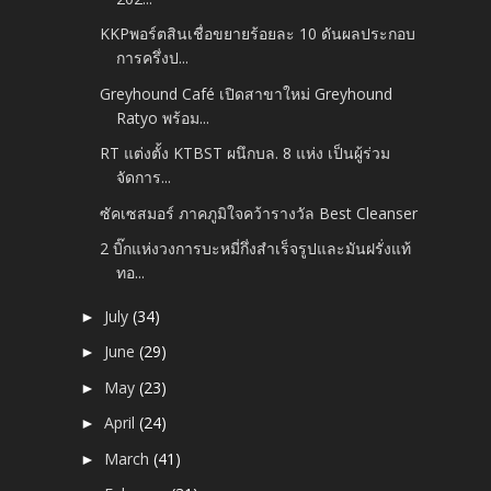
KKPพอร์ตสินเชื่อขยายร้อยละ 10 ดันผลประกอบ
การครึ่งป...
Greyhound Café เปิดสาขาใหม่ Greyhound
Ratyo พร้อม...
RT แต่งตั้ง KTBST ผนึกบล. 8 แห่ง เป็นผู้ร่วม
จัดการ...
ซัคเซสมอร์ ภาคภูมิใจคว้ารางวัล Best Cleanser
2 บิ๊กแห่งวงการบะหมี่กึ่งสำเร็จรูปและมันฝรั่งแท้
ทอ...
July
(34)
►
June
(29)
►
May
(23)
►
April
(24)
►
March
(41)
►