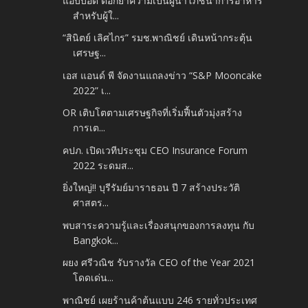
แอ๊บบอต ตอกย้ำความเป็นผู้นำโภชนาการอาหาร
สำหรับผู้ใ...
“สินิตย์ เลิศไกร” รมช.พาณิชย์ เดินหน้ากระตุ้น
เศรษฐ...
เอส แอนด์ พี จัดงานแถลงข่าว “S&P Mooncake
2022” เ...
OR เติบโตตามเศรษฐกิจที่เริ่มฟื้นตัวมุ่งสร้าง
การเต...
คปภ. เปิดเวทีประชุม CEO Insurance Forum
2022 ระดมส...
ยิ่งใหญ่!! บุรีรัมย์มาราธอน ปี 7 สร้างประวัติ
ศาสตร...
พบสาระความรู้และเรื่องสนุกของการลงทุน กับ
Bangkok...
ผยง ศรีวณิช รับรางวัล CEO of the Year 2021
โดดเด่น...
พาณิชย์ เผยร้านค้าต้นแบบ 246 รายทั่วประเทศ