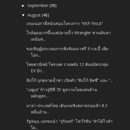
September
(38)
►
August
(46)
▼
เจนเนอราลี่สนับสนุนโครงการ “KKP FinLit”
ใกล้คุณมากขึ้นแค่ปลายนิ้ว Wrangler ชวนค้นหา
เดนิมท...
ขอเชิญผู้ประกอบการฟังสัมมนาฟรี 9 ก.ย.นี้ เพิ่ม
โอก...
ไทยพาณิชย์ โพรเทค รวมพลัง 12 พันธมิตรกลุ่ม
EV ปัก...
ทิปโก้ บุกตลาดน้ำซ่า เปิดตัว “ทิปโก้ อิซซี่” และ “...
“เอยูเอ” ก้าวสู่ปีที่ 70 ชูความโดดเด่นด้าน
หลักสูตร...
บาจา ประเทศไทย เดินเกมชิงตลาดรองเท้า 8.3
หมื่นล้าน...
รัฐหนุน เอกชนนำ “จุรินทร์” โชว์วิชั่น “ทำได้ไวทำ
ได...