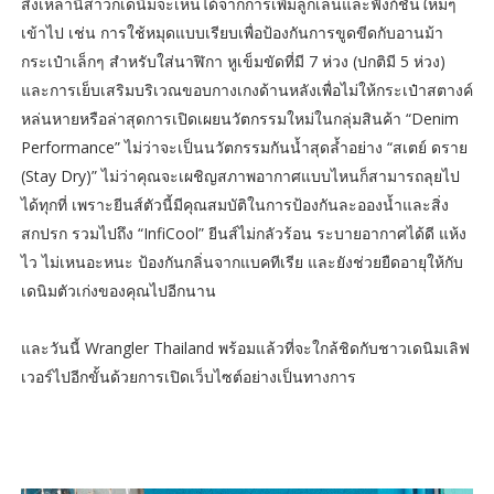
สิ่งเหล่านี้สาวกเดนิมจะเห็นได้จากการเพิ่มลูกเล่นและฟังก์ชั่นใหม่ๆ
เข้าไป เช่น การใช้หมุดแบบเรียบเพื่อป้องกันการขูดขีดกับอานม้า
กระเป๋าเล็กๆ สำหรับใส่นาฬิกา หูเข็มขัดที่มี 7 ห่วง (ปกติมี 5 ห่วง)
และการเย็บเสริมบริเวณขอบกางเกงด้านหลังเพื่อไม่ให้กระเป๋าสตางค์
หล่นหายหรือล่าสุดการเปิดเผยนวัตกรรมใหม่ในกลุ่มสินค้า “Denim
Performance” ไม่ว่าจะเป็นนวัตกรรมกันน้ำสุดล้ำอย่าง “สเตย์ ดราย
(Stay Dry)” ไม่ว่าคุณจะเผชิญสภาพอากาศแบบไหนก็สามารถลุยไป
ได้ทุกที่ เพราะยีนส์ตัวนี้มีคุณสมบัติในการป้องกันละอองน้ำและสิ่ง
สกปรก รวมไปถึง “InfiCool” ยีนส์ไม่กลัวร้อน ระบายอากาศได้ดี แห้ง
ไว ไม่เหนอะหนะ ป้องกันกลิ่นจากแบคทีเรีย และยังช่วยยืดอายุให้กับ
เดนิมตัวเก่งของคุณไปอีกนาน
และวันนี้ Wrangler Thailand พร้อมแล้วที่จะใกล้ชิดกับชาวเดนิมเลิฟ
เวอร์ไปอีกขั้นด้วยการเปิดเว็บไซต์อย่างเป็นทางการ