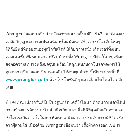
Wrangler ไอคอนเดนิมสำหรับคาวบอย มาตั้งแต่ปี 1947 และยังคงส่ง
ต่อจิตวิญญาณความเป็นเดนิม พร้อมพัฒนาสร้างสรรค์ไอเดียใหม่ๆ
ให้กับยีนส์ที่ตอบสนองทุกไลฟ์สไตล์ให้กับชาวเดนิมเลิฟเวอร์ทั้งเป็น
คอลเลคชั่นเพื่อหนุ่มสาว หรือแม้กระทั่ง Wrangler Kids ก็ไม่หยุดที่จะ
ส่งต่อความเท่มาจนถึงปัจจุบันพร้อมให้คุณพบกับตัวโปรดที่จะทำให้
คุณกลายเป็นไอคอนนิคแห่งเดนิมได้ง่ายๆแล้ววันนี้เพียงปลายนิ้วที่
www.wrangler.co.th
ด้วยโปรโมชั่นดีๆ และเงื่อนไขโดนใจ คลิ๊ก
เลย!!!
ปี 1947 ณ เมืองกรีนส์โบโร รัฐนอร์ทแคร์โรไลนา คือต้นกำเนิดที่ได้มี
การสร้างสรรค์กางเกงยีนส์ แจ็คเก็ต และเสื้อที่ดีที่สุดสำหรับคาวบอย
ซึ่งได้แรงบันดาลใจในการพัฒนาเดนิมมาจากประสบการณ์ชีวิตจริง
จากผู้สวมใส่ เนื่องด้วย Wrangler เชื่อมั่นว่า เสื้อผ้าควรออกแบบมา