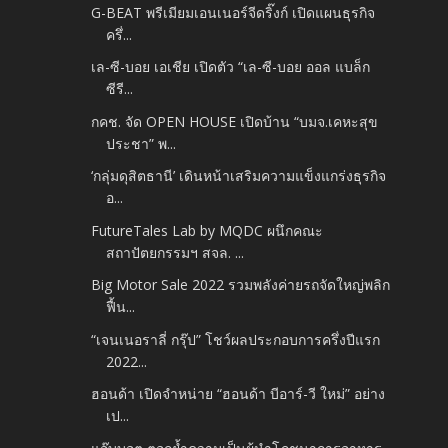
G-BEAT พรีเมียมเอนเนอร์จีดริ๊งก์ เปิดแผนธุรกิจ
ครึ่...
เล-ซี-บอย เอเชีย เปิดตัว “เล-ซี-บอย ออล แบล็ก
ซีรี...
กคช. จัด OPEN HOUSE เปิดบ้าน “บมจ.เคหะสุข
ประชา” พ...
‘กลุ่มดุสิตธานี’ เดินหน้าเสริมความแข็งแกร่งธุรกิจ
อ...
FutureTales Lab by MQDC ผนึกคณะ
สถาปัตยกรรมฯ สจล. ...
Big Motor Sale 2022 รวมพลังค่ายรถจัดใหญ่พลิก
ฟื้น...
“เจนเนอราลี่ กรุ๊ป” โชว์ผลประกอบการครึ่งปีแรก
2022...
ฮอนด้า เปิดจำหน่าย “ฮอนด้า บีอาร์-วี ใหม่” อย่าง
เป...