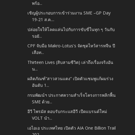
พร้อ...
เชิญผู้ประกอบการเข้าร่วมงาน SME –GP Day
19-21 ส.ค....
ปล่อยใจให้โลดแล่นไปกับการขับขี่ในทุก ๆ วันกับ
รอยั...
CPF จับมือ Makro-Lotus's จัดชุดไหว้สารทจีน ปี
เสือท...
Thirteen Lives (สิบสามชีวิต) เล่าถึงเรื่องจริงอัน
น...
ผลิตภัณฑ์”สาวสวนแตง” เปิดตัวแชมพูแก้ผมร่วง
อันดับ 1...
กรมพัฒน์ฯ ประกาศความสำเร็จโครงการพลิกฟื้น
SME ด้วย...
อีวี ไพรมัส ตอบรับกระแสอีวี เปืดแบรนด์ใหม่
VOLT นำ...
เอไอเอ ประเทศไทย เปิดตัว AIA One Billion Trail
202...