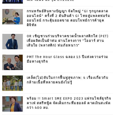
กรมทรัพย์สินทางปัญญา จัดใหญ่ “GI รุกบุกตลาด
ออนไลน์” ครั้งที่ 2 ดันสินค้า GI ไทยสู่แพลตฟอร์ม
ออนไลน์ กระตุ้นยอดขาย ตอบโจทย์การค้ายุค
ดิจิทัล
OR เชิญชวนร่วมบริจาคขวดน้ำพลาสติกใส (PET)
เพื่อผลิตเป็นผ้าห่ม ผ่านโครงการ "โออาร์ สาน
เส้นใย (พลาสติก) ห่มภัยหนาว"
PMT The Hour Glass ฉลอง 15 ปีแห่งความร่วม
มือทางธุรกิจ
เคล็ด(ไม่)ลับในการฟื้นฟูสุขภาพ: 4 เรื่องเกี่ยวกับ
กล้ามเนื้อที่หลายคนยังไม่รู้
พร้อม !! Smart SME EXPO 2023 แฟรนไชส์ธุรกิจ
คาเฟ่ สตรีทฟู้ด จัดเต็มกระหึ่มฮอลล์ คาดเงินสะพัด
กว่า 400 ลบ.