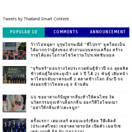
Tweets by Thailand Smart Content
POPULAR 10
COMMENTS
ANNOUNCEMENT
ว้าวไม่หยุด!! บุรุษไปรษณีย์ “พี่ไปรฯ” ยุคใหม่เป็น
ได้มากกว่าผู้ส่งของ ทำงานแบบครบเครื่อง สร้าง
รายได้และโอกาสโชว์ความโปรเฟสชันนอล
“จุรินทร์”มอบรางวัลประกวดพันธุ์ข้าวปี 66 ลุยผลิต
ข้าวพันธุ์ใหม่ทะลุเป้า แค่ 3 ปี ได้ 21 พันธุ์ เดินหน้า
พาไทยกลับมาครองที่ 2 ตลาดข้าวโลก ลั่น!ปี 66
ส่งออกข้าวไทยทะลุ 8 ล้านตัน
GQ ขออาสาแก้ปัญหากลิ่นเท้าให้คนไทย งัด
นวัตกรรมถุงเท้าบล็อกกลิ่น ออกวีดีโอโฆษณา
“อย่าให้กลิ่นเท้าเตะจมูก”
ครั้งแรก!! เดมเลอร์ คอมเมอร์เชียล วีฮีเคิลส์
(ประเทศไทย) เขย่าตลาดรถบัส เปิดตัว เมอร์เซ
เดส-เบนซ์ บัส รุ่น OH1626L