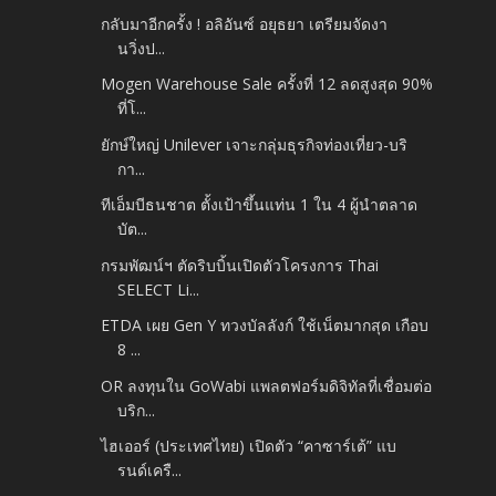
กลับมาอีกครั้ง ! อลิอันซ์ อยุธยา เตรียมจัดงา
นวิ่งป...
Mogen Warehouse Sale ครั้งที่ 12 ลดสูงสุด 90%
ที่โ...
ยักษ์ใหญ่ Unilever เจาะกลุ่มธุรกิจท่องเที่ยว-บริ
กา...
ทีเอ็มบีธนชาต ตั้งเป้าขึ้นแท่น 1 ใน 4 ผู้นำตลาด
บัต...
กรมพัฒน์ฯ ตัดริบบิ้นเปิดตัวโครงการ Thai
SELECT Li...
ETDA เผย Gen Y ทวงบัลลังก์ ใช้เน็ตมากสุด เกือบ
8 ...
OR ลงทุนใน GoWabi แพลตฟอร์มดิจิทัลที่เชื่อมต่อ
บริก...
ไฮเออร์ (ประเทศไทย) เปิดตัว “คาซาร์เต้” แบ
รนด์เครื...