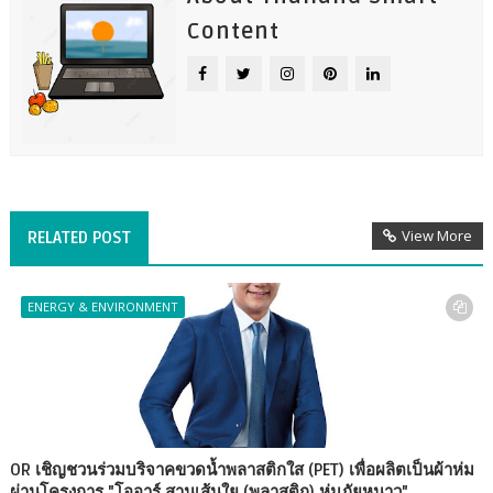
Content
View More
RELATED POST
ENERGY & ENVIRONMENT
OR เชิญชวนร่วมบริจาคขวดน้ำพลาสติกใส (PET) เพื่อผลิตเป็นผ้าห่ม
ผ่านโครงการ "โออาร์ สานเส้นใย (พลาสติก) ห่มภัยหนาว"