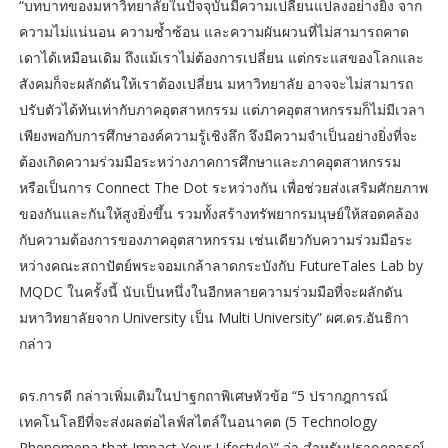
“บทบาทของมหาวิทยาลัยในปัจจุบันมีความเปลี่ยนแปลงอย่างยิ่ง จาก
ความไม่แน่นอน ความซ้ำซ้อน และความผันผวนที่ไม่สามารถคาด
เดาได้เหมือนเดิม ถึงแม้เราไม่ต้องการเปลี่ยน แต่กระแสของโลกและ
สังคมก็จะผลักดันให้เราต้องเปลี่ยน มหาวิทยาลัย อาจจะไม่สามารถ
ปรับตัวได้ทันเท่ากับภาคอุตสาหกรรม แต่ภาคอุตสาหกรรมก็ไม่มีเวลา
เพียงพอกับการศึกษาองค์ความรู้เชิงลึก จึงมีความจำเป็นอย่างยิ่งที่จะ
ต้องเกิดความร่วมมือระหว่างภาคการศึกษาและภาคอุตสาหกรรม
หรือเป็นการ Connect The Dot ระหว่างกัน เพื่อช่วยส่งเสริมศักยภาพ
ของกันและกันให้สูงยิ่งขึ้น รวมทั้งสร้างทรัพยากรมนุษย์ให้สอดคล้อง
กับความต้องการของภาคอุตสาหกรรม เช่นเดียวกับความร่วมมือระ
หว่างคณะสถาปัตย์พระจอมเกล้าลาดกระบังกับ FutureTales Lab by
MQDC ในครั้งนี้ นับเป็นหนึ่งในอีกหลายความร่วมมือที่จะผลักดัน
มหาวิทยาลัยจาก University เป็น Multi University” ผศ.ดร.อันธิกา
กล่าว
ดร.การดี กล่าวเพิ่มเติมในปาฐกถาพิเศษหัวข้อ “5 ปรากฎการณ์
เทคโนโลยีที่จะส่งผลต่อไลฟ์สไตล์ในอนาคต (5 Technology
Phenomena that Impact Your Lifestyle)” ว่า สำหรับปรากฎการณ์