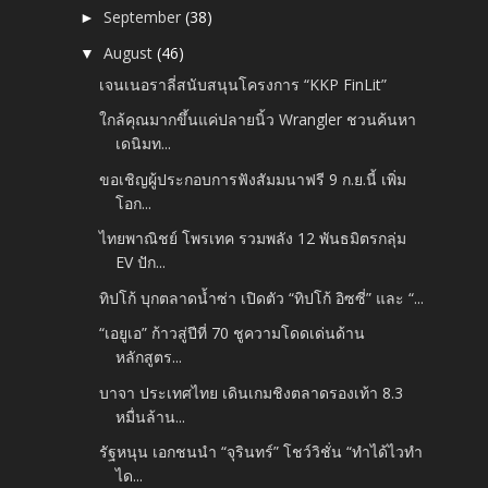
September
(38)
►
August
(46)
▼
เจนเนอราลี่สนับสนุนโครงการ “KKP FinLit”
ใกล้คุณมากขึ้นแค่ปลายนิ้ว Wrangler ชวนค้นหา
เดนิมท...
ขอเชิญผู้ประกอบการฟังสัมมนาฟรี 9 ก.ย.นี้ เพิ่ม
โอก...
ไทยพาณิชย์ โพรเทค รวมพลัง 12 พันธมิตรกลุ่ม
EV ปัก...
ทิปโก้ บุกตลาดน้ำซ่า เปิดตัว “ทิปโก้ อิซซี่” และ “...
“เอยูเอ” ก้าวสู่ปีที่ 70 ชูความโดดเด่นด้าน
หลักสูตร...
บาจา ประเทศไทย เดินเกมชิงตลาดรองเท้า 8.3
หมื่นล้าน...
รัฐหนุน เอกชนนำ “จุรินทร์” โชว์วิชั่น “ทำได้ไวทำ
ได...