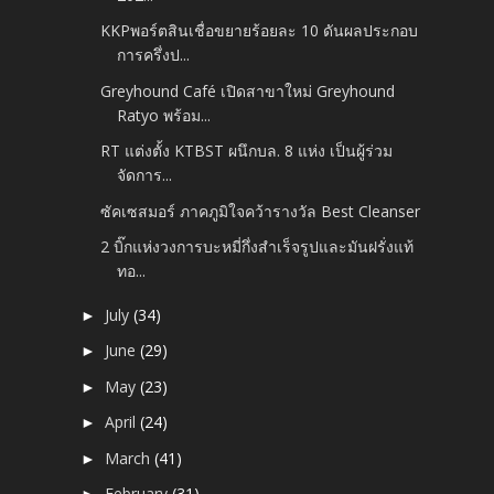
KKPพอร์ตสินเชื่อขยายร้อยละ 10 ดันผลประกอบ
การครึ่งป...
Greyhound Café เปิดสาขาใหม่ Greyhound
Ratyo พร้อม...
RT แต่งตั้ง KTBST ผนึกบล. 8 แห่ง เป็นผู้ร่วม
จัดการ...
ซัคเซสมอร์ ภาคภูมิใจคว้ารางวัล Best Cleanser
2 บิ๊กแห่งวงการบะหมี่กึ่งสำเร็จรูปและมันฝรั่งแท้
ทอ...
July
(34)
►
June
(29)
►
May
(23)
►
April
(24)
►
March
(41)
►
February
(31)