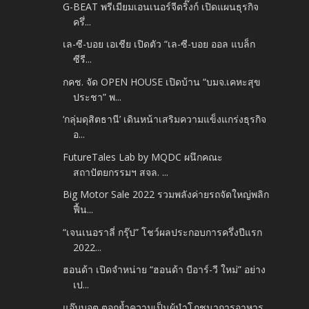
G-BEAT พรีเมียมเอนเนอร์จีดริ๊งก์ เปิดแผนธุรกิจ
ครึ่...
เล-ซี-บอย เอเชีย เปิดตัว “เล-ซี-บอย ออล แบล็ก
ซีรี...
กคช. จัด OPEN HOUSE เปิดบ้าน “บมจ.เคหะสุข
ประชา” พ...
‘กลุ่มดุสิตธานี’ เดินหน้าเสริมความแข็งแกร่งธุรกิจ
อ...
FutureTales Lab by MQDC ผนึกคณะ
สถาปัตยกรรมฯ สจล. ...
Big Motor Sale 2022 รวมพลังค่ายรถจัดใหญ่พลิก
ฟื้น...
“เจนเนอราลี่ กรุ๊ป” โชว์ผลประกอบการครึ่งปีแรก
2022...
ฮอนด้า เปิดจำหน่าย “ฮอนด้า บีอาร์-วี ใหม่” อย่าง
เป...
แอ๊บบอต ตอกย้ำความเป็นผู้นำโภชนาการอาหาร