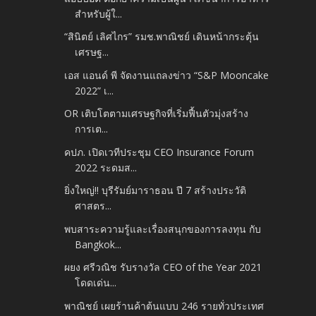
สำหรับผู้ใ...
“สินิตย์ เลิศไกร” รมช.พาณิชย์ เดินหน้ากระตุ้น
เศรษฐ...
เอส แอนด์ พี จัดงานแถลงข่าว “S&P Mooncake
2022” เ...
OR เติบโตตามเศรษฐกิจที่เริ่มฟื้นตัวมุ่งสร้าง
การเต...
คปภ. เปิดเวทีประชุม CEO Insurance Forum
2022 ระดมส...
ยิ่งใหญ่!! บุรีรัมย์มาราธอน ปี 7 สร้างประวัติ
ศาสตร...
พบสาระความรู้และเรื่องสนุกของการลงทุน กับ
Bangkok...
ผยง ศรีวณิช รับรางวัล CEO of the Year 2021
โดดเด่น...
พาณิชย์ เผยร้านค้าต้นแบบ 246 รายทั่วประเทศ