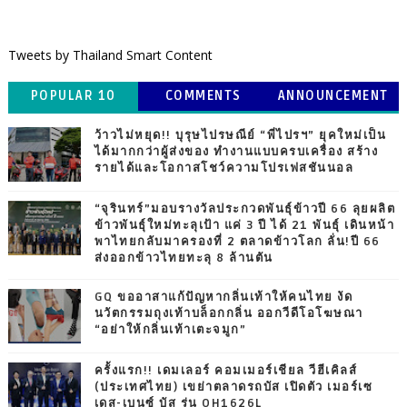
Tweets by Thailand Smart Content
POPULAR 10
COMMENTS
ANNOUNCEMENT
ว้าวไม่หยุด!! บุรุษไปรษณีย์ “พี่ไปรฯ” ยุคใหม่เป็น
ได้มากกว่าผู้ส่งของ ทำงานแบบครบเครื่อง สร้าง
รายได้และโอกาสโชว์ความโปรเฟสชันนอล
“จุรินทร์”มอบรางวัลประกวดพันธุ์ข้าวปี 66 ลุยผลิต
ข้าวพันธุ์ใหม่ทะลุเป้า แค่ 3 ปี ได้ 21 พันธุ์ เดินหน้า
พาไทยกลับมาครองที่ 2 ตลาดข้าวโลก ลั่น!ปี 66
ส่งออกข้าวไทยทะลุ 8 ล้านตัน
GQ ขออาสาแก้ปัญหากลิ่นเท้าให้คนไทย งัด
นวัตกรรมถุงเท้าบล็อกกลิ่น ออกวีดีโอโฆษณา
“อย่าให้กลิ่นเท้าเตะจมูก”
ครั้งแรก!! เดมเลอร์ คอมเมอร์เชียล วีฮีเคิลส์
(ประเทศไทย) เขย่าตลาดรถบัส เปิดตัว เมอร์เซ
เดส-เบนซ์ บัส รุ่น OH1626L