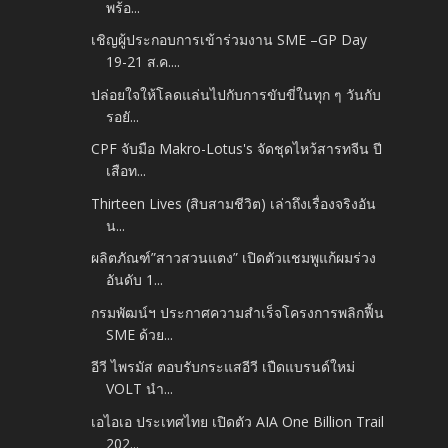
พร้อ...
เชิญผู้ประกอบการเข้าร่วมงาน SME –GP Day
19-21 ส.ค....
ปล่อยใจให้โลดแล่นไปกับการขับขี่ในทุก ๆ วันกับ
รอยั...
CPF จับมือ Makro-Lotus's จัดชุดไหว้สารทจีน ปี
เสือท...
Thirteen Lives (สิบสามชีวิต) เล่าถึงเรื่องจริงอัน
น...
ผลิตภัณฑ์”สาวสวนแตง” เปิดตัวแชมพูแก้ผมร่วง
อันดับ 1...
กรมพัฒน์ฯ ประกาศความสำเร็จโครงการพลิกฟื้น
SME ด้วย...
อีวี ไพรมัส ตอบรับกระแสอีวี เปืดแบรนด์ใหม่
VOLT นำ...
เอไอเอ ประเทศไทย เปิดตัว AIA One Billion Trail
202...