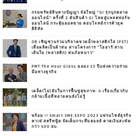
กรมทรัพย์สินทางปัญญา จัดใหญ่ “GI รุกบุกตลาด
ออนไลน์” ครั้งที่ 2 ดันสินค้า GI ไทยสู่แพลตฟอร์ม
ออนไลน์ กระตุ้นยอดขาย ตอบโจทย์การค้ายุค
ดิจิทัล
OR เชิญชวนร่วมบริจาคขวดน้ำพลาสติกใส (PET)
เพื่อผลิตเป็นผ้าห่ม ผ่านโครงการ "โออาร์ สาน
เส้นใย (พลาสติก) ห่มภัยหนาว"
PMT The Hour Glass ฉลอง 15 ปีแห่งความร่วม
มือทางธุรกิจ
เคล็ด(ไม่)ลับในการฟื้นฟูสุขภาพ: 4 เรื่องเกี่ยวกับ
กล้ามเนื้อที่หลายคนยังไม่รู้
พร้อม !! Smart SME EXPO 2023 แฟรนไชส์ธุรกิจ
คาเฟ่ สตรีทฟู้ด จัดเต็มกระหึ่มฮอลล์ คาดเงินสะพัด
กว่า 400 ลบ.