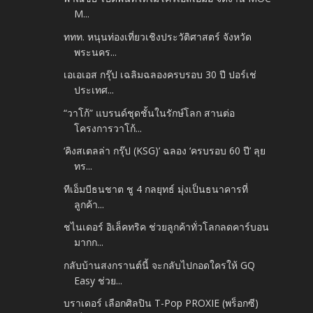
M...
ททท. หนุนท่องเที่ยวเชิงประวัติศาสตร์ จังหวัด
พระนคร...
เอเอเอส กรุ๊ป เฉลิมฉลองครบรอบ 30 ปี ปอร์เช่
ประเทศ...
“วาโก้” แบรนด์ชุดชั้นในรักษ์โลก สานต่อ
โครงการวาโก้...
‘คิงสเตลล่า กรุ๊ป (KSG)’ ฉลอง ‘ครบรอบ 60 ปี’ ลุย
ทร...
ทีเอ็มบีธนชาต ชู 4 กลยุทธ์ มุ่งเป็นธนาคารที่
ลูกค้า...
ชไนเดอร์ อิเล็คทริค ช่วยลูกค้าทั่วโลกลดคาร์บอน
มากก...
กลับบ้านสงกรานต์นี้ จะกลับไปกอดใครให้ GQ
Easy ช่วย...
บราเดอร์ เลือกศิลปิน T-Pop PROXIE (พร็อกซี)