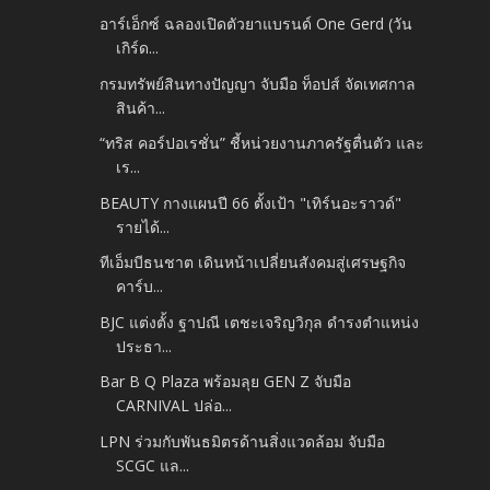
อาร์เอ็กซ์ ฉลองเปิดตัวยาแบรนด์ One Gerd (วัน
เกิร์ด...
กรมทรัพย์สินทางปัญญา จับมือ ท็อปส์ จัดเทศกาล
สินค้า...
“ทริส คอร์ปอเรชั่น” ชี้หน่วยงานภาครัฐตื่นตัว และ
เร...
BEAUTY กางแผนปี 66 ตั้งเป้า "เทิร์นอะราวด์"
รายได้...
ทีเอ็มบีธนชาต เดินหน้าเปลี่ยนสังคมสู่เศรษฐกิจ
คาร์บ...
BJC แต่งตั้ง ฐาปณี เตชะเจริญวิกุล ดำรงตำแหน่ง
ประธา...
Bar B Q Plaza พร้อมลุย GEN Z จับมือ
CARNIVAL ปล่อ...
LPN ร่วมกับพันธมิตรด้านสิ่งแวดล้อม จับมือ
SCGC แล...