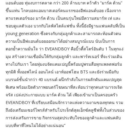
แอนด์บอย ทุ่มงบการตลาด กว่า 200 ล้านบาท คว้าตัว “มาร์ค ต้วน”
ขึ้นแท่น โกลบอลแอมบาสเดอร์คนแรกของอีฟแอนด์บอย เนื่องจาก
คาแรคเตอร์ของ มาร์ค ต้วน เป็นคนรุ่นใหม่มีความสมาร์ท เท่ และ
ชอบดูแลตัวเอง บวกกับไลฟ์สไตล์แฟชั่น ทั้งนี้ยังมีฐานแฟนคลับที่เป็น
young generation ซึ่งตรงกับกลุ่มลูกค้าและสามารถสะท้อนตัวตน
ความเป็นอีฟแอนด์บอยออกมาได้อย่างสมบูรณ์แบบ นับเป็นการ
ตอกย้ำความมั่นใจ ว่า EVEANDBOY คือบิ้วตี้สโตร์อันดับ 1 ในทุกแง่
มุม สร้างความเชื่อมั่นให้กับกลุ่มลูกค้า และพาร์ทเนอร์ ที่จะร่วมเดิน
ทางไปกับเรา โดยทุ่มงบจัดแคมเปญนี้พร้อมปูพรมสื่อทุกแพลตฟอร์ม
ทุกมิติ ทั้งออฟไลน์ ออนไลน์ เอาท์ออฟโฮม BTS และยังร่วมมือกับ
แบรนด์ชั้นนำกว่า 40 แบรนด์ ผนึกกำลังในการผลักดันแคมเปญสุด
พิเศษ พร้อมเปิดตัวภาพยนตร์โฆษณาที่สะท้อนว่าทุกคนสามารถเจิด
จรัส เปล่งประกายแบบ มาร์ค ต้วน ได้ เพียงเข้ามาเป็นครอบครัว
EVEANDBOY ที่เปรียบเสมือนจักรวาลแห่งความงามของทุกคน รวม
ถึงยังเตรียมเซอร์ไพรส์สำหรับโปรเจ็กต์สุดเอ็กซ์คลูซีฟทั้งในส่วนของ
การส่งเสริมการขาย กิจกรรมสุดประทับใจของลูกค้าและแฟนคลับ
แบบที่หาที่ไหนไม่ได้อย่างแน่นอน”