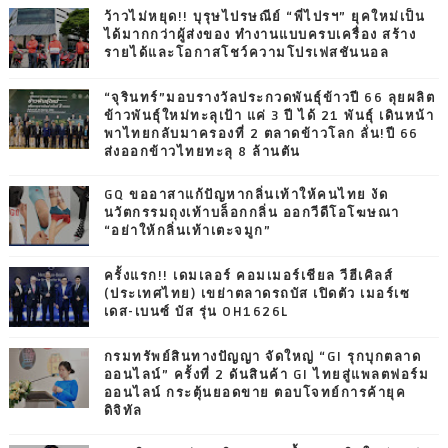
ว้าวไม่หยุด!! บุรุษไปรษณีย์ “พี่ไปรฯ” ยุคใหม่เป็น
ได้มากกว่าผู้ส่งของ ทำงานแบบครบเครื่อง สร้าง
รายได้และโอกาสโชว์ความโปรเฟสชันนอล
“จุรินทร์”มอบรางวัลประกวดพันธุ์ข้าวปี 66 ลุยผลิต
ข้าวพันธุ์ใหม่ทะลุเป้า แค่ 3 ปี ได้ 21 พันธุ์ เดินหน้า
พาไทยกลับมาครองที่ 2 ตลาดข้าวโลก ลั่น!ปี 66
ส่งออกข้าวไทยทะลุ 8 ล้านตัน
GQ ขออาสาแก้ปัญหากลิ่นเท้าให้คนไทย งัด
นวัตกรรมถุงเท้าบล็อกกลิ่น ออกวีดีโอโฆษณา
“อย่าให้กลิ่นเท้าเตะจมูก”
ครั้งแรก!! เดมเลอร์ คอมเมอร์เชียล วีฮีเคิลส์
(ประเทศไทย) เขย่าตลาดรถบัส เปิดตัว เมอร์เซ
เดส-เบนซ์ บัส รุ่น OH1626L
กรมทรัพย์สินทางปัญญา จัดใหญ่ “GI รุกบุกตลาด
ออนไลน์” ครั้งที่ 2 ดันสินค้า GI ไทยสู่แพลตฟอร์ม
ออนไลน์ กระตุ้นยอดขาย ตอบโจทย์การค้ายุค
ดิจิทัล