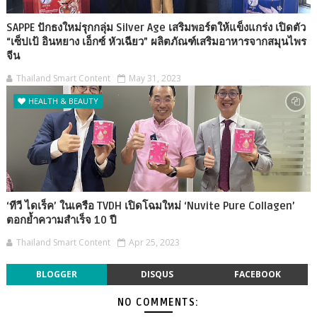
SAPPE ปักธงใหม่รุกกลุ่ม Silver Age เสริมพอร์ตให้แข็งแกร่ง เปิดตัว
“เซ็ปเป้ อินหยาง เอ็กซ์ หัวเฉียว” ผลิตภัณฑ์เสริมอาหารจากสมุนไพร
จีน
Thailand Smart Content
May 31, 2023
HEALTH & BEAUTY
‘ทีวี ไดเร็ค’ ในเครือ TVDH เปิดโฉมใหม่ ‘Nuvite Pure Collagen’
ตอกย้ำความสำเร็จ 10 ปี
Thailand Smart Content
Apr 25, 2023
BLOGGER
DISQUS
FACEBOOK
NO COMMENTS: