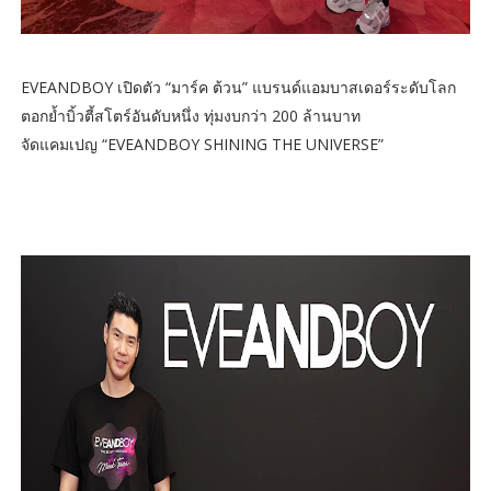
EVEANDBOY เปิดตัว “มาร์ค ต้วน” แบรนด์แอมบาสเดอร์ระดับโลก
ตอกย้ำบิ้วตี้สโตร์อันดับหนึ่ง ทุ่มงบกว่า 200 ล้านบาท
จัดแคมเปญ “EVEANDBOY SHINING THE UNIVERSE”