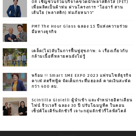
OR เชิญชวนร่วมบริจาคขวดน้ำพลาสติกใส (PET)
เพื่อผลิตเป็นผ้าห่ม ผ่านโครงการ "โออาร์ สาน
เส้นใย (พลาสติก) ห่มภัยหนาว"
PMT The Hour Glass ฉลอง 15 ปีแห่งความร่วม
มือทางธุรกิจ
เคล็ด(ไม่)ลับในการฟื้นฟูสุขภาพ: 4 เรื่องเกี่ยวกับ
กล้ามเนื้อที่หลายคนยังไม่รู้
พร้อม !! Smart SME EXPO 2023 แฟรนไชส์ธุรกิจ
คาเฟ่ สตรีทฟู้ด จัดเต็มกระหึ่มฮอลล์ คาดเงินสะพัด
กว่า 400 ลบ.
Scintilla Gioielli ผู้นำเข้า และจำหน่ายอิตาเลียน
ไฟน์ จิวเวลรี ฉลอง 30 ปี ปรับโฉมบูทีค ในคอน
เซ็ปต์โมเดิร์นลักชัวรี่ เจาะกลุ่มลักชัวรี่ไลฟ์สไตล์