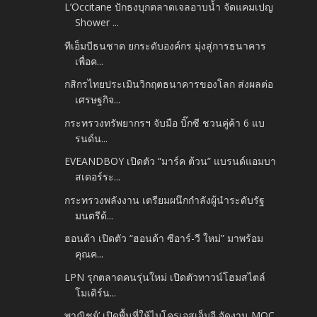
L’Occitane ปักธงบุกตลาดเจลอาบน้ำ จัดแคมเปญ
Shower ...
ทีเอ็มบีธนชาต ยกระดับองค์กร มุ่งสู่การธนาคาร
เพื่อค...
กสิกรไทยประเมินวิกฤตธนาคารของโลก ส่งผลต่อ
เศรษฐกิจ...
กระทรวงทรัพยากรฯ จับมือ บิ๊กซี ชวนคู่ค้า 6 แบ
รนด์น...
EVEANDBOY เปิดตัว “มาร์ค ต้วน” แบรนด์แอมบา
สเดอร์ระ...
กระทรวงพลังงาน เตรียมผนึกกำลังผู้นำระดับรัฐ
มนตรีด้...
ฮอนด้า เปิดตัว “ฮอนด้า ซีอาร์-วี ใหม่” มาพร้อม
คุณค...
LPN รุกตลาดคนรุ่นใหม่ เปิดตัวทาวน์โฮมสไตล์
โมเดิร์น...
พาณิชย์’ เปิดพื้นที่ให้ไมโครเอสเอ็มอี จัดงาน MOC