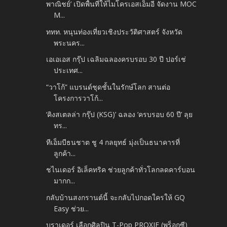
พาณิชย์’ เปิดพื้นที่ให้ไมโครเอสเอ็มอี จัดงาน MOC
M...
ททท. หนุนท่องเที่ยวเชิงประวัติศาสตร์ จังหวัด
พระนคร...
เอเอเอส กรุ๊ป เฉลิมฉลองครบรอบ 30 ปี ปอร์เช่
ประเทศ...
“วาโก้” แบรนด์ชุดชั้นในรักษ์โลก สานต่อ
โครงการวาโก้...
‘คิงสเตลล่า กรุ๊ป (KSG)’ ฉลอง ‘ครบรอบ 60 ปี’ ลุย
ทร...
ทีเอ็มบีธนชาต ชู 4 กลยุทธ์ มุ่งเป็นธนาคารที่
ลูกค้า...
ชไนเดอร์ อิเล็คทริค ช่วยลูกค้าทั่วโลกลดคาร์บอน
มากก...
กลับบ้านสงกรานต์นี้ จะกลับไปกอดใครให้ GQ
Easy ช่วย...
บราเดอร์ เลือกศิลปิน T-Pop PROXIE (พร็อกซี)