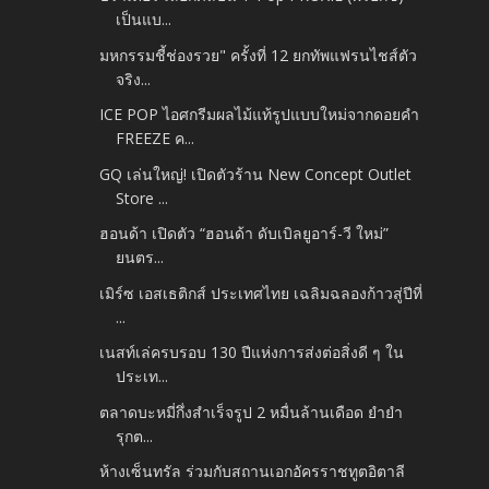
เป็นแบ...
มหกรรมชี้ช่องรวย" ครั้งที่ 12 ยกทัพแฟรนไชส์ตัว
จริง...
ICE POP ไอศกรีมผลไม้แท้รูปแบบใหม่จากดอยคำ
FREEZE ค...
GQ เล่นใหญ่! เปิดตัวร้าน New Concept Outlet
Store ...
ฮอนด้า เปิดตัว “ฮอนด้า ดับเบิลยูอาร์-วี ใหม่”
ยนตร...
เมิร์ซ เอสเธติกส์ ประเทศไทย เฉลิมฉลองก้าวสู่ปีที่
...
เนสท์เล่ครบรอบ 130 ปีแห่งการส่งต่อสิ่งดี ๆ ใน
ประเท...
ตลาดบะหมี่กึ่งสำเร็จรูป 2 หมื่นล้านเดือด ยำยำ
รุกต...
ห้างเซ็นทรัล ร่วมกับสถานเอกอัครราชทูตอิตาลี