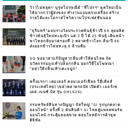
ว้าวไม่หยุด!! บุรุษไปรษณีย์ “พี่ไปรฯ” ยุคใหม่เป็น
ได้มากกว่าผู้ส่งของ ทำงานแบบครบเครื่อง สร้าง
รายได้และโอกาสโชว์ความโปรเฟสชันนอล
“จุรินทร์”มอบรางวัลประกวดพันธุ์ข้าวปี 66 ลุยผลิต
ข้าวพันธุ์ใหม่ทะลุเป้า แค่ 3 ปี ได้ 21 พันธุ์ เดินหน้า
พาไทยกลับมาครองที่ 2 ตลาดข้าวโลก ลั่น!ปี 66
ส่งออกข้าวไทยทะลุ 8 ล้านตัน
GQ ขออาสาแก้ปัญหากลิ่นเท้าให้คนไทย งัด
นวัตกรรมถุงเท้าบล็อกกลิ่น ออกวีดีโอโฆษณา
“อย่าให้กลิ่นเท้าเตะจมูก”
ครั้งแรก!! เดมเลอร์ คอมเมอร์เชียล วีฮีเคิลส์
(ประเทศไทย) เขย่าตลาดรถบัส เปิดตัว เมอร์เซ
เดส-เบนซ์ บัส รุ่น OH1626L
กรมทรัพย์สินทางปัญญา จัดใหญ่ “GI รุกบุกตลาด
ออนไลน์” ครั้งที่ 2 ดันสินค้า GI ไทยสู่แพลตฟอร์ม
ออนไลน์ กระตุ้นยอดขาย ตอบโจทย์การค้ายุค
ดิจิทัล