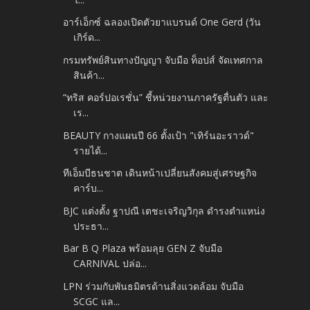
อาร์เอ็กซ์ ฉลองเปิดตัวยาแบรนด์ One Gerd (วัน
เกิร์ด...
กรมทรัพย์สินทางปัญญา จับมือ ท็อปส์ จัดเทศกาล
สินค้า...
“ทริส คอร์ปอเรชั่น” ชี้หน่วยงานภาครัฐตื่นตัว และ
เร...
BEAUTY กางแผนปี 66 ตั้งเป้า "เทิร์นอะราวด์"
รายได้...
ทีเอ็มบีธนชาต เดินหน้าเปลี่ยนสังคมสู่เศรษฐกิจ
คาร์บ...
BJC แต่งตั้ง ฐาปณี เตชะเจริญวิกุล ดำรงตำแหน่ง
ประธา...
Bar B Q Plaza พร้อมลุย GEN Z จับมือ
CARNIVAL ปล่อ...
LPN ร่วมกับพันธมิตรด้านสิ่งแวดล้อม จับมือ
SCGC แล...