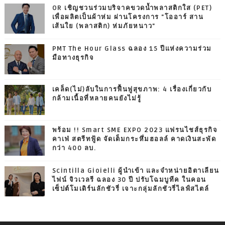
OR เชิญชวนร่วมบริจาคขวดน้ำพลาสติกใส (PET)
เพื่อผลิตเป็นผ้าห่ม ผ่านโครงการ "โออาร์ สาน
เส้นใย (พลาสติก) ห่มภัยหนาว"
PMT The Hour Glass ฉลอง 15 ปีแห่งความร่วม
มือทางธุรกิจ
เคล็ด(ไม่)ลับในการฟื้นฟูสุขภาพ: 4 เรื่องเกี่ยวกับ
กล้ามเนื้อที่หลายคนยังไม่รู้
พร้อม !! Smart SME EXPO 2023 แฟรนไชส์ธุรกิจ
คาเฟ่ สตรีทฟู้ด จัดเต็มกระหึ่มฮอลล์ คาดเงินสะพัด
กว่า 400 ลบ.
Scintilla Gioielli ผู้นำเข้า และจำหน่ายอิตาเลียน
ไฟน์ จิวเวลรี ฉลอง 30 ปี ปรับโฉมบูทีค ในคอน
เซ็ปต์โมเดิร์นลักชัวรี่ เจาะกลุ่มลักชัวรี่ไลฟ์สไตล์