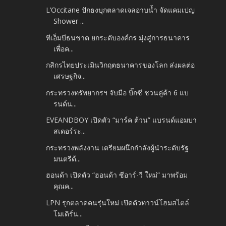
L’Occitane ปักธงบุกตลาดเจลอาบน้ำ จัดแคมเปญ
Shower ...
ทีเอ็มบีธนชาต ยกระดับองค์กร มุ่งสู่การธนาคาร
เพื่อค...
กสิกรไทยประเมินวิกฤตธนาคารของโลก ส่งผลต่อ
เศรษฐกิจ...
กระทรวงทรัพยากรฯ จับมือ บิ๊กซี ชวนคู่ค้า 6 แบ
รนด์น...
EVEANDBOY เปิดตัว “มาร์ค ต้วน” แบรนด์แอมบา
สเดอร์ระ...
กระทรวงพลังงาน เตรียมผนึกกำลังผู้นำระดับรัฐ
มนตรีด้...
ฮอนด้า เปิดตัว “ฮอนด้า ซีอาร์-วี ใหม่” มาพร้อม
คุณค...
LPN รุกตลาดคนรุ่นใหม่ เปิดตัวทาวน์โฮมสไตล์
โมเดิร์น...