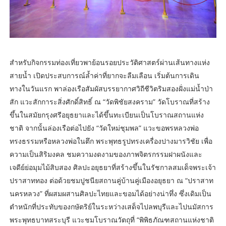
สำหรับกิจกรรมท่องเที่ยวพาย้อนรอยประวัติศาสตร์ผ่านเส้นทางแห่ง
สายน้ำ เปิดประสบการณ์ล้ำค่าที่ยากจะลืมเลือน เริ่มต้นการเดิน
ทางในวันแรก พาล่องเรือสัมผัสบรรยากาศวิถีชีวิตริมสองฝั่งแม่น้ำป่า
สัก แวะสักการะสิ่งศักดิ์สิทธิ์ ณ “วัดพิชัยสงคราม” วัดโบราณที่สร้าง
ขึ้นในสมัยกรุงศรีอยุธยาและได้ขึ้นทะเบียนเป็นโบราณสถานแห่ง
ชาติ จากนั้นล่องเรือต่อไปยัง “วัดใหม่ชุมพล” แวะขอพรหลวงพ่อ
ทรงธรรมหรือหลวงพ่อในตึก พระพุทธรูปทรงเครื่องปางมารวิชัย เพื่อ
ความเป็นสิริมงคล ชมความงดงามของภาพจิตรกรรมฝาผนังและ
เจดีย์ย่อมุมไม้สิบสอง ศิลปะอยุธยาที่สร้างขึ้นในรัชกาลสมเด็จพระเจ้า
ปราสาททอง ต่อด้วยชมปูชนียสถานคู่บ้านคู่เมืองอยุธยา ณ “ปราสาท
นครหลวง” ที่ผสมผสานศิลปะไทยและขอมได้อย่างน่าทึ่ง ซึ่งเดิมเป็น
ตำหนักที่ประทับของกษัตริย์ในระหว่างเสด็จไปลพบุรีและไปนมัสการ
พระพุทธบาทสระบุรี แวะชมโบราณวัตถุที่ “พิพิธภัณฑสถานแห่งชาติ