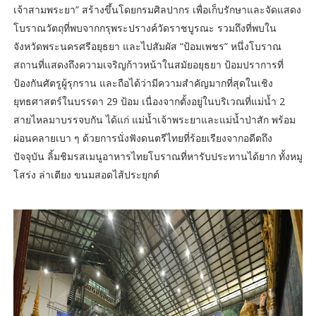
เจ้าสามพระยา” สร้างขึ้นโดยกรมศิลปากร เพื่อเก็บรักษาและจัดแสดง
โบราณวัตถุที่พบจากกรุพระปรางค์วัดราชบูรณะ รวมถึงที่พบใน
จังหวัดพระนครศรีอยุธยา และไปสัมผัส “ป้อมเพชร” หนึ่งโบราณ
สถานที่แสดงถึงความเจริญก้าวหน้าในสมัยอยุธยา ป้อมปราการที่
ป้องกันศัตรูผู้รุกราน และถือได้ว่ามีความสำคัญมากที่สุดในเชิง
ยุทธศาสตร์ในบรรดา 29 ป้อม เนื่องจากตั้งอยู่ในบริเวณที่แม่น้ำ 2
สายไหลมาบรรจบกัน ได้แก่ แม่น้ำเจ้าพระยาและแม่น้ำป่าสัก พร้อม
ผ่อนคลายเบา ๆ ด้วยการนั่งฟังดนตรีไทยที่ร้อยเรียงจากอดีตถึง
ปัจจุบัน ลิ้มชิมรสเมนูอาหารไทยโบราณที่หารับประทานได้ยาก ทั้งหมู
โสร่ง ล่าเตียง ขนมสอดไส้ประยุกต์