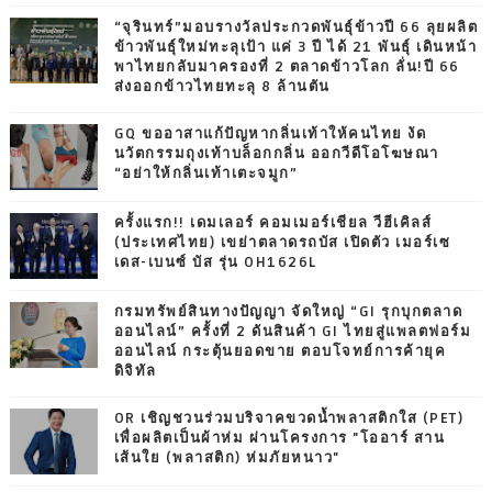
“จุรินทร์”มอบรางวัลประกวดพันธุ์ข้าวปี 66 ลุยผลิต
ข้าวพันธุ์ใหม่ทะลุเป้า แค่ 3 ปี ได้ 21 พันธุ์ เดินหน้า
พาไทยกลับมาครองที่ 2 ตลาดข้าวโลก ลั่น!ปี 66
ส่งออกข้าวไทยทะลุ 8 ล้านตัน
GQ ขออาสาแก้ปัญหากลิ่นเท้าให้คนไทย งัด
นวัตกรรมถุงเท้าบล็อกกลิ่น ออกวีดีโอโฆษณา
“อย่าให้กลิ่นเท้าเตะจมูก”
ครั้งแรก!! เดมเลอร์ คอมเมอร์เชียล วีฮีเคิลส์
(ประเทศไทย) เขย่าตลาดรถบัส เปิดตัว เมอร์เซ
เดส-เบนซ์ บัส รุ่น OH1626L
กรมทรัพย์สินทางปัญญา จัดใหญ่ “GI รุกบุกตลาด
ออนไลน์” ครั้งที่ 2 ดันสินค้า GI ไทยสู่แพลตฟอร์ม
ออนไลน์ กระตุ้นยอดขาย ตอบโจทย์การค้ายุค
ดิจิทัล
OR เชิญชวนร่วมบริจาคขวดน้ำพลาสติกใส (PET)
เพื่อผลิตเป็นผ้าห่ม ผ่านโครงการ "โออาร์ สาน
เส้นใย (พลาสติก) ห่มภัยหนาว"