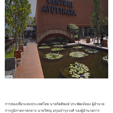
การท่องเที่ยวแห่งประเทศไทย นายกิตติพงษ์ ประพัฒน์ทอง ผู้อำนวย
การภูมิภาคภาคกลาง นายวิศณุ อรุณบำรุงวงศ์ รองผู้อำนวยการ