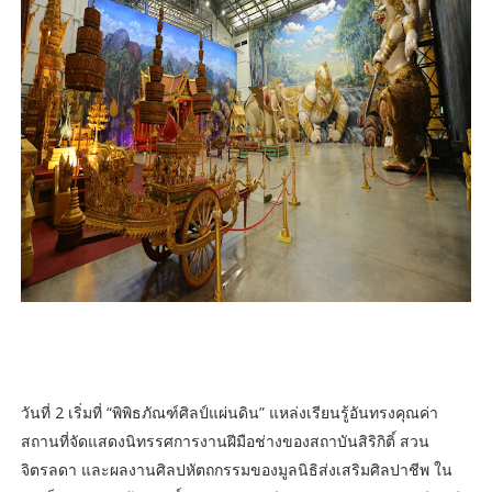
วันที่ 2 เริ่มที่ “พิพิธภัณฑ์ศิลป์แผ่นดิน” แหล่งเรียนรู้อันทรงคุณค่า
สถานที่จัดแสดงนิทรรศการงานฝีมือช่างของสถาบันสิริกิติ์ สวน
จิตรลดา และผลงานศิลปหัตถกรรมของมูลนิธิส่งเสริมศิลปาชีพ ใน