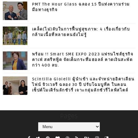
PMT The Hour Glass ฉลอง 15 ปีแห่งความร่วม
มือทางธุรกิจ
เคล็ด(ไม่)ลับในการฟื้นฟูสุขภาพ: 4 เรื่องเกี่ยวกับ
กล้ามเนื้อที่หลายคนยังไม่รู้
พร้อม !! Smart SME EXPO 2023 แฟรนไชส์ธุรกิจ
คาเฟ่ สตรีทฟู้ด จัดเต็มกระหึ่มฮอลล์ คาดเงินสะพัด
กว่า 400 ลบ.
Scintilla Gioielli ผู้นำเข้า และจำหน่ายอิตาเลียน
ไฟน์ จิวเวลรี ฉลอง 30 ปี ปรับโฉมบูทีค ในคอน
เซ็ปต์โมเดิร์นลักชัวรี่ เจาะกลุ่มลักชัวรี่ไลฟ์สไตล์
Pages