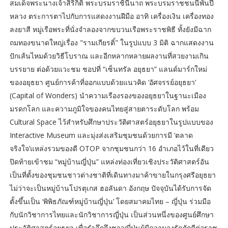
สมเด็จพระนางเจ้าสิริกิติ์ พระบรมราชินีนาถ พระบรมราชชนนีพันปี
หลวง ตระการตาไปกับการแสดงงานฝีมือ อาทิ เครื่องเงิน เครื่องทอง
ลงยาสี หมู่เรือพระที่นั่งจำลองจากขบวนเรือพระราชพิธี ทั้งยังมีฉาก
ถมทองขนาดใหญ่เรื่อง "รามเกียรติ์" ในรูปแบบ 3 มิติ ฉากแสดงงาน
ปักเส้นไหมด้วยวิธีโบราณ และอีกหลากหลายผลงานที่สวยงามเกิน
บรรยาย ต่อด้วยแวะชม ชอปที่ “เซ็นทรัล อยุธยา” แลนด์มาร์กใหม่
ของอยุธยา ศูนย์การค้าที่ออกแบบด้วยแนวคิด ‘อัศจรรย์อยุธยา’
(Capital of Wonders) นำความเรืองรองของอยุธยาในฐานะเมือง
มรดกโลก และความภูมิใจของคนไทยสู่สายตาระดับโลก พร้อม
Cultural Space ไว้สำหรับศึกษาประวัติศาสตร์อยุธยาในรูปแบบของ
Interactive Museum และมุ่งส่งเสริมชุมชนด้วยการมี ‘ตลาด
จริงใจ’แหล่งรวมของดี OTOP จากชุมชนกว่า 16 อำเภอไว้ในที่เดียว
ปิดท้ายเข้าชม “หมู่บ้านญี่ปุ่น” แหล่งท่องเที่ยวเชิงประวัติศาสตร์อัน
เป็นที่ตั้งของชุมชนชาวต่างชาติที่เดินทางมาค้าขายในกรุงศรีอยุธยา
ไม่ว่าจะเป็นหมู่บ้านโปรตุเกส ฮอลันดา อังกฤษ ปัจจุบันได้รับการจัด
ตั้งขึ้นเป็น ‘พิพิธภัณฑ์หมู่บ้านญี่ปุ่น’ โดยสมาคมไทย – ญี่ปุ่น ร่วมมือ
กับนักวิชาการไทยและนักวิชาการญี่ปุ่น เป็นส่วนหนึ่งของศูนย์ศึกษา
ประวัติศาสตร์อยุธยา เพื่อรำลึกถึงชาวญี่ปุ่นผู้มีความจงรักภักดีต่อราช