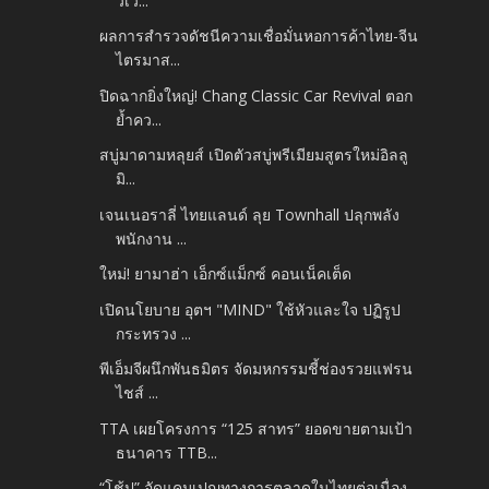
วเว...
ผลการสำรวจดัชนีความเชื่อมั่นหอการค้าไทย-จีน
ไตรมาส...
ปิดฉากยิ่งใหญ่! Chang Classic Car Revival ตอก
ย้ำคว...
สบู่มาดามหลุยส์ เปิดตัวสบู่พรีเมียมสูตรใหม่อิลลู
มิ...
เจนเนอราลี่ ไทยแลนด์ ลุย Townhall ปลุกพลัง
พนักงาน ...
ใหม่! ยามาฮ่า เอ็กซ์แม็กซ์ คอนเน็คเต็ด
เปิดนโยบาย อุตฯ "MIND" ใช้หัวและใจ ปฏิรูป
กระทรวง ...
พีเอ็มจีผนึกพันธมิตร จัดมหกรรมชี้ช่องรวยแฟรน
ไชส์ ...
TTA เผยโครงการ “125 สาทร” ยอดขายตามเป้า
ธนาคาร TTB...
“โช้ป” อัดแคมเปญทางการตลาดในไทยต่อเนื่อง