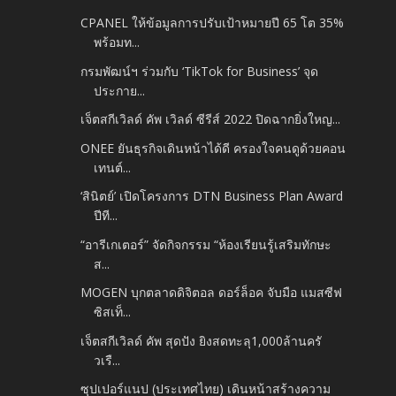
CPANEL ให้ข้อมูลการปรับเป้าหมายปี 65 โต 35%
พร้อมท...
กรมพัฒน์ฯ ร่วมกับ ‘TikTok for Business’ จุด
ประกาย...
เจ็ตสกีเวิลด์ คัพ เวิลด์ ซีรีส์ 2022 ปิดฉากยิ่งใหญ...
ONEE ยันธุรกิจเดินหน้าได้ดี ครองใจคนดูด้วยคอน
เทนต์...
‘สินิตย์’ เปิดโครงการ DTN Business Plan Award
ปีที...
“อารีเกเตอร์” จัดกิจกรรม “ห้องเรียนรู้เสริมทักษะ
ส...
MOGEN บุกตลาดดิจิตอล ดอร์ล็อค จับมือ แมสซีฟ
ซิสเท็...
เจ็ตสกีเวิลด์ คัพ สุดปัง ยิงสดทะลุ1,000ล้านครั
วเรื...
ซุปเปอร์แนป (ประเทศไทย) เดินหน้าสร้างความ