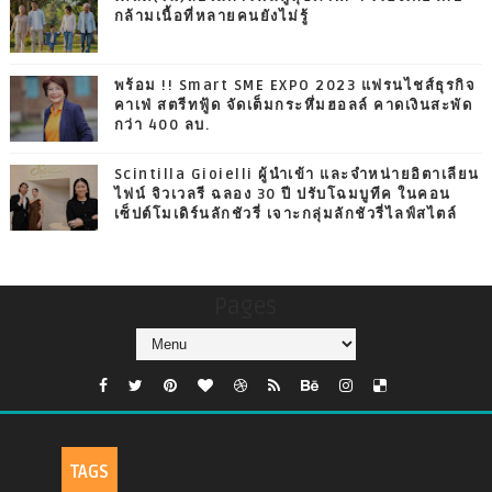
กล้ามเนื้อที่หลายคนยังไม่รู้
พร้อม !! Smart SME EXPO 2023 แฟรนไชส์ธุรกิจ
คาเฟ่ สตรีทฟู้ด จัดเต็มกระหึ่มฮอลล์ คาดเงินสะพัด
กว่า 400 ลบ.
Scintilla Gioielli ผู้นำเข้า และจำหน่ายอิตาเลียน
ไฟน์ จิวเวลรี ฉลอง 30 ปี ปรับโฉมบูทีค ในคอน
เซ็ปต์โมเดิร์นลักชัวรี่ เจาะกลุ่มลักชัวรี่ไลฟ์สไตล์
Pages
TAGS