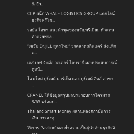
& En...
CCP ผนึก WHALE LOGISTICS GROUP แตกไลน์
ธุรกิจฟรีโซ...
รอยัล โอชา แนะนำชุดของขวัญพรีเมี่ยม ตัวแทน
คำอวยพรล...
“เซรั่ม Dr.JiLL สูตรใหม่” รุกตลาดสกินแคร์ ส่งแพ็ก
ค...
เอส เอฟ จับมือ วอเตอร์ ไลบรารี่ มอบประสบการณ์
ดูหนั...
โฉมใหม่ กูร์เมต์ มาร์เก็ต และ กูร์เมต์ อีทส์ สาขา
...
CPANEL ให้ข้อมูลสรุปผลประกอบการไตรมาส
3/65 พร้อมป...
Thailand Smart Money ผสานพลังสถาบันการ
เงิน การลงทุ...
‘Gems Pavilion’ ตอกย้ำความเป็นผู้นำด้านธุรกิจจิ