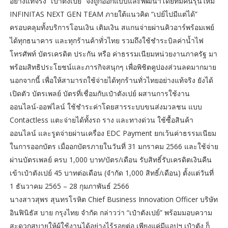
อย่างแท้จริง “เป๋าตังเปย์” จึงถูกออกแบบและพัฒนาโดยทีมคนรุ่นใหม่
INFINITAS NEXT GEN TEAM ภายใต้แนวคิด “เปย์ไปมีแต่ได้”
ครอบคลุมทั้งบริการโอนเงิน เติมเงิน สแกนจ่ายผ่านคิวอาร์พร้อมเพย์
ได้ทุกธนาคาร และทุกร้านค้าทั่วไทย รวมถึงใช้ชำระบิลค่าน้ำไฟ
โทรศัพท์ บัตรเครดิต ประกัน หรือ ค่าธรรมเนียมหน่วยงานภาครัฐ มา
พร้อมสิทธิประโยชน์และภารกิจสนุกๆ เพื่อพิชิตคูปองส่วนลดมากมาย
นอกจากนี้ เพื่อให้สามารถใช้จ่ายได้ทุกร้านทั่วไทยอย่างแท้จริง ยังได้
เปิดตัว บัตรเพลย์ บัตรที่เชื่อมกับเป๋าตังเปย์ ผสานการใช้งาน
ออนไลน์-ออฟไลน์ ใช้ชำระค่าโดยสารระบบขนส่งมวลชน แบบ
Contactless แตะจ่ายได้ทั้งรถ ราง และทางด่วน ใช้ซื้อสินค้า
ออนไลน์ และรูดจ่ายผ่านเครื่อง EDC Payment ยกเว้นค่าธรรมเนียม
ในการออกบัตร เมื่ออกบัตรภายในวันที่ 31 มกราคม 2566 และใช้จ่าย
ผ่านบัตรเพลย์ ครบ 1,000 บาท/บัตร/เดือน รับสิทธิ์รับเครดิตเงินคืน
เข้าเป๋าตังเปย์ 45 บาทต่อเดือน (จำกัด 1,000 สิทธิ์/เดือน) ตั้งแต่วันที่
1 ธันวาคม 2565 – 28 กุมภาพันธ์ 2566
นางสาวสุพร สุนทรโรหิต Chief Business Innovation Officer บริษัท
อินฟินิธัส บาย กรุงไทย จํากัด กล่าวว่า “เป๋าตังเปย์” พร้อมมอบความ
สะดวกสบายให้ผู้ใช้งานได้อย่างไร้รอยต่อ เพียงแค่มีแอปฯ เป๋าตัง ก็