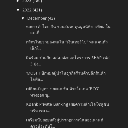
2023
(180)
►
2022
(421)
▼
December
(43)
▼
หอการค้าไทย-จีน ร่วมสมทบทุนมูลนิธิขาเทียม ใน
สมเด็...
กสิกรไทยร่วมลงทุนใน “เงินเทอร์โบ” หนุนคนตัว
เล็กใ...
ดีพร้อม ร่วมกับ สสส. ต่อยอดโครงการ SHAP เฟส
3 มุ่ง...
‘MOSHI’ ปักหมุดผู้นำในธุรกิจร้านค้าปลีกสินค้า
ไลฟ์ส...
เปลี่ยนปัญหา ขยะแฟชั่น ด้วยโมเดล ‘BCG’
ทางออก ‘อุ...
KBank Private Banking เผยความสำเร็จโซลูชัน
บริหารคว...
เตรียมนับถอยหลังสู่ปรากฏการณ์ฉลองเคานต์
ดาวน์ระดับโ...