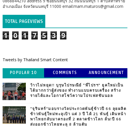
0868844210 address 9 ซอยนนทบุรี 32 ถนนนนทบุรี 1 ตำบลท่าทราย
อำเภอเมือง จังหวัดนนทบุรี 11000 email:mam.maturos@gmail.com
TOTAL PAGEVIEWS
1
0
1
7
5
3
9
Tweets by Thailand Smart Content
POPULAR 10
COMMENTS
ANNOUNCEMENT
ว้าวไม่หยุด!! บุรุษไปรษณีย์ “พี่ไปรฯ” ยุคใหม่เป็น
ได้มากกว่าผู้ส่งของ ทำงานแบบครบเครื่อง สร้าง
รายได้และโอกาสโชว์ความโปรเฟสชันนอล
“จุรินทร์”มอบรางวัลประกวดพันธุ์ข้าวปี 66 ลุยผลิต
ข้าวพันธุ์ใหม่ทะลุเป้า แค่ 3 ปี ได้ 21 พันธุ์ เดินหน้า
พาไทยกลับมาครองที่ 2 ตลาดข้าวโลก ลั่น!ปี 66
ส่งออกข้าวไทยทะลุ 8 ล้านตัน