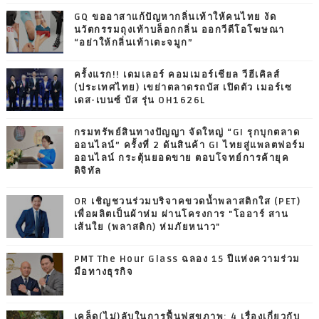
GQ ขออาสาแก้ปัญหากลิ่นเท้าให้คนไทย งัด
นวัตกรรมถุงเท้าบล็อกกลิ่น ออกวีดีโอโฆษณา
“อย่าให้กลิ่นเท้าเตะจมูก”
ครั้งแรก!! เดมเลอร์ คอมเมอร์เชียล วีฮีเคิลส์
(ประเทศไทย) เขย่าตลาดรถบัส เปิดตัว เมอร์เซ
เดส-เบนซ์ บัส รุ่น OH1626L
กรมทรัพย์สินทางปัญญา จัดใหญ่ “GI รุกบุกตลาด
ออนไลน์” ครั้งที่ 2 ดันสินค้า GI ไทยสู่แพลตฟอร์ม
ออนไลน์ กระตุ้นยอดขาย ตอบโจทย์การค้ายุค
ดิจิทัล
OR เชิญชวนร่วมบริจาคขวดน้ำพลาสติกใส (PET)
เพื่อผลิตเป็นผ้าห่ม ผ่านโครงการ "โออาร์ สาน
เส้นใย (พลาสติก) ห่มภัยหนาว"
PMT The Hour Glass ฉลอง 15 ปีแห่งความร่วม
มือทางธุรกิจ
เคล็ด(ไม่)ลับในการฟื้นฟูสุขภาพ: 4 เรื่องเกี่ยวกับ