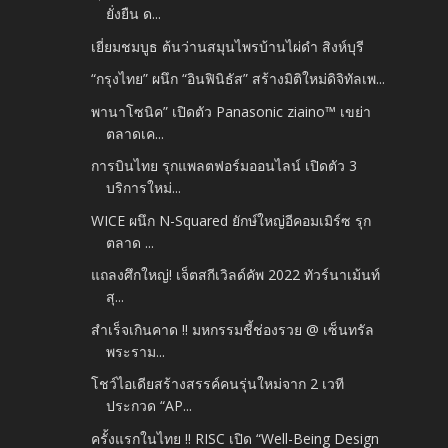
ยั่งยืน ด...
เยี่ยมชมบูธ ต้นว่านสมุนไพรบ้านไผ่ดำ สิงห์บุรี
“กรุงไทย” ผนึก “อินฟินิธัส” สร้างมิติใหม่ดิจิทัลเพ...
พานาโซนิค” เปิดตัว Panasonic ziaino™ เขย่า
ตลาดเค...
การบินไทย รุกแพลตฟอร์มออนไลน์ เปิดตัว 3
บริการใหม่...
WICE ผนึก N-Squared ยักษ์ใหญ่อีคอมเมิร์ซ รุก
ตลาด ...
แถลงศึกใหญ่! เจ็ตสกีเวิลด์คัพ 2022 ทัวร์นาเม้นท์
สุ...
สำเร็จเกินคาด !! มหกรรมชี้ช่องรวย @ เซ็นทรัล
พระราม...
โชว์ไอเดียสร้างสรรค์คนรุ่นใหม่จาก 2 เวที
ประกวด “AP...
ครั้งแรกในไทย !! RISC เปิด “Well-Being Design