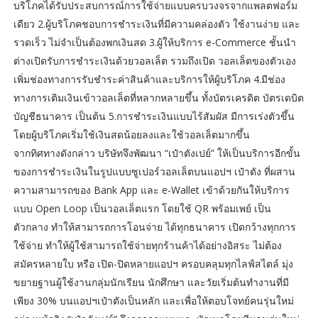
บริโภคได้รับประสบการณ์การใช้จ่ายแบบครบวงจรจากแพลตฟอร์ม
เดียว 2.ผู้บริโภคชอบการชำระเงินที่มีความคล่องตัว ใช้งานง่าย และ
รวดเร็ว ไม่จำเป็นต้องพกเงินสด 3.ผู้ให้บริการ e-Commerce ชั้นนำ
ต่างเปิดรับการชำระเงินด้วยวอลเล็ต รวมถึงเปิด วอลเล็ตของตัวเอง
เพิ่มช่องทางการรับชำระค่าสินค้าและบริการให้ผู้บริโภค 4.มีช่อง
ทางการเติมเงินเข้าวอลเล็ตที่หลากหลายขึ้น ทั้งบัตรเครดิต บัตรเดบิต
บัญชีธนาคาร เป็นต้น 5.การชำระเงินแบบไร้สัมผัส มีการเร่งตัวขึ้น
โดยผู้บริโภคเริ่มใช้เงินสดน้อยลงและใช้วอลเล็ตมากขึ้น
จากทิศทางดังกล่าว บริษัทจึงพัฒนา “เป๋าตังเปย์” ให้เป็นบริการอีกขั้น
ของการชำระเงินในรูปแบบซูเปอร์วอลเล็ตบนแอปฯ เป๋าตัง ที่ผสาน
ความสามารถของ Bank App และ e-Wallet เข้าด้วยกันให้บริการ
แบบ Open Loop เป็นวอลเล็ตแรก โดยใช้ QR พร้อมเพย์ เป็น
ตัวกลาง ทำให้สามารถการโอนจ่าย ได้ทุกธนาคาร เปิดกว้างทุกการ
ใช้จ่าย ทำให้ผู้ใช้สามารถใช้จ่ายทุกร้านค้าได้อย่างอิสระ ไม่ต้อง
สมัครหลายใบ หรือ เปิด-ปิดหลายแอปฯ ครอบคลุมทุกไลฟ์สไตล์ มุ่ง
ขยายฐานผู้ใช้งานกลุ่มนักเรียน นักศึกษา และวัยเริ่มต้นทำงานที่มี
เพียง 30% บนแอปฯเป๋าตังเป็นหลัก และเพื่อให้ตอบโจทย์คนรุ่นใหม่