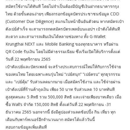
สมัครใช้งานได้ทันที โดยไม่จำเป็นต้องมีบัญชีเงินฝากธนาคารกรุง
ไทย ด้วยขั้นตอนง่ายๆ เพียงกรอกข้อมูลบัตรประชาชนข้อมูล CDD
(Customer Due Diligence) สแกนใบหน้ายืนยันตัวตน หากสมัครเป๋า
ตังเปย์สำเร็จ จะสามารถกดสมัครบัตรเพลย์บนแอปฯ เป๋าตังได้ทันที
สะดวก และสามารถเติมเงินได้หลายช่องทาง ทั้ง G-Wallet
Krungthai NEXT และ Mobile Banking ของทุกธนาคาร หรือผ่าน
QR Code รับเงิน โดยไม่มีค่าธรรมเนียม ซึ่งเริ่มเปิดให้บริการตั้งแต่
วันที่ 22 พฤศจิกายน 2565
เป๋าตังเปย์และบัตรเพลย์ จะสร้างประสบการณ์ใหม่ให้กับการใช้จ่าย
ของคนไทย โดยเฉพาะคนรุ่นใหม่ “เปย์สนุก” “เปย์ครบ” ทุกธุรกรรม
และ “เปย์คุ้ม” รับส่วนลดมากมาย เมื่อสมัครใช้งาน และใช้จ่ายผ่าน
เป๋าตังเปย์ที่ร้านค้าถุงเงิน เพียง 50 บาท รับส่วนลด 10 บาททันที
สูงสุดคนละ 5 สิทธิ รวม 500,000 สิทธิ และเจ่ายเพียงบาทเดียว เมื่อ
ซื้อ Wall’s จำกัด 150,000 สิทธิ ตั้งแต่วันที่ 22 พฤศจิกายน -31
ธันวาคม 2565 นอกจากนี้ ยังมีคูปองส่วนลดช้อปปิ้ง กิน เที่ยว ทุก
เดือนกับพาร์ทเนอร์อีกจำนวนมาก สมัครได้แล้ววันนี้
สอบถามข้อมูลเพิ่มเติมที่