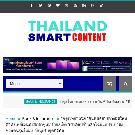
กรุงไทย-แอกซ่า ประกันชีวิต จัดงาน ERD Special Meeting
BANK & INSURANCE
Home
Bank & Insurance
“กรุงไทย” ผนึก “อินฟินิธัส” สร้างมิติใหม่
ดิจิทัลเพย์เม้นท์ เปิดตัวซูเปอร์วอลเล็ต “เป๋าตังเปย์” พลิกโฉมแอปฯ เป๋าตัง
ชวนคนรุ่นใหม่เปย์สนุกรับยุคดิจิทัล