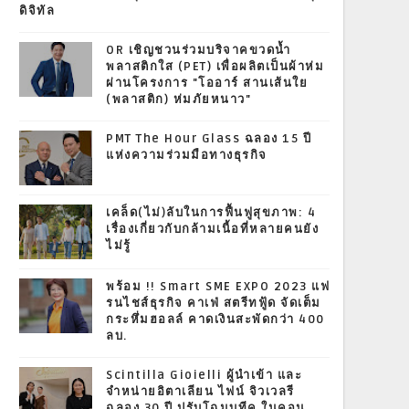
ดิจิทัล
OR เชิญชวนร่วมบริจาคขวดน้ำ
พลาสติกใส (PET) เพื่อผลิตเป็นผ้าห่ม
ผ่านโครงการ "โออาร์ สานเส้นใย
(พลาสติก) ห่มภัยหนาว"
PMT The Hour Glass ฉลอง 15 ปี
แห่งความร่วมมือทางธุรกิจ
เคล็ด(ไม่)ลับในการฟื้นฟูสุขภาพ: 4
เรื่องเกี่ยวกับกล้ามเนื้อที่หลายคนยัง
ไม่รู้
พร้อม !! Smart SME EXPO 2023 แฟ
รนไชส์ธุรกิจ คาเฟ่ สตรีทฟู้ด จัดเต็ม
กระหึ่มฮอลล์ คาดเงินสะพัดกว่า 400
ลบ.
Scintilla Gioielli ผู้นำเข้า และ
จำหน่ายอิตาเลียน ไฟน์ จิวเวลรี
ฉลอง 30 ปี ปรับโฉมบูทีค ในคอน