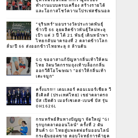
ยุคใหม่เป็นได้มากกว่าผู้ส่งของ
ทำงานแบบครบเครื่อง สร้างรายได้
และโอกาสโชว์ความโปรเฟสชันนอล
“จุรินทร์”มอบรางวัลประกวดพันธุ์
ข้าวปี 66 ลุยผลิตข้าวพันธุ์ใหม่ทะลุ
เป้า แค่ 3 ปี ได้ 21 พันธุ์ เดินหน้าพา
ไทยกลับมาครองที่ 2 ตลาดข้าวโลก
ลั่น!ปี 66 ส่งออกข้าวไทยทะลุ 8 ล้านตัน
GQ ขออาสาแก้ปัญหากลิ่นเท้าให้คน
ไทย งัดนวัตกรรมถุงเท้าบล็อกกลิ่น
ออกวีดีโอโฆษณา “อย่าให้กลิ่นเท้า
เตะจมูก”
ครั้งแรก!! เดมเลอร์ คอมเมอร์เชียล วี
ฮีเคิลส์ (ประเทศไทย) เขย่าตลาดรถ
บัส เปิดตัว เมอร์เซเดส-เบนซ์ บัส รุ่น
OH1626L
กรมทรัพย์สินทางปัญญา จัดใหญ่ “GI
รุกบุกตลาดออนไลน์” ครั้งที่ 2 ดัน
สินค้า GI ไทยสู่แพลตฟอร์มออนไลน์
กระตุ้นยอดขาย ตอบโจทย์การค้ายุค