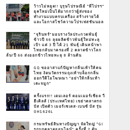
T
ว้าวไม่หยุด!! บุรุษไปรษณีย์ “พี่ไปรฯ”
ยุคใหม่เป็นได้มากกว่าผู้ส่งของ
ทำงานแบบครบเครื่อง สร้างรายได้
และโอกาสโชว์ความโปรเฟสชันนอล
“จุรินทร์”มอบรางวัลประกวดพันธุ์
ข้าวปี 66 ลุยผลิตข้าวพันธุ์ใหม่ทะลุ
เป้า แค่ 3 ปี ได้ 21 พันธุ์ เดินหน้าพา
ไทยกลับมาครองที่ 2 ตลาดข้าวโลก
ลั่น!ปี 66 ส่งออกข้าวไทยทะลุ 8 ล้านตัน
GQ ขออาสาแก้ปัญหากลิ่นเท้าให้คน
ไทย งัดนวัตกรรมถุงเท้าบล็อกกลิ่น
ออกวีดีโอโฆษณา “อย่าให้กลิ่นเท้า
เตะจมูก”
ครั้งแรก!! เดมเลอร์ คอมเมอร์เชียล วี
ฮีเคิลส์ (ประเทศไทย) เขย่าตลาดรถ
บัส เปิดตัว เมอร์เซเดส-เบนซ์ บัส รุ่น
OH1626L
กรมทรัพย์สินทางปัญญา จัดใหญ่ “GI
รุกบุกตลาดออนไลน์” ครั้งที่ 2 ดัน