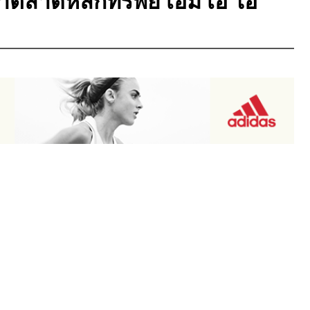
าตลาดหลักทรัพย์ เอ็ม เอ ไอ