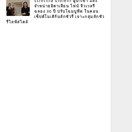
Scintilla Gioielli ผู้นำเข้า และ
จำหน่ายอิตาเลียน ไฟน์ จิวเวลรี
ฉลอง 30 ปี ปรับโฉมบูทีค ในคอน
เซ็ปต์โมเดิร์นลักชัวรี่ เจาะกลุ่มลักชัว
รี่ไลฟ์สไตล์