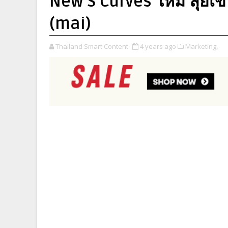
New S Curves ใหม่ ลุยเข้
(mai)
Thailand Smart Content
4 years ago
Marketing,