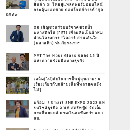
สินค้า GI ไทยสู่แพลตฟอร์มออนไลน์
กระตุ้นยอดขาย ตอบโจทย์การค้ายุค
ดิจิทัล
OR เชิญชวนร่วมบริจาคขวดน้ำ
พลาสติกใส (PET) เพื่อผลิตเป็นผ้าห่ม
ผ่านโครงการ "โออาร์ สานเส้นใย
(พลาสติก) ห่มภัยหนาว"
PMT The Hour Glass ฉลอง 15 ปี
แห่งความร่วมมือทางธุรกิจ
เคล็ด(ไม่)ลับในการฟื้นฟูสุขภาพ: 4
เรื่องเกี่ยวกับกล้ามเนื้อที่หลายคนยัง
ไม่รู้
พร้อม !! Smart SME EXPO 2023 แฟ
รนไชส์ธุรกิจ คาเฟ่ สตรีทฟู้ด จัดเต็ม
กระหึ่มฮอลล์ คาดเงินสะพัดกว่า 400
ลบ.