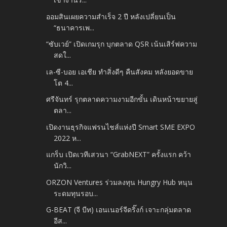
ออมสินเผยความสำเร็จ 2 ปี หลังเปลี่ยนเป็น
“ธนาคารเพ...
“ซับเวย์” เปิดเกมรุก บุกตลาด QSR เน้นเสิร์ฟความ
สดใ...
เล-ซี-บอย เอเชีย ทำสิ่งดีๆ คืนสังคม หลังยอดขาย
โต 4...
ศรีจันทร์ รุกตลาดความงามอีกขั้น เดินหน้าขยายสู่
ตลา...
เปิดงานธุรกิจแฟรนไชส์แห่งปี Smart SME EXPO
2022 ห...
แกร็บ เปิดเวทีเสวนา “GrabNEXT” ครั้งแรก คว้า
นักวิ...
ORZON Ventures ร่วมลงทุน Hungry Hub หนุน
ระดมทุนรอบ...
G-BEAT (จี บีท) เอนเนอร์จีดริ๊งก์ เจาะกลุ่มตลาด
อีส...