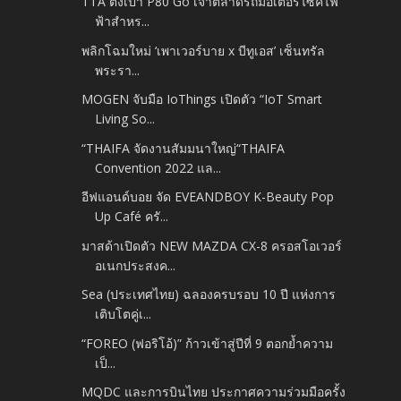
TTA ตั้งเป้า P80 Go เจ้าตลาดรถมอเตอร์ไซค์ไฟ
ฟ้าสำหร...
พลิกโฉมใหม่ ‘เพาเวอร์บาย x บีทูเอส’ เซ็นทรัล
พระรา...
MOGEN จับมือ IoThings เปิดตัว “IoT Smart
Living So...
“THAIFA จัดงานสัมมนาใหญ่“THAIFA
Convention 2022 แล...
อีฟแอนด์บอย จัด EVEANDBOY K-Beauty Pop
Up Café ครั...
มาสด้าเปิดตัว NEW MAZDA CX-8 ครอสโอเวอร์
อเนกประสงค...
Sea (ประเทศไทย) ฉลองครบรอบ 10 ปี แห่งการ
เติบโตคู่เ...
“FOREO (ฟอริโอ้)” ก้าวเข้าสู่ปีที่ 9 ตอกย้ำความ
เป็...
MQDC และการบินไทย ประกาศความร่วมมือครั้ง