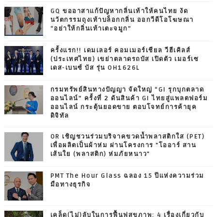
GQ ขออาสาแก้ปัญหากลิ่นเท้าให้คนไทย งัด
นวัตกรรมถุงเท้าบล็อกกลิ่น ออกวีดีโอโฆษณา
“อย่าให้กลิ่นเท้าเตะจมูก”
ครั้งแรก!! เดมเลอร์ คอมเมอร์เชียล วีฮีเคิลส์
(ประเทศไทย) เขย่าตลาดรถบัส เปิดตัว เมอร์เซ
เดส-เบนซ์ บัส รุ่น OH1626L
กรมทรัพย์สินทางปัญญา จัดใหญ่ “GI รุกบุกตลาด
ออนไลน์” ครั้งที่ 2 ดันสินค้า GI ไทยสู่แพลตฟอร์ม
ออนไลน์ กระตุ้นยอดขาย ตอบโจทย์การค้ายุค
ดิจิทัล
OR เชิญชวนร่วมบริจาคขวดน้ำพลาสติกใส (PET)
เพื่อผลิตเป็นผ้าห่ม ผ่านโครงการ "โออาร์ สาน
เส้นใย (พลาสติก) ห่มภัยหนาว"
PMT The Hour Glass ฉลอง 15 ปีแห่งความร่วม
มือทางธุรกิจ
เคล็ด(ไม่)ลับในการฟื้นฟูสุขภาพ: 4 เรื่องเกี่ยวกับ