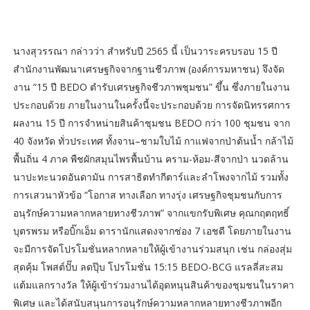
นางสุวรรณา กล่าวว่า สำหรับปี 2565 นี้ เป็นวาระครบรอบ 15 ปี
สำนักงานพัฒนาเศรษฐกิจจากฐานชีวภาพ (องค์การมหาชน) จึงจัด
งาน “15 ปี BEDO ตำรับเศรษฐกิจชีวภาพชุมชน” ขึ้น ซึ่งภายในงาน
ประกอบด้วย ภายในงานในครั้งนี้จะประกอบด้วย การจัดนิทรรศการ
ผลงาน 15 ปี การจำหน่ายสินค้าชุมชน BEDO กว่า 100 ชุมชน จาก
40 จังหวัด ทั่วประเทศ ทั้งจาน–ชามใบไม้ กาแฟจากป่าต้นน้ำ กล้าไม้
พื้นถิ่น 4 ภาค พืชผักสมุนไพรพื้นบ้าน คราม-ห้อม-สีจากป่า นวดล้าน
นาปะทะนวดอันดามัน การสาธิตทำกีตาร์และลำโพงจากไม้ รวมทั้ง
การเสวนาหัวข้อ “โอกาส ทางเลือก ทางรุ่ง เศรษฐกิจชุมชนกับการ
อนุรักษ์ความหลากหลายทางชีวภาพ” จากแขกรับพิเศษ คุณกฤตฤทธิ์
บุตรพรม หรือบิ๊กเอ็ม ดารานักแสดงจากช่อง 7 เอชดี โดยภายในงาน
จะมีการจัดโปรโมชั่นหลากหลายให้ผู้เข้างานร่วมสนุก เช่น กล่องสุ่ม
สุดคุ้ม โพสต์ปั๊บ ลดปุ๊บ โปรโมชั่น 15:15 BEDO-BCG แรลลี่สะสม
แต้มแลกรางวัล ให้ผู้เข้าร่วมงานได้อุดหนุนสินค้าของชุมชนในราคา
พิเศษ และได้สนับสนุนการอนุรักษ์ความหลากหลายทางชีวภาพอีก