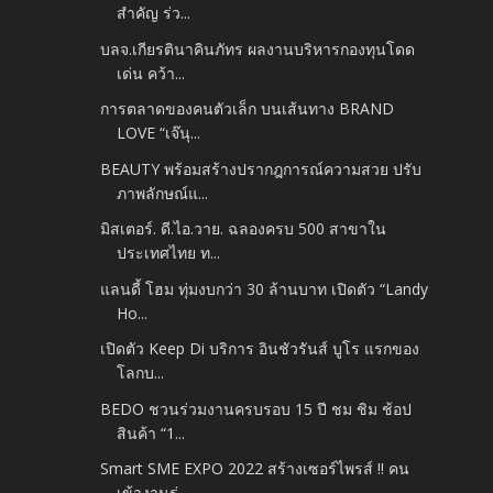
สำคัญ ร่ว...
บลจ.เกียรตินาคินภัทร ผลงานบริหารกองทุนโดด
เด่น คว้า...
การตลาดของคนตัวเล็ก บนเส้นทาง BRAND
LOVE “เจ๊นุ...
BEAUTY พร้อมสร้างปรากฎการณ์ความสวย ปรับ
ภาพลักษณ์แ...
มิสเตอร์. ดี.ไอ.วาย. ฉลองครบ 500 สาขาใน
ประเทศไทย ท...
แลนดี้ โฮม ทุ่มงบกว่า 30 ล้านบาท เปิดตัว “Landy
Ho...
เปิดตัว Keep Di บริการ อินชัวรันส์ บูโร แรกของ
โลกบ...
BEDO ชวนร่วมงานครบรอบ 15 ปี ชม ชิม ช้อป
สินค้า “1...
Smart SME EXPO 2022 สร้างเซอร์ไพรส์ !! คน
เข้างานร่...