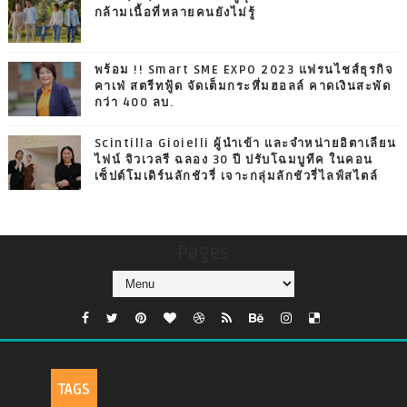
กล้ามเนื้อที่หลายคนยังไม่รู้
พร้อม !! Smart SME EXPO 2023 แฟรนไชส์ธุรกิจ
คาเฟ่ สตรีทฟู้ด จัดเต็มกระหึ่มฮอลล์ คาดเงินสะพัด
กว่า 400 ลบ.
Scintilla Gioielli ผู้นำเข้า และจำหน่ายอิตาเลียน
ไฟน์ จิวเวลรี ฉลอง 30 ปี ปรับโฉมบูทีค ในคอน
เซ็ปต์โมเดิร์นลักชัวรี่ เจาะกลุ่มลักชัวรี่ไลฟ์สไตล์
Pages
TAGS