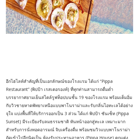
อีกไฮไลท์สำคัญที่เป็นเอกลักษณ์ของโรงแรม ได้แก่ “Pippa
Restaurant” (พิปป้า เรสเตอรองท์) ที่ทุกท่านสามารถดื่มด่ำ
บรรยากาศยามเย็นสไตล์รูฟท็อปบนชั้น 19 ของโรงแรม พร้อมเต็มอิ่ม
กับวิวชายหาดพัทยาเหนือแบบพาโนราม่าและรับกลิ่นไอทะเลได้อย่าง
จุใจ แบ่งพื้นที่ให้บริการออกเป็น 3 ส่วน ได้แก่ พิปป้า ซันเซ็ท (Pippa
Sunset) มีระเบียงรับลมธรรมชาติ หันหน้าออกสู่ทะเล เหมาะมาก
สำหรับการนั่งทอดอารมณ์ จิบเครื่องดื่ม พร้อมชมวิวแบบพาโนราม่า
ถัดเข้าไปอีกนิดเป็น ห้องรับประทานอาหาร (Pippa House) ตกแต่ง