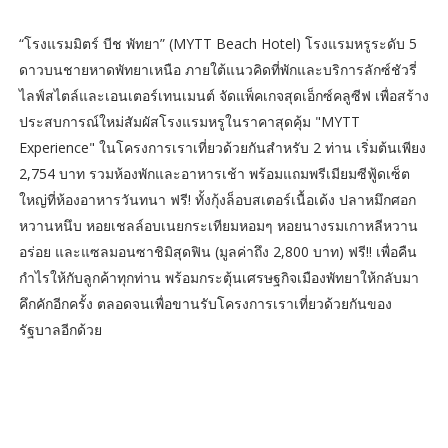
“โรงแรมมิตร์ บีช พัทยา” (MYTT Beach Hotel) โรงแรมหรูระดับ 5
ดาวบนชายหาดพัทยาเหนือ ภายใต้แนวคิดที่พักและบริการลักซ์ชัวรี่
ไลฟ์สไตล์และเอนเตอร์เทนเมนต์ จัดแพ็คเกจสุดเอ็กซ์คลูซีฟ เพื่อสร้าง
ประสบการณ์ใหม่สัมผัสโรงแรมหรูในราคาสุดคุ้ม "MYTT
Experience" ในโครงการเราเที่ยวด้วยกันสำหรับ 2 ท่าน เริ่มต้นเพียง
2,754 บาท รวมห้องพักและอาหารเช้า พร้อมแถมพรีเมียมซีฟู้ดเซ็ต
ใหญ่ที่ห้องอาหารวันทนา ฟรี! ทั้งกุ้งล็อบสเตอร์เนื้อเด้ง ปลาหมึกศอก
หวานหนึบ หอยเชลล์อบเนยกระเทียมหอมๆ หอยนางรมเกาหลีหวาน
อร่อย และแซลมอนซาชิมิสุดฟิน (มูลค่าถึง 2,800 บาท) ฟรี!! เพื่อคืน
กำไรให้กับลูกค้าทุกท่าน พร้อมกระตุ้นเศรษฐกิจเมืองพัทยาให้กลับมา
คึกคักอีกครั้ง ตลอดจนเพื่อขานรับโครงการเราเที่ยวด้วยกันของ
รัฐบาลอีกด้วย