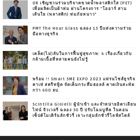
OR เชิญชวนร่วมบริจาคขวดน้ำพลาสติกใส (PET)
เพื่อผลิตเป็นผ้าห่ม ผ่านโครงการ "โออาร์ สาน
เส้นใย (พลาสติก) ห่มภัยหนาว"
PMT The Hour Glass ฉลอง 15 ปีแห่งความร่วม
มือทางธุรกิจ
เคล็ด(ไม่)ลับในการฟื้นฟูสุขภาพ: 4 เรื่องเกี่ยวกับ
กล้ามเนื้อที่หลายคนยังไม่รู้
พร้อม !! Smart SME EXPO 2023 แฟรนไชส์ธุรกิจ
คาเฟ่ สตรีทฟู้ด จัดเต็มกระหึ่มฮอลล์ คาดเงินสะพัด
กว่า 400 ลบ.
Scintilla Gioielli ผู้นำเข้า และจำหน่ายอิตาเลียน
ไฟน์ จิวเวลรี ฉลอง 30 ปี ปรับโฉมบูทีค ในคอน
เซ็ปต์โมเดิร์นลักชัวรี่ เจาะกลุ่มลักชัวรี่ไลฟ์สไตล์