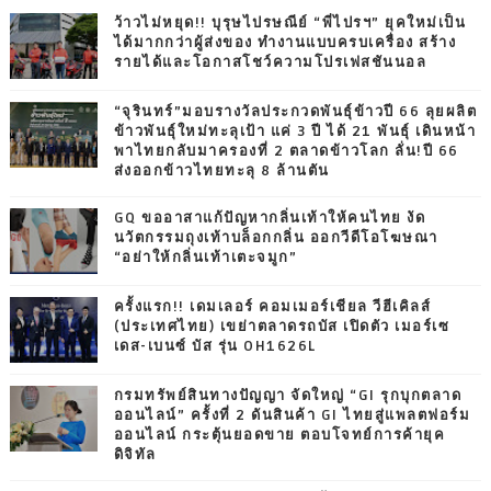
ว้าวไม่หยุด!! บุรุษไปรษณีย์ “พี่ไปรฯ” ยุคใหม่เป็น
ได้มากกว่าผู้ส่งของ ทำงานแบบครบเครื่อง สร้าง
รายได้และโอกาสโชว์ความโปรเฟสชันนอล
“จุรินทร์”มอบรางวัลประกวดพันธุ์ข้าวปี 66 ลุยผลิต
ข้าวพันธุ์ใหม่ทะลุเป้า แค่ 3 ปี ได้ 21 พันธุ์ เดินหน้า
พาไทยกลับมาครองที่ 2 ตลาดข้าวโลก ลั่น!ปี 66
ส่งออกข้าวไทยทะลุ 8 ล้านตัน
GQ ขออาสาแก้ปัญหากลิ่นเท้าให้คนไทย งัด
นวัตกรรมถุงเท้าบล็อกกลิ่น ออกวีดีโอโฆษณา
“อย่าให้กลิ่นเท้าเตะจมูก”
ครั้งแรก!! เดมเลอร์ คอมเมอร์เชียล วีฮีเคิลส์
(ประเทศไทย) เขย่าตลาดรถบัส เปิดตัว เมอร์เซ
เดส-เบนซ์ บัส รุ่น OH1626L
กรมทรัพย์สินทางปัญญา จัดใหญ่ “GI รุกบุกตลาด
ออนไลน์” ครั้งที่ 2 ดันสินค้า GI ไทยสู่แพลตฟอร์ม
ออนไลน์ กระตุ้นยอดขาย ตอบโจทย์การค้ายุค
ดิจิทัล