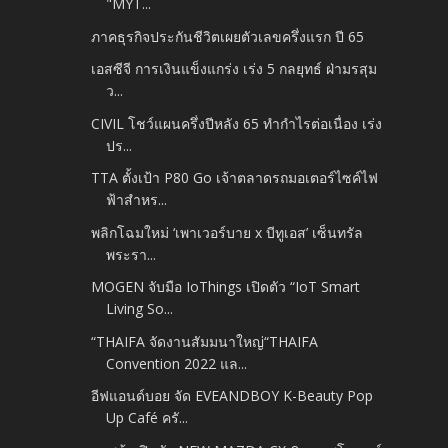
"MYT...
ภาคธุรกิจประกันชีวิตเผยตัวเลขครึ่งแรก ปี 65
เอสซีจี การเงินแข็งแกร่ง เร่ง 5 กลยุทธ์ ฝ่ามรสุม
ว...
CIVIL โชว์แผนครึ่งปีหลัง 65 ทำกำไรต่อเนื่อง เร่ง
ปร...
TTA ตั้งเป้า P80 Go เจ้าตลาดรถมอเตอร์ไซค์ไฟ
ฟ้าสำหร...
พลิกโฉมใหม่ ‘เพาเวอร์บาย x บีทูเอส’ เซ็นทรัล
พระรา...
MOGEN จับมือ IoThings เปิดตัว “IoT Smart
Living So...
“THAIFA จัดงานสัมมนาใหญ่“THAIFA
Convention 2022 แล...
อีฟแอนด์บอย จัด EVEANDBOY K-Beauty Pop
Up Café ครั...