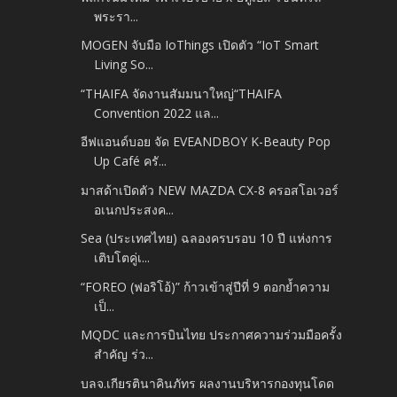
พระรา...
MOGEN จับมือ IoThings เปิดตัว “IoT Smart
Living So...
“THAIFA จัดงานสัมมนาใหญ่“THAIFA
Convention 2022 แล...
อีฟแอนด์บอย จัด EVEANDBOY K-Beauty Pop
Up Café ครั...
มาสด้าเปิดตัว NEW MAZDA CX-8 ครอสโอเวอร์
อเนกประสงค...
Sea (ประเทศไทย) ฉลองครบรอบ 10 ปี แห่งการ
เติบโตคู่เ...
“FOREO (ฟอริโอ้)” ก้าวเข้าสู่ปีที่ 9 ตอกย้ำความ
เป็...
MQDC และการบินไทย ประกาศความร่วมมือครั้ง
สำคัญ ร่ว...
บลจ.เกียรตินาคินภัทร ผลงานบริหารกองทุนโดด