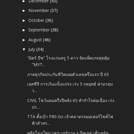
December
(43)
►
November
(37)
►
October
(36)
►
September
(38)
►
August
(46)
►
July
(34)
▼
“มิตร์ บีช” โรงแรมหรู 5 ดาว จัดแพ็คเกจสุดคุ้ม
"MYT...
ภาคธุรกิจประกันชีวิตเผยตัวเลขครึ่งแรก ปี 65
เอสซีจี การเงินแข็งแกร่ง เร่ง 5 กลยุทธ์ ฝ่ามรสุม
ว...
CIVIL โชว์แผนครึ่งปีหลัง 65 ทำกำไรต่อเนื่อง เร่ง
ปร...
TTA ตั้งเป้า P80 Go เจ้าตลาดรถมอเตอร์ไซค์ไฟ
ฟ้าสำหร...
พลิกโฉมใหม่ ‘เพาเวอร์บาย x บีทูเอส’ เซ็นทรัล