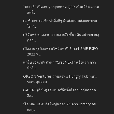
“ซับเวย์” เปิดเกมรุก บุกตลาด QSR เน้นเสิร์ฟความ
สดใ...
เล-ซี-บอย เอเชีย ทำสิ่งดีๆ คืนสังคม หลังยอดขาย
โต 4...
ศรีจันทร์ รุกตลาดความงามอีกขั้น เดินหน้าขยายสู่
ตลา...
เปิดงานธุรกิจแฟรนไชส์แห่งปี Smart SME EXPO
2022 ห...
แกร็บ เปิดเวทีเสวนา “GrabNEXT” ครั้งแรก คว้า
นักวิ...
ORZON Ventures ร่วมลงทุน Hungry Hub หนุน
ระดมทุนรอบ...
G-BEAT (จี บีท) เอนเนอร์จีดริ๊งก์ เจาะกลุ่มตลาด
อีส...
“โอ บอง แปง” จัดใหญ่ฉลอง 25 Anniversary ดัน
กลยุ...