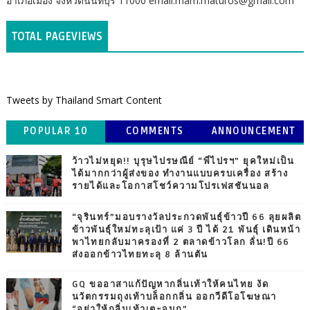
อำเภอเมือง จังหวัดนนทบุรี 11000 email:mam.maturos@gmail.com
TOTAL PAGEVIEWS
Tweets by Thailand Smart Content
POPULAR 10
COMMENTS
ANNOUNCEMENT
ว้าวไม่หยุด!! บุรุษไปรษณีย์ “พี่ไปรฯ” ยุคใหม่เป็น
ได้มากกว่าผู้ส่งของ ทำงานแบบครบเครื่อง สร้าง
รายได้และโอกาสโชว์ความโปรเฟสชันนอล
“จุรินทร์”มอบรางวัลประกวดพันธุ์ข้าวปี 66 ลุยผลิต
ข้าวพันธุ์ใหม่ทะลุเป้า แค่ 3 ปี ได้ 21 พันธุ์ เดินหน้า
พาไทยกลับมาครองที่ 2 ตลาดข้าวโลก ลั่น!ปี 66
ส่งออกข้าวไทยทะลุ 8 ล้านตัน
GQ ขออาสาแก้ปัญหากลิ่นเท้าให้คนไทย งัด
นวัตกรรมถุงเท้าบล็อกกลิ่น ออกวีดีโอโฆษณา
“อย่าให้กลิ่นเท้าเตะจมูก”