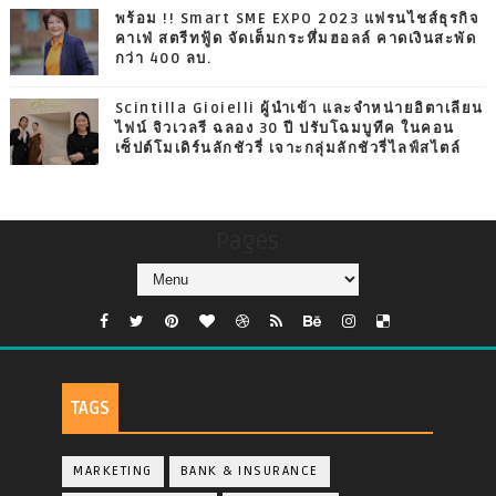
พร้อม !! Smart SME EXPO 2023 แฟรนไชส์ธุรกิจ
คาเฟ่ สตรีทฟู้ด จัดเต็มกระหึ่มฮอลล์ คาดเงินสะพัด
กว่า 400 ลบ.
Scintilla Gioielli ผู้นำเข้า และจำหน่ายอิตาเลียน
ไฟน์ จิวเวลรี ฉลอง 30 ปี ปรับโฉมบูทีค ในคอน
เซ็ปต์โมเดิร์นลักชัวรี่ เจาะกลุ่มลักชัวรี่ไลฟ์สไตล์
Pages
TAGS
MARKETING
BANK & INSURANCE