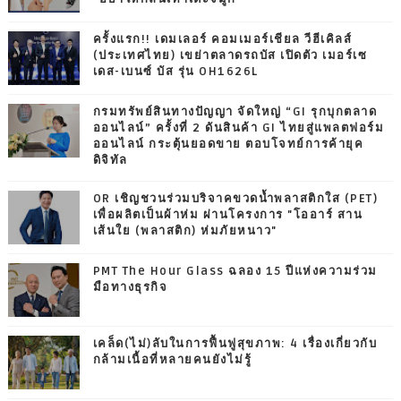
ครั้งแรก!! เดมเลอร์ คอมเมอร์เชียล วีฮีเคิลส์
(ประเทศไทย) เขย่าตลาดรถบัส เปิดตัว เมอร์เซ
เดส-เบนซ์ บัส รุ่น OH1626L
กรมทรัพย์สินทางปัญญา จัดใหญ่ “GI รุกบุกตลาด
ออนไลน์” ครั้งที่ 2 ดันสินค้า GI ไทยสู่แพลตฟอร์ม
ออนไลน์ กระตุ้นยอดขาย ตอบโจทย์การค้ายุค
ดิจิทัล
OR เชิญชวนร่วมบริจาคขวดน้ำพลาสติกใส (PET)
เพื่อผลิตเป็นผ้าห่ม ผ่านโครงการ "โออาร์ สาน
เส้นใย (พลาสติก) ห่มภัยหนาว"
PMT The Hour Glass ฉลอง 15 ปีแห่งความร่วม
มือทางธุรกิจ
เคล็ด(ไม่)ลับในการฟื้นฟูสุขภาพ: 4 เรื่องเกี่ยวกับ
กล้ามเนื้อที่หลายคนยังไม่รู้