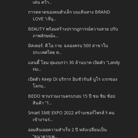
เด่น คว้า...
การตลาดของคนตัวเล็ก บนเส้นทาง BRAND
LOVE “เจ๊นุ...
BEAUTY พร้อมสร้างปรากฎการณ์ความสวย ปรับ
ภาพลักษณ์แ...
มิสเตอร์. ดี.ไอ.วาย. ฉลองครบ 500 สาขาใน
ประเทศไทย ท...
แลนดี้ โฮม ทุ่มงบกว่า 30 ล้านบาท เปิดตัว “Landy
Ho...
เปิดตัว Keep Di บริการ อินชัวรันส์ บูโร แรกของ
โลกบ...
BEDO ชวนร่วมงานครบรอบ 15 ปี ชม ชิม ช้อป
สินค้า “1...
Smart SME EXPO 2022 สร้างเซอร์ไพรส์ !! คน
เข้างานร่...
ออมสินเผยความสำเร็จ 2 ปี หลังเปลี่ยนเป็น
“ธนาคารเพ...