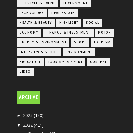
LIFESTYLE & EVENT
GOVERNMENT
TECHNOLOGY
REAL ESTATE
HEALTH & BEAUTY
HIGHLIGHT
SOCIAL
ECONOMY
FINANCE & INVESTMENT
MOTOR
ENERGY & ENVIRONMENT
SPORT
TOURISM
INTERVIEW & SCOOP
ENVIRONMENT
EDUCATION
TOURISM & SPORT
CONTEST
VIDEO
ARCHIVE
2023
(180)
►
2022
(421)
▼