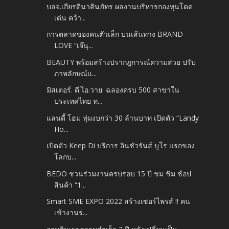
บลจ.เกียรตินาคินภัทร ผลงานบริหารกองทุนโดด
เด่น คว้า...
การตลาดของคนตัวเล็ก บนเส้นทาง BRAND
LOVE “เจ๊นุ...
BEAUTY พร้อมสร้างปรากฎการณ์ความสวย ปรับ
ภาพลักษณ์แ...
มิสเตอร์. ดี.ไอ.วาย. ฉลองครบ 500 สาขาใน
ประเทศไทย ท...
แลนดี้ โฮม ทุ่มงบกว่า 30 ล้านบาท เปิดตัว “Landy
Ho...
เปิดตัว Keep Di บริการ อินชัวรันส์ บูโร แรกของ
โลกบ...
BEDO ชวนร่วมงานครบรอบ 15 ปี ชม ชิม ช้อป
สินค้า “1...
Smart SME EXPO 2022 สร้างเซอร์ไพรส์ !! คน
เข้างานร่...