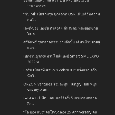
ออมสินเผยความสำเร็จ 2 ปี หลังเปลี่ยนเป็น
“ธนาคารเพ...
“ซับเวย์” เปิดเกมรุก บุกตลาด QSR เน้นเสิร์ฟความ
สดใ...
เล-ซี-บอย เอเชีย ทำสิ่งดีๆ คืนสังคม หลังยอดขาย
โต 4...
ศรีจันทร์ รุกตลาดความงามอีกขั้น เดินหน้าขยายสู่
ตลา...
เปิดงานธุรกิจแฟรนไชส์แห่งปี Smart SME EXPO
2022 ห...
แกร็บ เปิดเวทีเสวนา “GrabNEXT” ครั้งแรก คว้า
นักวิ...
ORZON Ventures ร่วมลงทุน Hungry Hub หนุน
ระดมทุนรอบ...
G-BEAT (จี บีท) เอนเนอร์จีดริ๊งก์ เจาะกลุ่มตลาด
อีส...
“โอ บอง แปง” จัดใหญ่ฉลอง 25 Anniversary ดัน