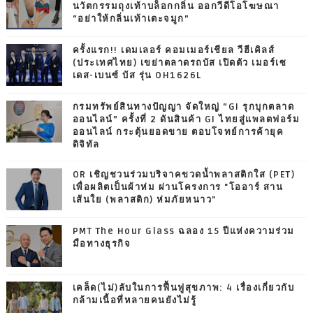
นวัตกรรมถุงเท้าบล็อกกลิ่น ออกวีดีโอโฆษณา
“อย่าให้กลิ่นเท้าเตะจมูก”
ครั้งแรก!! เดมเลอร์ คอมเมอร์เชียล วีฮีเคิลส์
(ประเทศไทย) เขย่าตลาดรถบัส เปิดตัว เมอร์เซ
เดส-เบนซ์ บัส รุ่น OH1626L
กรมทรัพย์สินทางปัญญา จัดใหญ่ “GI รุกบุกตลาด
ออนไลน์” ครั้งที่ 2 ดันสินค้า GI ไทยสู่แพลตฟอร์ม
ออนไลน์ กระตุ้นยอดขาย ตอบโจทย์การค้ายุค
ดิจิทัล
OR เชิญชวนร่วมบริจาคขวดน้ำพลาสติกใส (PET)
เพื่อผลิตเป็นผ้าห่ม ผ่านโครงการ "โออาร์ สาน
เส้นใย (พลาสติก) ห่มภัยหนาว"
PMT The Hour Glass ฉลอง 15 ปีแห่งความร่วม
มือทางธุรกิจ
เคล็ด(ไม่)ลับในการฟื้นฟูสุขภาพ: 4 เรื่องเกี่ยวกับ
กล้ามเนื้อที่หลายคนยังไม่รู้