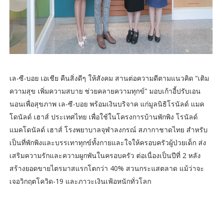
เล-ซี-บอย เอเชีย คืนสิ่งดีๆ ให้สังคม สานต่อความดีตามแนวคิด “เติม
ความสุข เพิ่มความสบาย ช่วยคลายความทุกข์” มอบเก้าอี้ปรับเอน
นอนเพื่อสุขภาพ เล-ซี-บอย พร้อมเงินบริจาค แก่มูลนิธิโรนัลด์ แมค
โดนัลด์ เฮาส์ ประเทศไทย เพื่อใช้ในโครงการบ้านพักพิง โรนัลด์
แมคโดนัลด์ เฮาส์ โรงพยาบาลจุฬาลงกรณ์ สภากาชาดไทย สำหรับ
เป็นที่พักพิงและบรรเทาทุกข์ทั้งกายและใจให้ครอบครัวผู้ป่วยเด็ก ส่ง
เสริมความรักและความผูกพันในครอบครัว ต่อเนื่องเป็นปีที่ 2 หลัง
สร้างยอดขายไตรมาสแรกโตกว่า 40% สวนกระแสตลาด แม้ว่าจะ
เจอวิกฤตโควิด-19 และภาวะเงินเฟ้อหนักทั่วโลก