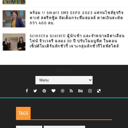
พร้อม !! Smart SME EXPO 2023 แฟรนไชส์ธุรกิจ
คาเฟ่ สตรีทฟู้ด จัดเต็มกระหึ่มฮอลล์ คาดเงินสะพัด
กว่า 400 ลบ.
Scintilla Gioielli ผู้นำเข้า และจำหน่ายอิตาเลียน
ไฟน์ จิวเวลรี ฉลอง 30 ปี ปรับโฉมบูทีค ในคอน
เซ็ปต์โมเดิร์นลักชัวรี่ เจาะกลุ่มลักชัวรี่ไลฟ์สไตล์
Pages
TAGS