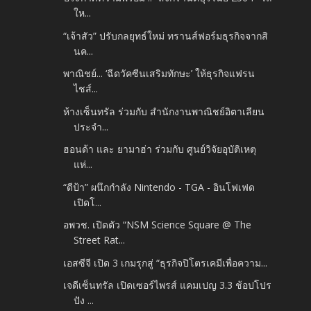
ให...
“เจ้าสัว” ปรับกลยุทธ์ใหม่ ทรานส์ฟอร์มธุรกิจจากสิ
นค...
พาณิชย์... ‘ฉีดวัคซีนเสริมทักษะ’ ให้ธุรกิจแฟรน
ไชส์...
ห้างเซ็นทรัล ร่วมกับ สำนักงานพาณิชย์อิตาเลียน
ประจำ...
ฮอนด้า และ ยามาฮ่า ร่วมกับ ศูนย์วิจัยอุบัติเหตุ
แห่...
“ดีป้า” ผนึกกำลัง Nintendo - TGA - อินโฟเฟด
เปิดโ...
อพวช. เปิดตัว “NSM Science Square @ The
Street Rat...
เอสซีจี เปิด 3 เกมรุกสู่ “ธุรกิจปิโตรเคมีเพื่อความ...
เจดีเซ็นทรัล เปิดเซอร์ไพรส์ แคมเปญ 3.3 ช้อปโปร
ปัง ...