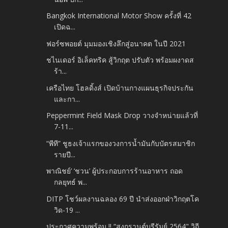
Bangkok International Motor Show ครั้งที่ 42
เปิดฉ...
ฟอร์ซพอยต์ มุมมองเชิงลึกสู่อนาคต ในปี 2021
ชไนเดอร์ อิเล็คทริค สู้วิกฤต ปรับตัว พร้อมผงาดส
ร้า...
เครือไทย โฮลดิ้งส์ เปิดบ้านกางแผนธุรกิจประกัน
และกา...
Peppermint Field Mask Drop วางจำหน่ายแล้วที่
7-11...
“พีที” ชูธงเจ้าแรกของวงการน้ำมันกับบัตรสมาชิก
รายปี...
พาณิชย์’ ‘ชวน’ ผู้ประกอบการร้านอาหาร ถอด
กลยุทธ์ พ...
DITP โชว์ผลงานฉลอง 69 ปี นำส่งออกฝ่าวิกฤตโค
วิด-19 ...
ประกาศความพร้อม !! “สงกรานต์บุรีรัมย์ 2564" วิถี