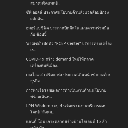
สมาคมจิตแพทย์...
ซีพี ออลล์ ประกาศนโยบายด้านสิ่งแวดล้อมปักธง
ผลักดัน...
อมอร์แปซิฟิค ประกาศปิดดีลในแผนความร่วมมือ
กับ ช้อปปี้
‘พาณิชย์’ เปิดตัว “RCEP Center” บริการครบเครื่อง
เร...
COVID-19 สร้าง demand ใหม่ให้ตลาด
เครื่องพิมพ์เมือง...
เอสไอเอส เสริมแกร่ง ประกาศเดินหน้าช่วยองค์กร
ธุรกิจ...
การท่าเรือฯ เผยผลการดำเนินงานด้านนโยบาย
พร้อมเดินห...
LPN Wisdom ระบุ 4 นวัตกรรมงานบริการตอบ
โจทย์ “สังคม...
แลนดี้ โฮม เจาะตลาดสร้างบ้านไฮเอนด์ 15 ล้า
นอัพ ปัก...