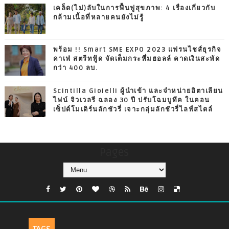
เคล็ด(ไม่)ลับในการฟื้นฟูสุขภาพ: 4 เรื่องเกี่ยวกับ
กล้ามเนื้อที่หลายคนยังไม่รู้
พร้อม !! Smart SME EXPO 2023 แฟรนไชส์ธุรกิจ
คาเฟ่ สตรีทฟู้ด จัดเต็มกระหึ่มฮอลล์ คาดเงินสะพัด
กว่า 400 ลบ.
Scintilla Gioielli ผู้นำเข้า และจำหน่ายอิตาเลียน
ไฟน์ จิวเวลรี ฉลอง 30 ปี ปรับโฉมบูทีค ในคอน
เซ็ปต์โมเดิร์นลักชัวรี่ เจาะกลุ่มลักชัวรี่ไลฟ์สไตล์
Pages