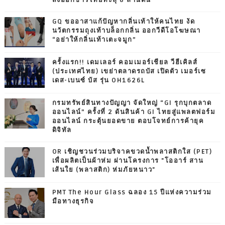
ส่งออกข้าวไทยทะลุ 8 ล้านตัน
GQ ขออาสาแก้ปัญหากลิ่นเท้าให้คนไทย งัด
นวัตกรรมถุงเท้าบล็อกกลิ่น ออกวีดีโอโฆษณา
“อย่าให้กลิ่นเท้าเตะจมูก”
ครั้งแรก!! เดมเลอร์ คอมเมอร์เชียล วีฮีเคิลส์
(ประเทศไทย) เขย่าตลาดรถบัส เปิดตัว เมอร์เซ
เดส-เบนซ์ บัส รุ่น OH1626L
กรมทรัพย์สินทางปัญญา จัดใหญ่ “GI รุกบุกตลาด
ออนไลน์” ครั้งที่ 2 ดันสินค้า GI ไทยสู่แพลตฟอร์ม
ออนไลน์ กระตุ้นยอดขาย ตอบโจทย์การค้ายุค
ดิจิทัล
OR เชิญชวนร่วมบริจาคขวดน้ำพลาสติกใส (PET)
เพื่อผลิตเป็นผ้าห่ม ผ่านโครงการ "โออาร์ สาน
เส้นใย (พลาสติก) ห่มภัยหนาว"
PMT The Hour Glass ฉลอง 15 ปีแห่งความร่วม
มือทางธุรกิจ