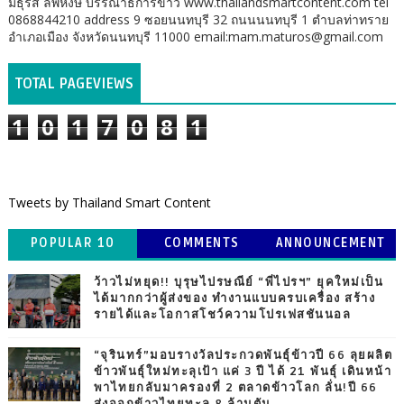
มธุรส ลพหงษ์ บรรณาธิการข่าว www.thailandsmartcontent.com tel
0868844210 address 9 ซอยนนทบุรี 32 ถนนนนทบุรี 1 ตำบลท่าทราย
อำเภอเมือง จังหวัดนนทบุรี 11000 email:mam.maturos@gmail.com
TOTAL PAGEVIEWS
1
0
1
7
0
8
1
Tweets by Thailand Smart Content
POPULAR 10
COMMENTS
ANNOUNCEMENT
ว้าวไม่หยุด!! บุรุษไปรษณีย์ “พี่ไปรฯ” ยุคใหม่เป็น
ได้มากกว่าผู้ส่งของ ทำงานแบบครบเครื่อง สร้าง
รายได้และโอกาสโชว์ความโปรเฟสชันนอล
“จุรินทร์”มอบรางวัลประกวดพันธุ์ข้าวปี 66 ลุยผลิต
ข้าวพันธุ์ใหม่ทะลุเป้า แค่ 3 ปี ได้ 21 พันธุ์ เดินหน้า
พาไทยกลับมาครองที่ 2 ตลาดข้าวโลก ลั่น!ปี 66