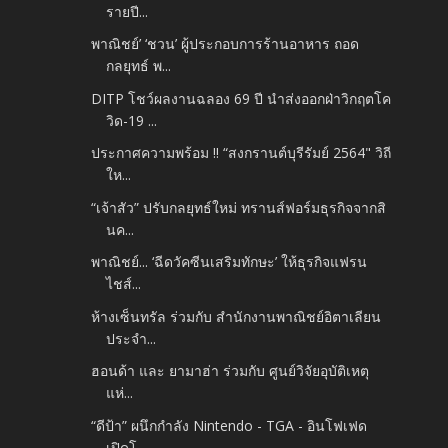
รายปี...
พาณิชย์’ ‘ชวน’ ผู้ประกอบการร้านอาหาร ถอด
กลยุทธ์ พ...
DITP โชว์ผลงานฉลอง 69 ปี นำส่งออกฝ่าวิกฤตโค
วิด-19 ...
ประกาศความพร้อม !! “สงกรานต์บุรีรัมย์ 2564" วิถี
ให...
“เจ้าสัว” ปรับกลยุทธ์ใหม่ ทรานส์ฟอร์มธุรกิจจากสิ
นค...
พาณิชย์... ‘ฉีดวัคซีนเสริมทักษะ’ ให้ธุรกิจแฟรน
ไชส์...
ห้างเซ็นทรัล ร่วมกับ สำนักงานพาณิชย์อิตาเลียน
ประจำ...
ฮอนด้า และ ยามาฮ่า ร่วมกับ ศูนย์วิจัยอุบัติเหตุ
แห่...
“ดีป้า” ผนึกกำลัง Nintendo - TGA - อินโฟเฟด
เปิดโ...