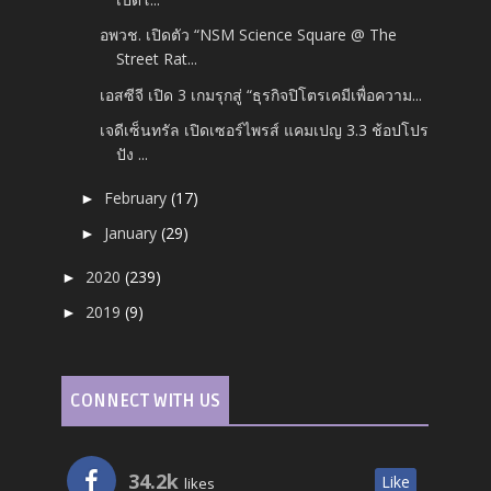
อพวช. เปิดตัว “NSM Science Square @ The
Street Rat...
เอสซีจี เปิด 3 เกมรุกสู่ “ธุรกิจปิโตรเคมีเพื่อความ...
เจดีเซ็นทรัล เปิดเซอร์ไพรส์ แคมเปญ 3.3 ช้อปโปร
ปัง ...
February
(17)
►
January
(29)
►
2020
(239)
►
2019
(9)
►
CONNECT WITH US
34.2k
Like
likes