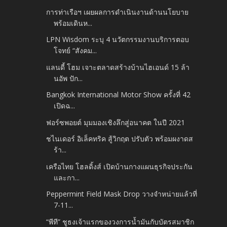
การท่าเรือฯ เผยผลการดำเนินงานด้านนโยบาย
พร้อมเดินห...
LPN Wisdom ระบุ 4 นวัตกรรมงานบริการตอบ
โจทย์ “สังคม...
แลนดี้ โฮม เจาะตลาดสร้างบ้านไฮเอนด์ 15 ล้า
นอัพ ปัก...
Bangkok International Motor Show ครั้งที่ 42
เปิดฉ...
ฟอร์ซพอยต์ มุมมองเชิงลึกสู่อนาคต ในปี 2021
ชไนเดอร์ อิเล็คทริค สู้วิกฤต ปรับตัว พร้อมผงาดส
ร้า...
เครือไทย โฮลดิ้งส์ เปิดบ้านกางแผนธุรกิจประกัน
และกา...
Peppermint Field Mask Drop วางจำหน่ายแล้วที่
7-11...
“พีที” ชูธงเจ้าแรกของวงการน้ำมันกับบัตรสมาชิก