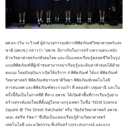
ผศ.ดร.รวิน ระวิวงศ์ ผู้อำนวยการองค์การพิพิธภัณฑ์วิทยาศาสตร์แห่ง
ชาติ (อพวช.) กล่าวว่า “อพวช. มีภารกิจในการสร้างความตระหนัก
ด้านวิทยาศาสตร์แก่สังคมไทย และเป็นแหล่งเรียนรู้ตลอดชีวิตในรูป
แบบพิพิธภัณฑ์ที่ผู้เข้าชมสามารถมาเรียนรู้และค้นหาคำตอบได้ด้วย
ตนเอง โดยปัจจุบันเราเปิดให้บริการ 4 พิพิธภัณฑ์ ได้แก่ พิพิธภัณฑ์
วิทยาศาสตร์ พิพิธภัณฑ์ธรรมชาติวิทยา พิพิธภัณฑ์เทคโนโลยี
สารสนเทศ และพิพิธภัณฑ์พระรามเก้า ที่ คลองห้า ปทุมธานี และใน
ครั้งนี้ถือเป็นโอกาสที่ดี ที่ทาง อพวช. ได้เปิดตัวพื้นที่การเรียนรู้อย่าง
สร้างสรรค์แห่งใหม่ที่ตั้งอยู่ใจกลางกรุงเทพฯ ในชื่อ “NSM Science
Square @ The Street Ratchada” หรือ “จัตุรัสวิทยาศาสตร์ อพวช.
เดอะ สตรีท รัชดา” ซึ่งถือเป็นแหล่งเรียนรู้ด้านวิทยาศาสตร์
เทคโนโลยี และนวัตกรรม ที่เสริมสร้างประสบการณ์ และแรง