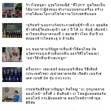
ว้าวไม่หยุด!! บุรุษไปรษณีย์ “พี่ไปรฯ” ยุคใหม่เป็น
ได้มากกว่าผู้ส่งของ ทำงานแบบครบเครื่อง สร้าง
รายได้และโอกาสโชว์ความโปรเฟสชันนอล
“จุรินทร์”มอบรางวัลประกวดพันธุ์ข้าวปี 66 ลุยผลิต
ข้าวพันธุ์ใหม่ทะลุเป้า แค่ 3 ปี ได้ 21 พันธุ์ เดินหน้า
พาไทยกลับมาครองที่ 2 ตลาดข้าวโลก ลั่น!ปี 66
ส่งออกข้าวไทยทะลุ 8 ล้านตัน
GQ ขออาสาแก้ปัญหากลิ่นเท้าให้คนไทย งัด
นวัตกรรมถุงเท้าบล็อกกลิ่น ออกวีดีโอโฆษณา
“อย่าให้กลิ่นเท้าเตะจมูก”
ครั้งแรก!! เดมเลอร์ คอมเมอร์เชียล วีฮีเคิลส์
(ประเทศไทย) เขย่าตลาดรถบัส เปิดตัว เมอร์เซ
เดส-เบนซ์ บัส รุ่น OH1626L
กรมทรัพย์สินทางปัญญา จัดใหญ่ “GI รุกบุกตลาด
ออนไลน์” ครั้งที่ 2 ดันสินค้า GI ไทยสู่แพลตฟอร์ม
ออนไลน์ กระตุ้นยอดขาย ตอบโจทย์การค้ายุค
ดิจิทัล