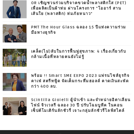
OR เชิญชวนร่วมบริจาคขวดน้ำพลาสติกใส (PET)
เพื่อผลิตเป็นผ้าห่ม ผ่านโครงการ "โออาร์ สาน
เส้นใย (พลาสติก) ห่มภัยหนาว"
PMT The Hour Glass ฉลอง 15 ปีแห่งความร่วม
มือทางธุรกิจ
เคล็ด(ไม่)ลับในการฟื้นฟูสุขภาพ: 4 เรื่องเกี่ยวกับ
กล้ามเนื้อที่หลายคนยังไม่รู้
พร้อม !! Smart SME EXPO 2023 แฟรนไชส์ธุรกิจ
คาเฟ่ สตรีทฟู้ด จัดเต็มกระหึ่มฮอลล์ คาดเงินสะพัด
กว่า 400 ลบ.
Scintilla Gioielli ผู้นำเข้า และจำหน่ายอิตาเลียน
ไฟน์ จิวเวลรี ฉลอง 30 ปี ปรับโฉมบูทีค ในคอน
เซ็ปต์โมเดิร์นลักชัวรี่ เจาะกลุ่มลักชัวรี่ไลฟ์สไตล์