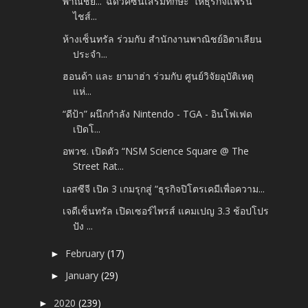
พาณิชย์... ‘ฉีดวัคซีนเสริมทักษะ’ ให้ธุรกิจแฟรน
ไชส์...
ห้างเซ็นทรัล ร่วมกับ สำนักงานพาณิชย์อิตาเลียน
ประจำ...
ฮอนด้า และ ยามาฮ่า ร่วมกับ ศูนย์วิจัยอุบัติเหตุ
แห่...
“ดีป้า” ผนึกกำลัง Nintendo - TGA - อินโฟเฟด
เปิดโ...
อพวช. เปิดตัว “NSM Science Square @ The
Street Rat...
เอสซีจี เปิด 3 เกมรุกสู่ “ธุรกิจปิโตรเคมีเพื่อความ...
เจดีเซ็นทรัล เปิดเซอร์ไพรส์ แคมเปญ 3.3 ช้อปโปร
ปัง ...
February
(17)
►
January
(29)
►
2020
(239)
►