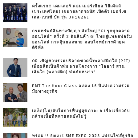
ครั้งแรก!! เดมเลอร์ คอมเมอร์เชียล วีฮีเคิลส์
(ประเทศไทย) เขย่าตลาดรถบัส เปิดตัว เมอร์เซ
เดส-เบนซ์ บัส รุ่น OH1626L
กรมทรัพย์สินทางปัญญา จัดใหญ่ “GI รุกบุกตลาด
ออนไลน์” ครั้งที่ 2 ดันสินค้า GI ไทยสู่แพลตฟอร์ม
ออนไลน์ กระตุ้นยอดขาย ตอบโจทย์การค้ายุค
ดิจิทัล
OR เชิญชวนร่วมบริจาคขวดน้ำพลาสติกใส (PET)
เพื่อผลิตเป็นผ้าห่ม ผ่านโครงการ "โออาร์ สาน
เส้นใย (พลาสติก) ห่มภัยหนาว"
PMT The Hour Glass ฉลอง 15 ปีแห่งความร่วม
มือทางธุรกิจ
เคล็ด(ไม่)ลับในการฟื้นฟูสุขภาพ: 4 เรื่องเกี่ยวกับ
กล้ามเนื้อที่หลายคนยังไม่รู้
พร้อม !! Smart SME EXPO 2023 แฟรนไชส์ธุรกิจ