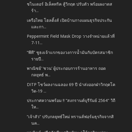
ชไนเดอร์ อิเล็คทริค สู้วิกฤต ปรับตัว พร้อมผงาดส
ร้า...
เครือไทย โฮลดิ้งส์ เปิดบ้านกางแผนธุรกิจประกัน
และกา...
Peppermint Field Mask Drop วางจำหน่ายแล้วที่
7-11...
“พีที” ชูธงเจ้าแรกของวงการน้ำมันกับบัตรสมาชิก
รายปี...
พาณิชย์’ ‘ชวน’ ผู้ประกอบการร้านอาหาร ถอด
กลยุทธ์ พ...
DITP โชว์ผลงานฉลอง 69 ปี นำส่งออกฝ่าวิกฤตโค
วิด-19 ...
ประกาศความพร้อม !! “สงกรานต์บุรีรัมย์ 2564" วิถี
ให...
“เจ้าสัว” ปรับกลยุทธ์ใหม่ ทรานส์ฟอร์มธุรกิจจากสิ
นค...