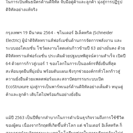
ในการเป็นพันธมิตรด้านดิจิทัล จับมือคู่ค้าและลูกค้า มุ่งสู่การปฏิรูป
ดิจิทัลอย่างแท้จริง
กรุงเทพฯ 19 มีนาคม 2564 - ชไนเดอร์ อิเล็คทริค (Schneider
Electric) ผู้นำดิจิทัลทรานส์ฟอร์เมชั่นด้านการจัดการพลังงาน และ
ระบบออโตเมชั่น โชว์ผลงานโดดเด่นก้าวข้ามปี 63 อย่างมั่นคง ด้วย
ดิจิทัลทรานส์ฟอร์เมชั่น ประเดิมด้วยปฐมบทพิสูจน์ความสำเร็จ เปิดปี
64 ด้วยการก้าวสู่เบอร์ 1 ของโลกในการเป็นองค์กรที่ยั่งยืนที่สุด
สะท้อนจุดยืนที่มุ่งมั่น พร้อมดันแผนเชิงรุกช่วยองค์กรทั่วโลกก้าวสู่
ความยั่งยืนด้วยแพลตฟอร์มและสถาปัตยกรรมระบบเปิด
EcoStruxure มุ่งสู่การเป็นพาร์ทเนอร์ด้านดิจิทัลอย่างเต็มตัว หนุนคู่
ค้าและลูกค้า เติบโตไปพร้อมกันอย่างยั่งยืน
แม้ปี 2563 เป็นปีที่ยากลำบากในการดำเนินธุรกิจรวมถึงการใช้ชีวิต
ของผู้คน เนื่องจากวิกฤตที่เกิดขึ้นทั่วโลก แต่ ชไนเดอร์ อิเล็คทริค ก็
สามารถนำนวัตกรรมและเทคโนโลยีมาช่วยในการบริหารก้าวไปสู่