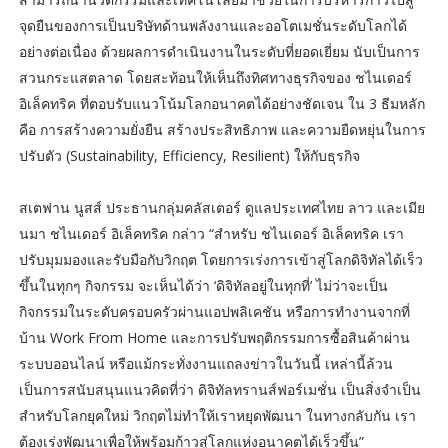
จุดยืนของการเป็นบริษัทด้านพลังงานและออโตเมชั่นระดับโลกได้
อย่างต่อเนื่อง ด้วยผลการดำเนินงานในระดับที่ยอดเยี่ยม นับเป็นการ
สวนกระแสตลาด โดยสะท้อนให้เห็นถึงทิศทางธุรกิจของ ชไนเดอร์
อิเล็คทริค ที่ตอบรับแนวโน้มโลกอนาคตได้อย่างชัดเจน ใน 3 ธีมหลัก
คือ การสร้างความยั่งยืน สร้างประสิทธิภาพ และความยืดหยุ่นในการ
ปรับตัว (Sustainability, Efficiency, Resilient) ให้กับธุรกิจ
สเตฟาน นูสส์ ประธานกลุ่มคลัสเตอร์ ดูแลประเทศไทย ลาว และเมีย
นมา ชไนเดอร์ อิเล็คทริค กล่าว “สำหรับ ชไนเดอร์ อิเล็คทริค เรา
ปรับมุมมองและรับมือกับวิกฤต โดยการเร่งการเข้าสู่โลกดิจิทัลได้เร็ว
ขึ้นในทุกๆ กิจกรรม จะเห็นได้ว่า ‘ดิจิทัลอยู่ในทุกที่’ ไม่ว่าจะเป็น
กิจกรรมในระดับครอบครัวผ่านแอปพลิเคชัน หรือการทำงานจากที่
บ้าน Work From Home และการปรับพฤติกรรมการซื้อสินค้าผ่าน
ระบบออนไลน์ หรือแม้กระทั่งงานแถลงข่าวในวันนี้ เหล่านี้ล้วน
เป็นการสนับสนุนแนวคิดที่ว่า ดิจิทัลทรานส์ฟอร์เมชั่น เป็นสิ่งจำเป็น
สำหรับโลกยุคใหม่ วิกฤตไม่ทำให้เราหยุดพัฒนา ในทางกลับกัน เรา
ต้องเร่งพัฒนาเพื่อให้พร้อมก้าวสู่โลกแห่งอนาคตได้เร็วขึ้น”