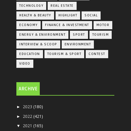
TECHNOLOGY
REAL ESTATE
HEALTH & BEAUTY
HIGHLIGHT
SOCIAL
ECONOMY
FINANCE & INVESTMENT
MOTOR
ENERGY & ENVIRONMENT
SPORT
TOURISM
INTERVIEW & SCOOP
ENVIRONMENT
EDUCATION
TOURISM & SPORT
CONTEST
VIDEO
ARCHIVE
2023
(180)
►
2022
(421)
►
2021
(165)
▼