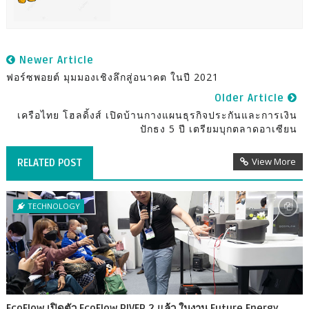
Newer Article
ฟอร์ซพอยต์ มุมมองเชิงลึกสู่อนาคต ในปี 2021
Older Article
เครือไทย โฮลดิ้งส์ เปิดบ้านกางแผนธุรกิจประกันและการเงิน
ปักธง 5 ปี เตรียมบุกตลาดอาเซียน
View More
RELATED POST
TECHNOLOGY
EcoFlow เปิดตัว EcoFlow RIVER 2 แล้ว ในงาน Future Energy