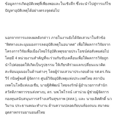
ข้อมูลการเกิดอุบัติเหตุที่เพียงพอและในเชิงลึก ซึ่งจะนำไปสู่การแก้ไข
ปัญหาอุบัติเหตุได้อย่างตรงจุดต่อไป
​นอกจากการแถลงผลดังกล่าว ภายในงานยังได้จัดเสวนาในหัวข้อ
“ทิศทางและมุมมองการลดอุบัติเหตุในอนาคต” เพื่อให้ผลการวิจัยจาก
โครงการวิจัยเพื่อเมืองไทยไร้อุบัติเหตุขยายประโยชน์ต่อสังคมต่อไป
โดยมี 4 หน่วยงานสำคัญที่จะร่วมกันขับเคลื่อนเพื่อให้ผลการวิจัยถูก
นำไปต่อยอดให้เกิดเป็นรูปธรรม ให้เกียรติร่วมแลกเปลี่ยนแนวคิด
สะท้อนมุมมองในด้านต่างๆ โดยผู้ร่วมเสวนาประกอบด้วย รศ.ดร.กัณ
วีร์ กนิษฐ์พงศ์ ผู้จัดการ ศูนย์วิจัยอุบัติเหตุแห่งประเทศไทย สถาบัน
เทคโนโลยีแห่งเอเชีย, นายฐิติพัฒน์ ไทยจงรักษ์ ผู้อำนวยการสำนัก
สวัสดิภาพการขนส่งทางบ, ดร. นพ.ไพโรจน์ เสาน่วม ผู้ช่วยผู้จัดการ
กองทุนสนับสนุนการสร้างเสริมสุขภาพ (สสส.), และ นายเลิศศักดิ์ นว
วิมาน ประธานคณะทำงาน ด้านความปลอดภัยบนท้องถนน สมาคม
อุตสาหกรรมยานยนต์ไทย