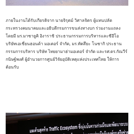
ภายในงานได้รับเกียรติจาก นายจิรุตม์ วิศาลจิตร ผู้แทนปลัด
กระทรวงคมนาคมและอธิบดีกรมการขนส่งทางบก ร่วมงานแถลง
โดยมี มร.มาซายูคิ อิงาราชิ ประธานกรรมการบริหารและซีอีโอ
บริษัทเอเชี่ยนฮอนด้า มอเตอร์ จำกัด, มร.ทัตสึยะ โนซากิ ประธาน
กรรมการบริหาร บริษัท ไทยยามาฮ่ามอเตอร์ จำกัด และรศ.ดร.กัณวีร์
กนิษฐ์พงศ์ ผู้อำนวยการศูนย์วิจัยอุบัติเหตุแห่งประเทศไทย ให้การ
ต้อนรับ