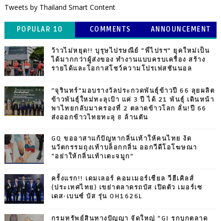
Tweets by Thailand Smart Content
POPULAR 10
COMMENTS
ANNOUNCEMENT
ว้าวไม่หยุด!! บุรุษไปรษณีย์ “พี่ไปรฯ” ยุคใหม่เป็น
ได้มากกว่าผู้ส่งของ ทำงานแบบครบเครื่อง สร้าง
รายได้และโอกาสโชว์ความโปรเฟสชันนอล
“จุรินทร์”มอบรางวัลประกวดพันธุ์ข้าวปี 66 ลุยผลิต
ข้าวพันธุ์ใหม่ทะลุเป้า แค่ 3 ปี ได้ 21 พันธุ์ เดินหน้า
พาไทยกลับมาครองที่ 2 ตลาดข้าวโลก ลั่น!ปี 66
ส่งออกข้าวไทยทะลุ 8 ล้านตัน
GQ ขออาสาแก้ปัญหากลิ่นเท้าให้คนไทย งัด
นวัตกรรมถุงเท้าบล็อกกลิ่น ออกวีดีโอโฆษณา
“อย่าให้กลิ่นเท้าเตะจมูก”
ครั้งแรก!! เดมเลอร์ คอมเมอร์เชียล วีฮีเคิลส์
(ประเทศไทย) เขย่าตลาดรถบัส เปิดตัว เมอร์เซ
เดส-เบนซ์ บัส รุ่น OH1626L
กรมทรัพย์สินทางปัญญา จัดใหญ่ “GI รุกบุกตลาด