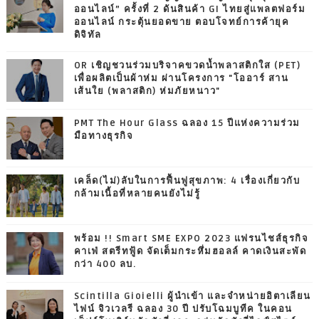
ออนไลน์” ครั้งที่ 2 ดันสินค้า GI ไทยสู่แพลตฟอร์ม
ออนไลน์ กระตุ้นยอดขาย ตอบโจทย์การค้ายุค
ดิจิทัล
OR เชิญชวนร่วมบริจาคขวดน้ำพลาสติกใส (PET)
เพื่อผลิตเป็นผ้าห่ม ผ่านโครงการ "โออาร์ สาน
เส้นใย (พลาสติก) ห่มภัยหนาว"
PMT The Hour Glass ฉลอง 15 ปีแห่งความร่วม
มือทางธุรกิจ
เคล็ด(ไม่)ลับในการฟื้นฟูสุขภาพ: 4 เรื่องเกี่ยวกับ
กล้ามเนื้อที่หลายคนยังไม่รู้
พร้อม !! Smart SME EXPO 2023 แฟรนไชส์ธุรกิจ
คาเฟ่ สตรีทฟู้ด จัดเต็มกระหึ่มฮอลล์ คาดเงินสะพัด
กว่า 400 ลบ.
Scintilla Gioielli ผู้นำเข้า และจำหน่ายอิตาเลียน
ไฟน์ จิวเวลรี ฉลอง 30 ปี ปรับโฉมบูทีค ในคอน