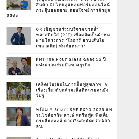
สินค้า GI ไทยสู่แพลตฟอร์มออนไลน์
กระตุ้นยอดขาย ตอบโจทย์การค้ายุค
ดิจิทัล
OR เชิญชวนร่วมบริจาคขวดน้ำ
พลาสติกใส (PET) เพื่อผลิตเป็นผ้าห่ม
ผ่านโครงการ "โออาร์ สานเส้นใย
(พลาสติก) ห่มภัยหนาว"
PMT The Hour Glass ฉลอง 15 ปี
แห่งความร่วมมือทางธุรกิจ
เคล็ด(ไม่)ลับในการฟื้นฟูสุขภาพ: 4
เรื่องเกี่ยวกับกล้ามเนื้อที่หลายคนยัง
ไม่รู้
พร้อม !! Smart SME EXPO 2023 แฟ
รนไชส์ธุรกิจ คาเฟ่ สตรีทฟู้ด จัดเต็ม
กระหึ่มฮอลล์ คาดเงินสะพัดกว่า 400
ลบ.