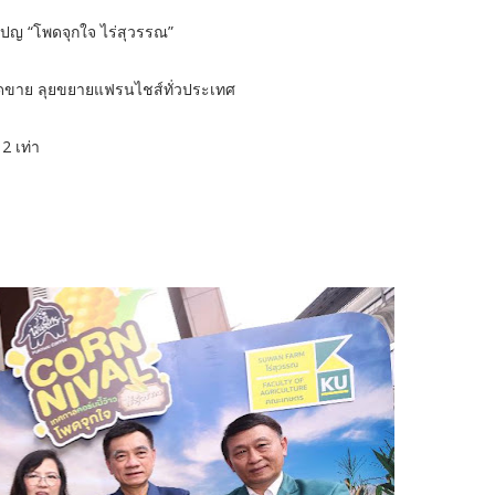
เปญ “โพดจุกใจ ไร่สุวรรณ”
ดขาย ลุยขยายแฟรนไชส์ทั่วประเทศ
2 เท่า