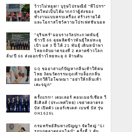
T
ว้าวไม่หยุด!! บุรุษไปรษณีย์ “พี่ไปรฯ”
ยุคใหม่เป็นได้มากกว่าผู้ส่งของ
ทำงานแบบครบเครื่อง สร้างรายได้
และโอกาสโชว์ความโปรเฟสชันนอล
“จุรินทร์”มอบรางวัลประกวดพันธุ์
ข้าวปี 66 ลุยผลิตข้าวพันธุ์ใหม่ทะลุ
เป้า แค่ 3 ปี ได้ 21 พันธุ์ เดินหน้าพา
ไทยกลับมาครองที่ 2 ตลาดข้าวโลก
ลั่น!ปี 66 ส่งออกข้าวไทยทะลุ 8 ล้านตัน
GQ ขออาสาแก้ปัญหากลิ่นเท้าให้คน
ไทย งัดนวัตกรรมถุงเท้าบล็อกกลิ่น
ออกวีดีโอโฆษณา “อย่าให้กลิ่นเท้า
เตะจมูก”
ครั้งแรก!! เดมเลอร์ คอมเมอร์เชียล วี
ฮีเคิลส์ (ประเทศไทย) เขย่าตลาดรถ
บัส เปิดตัว เมอร์เซเดส-เบนซ์ บัส รุ่น
OH1626L
กรมทรัพย์สินทางปัญญา จัดใหญ่ “GI
รุกบุกตลาดออนไลน์” ครั้งที่ 2 ดัน