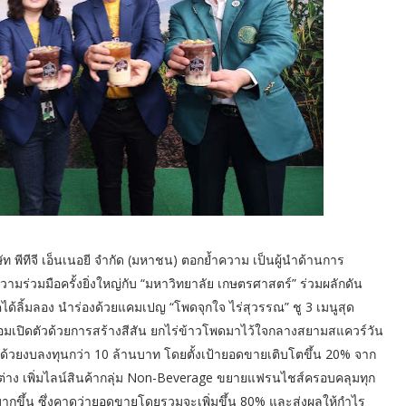
ท พีทีจี เอ็นเนอยี จำกัด (มหาชน) ตอกย้ำความ เป็นผู้นำด้านการ
มร่วมมือครั้งยิ่งใหญ่กับ “มหาวิทยาลัย เกษตรศาสตร์” ร่วมผลักดัน
ได้ลิ้มลอง นำร่องด้วยแคมเปญ “โพดจุกใจ ไร่สุวรรณ” ชู 3 เมนูสุด
มเปิดตัวด้วยการสร้างสีสัน ยกไร่ข้าวโพดมาไว้ใจกลางสยามสแควร์วัน
” ด้วยงบลงทุนกว่า 10 ล้านบาท โดยตั้งเป้ายอดขายเติบโตขึ้น 20% จาก
ตกต่าง เพิ่มไลน์สินค้ากลุ่ม Non-Beverage ขยายแฟรนไชส์ครอบคลุมทุก
้มากขึ้น ซึ่งคาดว่ายอดขายโดยรวมจะเพิ่มขึ้น 80% และส่งผลให้กำไร