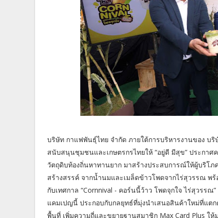
บริษัท กาแฟพันธุ์ไทย จำกัด ภายใต้การบริหารงานของ บริษั
สนับสนุนชุมชนและเกษตรกรไทยให้ “อยู่ดี มีสุข” ประกาศควา
วัตถุดิบท้องถิ่นหาทานยาก มาสร้างประสบการณ์ให้ผู้บริโภค
สร้างสรรค์ จากน้ำนมและเมล็ดข้าวโพดจากไร่สุวรรณ พร้อ
กับเทศกาล “Cornnival - คอร์นนี้ว้าว โพดจุกใจ ไร่สุวรรณ
แคมเปญนี้ ประกอบกับกลยุทธ์ที่มุ่งนำเสนอสินค้าใหม่ที่แ
พื้นที่ เพิ่มความถี่และขยายฐานสมาชิก Max Card Plus ให