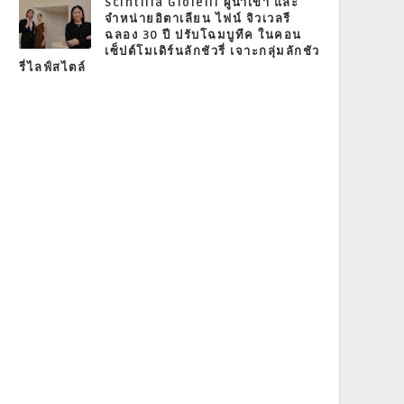
Scintilla Gioielli ผู้นำเข้า และ
จำหน่ายอิตาเลียน ไฟน์ จิวเวลรี
ฉลอง 30 ปี ปรับโฉมบูทีค ในคอน
เซ็ปต์โมเดิร์นลักชัวรี่ เจาะกลุ่มลักชัว
รี่ไลฟ์สไตล์