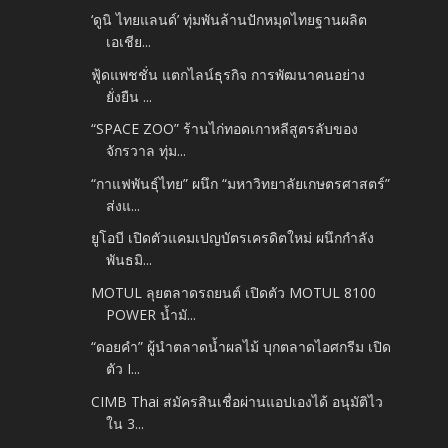
‘ดูนิ ไทยแลนด์’ ทุ่มพันล้านปักหมุดไทยฐานผลิต
เอเชีย...
ฟู้ดแพชชั่น แตกไลน์ธุรกิจ การพัฒนาคนอย่าง
ยั่งยืน ...
“SPACE ZOO” ร้านไก่ทอดเกาหลีสูตรลับของ
จักรวาล ทุ่ม...
“กาแฟพันธุ์ไทย” ผนึก “มหาวิทยาลัยเกษตรศาสตร์”
ส่งแ...
ยูโอบี เปิดตัวแคมเปญบัตรเครดิตใหม่ ผนึกกำลัง
พันธมิ...
MOTUL ลุยตลาดรถยนต์ เปิดตัว MOTUL 8100
POWER น้ำมั...
“ดอยคำ” ผู้นำตลาดน้ำผลไม้ บุกตลาดไอศกรีม เปิด
ตัว I...
CIMB Thai สมัครสินเชื่อผ่านแอปเองได้ อนุมัติไว
ใน 3...