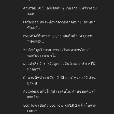
ครบรอบ 30 ปี เอเซียติคฯ ผู้นำธุรกิจมะพร้าวครบ
วงจร ...
เครือเฮอริเทจ เหนือทุกความคาดหมาย เดินหน้า
ขับเคลื่...
กรมทรัพย์สินทางปัญญายกทัพสินค้า GI บุกงาน
THAIFEX ...
พาณิชย์ชูนโยบาย “อาหารไทย อาหารโลก”
รองรับประชากรโ...
มาสด้า2 คว้ารางวัลสุดยอดสินค้าและบริการที่มี
นวตกรร...
ตำนานพิซซ่าจากอิตาลี “Starita” ทุ่มงบ 12 ล้าน
บาท ป...
Autodesk หนึ่งในผู้นำระดับโลกด้านซอฟต์แวร์
อัจฉริยะ...
EcoFlow เปิดตัว EcoFlow RIVER 2 แล้ว ในงาน
Future ...