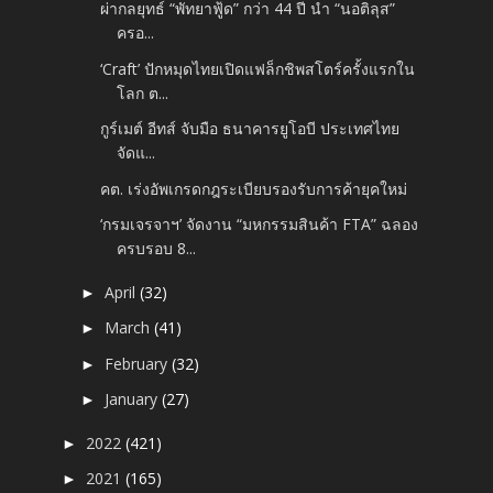
ผ่ากลยุทธ์ “พัทยาฟู้ด” กว่า 44 ปี นำ “นอติลุส”
ครอ...
‘Craft’ ปักหมุดไทยเปิดแฟล็กชิพสโตร์ครั้งแรกใน
โลก ต...
กูร์เมต์ อีทส์ จับมือ ธนาคารยูโอบี ประเทศไทย
จัดแ...
คต. เร่งอัพเกรดกฎระเบียบรองรับการค้ายุคใหม่
‘กรมเจรจาฯ’ จัดงาน “มหกรรมสินค้า FTA” ฉลอง
ครบรอบ 8...
April
(32)
►
March
(41)
►
February
(32)
►
January
(27)
►
2022
(421)
►
2021
(165)
►