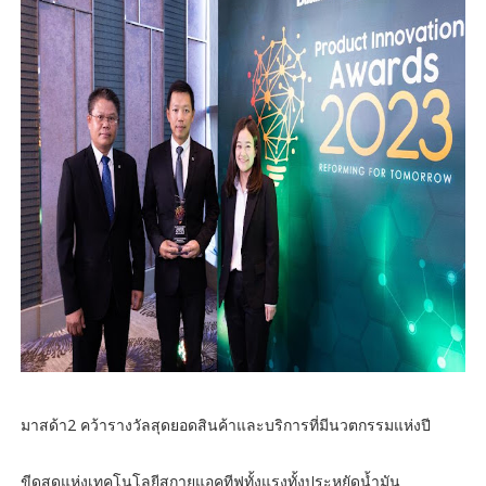
มาสด้า2 คว้ารางวัลสุดยอดสินค้าและบริการที่มีนวตกรรมแห่งปี
ขีดสุดแห่งเทคโนโลยีสกายแอคทีฟทั้งแรงทั้งประหยัดน้ำมัน