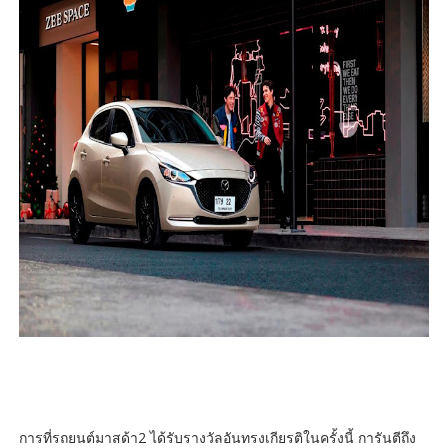
การที่รถยนต์มาสด้า2 ได้รับรางวัลอันทรงเกียรติในครั้งนี้ การันตีถึง