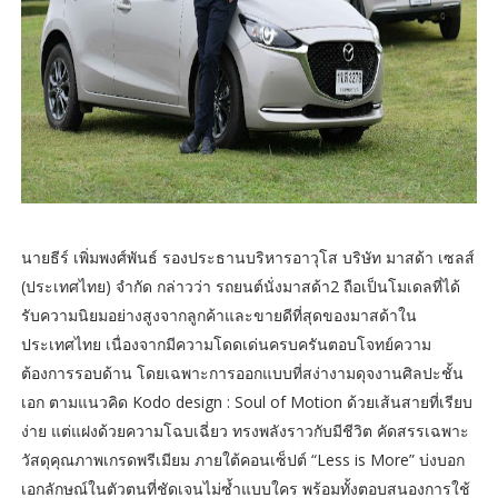
นายธีร์ เพิ่มพงศ์พันธ์ รองประธานบริหารอาวุโส บริษัท มาสด้า เซลส์
(ประเทศไทย) จำกัด กล่าวว่า รถยนต์นั่งมาสด้า2 ถือเป็นโมเดลที่ได้
รับความนิยมอย่างสูงจากลูกค้าและขายดีที่สุดของมาสด้าใน
ประเทศไทย เนื่องจากมีความโดดเด่นครบครันตอบโจทย์ความ
ต้องการรอบด้าน โดยเฉพาะการออกแบบที่สง่างามดุจงานศิลปะชั้น
เอก ตามแนวคิด Kodo design : Soul of Motion ด้วยเส้นสายที่เรียบ
ง่าย แต่แฝงด้วยความโฉบเฉี่ยว ทรงพลังราวกับมีชีวิต คัดสรรเฉพาะ
วัสดุคุณภาพเกรดพรีเมียม ภายใต้คอนเซ็ปต์ “Less is More” บ่งบอก
เอกลักษณ์ในตัวตนที่ชัดเจนไม่ซ้ำแบบใคร พร้อมทั้งตอบสนองการใช้