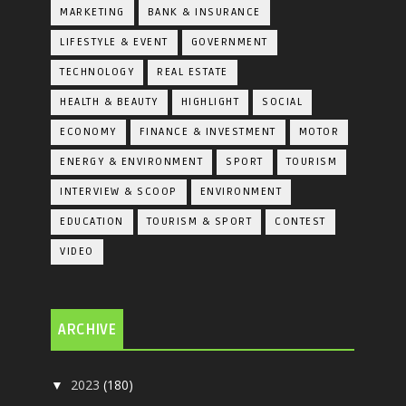
MARKETING
BANK & INSURANCE
LIFESTYLE & EVENT
GOVERNMENT
TECHNOLOGY
REAL ESTATE
HEALTH & BEAUTY
HIGHLIGHT
SOCIAL
ECONOMY
FINANCE & INVESTMENT
MOTOR
ENERGY & ENVIRONMENT
SPORT
TOURISM
INTERVIEW & SCOOP
ENVIRONMENT
EDUCATION
TOURISM & SPORT
CONTEST
VIDEO
ARCHIVE
2023
(180)
▼