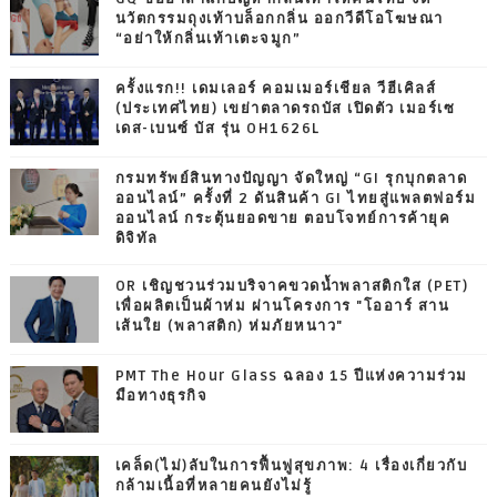
นวัตกรรมถุงเท้าบล็อกกลิ่น ออกวีดีโอโฆษณา
“อย่าให้กลิ่นเท้าเตะจมูก”
ครั้งแรก!! เดมเลอร์ คอมเมอร์เชียล วีฮีเคิลส์
(ประเทศไทย) เขย่าตลาดรถบัส เปิดตัว เมอร์เซ
เดส-เบนซ์ บัส รุ่น OH1626L
กรมทรัพย์สินทางปัญญา จัดใหญ่ “GI รุกบุกตลาด
ออนไลน์” ครั้งที่ 2 ดันสินค้า GI ไทยสู่แพลตฟอร์ม
ออนไลน์ กระตุ้นยอดขาย ตอบโจทย์การค้ายุค
ดิจิทัล
OR เชิญชวนร่วมบริจาคขวดน้ำพลาสติกใส (PET)
เพื่อผลิตเป็นผ้าห่ม ผ่านโครงการ "โออาร์ สาน
เส้นใย (พลาสติก) ห่มภัยหนาว"
PMT The Hour Glass ฉลอง 15 ปีแห่งความร่วม
มือทางธุรกิจ
เคล็ด(ไม่)ลับในการฟื้นฟูสุขภาพ: 4 เรื่องเกี่ยวกับ
กล้ามเนื้อที่หลายคนยังไม่รู้