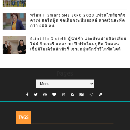
พร้อม !! Smart SME EXPO 2023 แฟรนไชส์ธุรกิจ
คาเฟ่ สตรีทฟู้ด จัดเต็มกระหึ่มฮอลล์ คาดเงินสะพัด
กว่า 400 ลบ.
Scintilla Gioielli ผู้นำเข้า และจำหน่ายอิตาเลียน
ไฟน์ จิวเวลรี ฉลอง 30 ปี ปรับโฉมบูทีค ในคอน
เซ็ปต์โมเดิร์นลักชัวรี่ เจาะกลุ่มลักชัวรี่ไลฟ์สไตล์
Pages
TAGS