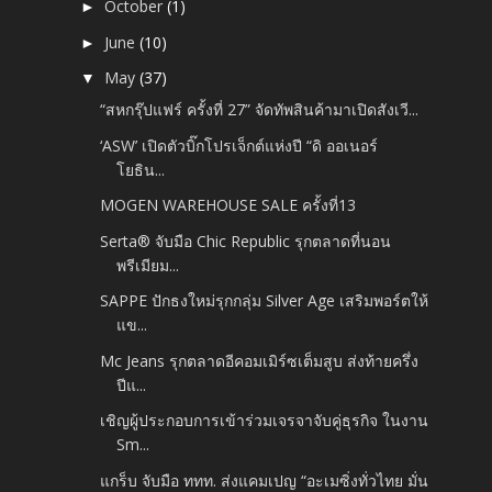
October
(1)
►
June
(10)
►
May
(37)
▼
“สหกรุ๊ปแฟร์ ครั้งที่ 27” จัดทัพสินค้ามาเปิดสังเวี...
‘ASW’ เปิดตัวบิ๊กโปรเจ็กต์แห่งปี “ดิ ออเนอร์
โยธิน...
MOGEN WAREHOUSE SALE ครั้งที่13
Serta® จับมือ Chic Republic รุกตลาดที่นอน
พรีเมียม...
SAPPE ปักธงใหม่รุกกลุ่ม Silver Age เสริมพอร์ตให้
แข...
Mc Jeans รุกตลาดอีคอมเมิร์ซเต็มสูบ ส่งท้ายครึ่ง
ปีแ...
เชิญผู้ประกอบการเข้าร่วมเจรจาจับคู่ธุรกิจ ในงาน
Sm...
แกร็บ จับมือ ททท. ส่งแคมเปญ “อะเมซิ่งทั่วไทย มั่น