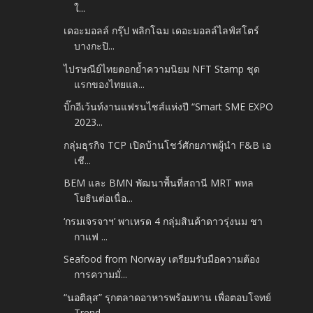
ใ...
เดอะมอลล์ กรุ๊ป พลิกโฉม เดอะมอลล์ไลฟ์สโตร์
บางกะปิ...
ไปรษณีย์ไทยตอกย้ำความนิยม NFT Stamp ชุด
แรกของไทยแล...
บิ๊กอีเว้นท์งานแฟรนไชส์แห่งปี “Smart SME EXPO
2023...
กลุ่มธุรกิจ TCP เปิดบ้านโชว์ศักยภาพผู้นำ F&B เอ
เชี...
BEM และ BMN พัฒนาพื้นที่สถานี MRT พหล
โยธินต่อเนื่อ...
‘กรมเจรจาฯ’ พาเหรด 4 กลุ่มสินค้าดาวรุ่งนม ชา
กาแฟ ...
Seafood from Norway เตรียมรับมือความต้อง
การความมั่...
“นอติลุส” รุกตลาดอาหารพร้อมทาน เพื่อตอบโจทย์
Trend...