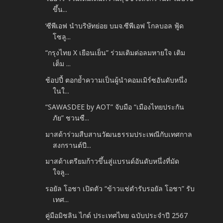
ขึ้น...
‘ซีพีเอฟ นำบริษัทย่อย บมจ.ซีพีเอฟ โกลบอล ฟู้ด
โซลู...
“กรุงไทย X เยือนเย็น” ร่วมเติมต่อลมหายใจ เติม
เต็ม ...
ช้อปปี้ ตอกย้ำความเป็นผู้นำคอมเมิร์ซอันดับหนึ่ง
ในใ...
“SAWASDEE by AOT” จับมือ “เมืองไทยประกัน
ภัย” ชวนซื...
มาสด้าร่วมสืบสานวัฒนธรรมประเพณีกับเทศกาล
สงกรานต์ปี...
มาสด้าเตรียมก้าวขึ้นสู่แบรนด์อันดับหนึ่งที่มัด
ใจลู...
รอยัล โอชา เปิดตัว “ข้าวแช่ตำรับรอยัล โอชา” รับ
เทศ...
คู่มือมิชลิน ไกด์ ประเทศไทย ฉบับประจำปี 2567