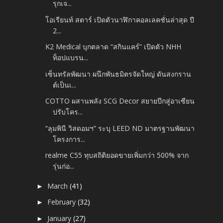
รุกเจ...
โอเรียนท์ สตาร์ เปิดตัวนาฬิกาคอลเลคชั่นล่าสุด ปี
2...
K2 Medical บุกตลาด “สกินแคร์” เปิดตัว NHH
ท็อปแบรน...
เซ็นทรัลพัฒนา ผนึกพันธมิตรจัดใหญ่ ดันสงกราน
ต์เป็นเ...
COTTO ผสานพลัง SCG Decor สยายปีกสู่อาเซียน
ปรับโคร...
“ลุมพินี วิสดอมฯ” ระบุ LEED ND มาตรฐานพัฒนา
โครงการ...
realme C55 ทุบสถิติยอดขายเพิ่มกว่า 500% จาก
รุ่นก่อ...
March
(41)
►
February
(32)
►
January
(27)
►