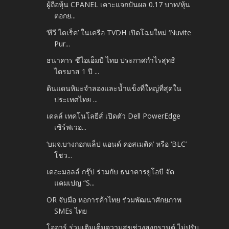
ผู้ถือหุ้น CPANEL เคาะแจกปันผล 0.17 บาท/หุ้น
ตอกย...
‘ทีวี ไดเร็ค’ ในเครือ TVDH เปิดโฉมใหม่ ‘Nuvite
Pur...
ธนาคาร ซีไอเอ็มบี ไทย ประกาศกำไรสุทธิ
ไตรมาส 1 ปี ...
ดินแดนหิมะจำลองและน้ำแข็งที่ใหญ่ที่สุดใน
ประเทศไทย ...
เดลล์ เทคโนโลยีส์ เปิดตัว Dell PowerEdge
เซิร์ฟเวอ...
‘บมจ.บางกอกแล็ป แอนด์ คอสเมติค’ หรือ ‘BLC’
โชว...
เดอะมอลล์ กรุ๊ป ร่วมกับ ธนาคารยูโอบี จัด
แคมเปญ “S...
OR จับมือ หอการค้าไทย ร่วมพัฒนาศักยภาพ
SMEs ไทย
โออาร์ ร่วมเติมเต็มความสุขช่วงสงกรานต์ ไม่ปรับ