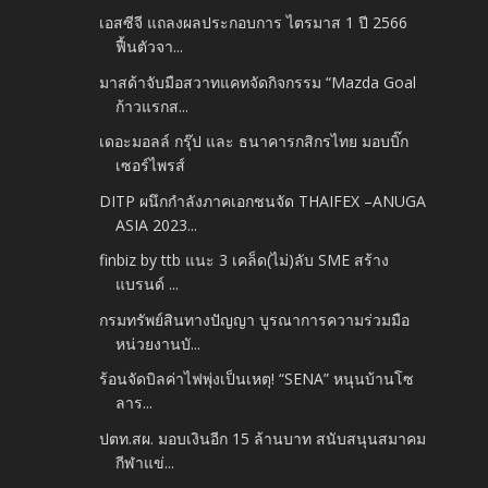
เอสซีจี แถลงผลประกอบการ ไตรมาส 1 ปี 2566
ฟื้นตัวจา...
มาสด้าจับมือสวาทแคทจัดกิจกรรม “Mazda Goal
ก้าวแรกส...
เดอะมอลล์ กรุ๊ป และ ธนาคารกสิกรไทย มอบบิ๊ก
เซอร์ไพรส์
DITP ผนึกกำลังภาคเอกชนจัด THAIFEX –ANUGA
ASIA 2023...
finbiz by ttb แนะ 3 เคล็ด(ไม่)ลับ SME สร้าง
แบรนด์ ...
กรมทรัพย์สินทางปัญญา บูรณาการความร่วมมือ
หน่วยงานบั...
ร้อนจัดบิลค่าไฟพุ่งเป็นเหตุ! “SENA” หนุนบ้านโซ
ลาร...
ปตท.สผ. มอบเงินอีก 15 ล้านบาท สนับสนุนสมาคม
กีฬาแข่...