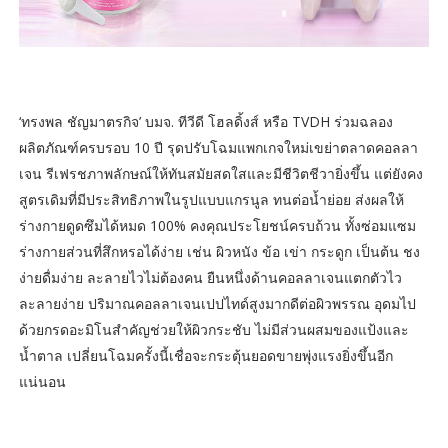
‘ทรงพล ชัญมาตรกิจ’ บมจ. ทีวีดี โฮลดิ้งส์ หรือ TVDH ร่วมฉลอง
ผลิตภัณฑ์ครบรอบ 10 ปี รุดปรับโฉมแพกเกจใหม่เขย่าตลาดคอลลา
เจน รีเฟรชภาพลักษณ์ให้ทันสมัยสดใสและมีชีวิตชีวายิ่งขึ้น แต่ยังคง
สูตรเดิมที่มีประสิทธิภาพในรูปแบบแกรนูล ทนต่อน้ำย่อย ส่งผลให้
ร่างกายดูดซึมได้หมด 100% คงคุณประโยชน์ครบถ้วน ทั้งซ่อมแซม
ร่างกายส่วนที่สึกหรอได้ง่าย เช่น ผิวหนัง ข้อ เข่า กระดูก เป็นต้น ชง
ง่ายดื่มง่าย ละลายไวไม่ต้องคน ยืนหนึ่งด้านคอลลาเจนแตกตัวไว
ละลายง่าย ปริมาณคอลลาเจนเปปไทด์สูงมากดีต่อผิวพรรณ อุดมไป
ด้วยกรดอะมิโนสำคัญช่วยให้ผิวกระชับ ไม่มีส่วนผสมของแป้งและ
น้ำตาล เปลี่ยนโฉมครั้งนี้เชื่อจะกระตุ้นยอดขายพุ่งแรงยิ่งขึ้นอีก
แน่นอน