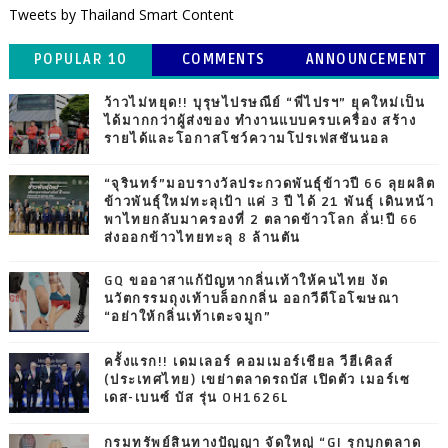
Tweets by Thailand Smart Content
POPULAR 10
COMMENTS
ANNOUNCEMENT
ว้าวไม่หยุด!! บุรุษไปรษณีย์ “พี่ไปรฯ” ยุคใหม่เป็น
ได้มากกว่าผู้ส่งของ ทำงานแบบครบเครื่อง สร้าง
รายได้และโอกาสโชว์ความโปรเฟสชันนอล
“จุรินทร์”มอบรางวัลประกวดพันธุ์ข้าวปี 66 ลุยผลิต
ข้าวพันธุ์ใหม่ทะลุเป้า แค่ 3 ปี ได้ 21 พันธุ์ เดินหน้า
พาไทยกลับมาครองที่ 2 ตลาดข้าวโลก ลั่น!ปี 66
ส่งออกข้าวไทยทะลุ 8 ล้านตัน
GQ ขออาสาแก้ปัญหากลิ่นเท้าให้คนไทย งัด
นวัตกรรมถุงเท้าบล็อกกลิ่น ออกวีดีโอโฆษณา
“อย่าให้กลิ่นเท้าเตะจมูก”
ครั้งแรก!! เดมเลอร์ คอมเมอร์เชียล วีฮีเคิลส์
(ประเทศไทย) เขย่าตลาดรถบัส เปิดตัว เมอร์เซ
เดส-เบนซ์ บัส รุ่น OH1626L
กรมทรัพย์สินทางปัญญา จัดใหญ่ “GI รุกบุกตลาด