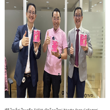
‘ทีวี ไดเร็ค’ ในเครือ TVDH เปิดโฉมใหม่ ‘Nuvite Pure Collagen’