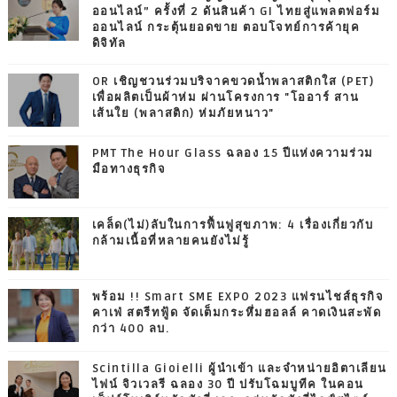
ออนไลน์” ครั้งที่ 2 ดันสินค้า GI ไทยสู่แพลตฟอร์ม
ออนไลน์ กระตุ้นยอดขาย ตอบโจทย์การค้ายุค
ดิจิทัล
OR เชิญชวนร่วมบริจาคขวดน้ำพลาสติกใส (PET)
เพื่อผลิตเป็นผ้าห่ม ผ่านโครงการ "โออาร์ สาน
เส้นใย (พลาสติก) ห่มภัยหนาว"
PMT The Hour Glass ฉลอง 15 ปีแห่งความร่วม
มือทางธุรกิจ
เคล็ด(ไม่)ลับในการฟื้นฟูสุขภาพ: 4 เรื่องเกี่ยวกับ
กล้ามเนื้อที่หลายคนยังไม่รู้
พร้อม !! Smart SME EXPO 2023 แฟรนไชส์ธุรกิจ
คาเฟ่ สตรีทฟู้ด จัดเต็มกระหึ่มฮอลล์ คาดเงินสะพัด
กว่า 400 ลบ.
Scintilla Gioielli ผู้นำเข้า และจำหน่ายอิตาเลียน
ไฟน์ จิวเวลรี ฉลอง 30 ปี ปรับโฉมบูทีค ในคอน