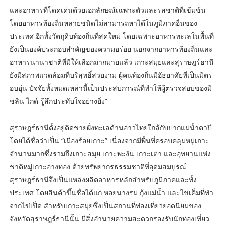
และอาหารที่โดดเด่นด้วยเอกลักษณ์เฉพาะตัวและรสชาติที่เข้มข้น
โดยอาหารท้องถิ่นหลายชนิดไม่สามารถหาได้ในภูมิภาคอื่นของ
ประเทศ อีกทั้งวัตถุดิบท้องถิ่นที่สดใหม่ โดยเฉพาะอาหารทะเลในพื้นที่
ยังเป็นองค์ประกอบสำคัญของความอร่อย นอกจากอาหารท้องถิ่นและ
อาหารนานาชาติที่มีให้เลือกมากมายแล้ว เกาะสมุยและสุราษฎร์ธานี
ยังมีสภาพแวดล้อมที่บริสุทธิ์สวยงาม ผู้คนท้องถิ่นมีอัธยาศัยที่เป็นมิตร
อบอุ่น ปัจจัยทั้งหมดเหล่านี้เป็นประสบการณ์ที่ทำให้ผู้ตรวจสอบของมิ
ชลิน ไกด์ รู้สึกประทับใจอย่างยิ่ง”
สุราษฎร์ธานีตั้งอยู่ติดชายฝั่งทะเลด้านอ่าวไทยใกล้กับปากแม่น้ำตาปี
โดยได้ชื่อว่าเป็น “เมืองร้อยเกาะ” เนื่องจากมีพื้นที่ครอบคลุมหมู่เกาะ
จำนวนมากซึ่งรวมถึงเกาะสมุย เกาะพะงัน เกาะเต่า และอุทยานแห่ง
ชาติหมู่เกาะอ่างทอง ด้วยทรัพยากรธรรมชาติที่อุดมสมบูรณ์
สุราษฎร์ธานีจึงเป็นแหล่งผลิตอาหารหลักสำหรับภูมิภาคและทั้ง
ประเทศ โดยสินค้าขึ้นชื่อได้แก่ หอยนางรม กุ้งแม่น้ำ และไข่เค็มที่ทำ
จากไข่เป็ด สำหรับเกาะสมุยซึ่งเป็นสถานที่ท่องเที่ยวยอดนิยมของ
จังหวัดสุราษฎร์ธานีนั้น มีสิ่งอำนวยความสะดวกรองรับนักท่องเที่ยว