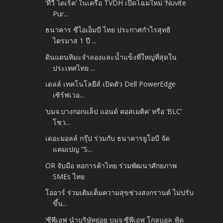
‘ทีวี ไดเร็ค’ ในเครือ TVDH เปิดโฉมใหม่ ‘Nuvite
Pur...
ธนาคาร ซีไอเอ็มบี ไทย ประกาศกำไรสุทธิ
ไตรมาส 1 ปี ...
ดินแดนหิมะจำลองและน้ำแข็งที่ใหญ่ที่สุดใน
ประเทศไทย ...
เดลล์ เทคโนโลยีส์ เปิดตัว Dell PowerEdge
เซิร์ฟเวอ...
‘บมจ.บางกอกแล็ป แอนด์ คอสเมติค’ หรือ ‘BLC’
โชว...
เดอะมอลล์ กรุ๊ป ร่วมกับ ธนาคารยูโอบี จัด
แคมเปญ “S...
OR จับมือ หอการค้าไทย ร่วมพัฒนาศักยภาพ
SMEs ไทย
โออาร์ ร่วมเติมเต็มความสุขช่วงสงกรานต์ ไม่ปรับ
ขึ้น...
‘ซีพีเอฟ นำบริษัทย่อย บมจ.ซีพีเอฟ โกลบอล ฟู้ด