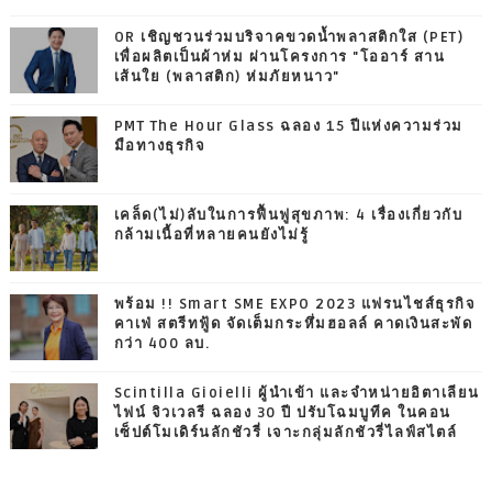
OR เชิญชวนร่วมบริจาคขวดน้ำพลาสติกใส (PET)
เพื่อผลิตเป็นผ้าห่ม ผ่านโครงการ "โออาร์ สาน
เส้นใย (พลาสติก) ห่มภัยหนาว"
PMT The Hour Glass ฉลอง 15 ปีแห่งความร่วม
มือทางธุรกิจ
เคล็ด(ไม่)ลับในการฟื้นฟูสุขภาพ: 4 เรื่องเกี่ยวกับ
กล้ามเนื้อที่หลายคนยังไม่รู้
พร้อม !! Smart SME EXPO 2023 แฟรนไชส์ธุรกิจ
คาเฟ่ สตรีทฟู้ด จัดเต็มกระหึ่มฮอลล์ คาดเงินสะพัด
กว่า 400 ลบ.
Scintilla Gioielli ผู้นำเข้า และจำหน่ายอิตาเลียน
ไฟน์ จิวเวลรี ฉลอง 30 ปี ปรับโฉมบูทีค ในคอน
เซ็ปต์โมเดิร์นลักชัวรี่ เจาะกลุ่มลักชัวรี่ไลฟ์สไตล์