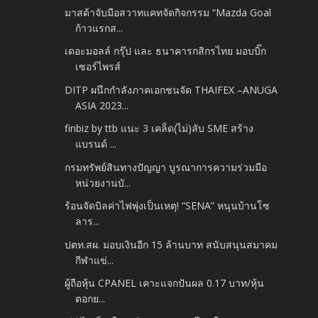
มาสด้าจับมือสวาทแคทจัดกิจกรรม “Mazda Goal
ก้าวแรกส...
เดอะมอลล์ กรุ๊ป และ ธนาคารกสิกรไทย มอบบิ๊ก
เซอร์ไพรส์
DITP ผนึกกำลังภาคเอกชนจัด THAIFEX –ANUGA
ASIA 2023...
finbiz by ttb แนะ 3 เคล็ด(ไม่)ลับ SME สร้าง
แบรนด์ ...
กรมทรัพย์สินทางปัญญา บูรณาการความร่วมมือ
หน่วยงานบั...
ร้อนจัดบิลค่าไฟพุ่งเป็นเหตุ! “SENA” หนุนบ้านโซ
ลาร...
ปตท.สผ. มอบเงินอีก 15 ล้านบาท สนับสนุนสมาคม
กีฬาแข่...
ผู้ถือหุ้น CPANEL เคาะแจกปันผล 0.17 บาท/หุ้น
ตอกย...