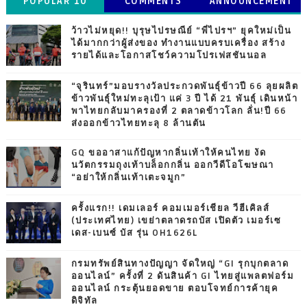
POPULAR 10
COMMENTS
ANNOUNCEMENT
ว้าวไม่หยุด!! บุรุษไปรษณีย์ “พี่ไปรฯ” ยุคใหม่เป็น
ได้มากกว่าผู้ส่งของ ทำงานแบบครบเครื่อง สร้าง
รายได้และโอกาสโชว์ความโปรเฟสชันนอล
“จุรินทร์”มอบรางวัลประกวดพันธุ์ข้าวปี 66 ลุยผลิต
ข้าวพันธุ์ใหม่ทะลุเป้า แค่ 3 ปี ได้ 21 พันธุ์ เดินหน้า
พาไทยกลับมาครองที่ 2 ตลาดข้าวโลก ลั่น!ปี 66
ส่งออกข้าวไทยทะลุ 8 ล้านตัน
GQ ขออาสาแก้ปัญหากลิ่นเท้าให้คนไทย งัด
นวัตกรรมถุงเท้าบล็อกกลิ่น ออกวีดีโอโฆษณา
“อย่าให้กลิ่นเท้าเตะจมูก”
ครั้งแรก!! เดมเลอร์ คอมเมอร์เชียล วีฮีเคิลส์
(ประเทศไทย) เขย่าตลาดรถบัส เปิดตัว เมอร์เซ
เดส-เบนซ์ บัส รุ่น OH1626L
กรมทรัพย์สินทางปัญญา จัดใหญ่ “GI รุกบุกตลาด
ออนไลน์” ครั้งที่ 2 ดันสินค้า GI ไทยสู่แพลตฟอร์ม
ออนไลน์ กระตุ้นยอดขาย ตอบโจทย์การค้ายุค
ดิจิทัล