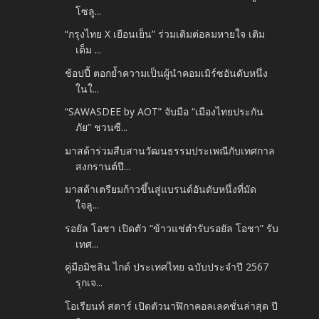
โซลู...
“กรุงไทย X เยือนเย็น” ร่วมเติมต่อลมหายใจ เติม
เต็ม ...
ช้อปปี้ ตอกย้ำความเป็นผู้นำคอมเมิร์ซอันดับหนึ่ง
ในใ...
“SAWASDEE by AOT” จับมือ “เมืองไทยประกัน
ภัย” ชวนซื...
มาสด้าร่วมสืบสานวัฒนธรรมประเพณีกับเทศกาล
สงกรานต์ปี...
มาสด้าเตรียมก้าวขึ้นสู่แบรนด์อันดับหนึ่งที่มัด
ใจลู...
รอยัล โอชา เปิดตัว “ข้าวแช่ตำรับรอยัล โอชา” รับ
เทศ...
คู่มือมิชลิน ไกด์ ประเทศไทย ฉบับประจำปี 2567
รุกเจ...
โอเรียนท์ สตาร์ เปิดตัวนาฬิกาคอลเลคชั่นล่าสุด ปี