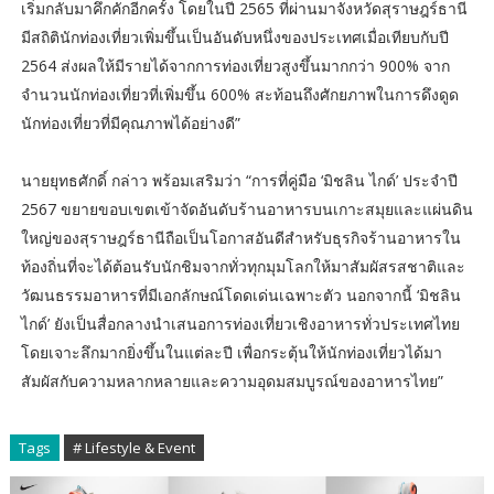
เริ่มกลับมาคึกคักอีกครั้ง โดยในปี 2565 ที่ผ่านมาจังหวัดสุราษฎร์ธานี
มีสถิตินักท่องเที่ยวเพิ่มขึ้นเป็นอันดับหนึ่งของประเทศเมื่อเทียบกับปี
2564 ส่งผลให้มีรายได้จากการท่องเที่ยวสูงขึ้นมากกว่า 900% จาก
จำนวนนักท่องเที่ยวที่เพิ่มขึ้น 600% สะท้อนถึงศักยภาพในการดึงดูด
นักท่องเที่ยวที่มีคุณภาพได้อย่างดี”
นายยุทธศักดิ์ กล่าว พร้อมเสริมว่า “การที่คู่มือ ‘มิชลิน ไกด์’ ประจำปี
2567 ขยายขอบเขตเข้าจัดอันดับร้านอาหารบนเกาะสมุยและแผ่นดิน
ใหญ่ของสุราษฎร์ธานีถือเป็นโอกาสอันดีสำหรับธุรกิจร้านอาหารใน
ท้องถิ่นที่จะได้ต้อนรับนักชิมจากทั่วทุกมุมโลกให้มาสัมผัสรสชาติและ
วัฒนธรรมอาหารที่มีเอกลักษณ์โดดเด่นเฉพาะตัว นอกจากนี้ ‘มิชลิน
ไกด์’ ยังเป็นสื่อกลางนำเสนอการท่องเที่ยวเชิงอาหารทั่วประเทศไทย
โดยเจาะลึกมากยิ่งขึ้นในแต่ละปี เพื่อกระตุ้นให้นักท่องเที่ยวได้มา
สัมผัสกับความหลากหลายและความอุดมสมบูรณ์ของอาหารไทย”
Tags
# Lifestyle & Event