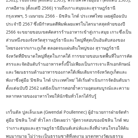
ภาคอีสาน (ตั้งแต่ปี 2566) รวมถึงเกาะสมุยและสุราษฎร์ธานี
กรุงเทพฯ, 5 เมษายน 2566 - มิชลิน ไกด์ ประเทศไทย เผยคู่มือฉบับ
ประจำปี 2567 ซึ่งมีกำหนดตีพิมพ์เผยแพร่ในไตรมาสสุดท้ายของปี
2566 จะขยายขอบเขตคัดสรรร้านอาหารเข้าสู่เกาะสมุย เกาะซึ่งเป็น
ส่วนหนึ่งของจังหวัดสุราษฎร์ธานีและใหญ่ที่สุดเป็นอันดับสองของ
ไทยรองจากเกาะภูเก็ต ตลอดจนแผ่นดินใหญ่ของ สุราษฎร์ธานี
จังหวัดที่มีขนาดใหญ่ที่สุดในภาคใต้ การขยายขอบเขตพื้นที่ในการคัด
สรรและจัดอันดับร้านอาหารครั้งนี้ไม่เพียงเป็นการเจาะลึกเอกลักษณ์
และวัฒนธรรมด้านอาหารของภาคใต้เพิ่มเติมจากจังหวัดภูเก็ตและ
พังงาซึ่งคู่มือ ‘มิชลิน ไกด์ ประเทศไทย’ ได้เริ่มดำเนินการจัดอันดับมา
ตั้งแต่ฉบับปี 2562 แต่ยังเป็นการตอกย้ำความอุดมสมบูรณ์และความ
หลากหลายของอาหารไทยให้นักชิมทั่วโลกได้รับรู้
เกว็นดัล ปูลเล็นเนค (Gwendal Poullennec) ผู้อำนวยการฝ่ายจัดทำ
คู่มือ ‘มิชลิน ไกด์’ ทั่วโลก เปิดเผยว่า “ผู้ตรวจสอบของมิชลิน ไกด์ พบ
ว่าเกาะสมุยและสุราษฎร์ธานีมีมนต์เสน่ห์และสิ่งที่น่าสนใจรอให้ค้น
พบมากมาย ไม่ว่าจะเป็นธรรมชาติที่งดงาม มรดกทางวัฒนธรรม