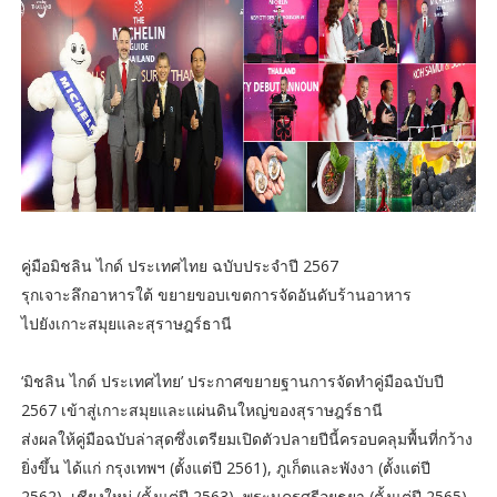
คู่มือมิชลิน ไกด์ ประเทศไทย ฉบับประจำปี 2567
รุกเจาะลึกอาหารใต้ ขยายขอบเขตการจัดอันดับร้านอาหาร
ไปยังเกาะสมุยและสุราษฎร์ธานี
‘มิชลิน ไกด์ ประเทศไทย’ ประกาศขยายฐานการจัดทำคู่มือฉบับปี
2567 เข้าสู่เกาะสมุยและแผ่นดินใหญ่ของสุราษฎร์ธานี
ส่งผลให้คู่มือฉบับล่าสุดซึ่งเตรียมเปิดตัวปลายปีนี้ครอบคลุมพื้นที่กว้าง
ยิ่งขึ้น ได้แก่ กรุงเทพฯ (ตั้งแต่ปี 2561), ภูเก็ตและพังงา (ตั้งแต่ปี
2562), เชียงใหม่ (ตั้งแต่ปี 2563), พระนครศรีอยุธยา (ตั้งแต่ปี 2565),