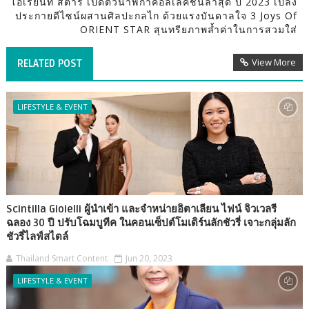
โอเรียนท์ สตาร์ เปิดตัวนาฬิกาคอลเลคชั่นล่าสุด ปี 2023 เปล่ง
ประกายดีไซน์ผสานศิลปะกลไก ด้วยแรงบันดาลใจ 3 Joys Of
ORIENT STAR สุนทรียภาพล้ำค่าในการสวมใส่
View More
RELATED POST
LIFESTYLE & EVENT
Scintilla Gioielli ผู้นำเข้า และจำหน่ายอิตาเลียน ไฟน์ จิวเวลรี
ฉลอง 30 ปี ปรับโฉมบูทีค ในคอนเซ็ปต์โมเดิร์นลักชัวรี่ เจาะกลุ่มลัก
ชัวรี่ไลฟ์สไตล์
Thailand Smart Content
Jun 20, 2023
LIFESTYLE & EVENT