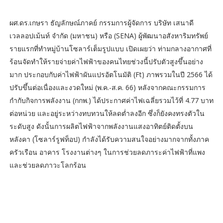
ผศ.ดร.เกษรา ธัญลักษณ์ภาคย์ กรรมการผู้จัดการ บริษัท เสนาดี
เวลลอปเม้นท์ จำกัด (มหาชน) หรือ (SENA) ผู้พัฒนาอสังหาริมทรัพย์
รายแรกที่ทำหมู่บ้านโซลาร์เต็มรูปแบบ เปิดเผยว่า ท่ามกลางอากาศที่
ร้อนจัดทำให้รายจ่ายค่าไฟฟ้าของคนไทยช่วงนี้ปรับตัวสูงขึ้นอย่าง
มาก ประกอบกับค่าไฟฟ้าผันแปรอัตโนมัติ (Ft) ภาพรวมในปี 2566 ได้
ปรับขึ้นต่อเนื่องและงวดใหม่ (พ.ค.-ส.ค. 66) หลังจากคณะกรรมการ
กำกับกิจการพลังงาน (กกพ.) ได้ประกาศค่าไฟเฉลี่ยรวมไว้ที่ 4.77 บาท
ต่อหน่วย และอยู่ระหว่างทบทวนให้ลดต่ำลงอีก ซึ่งก็ยังคงทรงตัวใน
ระดับสูง ดังนั้นการผลิตไฟฟ้าจากพลังงานแสงอาทิตย์ติดตั้งบน
หลังคา (โซลาร์รูฟท็อป) กำลังได้รับความสนใจอย่างมากจากทั้งภาค
ครัวเรือน อาคาร โรงงานต่างๆ ในการช่วยลดภาระค่าไฟฟ้าที่แพง
และช่วยลดภาวะโลกร้อน