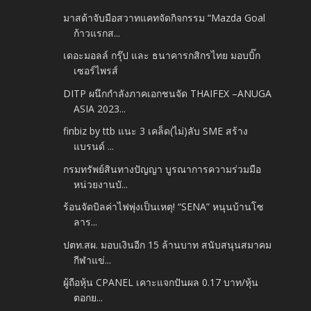
มาสด้าจับมือสวาทแคทจัดกิจกรรม “Mazda Goal
ก้าวแรกส...
เดอะมอลล์ กรุ๊ป และ ธนาคารกสิกรไทย มอบบิ๊ก
เซอร์ไพรส์
DITP ผนึกกำลังภาคเอกชนจัด THAIFEX –ANUGA
ASIA 2023...
finbiz by ttb แนะ 3 เคล็ด(ไม่)ลับ SME สร้าง
แบรนด์ ...
กรมทรัพย์สินทางปัญญา บูรณาการความร่วมมือ
หน่วยงานบั...
ร้อนจัดบิลค่าไฟพุ่งเป็นเหตุ! “SENA” หนุนบ้านโซ
ลาร...
ปตท.สผ. มอบเงินอีก 15 ล้านบาท สนับสนุนสมาคม
กีฬาแข่...
ผู้ถือหุ้น CPANEL เคาะแจกปันผล 0.17 บาท/หุ้น
ตอกย...