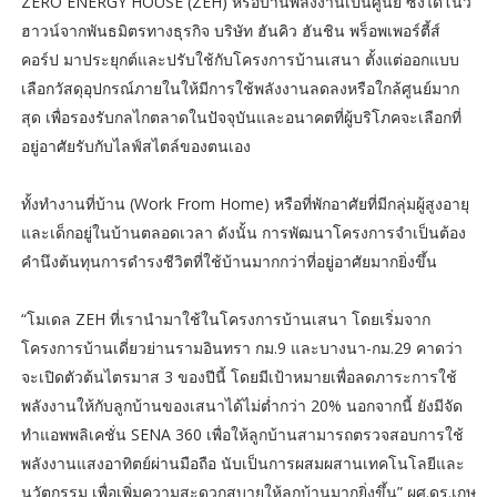
ZERO ENERGY HOUSE (ZEH) หรือบ้านพลังงานเป็นศูนย์ ซึ่งได้โนว
ฮาวน์จากพันธมิตรทางธุรกิจ บริษัท ฮันคิว ฮันชิน พร็อพเพอร์ตี้ส์
คอร์ป มาประยุกต์และปรับใช้กับโครงการบ้านเสนา ตั้งแต่ออกแบบ
เลือกวัสดุอุปกรณ์ภายในให้มีการใช้พลังงานลดลงหรือใกล้ศูนย์มาก
สุด เพื่อรองรับกลไกตลาดในปัจจุบันและอนาคตที่ผู้บริโภคจะเลือกที่
อยู่อาศัยรับกับไลฟ์สไตล์ของตนเอง
ทั้งทำงานที่บ้าน (Work From Home) หรือที่พักอาศัยที่มีกลุ่มผู้สูงอายุ
และเด็กอยู่ในบ้านตลอดเวลา ดังนั้น การพัฒนาโครงการจำเป็นต้อง
คำนึงต้นทุนการดำรงชีวิตที่ใช้บ้านมากกว่าที่อยู่อาศัยมากยิ่งขึ้น
“โมเดล ZEH ที่เรานำมาใช้ในโครงการบ้านเสนา โดยเริ่มจาก
โครงการบ้านเดี่ยวย่านรามอินทรา กม.9 และบางนา-กม.29 คาดว่า
จะเปิดตัวต้นไตรมาส 3 ของปีนี้ โดยมีเป้าหมายเพื่อลดภาระการใช้
พลังงานให้กับลูกบ้านของเสนาได้ไม่ต่ำกว่า 20% นอกจากนี้ ยังมีจัด
ทำแอพพลิเคชั่น SENA 360 เพื่อให้ลูกบ้านสามารถตรวจสอบการใช้
พลังงานแสงอาทิตย์ผ่านมือถือ นับเป็นการผสมผสานเทคโนโลยีและ
นวัตกรรม เพื่อเพิ่มความสะดวกสบายให้ลูกบ้านมากยิ่งขึ้น” ผศ.ดร.เกษ