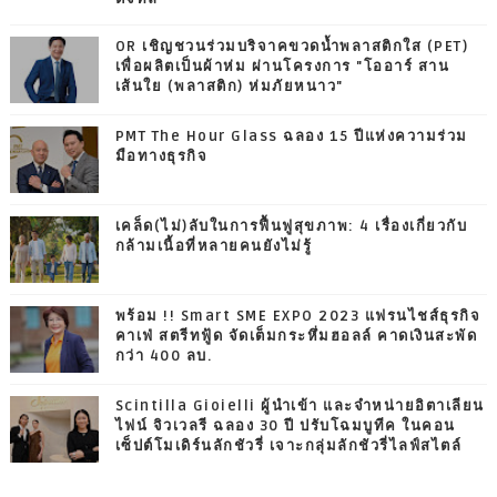
OR เชิญชวนร่วมบริจาคขวดน้ำพลาสติกใส (PET)
เพื่อผลิตเป็นผ้าห่ม ผ่านโครงการ "โออาร์ สาน
เส้นใย (พลาสติก) ห่มภัยหนาว"
PMT The Hour Glass ฉลอง 15 ปีแห่งความร่วม
มือทางธุรกิจ
เคล็ด(ไม่)ลับในการฟื้นฟูสุขภาพ: 4 เรื่องเกี่ยวกับ
กล้ามเนื้อที่หลายคนยังไม่รู้
พร้อม !! Smart SME EXPO 2023 แฟรนไชส์ธุรกิจ
คาเฟ่ สตรีทฟู้ด จัดเต็มกระหึ่มฮอลล์ คาดเงินสะพัด
กว่า 400 ลบ.
Scintilla Gioielli ผู้นำเข้า และจำหน่ายอิตาเลียน
ไฟน์ จิวเวลรี ฉลอง 30 ปี ปรับโฉมบูทีค ในคอน
เซ็ปต์โมเดิร์นลักชัวรี่ เจาะกลุ่มลักชัวรี่ไลฟ์สไตล์