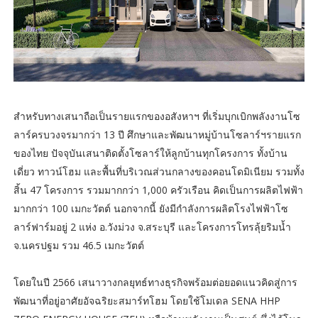
สำหรับทางเสนาถือเป็นรายแรกของอสังหาฯ ที่เริ่มบุกเบิกพลังงานโซ
ลาร์ครบวงจรมากว่า 13 ปี ศึกษาและพัฒนาหมู่บ้านโซลาร์ฯรายแรก
ของไทย ปัจจุบันเสนาติดตั้งโซลาร์ให้ลูกบ้านทุกโครงการ ทั้งบ้าน
เดี่ยว ทาวน์โฮม และพื้นที่บริเวณส่วนกลางของคอนโดมิเนียม รวมทั้ง
สิ้น 47 โครงการ รวมมากกว่า 1,000 ครัวเรือน คิดเป็นการผลิตไฟฟ้า
มากกว่า 100 เมกะวัตต์ นอกจากนี้ ยังมีกำลังการผลิตโรงไฟฟ้าโซ
ลาร์ฟาร์มอยู่ 2 แห่ง อ.วังม่วง จ.สระบุรี และโครงการโทรลุ้ยริมน้ำ
จ.นครปฐม รวม 46.5 เมกะวัตต์
โดยในปี 2566 เสนาวางกลยุทธ์ทางธุรกิจพร้อมต่อยอดแนวคิดสู่การ
พัฒนาที่อยู่อาศัยอัจฉริยะสมาร์ทโฮม โดยใช้โมเดล SENA HHP