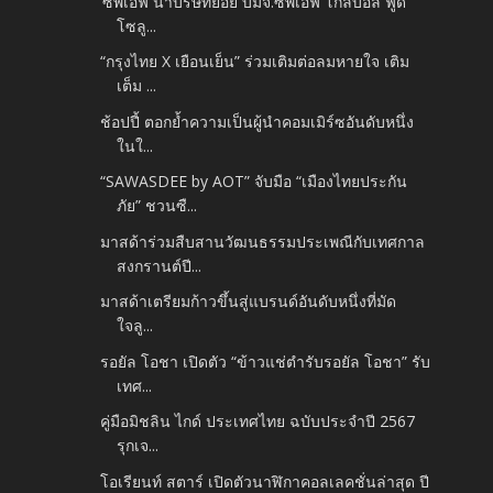
‘ซีพีเอฟ นำบริษัทย่อย บมจ.ซีพีเอฟ โกลบอล ฟู้ด
โซลู...
“กรุงไทย X เยือนเย็น” ร่วมเติมต่อลมหายใจ เติม
เต็ม ...
ช้อปปี้ ตอกย้ำความเป็นผู้นำคอมเมิร์ซอันดับหนึ่ง
ในใ...
“SAWASDEE by AOT” จับมือ “เมืองไทยประกัน
ภัย” ชวนซื...
มาสด้าร่วมสืบสานวัฒนธรรมประเพณีกับเทศกาล
สงกรานต์ปี...
มาสด้าเตรียมก้าวขึ้นสู่แบรนด์อันดับหนึ่งที่มัด
ใจลู...
รอยัล โอชา เปิดตัว “ข้าวแช่ตำรับรอยัล โอชา” รับ
เทศ...
คู่มือมิชลิน ไกด์ ประเทศไทย ฉบับประจำปี 2567
รุกเจ...
โอเรียนท์ สตาร์ เปิดตัวนาฬิกาคอลเลคชั่นล่าสุด ปี