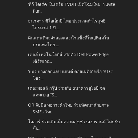
‘ทีวี ไดเร็ค’ ในเครือ TVDH เปิดโฉมใหม่ ‘Nuvite
Pur...
ธนาคาร ซีไอเอ็มบี ไทย ประกาศกำไรสุทธิ
ไตรมาส 1 ปี ...
ดินแดนหิมะจำลองและน้ำแข็งที่ใหญ่ที่สุดใน
ประเทศไทย ...
เดลล์ เทคโนโลยีส์ เปิดตัว Dell PowerEdge
เซิร์ฟเวอ...
‘บมจ.บางกอกแล็ป แอนด์ คอสเมติค’ หรือ ‘BLC’
โชว...
เดอะมอลล์ กรุ๊ป ร่วมกับ ธนาคารยูโอบี จัด
แคมเปญ “S...
OR จับมือ หอการค้าไทย ร่วมพัฒนาศักยภาพ
SMEs ไทย
โออาร์ ร่วมเติมเต็มความสุขช่วงสงกรานต์ ไม่ปรับ
ขึ้น...