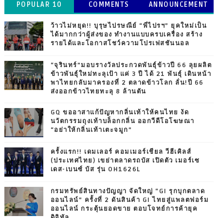
POPULAR 10
COMMENTS
ANNOUNCEMENT
ว้าวไม่หยุด!! บุรุษไปรษณีย์ “พี่ไปรฯ” ยุคใหม่เป็น
ได้มากกว่าผู้ส่งของ ทำงานแบบครบเครื่อง สร้าง
รายได้และโอกาสโชว์ความโปรเฟสชันนอล
“จุรินทร์”มอบรางวัลประกวดพันธุ์ข้าวปี 66 ลุยผลิต
ข้าวพันธุ์ใหม่ทะลุเป้า แค่ 3 ปี ได้ 21 พันธุ์ เดินหน้า
พาไทยกลับมาครองที่ 2 ตลาดข้าวโลก ลั่น!ปี 66
ส่งออกข้าวไทยทะลุ 8 ล้านตัน
GQ ขออาสาแก้ปัญหากลิ่นเท้าให้คนไทย งัด
นวัตกรรมถุงเท้าบล็อกกลิ่น ออกวีดีโอโฆษณา
“อย่าให้กลิ่นเท้าเตะจมูก”
ครั้งแรก!! เดมเลอร์ คอมเมอร์เชียล วีฮีเคิลส์
(ประเทศไทย) เขย่าตลาดรถบัส เปิดตัว เมอร์เซ
เดส-เบนซ์ บัส รุ่น OH1626L
กรมทรัพย์สินทางปัญญา จัดใหญ่ “GI รุกบุกตลาด
ออนไลน์” ครั้งที่ 2 ดันสินค้า GI ไทยสู่แพลตฟอร์ม
ออนไลน์ กระตุ้นยอดขาย ตอบโจทย์การค้ายุค
ดิจิทัล