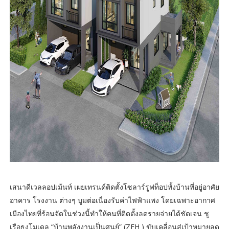
เสนาดีเวลลอปเม้นท์ เผยเทรนด์ติดตั้งโซลาร์รูฟท็อปทั้งบ้านที่อยู่อาศัย
อาคาร โรงงาน ต่างๆ บูมต่อเนื่องรับค่าไฟฟ้าแพง โดยเฉพาะอากาศ
เมืองไทยที่ร้อนจัดในช่วงนี้ทำให้คนที่ติดตั้งลดรายจ่ายได้ชัดเจน ชู
เรือธงโมเดล “บ้านพลังงานเป็นศูนย์” (ZEH ) ขับเคลื่อนสู่เป้าหมายลด