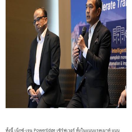
ทั้งนี้ เน็กซ์-เจน PowerEdge เซิร์ฟเวอร์ ทั้งในแบบแรคเมาท์ แบบ