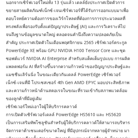
นอกจากเซิร์ฟเวอร์ใหม่ทั้ง 13 รุ่นแล้ว เดลล์ยังประกาศเปิดตัวการ
ขยายสายผลิตภัณฑ์เน็กซ์-เจนเซิร์ฟเวอร์ที่ได้รับการออกแบบมาเพื่อ
ตอบโจทย์ความต้องการของเวิร์กโหลดที่ต้องการการประมวลผลที่
ทรงพลังเพื่อรองรับตั้งแต่ปัญญาประดิษฐ์ (AI) และการวิเคราะห์ไป
จนถึงฐานข้อมูลขนาดใหญ่ ตลอดจนคำนึงถึงความปลอดภัยเป็น
สำคัญ ประกาศเปิดตัวในเดือนพฤศจิกายน 2565 เซิร์ฟเวอร์ตระกูล
PowerEdge XE พร้อม GPU NVIDIA H100 Tensor Core และชุด
ซอฟต์แวร์ NVIDIA AI Enterprise สำหรับสแต็คเต็มรูปแบบ การผลิต
แพลตฟอร์ม AI ที่สร้างขึ้นจากความก้าวหน้าของปัญญาประดิษฐ์และ
แมชชีนเลิร์นนิ่ง ในขณะเดียวกันเดลล์ PowerEdge เซิร์ฟเวอร์
เน็กซ์-เจนที่มี โปรเซสเซอร์ 4th Gen AMD EPYC มอบประสิทธิภาพ
และความก้าวหน้าด้านสตอเรจในขณะที่รวมเข้ากับสภาพแวดล้อม
ของลูกค้าที่มีอยู่เดิม
เซิร์ฟเวอร์ใหม่เอาใจผู้ให้บริการคลาวด์
การเปิดตัวเซิร์ฟเวอร์เดลล์ PowerEdge HS5610 และ HS5620
เป็นการเสริมทัพโซลูชันสำหรับผู้ให้บริการคลาวด์ให้สามารถบริหาร
จัดการดาต้าเซนเตอร์ขนาดใหญ่ ที่มีอุปกรณ์จากหลายผู้จำหน่าย มา