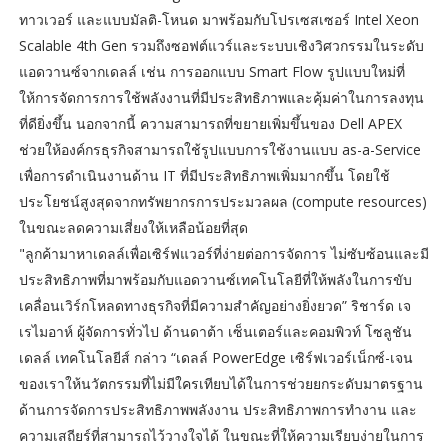
ทาวเวอร์ และแบบมัลติ-โหนด มาพร้อมกับโปรเซสเซอร์ Intel Xeon
Scalable 4th Gen รวมถึงซอฟต์แวร์และระบบเชิงวิศวกรรมในระดับ
แอดวานซ์จากเดลล์ เช่น การออกแบบ Smart Flow รูปแบบใหม่ที่
ให้การจัดการการใช้พลังงานที่มีประสิทธิภาพและคุ้มค่าในการลงทุน
ที่ดียิ่งขึ้น นอกจากนี้ ความสามารถที่ขยายเพิ่มขึ้นของ Dell APEX
ช่วยให้องค์กรธุรกิจสามารถใช้รูปแบบการใช้งานแบบ as-a-Service
เพื่อการดำเนินงานด้าน IT ที่มีประสิทธิภาพเพิ่มมากขึ้น โดยใช้
ประโยชน์สูงสุดจากทรัพยากรการประมวลผล (compute resources)
ในขณะลดความเสี่ยงให้เหลือน้อยที่สุด
"ลูกค้ามาหาเดลล์เพื่อเซิร์ฟแวอร์ที่ง่ายต่อการจัดการ ไม่ซับซ้อนและมี
ประสิทธิภาพที่มาพร้อมกับแอดวานซ์เทคโนโลยีที่ให้พลังในการขับ
เคลื่อนเวิร์กโหลดทางธุรกิจที่มีความสำคัญอย่างยิ่งยวด” ริชาร์ด เจ
เรไมอาห์ ผู้จัดการทั่วไป ด้านดาต้า เซ็นเตอร์และคอมพิวท์ โซลูชัน
เดลล์ เทคโนโลยีส์ กล่าว “เดลล์ PowerEdge เซิร์ฟเวอร์เน็กซ์-เจน
ของเราให้นวัตกรรมที่ไม่มีใครเทียบได้ในการช่วยยกระดับมาตรฐาน
ด้านการจัดการประสิทธิภาพพลังงาน ประสิทธิภาพการทำงาน และ
ความเสถียร์ที่สามารถไว้วางใจได้ ในขณะที่ให้ความเรียบง่ายในการ