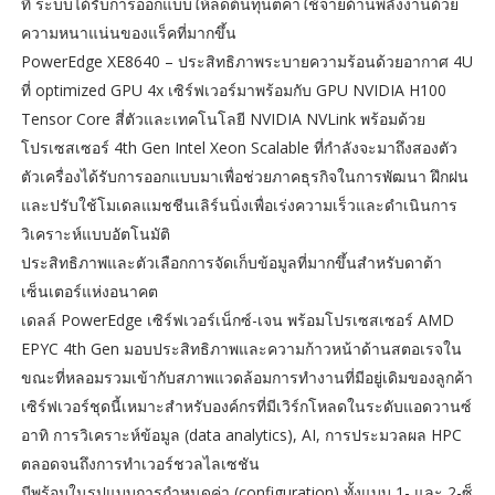
ที่ ระบบได้รับการออกแบบให้ลดต้นทุนตค่าใช้จ่ายด้านพลังงานด้วย
ความหนาแน่นของแร็คที่มากขึ้น
PowerEdge XE8640 – ประสิทธิภาพระบายความร้อนด้วยอากาศ 4U
ที่ optimized GPU 4x เซิร์ฟเวอร์มาพร้อมกับ GPU NVIDIA H100
Tensor Core สี่ตัวและเทคโนโลยี NVIDIA NVLink พร้อมด้วย
โปรเซสเซอร์ 4th Gen Intel Xeon Scalable ที่กำลังจะมาถึงสองตัว
ตัวเครื่องได้รับการออกแบบมาเพื่อช่วยภาคธุรกิจในการพัฒนา ฝึกฝน
และปรับใช้โมเดลแมชชีนเลิร์นนิ่งเพื่อเร่งความเร็วและดำเนินการ
วิเคราะห์แบบอัตโนมัติ
ประสิทธิภาพและตัวเลือกการจัดเก็บข้อมูลที่มากขึ้นสำหรับดาต้า
เซ็นเตอร์แห่งอนาคต
เดลล์ PowerEdge เซิร์ฟเวอร์เน็กซ์-เจน พร้อมโปรเซสเซอร์ AMD
EPYC 4th Gen มอบประสิทธิภาพและความก้าวหน้าด้านสตอเรจใน
ขณะที่หลอมรวมเข้ากับสภาพแวดล้อมการทำงานที่มีอยู่เดิมของลูกค้า
เซิร์ฟเวอร์ชุดนี้เหมาะสำหรับองค์กรที่มีเวิร์กโหลดในระดับแอดวานซ์
อาทิ การวิเคราะห์ข้อมูล (data analytics), AI, การประมวลผล HPC
ตลอดจนถึงการทำเวอร์ชวลไลเซชัน
มีพร้อมในรูปแบบการกำหนดค่า (configuration) ทั้งแบบ 1- และ 2-ซ็