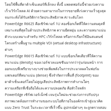
โดยใช้พื้นที่ดาต้าเซ็นเตอร์ที่เล็กลง ทั้งนี้ แพลตฟอร์มนี้ช่วยเร่งความ
เร็วเวิร์กโหลด AI ด้วยความสามารถในการขยายที่เร่งความเร็วสูงสุด
จนกระทั่งได้รับสถิติการวัดประสิทธิภาพ AI ระดับโลก
PowerEdge R6625 คือเซิร์ฟเวอร์ 1U สองซ็อกเก็ตที่ให้ความสมดุลที่
เหมาะสมที่สุดในด้านประสิทธิภาพ ความยืดหยุ่น และความหนาแน่น
ตัวระบบเหมาะสำหรับ HPC เวิร์กโหลด หรือการเรียกใช้อินสแตนซ์
โครงสร้างพื้นฐาน multiple VDI (virtual desktop infrastructure)
ต่างๆ
PowerEdge R6615 คือเซิร์ฟเวอร์ 1U แบบซ็อกเก็ตเดียวที่ให้ความ
หนาแน่น (density) ของเวอร์ชวลแมชชีนมากกว่ารุ่นก่อนหน้า การ
ออกแบบที่เพรียวบางบางช่วยเพิ่มพลังในการประมวลผลในฟอร์ม
แฟกเตอร์ที่หนาแน่น (dense) ซึ่งจำกัดการพื้นที่ (footprint) ของ
ดาต้าเซ็นเตอร์โดยไม่สูญเสียประสิทธิภาพการทำงานใดๆ
ความเสถียรที่เชื่อถือได้และความปลอดภัย คือหัวใจหลัก
PowerEdge เซิร์ฟเวอร์เน็กซ์-เจนรุ่นใหม่จะช่วยเร่งการปรับปรุง
สภาพแวดล้อมการทำงานของระบบไอทีภายในองค์กรเข้าสู่แนวคิด
แบบ Zero Trust ในระยะเวลาที่เร็วขึ้น อุปกรณ์ต่างๆ จะถูกตรวจสอบ