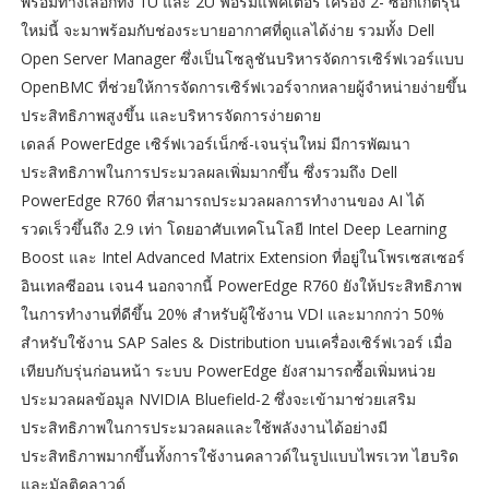
พร้อมทางเลือกทั้ง 1U และ 2U ฟอร์มแฟคเตอร์ เครื่อง 2- ซ็อกเกตรุ่น
ใหม่นี้ จะมาพร้อมกับช่องระบายอากาศที่ดูแลได้ง่าย รวมทั้ง Dell
Open Server Manager ซึ่งเป็นโซลูชันบริหารจัดการเซิร์ฟเวอร์แบบ
OpenBMC ที่ช่วยให้การจัดการเซิร์ฟเวอร์จากหลายผู้จำหน่ายง่ายขึ้น
ประสิทธิภาพสูงขึ้น และบริหารจัดการง่ายดาย
เดลล์ PowerEdge เซิร์ฟเวอร์เน็กซ์-เจนรุ่นใหม่ มีการพัฒนา
ประสิทธิภาพในการประมวลผลเพิ่มมากขึ้น ซึ่งรวมถึง Dell
PowerEdge R760 ที่สามารถประมวลผลการทำงานของ AI ได้
รวดเร็วขึ้นถึง 2.9 เท่า โดยอาศับเทคโนโลยี Intel Deep Learning
Boost และ Intel Advanced Matrix Extension ที่อยู่ในโพรเซสเซอร์
อินเทลซีออน เจน4 นอกจากนี้ PowerEdge R760 ยังให้ประสิทธิภาพ
ในการทำงานที่ดีขึ้น 20% สำหรับผู้ใช้งาน VDI และมากกว่า 50%
สำหรับใช้งาน SAP Sales & Distribution บนเครื่องเซิร์ฟเวอร์ เมื่อ
เทียบกับรุ่นก่อนหน้า ระบบ PowerEdge ยังสามารถซื้อเพิ่มหน่วย
ประมวลผลข้อมูล NVIDIA Bluefield-2 ซึ่งจะเข้ามาช่วยเสริม
ประสิทธิภาพในการประมวลผลและใช้พลังงานได้อย่างมี
ประสิทธิภาพมากขึ้นทั้งการใช้งานคลาวด์ในรูปแบบไพรเวท ไฮบริด
และมัลติคลาวด์