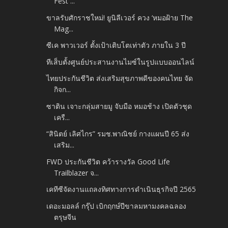
Fest ...
ขาลรับศักราชใหม่! ยูนิลีเวอร์ ควง ‘หมอฝ้าย The
Mag...
ซีเค พาวเวอร์ ตั้งเป้าเติบโตเท่าตัว ภายใน 3 ปี
ทีเส็บตั้งศูนย์ประสานงานไมซ์ในรูปแบบออนไลน์
ไทยประกันชีวิต ส่งเสริมสุขภาพดีของคนไทย จัด
กิจก...
ซาติน เจาะกลุ่มสายมู จับมือ หมอช้าง เปิดตัวชุด
เครื...
“สินิตย์ เลิศไกร” รมช.พาณิชย์ กางแผนปี 65 ส่ง
เสริม...
FWD ประกันชีวิต คว้ารางวัล Good Life
Trailblazer จ...
เคทีซีจัดงานแถลงทิศทางการดำเนินธุรกิจปี 2565
เดอะมอลล์ กรุ๊ป เบิกฤกษ์ปีขาลมหามงคลฉลอง
ตรุษจีน