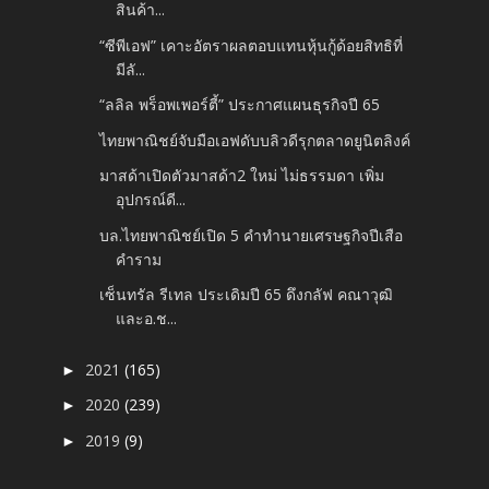
สินค้า...
“ซีพีเอฟ” เคาะอัตราผลตอบแทนหุ้นกู้ด้อยสิทธิที่
มีลั...
“ลลิล พร็อพเพอร์ตี้” ประกาศแผนธุรกิจปี 65
ไทยพาณิชย์จับมือเอฟดับบลิวดีรุกตลาดยูนิตลิงค์
มาสด้าเปิดตัวมาสด้า2 ใหม่ ไม่ธรรมดา เพิ่ม
อุปกรณ์ดี...
บล.ไทยพาณิชย์เปิด 5 คำทำนายเศรษฐกิจปีเสือ
คำราม
เซ็นทรัล รีเทล ประเดิมปี 65 ดึงกลัฟ คณาวุฒิ
และอ.ช...
2021
(165)
►
2020
(239)
►
2019
(9)
►