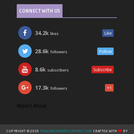
CONNECT WITH US
34.2k
Like
likes
28.6k
Follow
followers
8.6k
Subscribe
subscribers
17.3k
+1
followers
Report Abuse
COPYRIGHT ©2019
THAILANDSMARTCONTENT.COM
CRAFTED WITH
BY