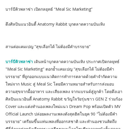
บาร์บีคิวพลาซ่า เปิดกลยุทธ์ “Meal Sic Marketing”
ดึงศิลปินแนวอินดี้ Anatomy Rabbit บุกตลาดความบันเทิง
สานต่อแคมเปญ “สุขเลือกได้ ไม่ต้องมีคำบรรยาย”
บาร์บีคิวพลาซ่า
เดินหน้าบุกตลาดความบันเทิง ประกาศเปิดกลยุทธ์
"Meal Sic Marketing" ตอกย้ำแคมเปญ “สุขเลือกได้ ไม่ต้องมีคำ
บรรยาย” ที่ถูกออกแบบแนวคิดการทำการตลาดด้วยคำจำกัดความ
ใหม่จาก Music สู่ Meal Sic โดยมีความหมายสำหรับการส่งมอบ
ความสุขจากมื้ออาหาร และเสียงเพลง จากแบรนด์สู่ลูกค้า โดยดึงเอา
ศิลปินแนวอินดี้ Anatomy Rabbit ขวัญใจวัยรุ่นชาว GEN Z ร่วมร้อง
Cover และแต่งทำนองเพลงใหม่แนว Dream Pop พร้อมเปิดตัว MV
Official Launch ปล่อยผลงานเพลงดังสุดฮิตในยุค 90 "ไม่ต้องมีคำ
บรรยาย" เตรียมขึ้นแท่นเพลงที่ออกรสชาติ และทำนองชวนคิดถึง
ซีรี่ส์ภาคต่อหลังเรียกกระแสฮืฮฮาบนโลกโซเชียลจากหนังสั้นสุดคลู