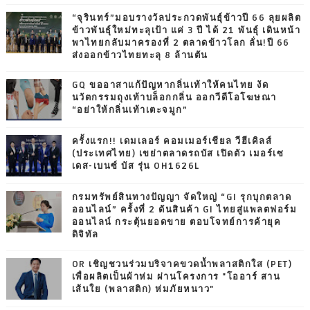
“จุรินทร์”มอบรางวัลประกวดพันธุ์ข้าวปี 66 ลุยผลิต
ข้าวพันธุ์ใหม่ทะลุเป้า แค่ 3 ปี ได้ 21 พันธุ์ เดินหน้า
พาไทยกลับมาครองที่ 2 ตลาดข้าวโลก ลั่น!ปี 66
ส่งออกข้าวไทยทะลุ 8 ล้านตัน
GQ ขออาสาแก้ปัญหากลิ่นเท้าให้คนไทย งัด
นวัตกรรมถุงเท้าบล็อกกลิ่น ออกวีดีโอโฆษณา
“อย่าให้กลิ่นเท้าเตะจมูก”
ครั้งแรก!! เดมเลอร์ คอมเมอร์เชียล วีฮีเคิลส์
(ประเทศไทย) เขย่าตลาดรถบัส เปิดตัว เมอร์เซ
เดส-เบนซ์ บัส รุ่น OH1626L
กรมทรัพย์สินทางปัญญา จัดใหญ่ “GI รุกบุกตลาด
ออนไลน์” ครั้งที่ 2 ดันสินค้า GI ไทยสู่แพลตฟอร์ม
ออนไลน์ กระตุ้นยอดขาย ตอบโจทย์การค้ายุค
ดิจิทัล
OR เชิญชวนร่วมบริจาคขวดน้ำพลาสติกใส (PET)
เพื่อผลิตเป็นผ้าห่ม ผ่านโครงการ "โออาร์ สาน
เส้นใย (พลาสติก) ห่มภัยหนาว"