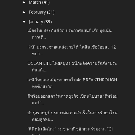
March
(41)
►
February
(31)
►
January
(39)
▼
เมืองไทยประกันชีวิต ประกาศแผนปีเสือ มุ่งเน้น
การเติ...
KKP มุ่งกระจายแหล่งรายได้ โตสินเชื่อร้อยละ 12
ขยา...
OCEAN LIFE ไทยสมุทร ผนึกพลังความรักส่ง “ประ
กันแก้เ...
เอพี ไทยแลนด์พุ่งทะยานไปต่อ BREAKTHROUGH
ทุกข้อจำกัด
ดีพร้อมออกสตาร์ทภาคธุรกิจ เปิดนโยบาย “ดีพร้อม
แคร์”...
บำรุงราษฎร์ ประกาศความสำเร็จในการรักษาโรค
ต่อมลูกหม...
“สินิตย์ เลิศไกร” รมช.พาณิชย์ ชวนร่วมงาน “GI