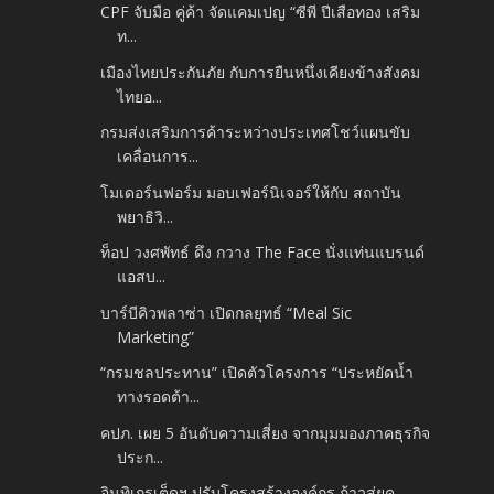
CPF จับมือ คู่ค้า จัดแคมเปญ “ซีพี ปีเสือทอง เสริม
ท...
เมืองไทยประกันภัย กับการยืนหนึ่งเคียงข้างสังคม
ไทยอ...
กรมส่งเสริมการค้าระหว่างประเทศโชว์แผนขับ
เคลื่อนการ...
โมเดอร์นฟอร์ม มอบเฟอร์นิเจอร์ให้กับ สถาบัน
พยาธิวิ...
ท็อป วงศพัทธ์ ดึง กวาง The Face นั่งแท่นแบรนด์
แอสบ...
บาร์บีคิวพลาซ่า เปิดกลยุทธ์ “Meal Sic
Marketing”
“กรมชลประทาน” เปิดตัวโครงการ “ประหยัดน้ำ
ทางรอดต้า...
คปภ. เผย 5 อันดับความเสี่ยง จากมุมมองภาคธุรกิจ
ประก...
อินทิเกรเต็ดฯ ปรับโครงสร้างองค์กร ก้าวสู่ยุค