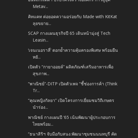
Metav...
คิทแคท ต่อยอดความอร่อยกับ Made with KitKat
ลุยขยาย...
SCAP กางแผนธุรกิจปี 65 เดินหน้ามุ่งสู่ Tech
Leasin...
‘เจนเนอราลี่’ ตอกย้ำความคุ้มครองพิเศษ พร้อมยืน
หยั...
เปิดตัว “กายาออยล์” ผลิตภัณฑ์เสริมอาหารเพื่อ
สุขภาพ...
“พาณิชย์”-DITP เปิดตัวเพจ “ชี้ช่องการค้า (Think
Tr...
“คุณหญิงกัลยา” เปิดโครงการเยี่ยมชมวิถีเกษตร
นำร่อง...
พาณิชย์ กางแผนปี ‘65 เน้นพัฒนาผู้ประกอบการ
ไทยพร้อม...
“ธนาสิริฯ จับมือกับสนง.พัฒนาชุมชนนนทบุรี คัด