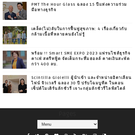
PMT The Hour Glass ฉลอง 15 ปีแห่งความร่วม
มือทางธุรกิจ
เคล็ด(ไม่)ลับในการฟื้นฟูสุขภาพ: 4 เรื่องเกี่ยวกับ
กล้ามเนื้อที่หลายคนยังไม่รู้
พร้อม !! Smart SME EXPO 2023 แฟรนไชส์ธุรกิจ
คาเฟ่ สตรีทฟู้ด จัดเต็มกระหึ่มฮอลล์ คาดเงินสะพัด
กว่า 400 ลบ.
Scintilla Gioielli ผู้นำเข้า และจำหน่ายอิตาเลียน
ไฟน์ จิวเวลรี ฉลอง 30 ปี ปรับโฉมบูทีค ในคอน
เซ็ปต์โมเดิร์นลักชัวรี่ เจาะกลุ่มลักชัวรี่ไลฟ์สไตล์
Pages