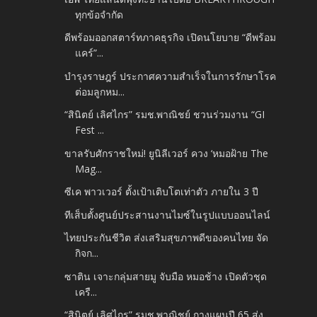
ทุกข้อจำกัด
ดีพร้อมออกสตาร์ทภาคธุรกิจ เปิดนโยบาย “ดีพร้อม
แคร์”...
บำรุงราษฎร์ ประกาศความสำเร็จในการรักษาโรค
ต่อมลูกหม...
“สินิตย์ เลิศไกร” รมช.พาณิชย์ ชวนร่วมงาน “GI
Fest ...
ขาลรับศักราชใหม่! ยูนิลีเวอร์ ควง ‘หมอฝ้าย The
Mag...
ซีเค พาวเวอร์ ตั้งเป้าเติบโตเท่าตัว ภายใน 3 ปี
ทีเส็บตั้งศูนย์ประสานงานไมซ์ในรูปแบบออนไลน์
ไทยประกันชีวิต ส่งเสริมสุขภาพดีของคนไทย จัด
กิจก...
ซาติน เจาะกลุ่มสายมู จับมือ หมอช้าง เปิดตัวชุด
เครื...
“สินิตย์ เลิศไกร” รมช.พาณิชย์ กางแผนปี 65 ส่ง