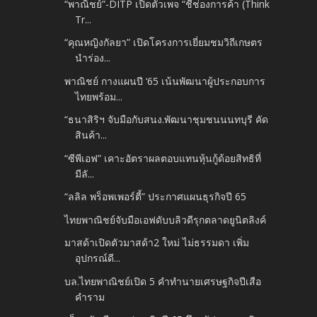
“พาณิชย์”-DITP เปิดตัวเพจ “ชี้ช่องการค้า (Think
Tr...
“คุณหญิงกัลยา” เปิดโครงการเยี่ยมชมวิถีเกษตร
นำร่อง...
พาณิชย์ กางแผนปี ‘65 เน้นพัฒนาผู้ประกอบการ
ไทยพร้อม...
“ธนาสิริฯ จับมือกับสนง.พัฒนาชุมชนนนทบุรี คัด
สินค้า...
“ซีพีเอฟ” เคาะอัตราผลตอบแทนหุ้นกู้ด้อยสิทธิที่
มีลั...
“ลลิล พร็อพเพอร์ตี้” ประกาศแผนธุรกิจปี 65
ไทยพาณิชย์จับมือเอฟดับบลิวดีรุกตลาดยูนิตลิงค์
มาสด้าเปิดตัวมาสด้า2 ใหม่ ไม่ธรรมดา เพิ่ม
อุปกรณ์ดี...
บล.ไทยพาณิชย์เปิด 5 คำทำนายเศรษฐกิจปีเสือ
คำราม