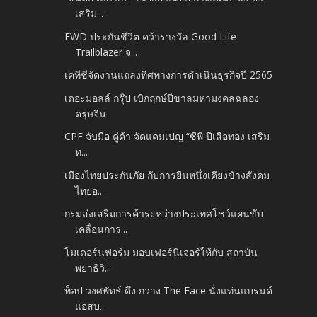
เสริม...
FWD ประกันชีวิต คว้ารางวัล Good Life
Trailblazer จ...
เคทีซีจัดงานแถลงทิศทางการดำเนินธุรกิจปี 2565
เดอะมอลล์ กรุ๊ป เบิกฤกษ์ปีขาลมหามงคลฉลอง
ตรุษจีน
CPF จับมือ คู่ค้า จัดแคมเปญ “ซีพี ปีเสือทอง เสริม
ท...
เมืองไทยประกันภัย กับการยืนหนึ่งเคียงข้างสังคม
ไทยอ...
กรมส่งเสริมการค้าระหว่างประเทศโชว์แผนขับ
เคลื่อนการ...
โมเดอร์นฟอร์ม มอบเฟอร์นิเจอร์ให้กับ สถาบัน
พยาธิวิ...
ท็อป วงศพัทธ์ ดึง กวาง The Face นั่งแท่นแบรนด์
แอสบ...