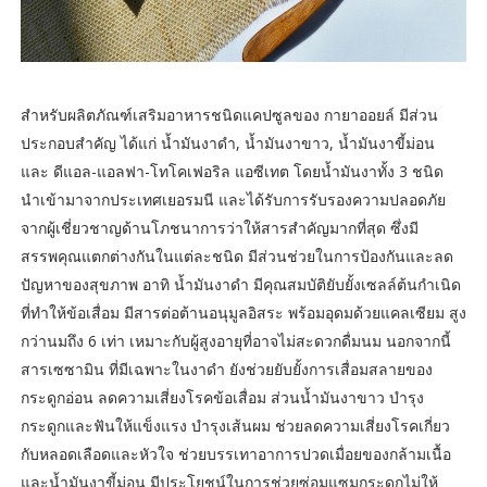
สำหรับผลิตภัณฑ์เสริมอาหารชนิดแคปซูลของ กายาออยล์ มีส่วน
ประกอบสำคัญ ได้แก่ น้ำมันงาดำ, น้ำมันงาขาว, น้ำมันงาขี้ม่อน
และ ดีแอล-แอลฟา-โทโคเฟอริล แอซีเทต โดยน้ำมันงาทั้ง 3 ชนิด
นำเข้ามาจากประเทศเยอรมนี และได้รับการรับรองความปลอดภัย
จากผู้เชี่ยวชาญด้านโภชนาการว่าให้สารสำคัญมากที่สุด ซึ่งมี
สรรพคุณแตกต่างกันในแต่ละชนิด มีส่วนช่วยในการป้องกันและลด
ปัญหาของสุขภาพ อาทิ น้ำมันงาดำ มีคุณสมบัติยับยั้งเซลล์ต้นกำเนิด
ที่ทำให้ข้อเสื่อม มีสารต่อต้านอนุมูลอิสระ พร้อมอุดมด้วยแคลเซียม สูง
กว่านมถึง 6 เท่า เหมาะกับผู้สูงอายุที่อาจไม่สะดวกดื่มนม นอกจากนี้
สารเซซามิน ที่มีเฉพาะในงาดำ ยังช่วยยับยั้งการเสื่อมสลายของ
กระดูกอ่อน ลดความเสี่ยงโรคข้อเสื่อม ส่วนน้ำมันงาขาว บำรุง
กระดูกและฟันให้แข็งแรง บำรุงเส้นผม ช่วยลดความเสี่ยงโรคเกี่ยว
กับหลอดเลือดและหัวใจ ช่วยบรรเทาอาการปวดเมื่อยของกล้ามเนื้อ
และน้ำมันงาขี้ม่อน มีประโยชน์ในการช่วยซ่อมแซมกระดูกไม่ให้