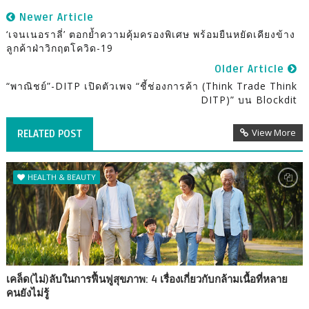
Newer Article
‘เจนเนอราลี่’ ตอกย้ำความคุ้มครองพิเศษ พร้อมยืนหยัดเคียงข้าง
ลูกค้าฝ่าวิกฤตโควิด-19
Older Article
“พาณิชย์”-DITP เปิดตัวเพจ “ชี้ช่องการค้า (Think Trade Think
DITP)” บน Blockdit
View More
RELATED POST
HEALTH & BEAUTY
เคล็ด(ไม่)ลับในการฟื้นฟูสุขภาพ: 4 เรื่องเกี่ยวกับกล้ามเนื้อที่หลาย
คนยังไม่รู้