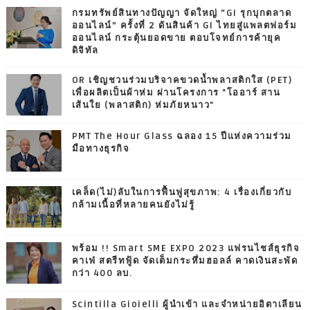
กรมทรัพย์สินทางปัญญา จัดใหญ่ “GI รุกบุกตลาด
ออนไลน์” ครั้งที่ 2 ดันสินค้า GI ไทยสู่แพลตฟอร์ม
ออนไลน์ กระตุ้นยอดขาย ตอบโจทย์การค้ายุค
ดิจิทัล
OR เชิญชวนร่วมบริจาคขวดน้ำพลาสติกใส (PET)
เพื่อผลิตเป็นผ้าห่ม ผ่านโครงการ "โออาร์ สาน
เส้นใย (พลาสติก) ห่มภัยหนาว"
PMT The Hour Glass ฉลอง 15 ปีแห่งความร่วม
มือทางธุรกิจ
เคล็ด(ไม่)ลับในการฟื้นฟูสุขภาพ: 4 เรื่องเกี่ยวกับ
กล้ามเนื้อที่หลายคนยังไม่รู้
พร้อม !! Smart SME EXPO 2023 แฟรนไชส์ธุรกิจ
คาเฟ่ สตรีทฟู้ด จัดเต็มกระหึ่มฮอลล์ คาดเงินสะพัด
กว่า 400 ลบ.
Scintilla Gioielli ผู้นำเข้า และจำหน่ายอิตาเลียน