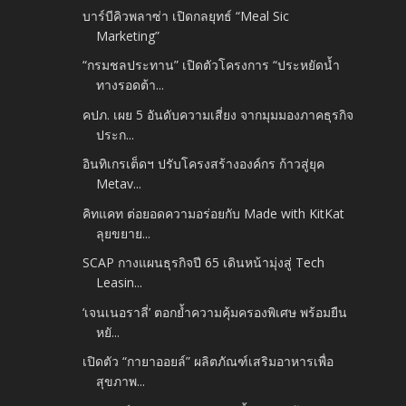
บาร์บีคิวพลาซ่า เปิดกลยุทธ์ “Meal Sic
Marketing”
“กรมชลประทาน” เปิดตัวโครงการ “ประหยัดน้ำ
ทางรอดต้า...
คปภ. เผย 5 อันดับความเสี่ยง จากมุมมองภาคธุรกิจ
ประก...
อินทิเกรเต็ดฯ ปรับโครงสร้างองค์กร ก้าวสู่ยุค
Metav...
คิทแคท ต่อยอดความอร่อยกับ Made with KitKat
ลุยขยาย...
SCAP กางแผนธุรกิจปี 65 เดินหน้ามุ่งสู่ Tech
Leasin...
‘เจนเนอราลี่’ ตอกย้ำความคุ้มครองพิเศษ พร้อมยืน
หยั...
เปิดตัว “กายาออยล์” ผลิตภัณฑ์เสริมอาหารเพื่อ
สุขภาพ...