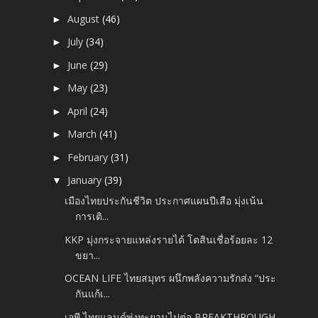
August
(46)
►
July
(34)
►
June
(29)
►
May
(23)
►
April
(24)
►
March
(41)
►
February
(31)
►
January
(39)
▼
เมืองไทยประกันชีวิต ประกาศแผนปีเสือ มุ่งเน้น
การเติ...
KKP มุ่งกระจายแหล่งรายได้ โตสินเชื่อร้อยละ 12
ขยา...
OCEAN LIFE ไทยสมุทร ผนึกพลังความรักส่ง “ประ
กันแก้เ...
เอพี ไทยแลนด์พุ่งทะยานไปต่อ BREAKTHROUGH