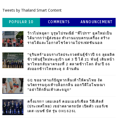
Tweets by Thailand Smart Content
POPULAR 10
COMMENTS
ANNOUNCEMENT
ว้าวไม่หยุด!! บุรุษไปรษณีย์ “พี่ไปรฯ” ยุคใหม่เป็น
ได้มากกว่าผู้ส่งของ ทำงานแบบครบเครื่อง สร้าง
รายได้และโอกาสโชว์ความโปรเฟสชันนอล
“จุรินทร์”มอบรางวัลประกวดพันธุ์ข้าวปี 66 ลุยผลิต
ข้าวพันธุ์ใหม่ทะลุเป้า แค่ 3 ปี ได้ 21 พันธุ์ เดินหน้า
พาไทยกลับมาครองที่ 2 ตลาดข้าวโลก ลั่น!ปี 66
ส่งออกข้าวไทยทะลุ 8 ล้านตัน
GQ ขออาสาแก้ปัญหากลิ่นเท้าให้คนไทย งัด
นวัตกรรมถุงเท้าบล็อกกลิ่น ออกวีดีโอโฆษณา
“อย่าให้กลิ่นเท้าเตะจมูก”
ครั้งแรก!! เดมเลอร์ คอมเมอร์เชียล วีฮีเคิลส์
(ประเทศไทย) เขย่าตลาดรถบัส เปิดตัว เมอร์เซ
เดส-เบนซ์ บัส รุ่น OH1626L