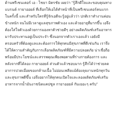
ด้านพรีเซนเตอร์ เอ - ไชยา มิตรชัย เผยว่า “รู้สึกดีใจและขอบคุณทาง
แบรนด์ กายาออยล์ ที่เลือกให้เอได้ทำหน้าที่เป็นพรีเซนเตอร์คนแรก
ในครั้งนี้ และสำหรับใครที่รู้จักเอดีจะรู้อยู่แล้วว่า ปกติเราทำงานค่อน
ข้างหนัก จนไม่มีเวลาดูแลสุขภาพตัวเอง และด้วยอายุที่มากขึ้น เอจึง
ต้องใส่ใจตัวเองด้วยการมองหาตัวช่วยดีๆ อย่างผลิตภัณฑ์เสริมอาหาร
มารับประทานอยู่เป็นประจำ ซึ่งนอกจากตัวเราเองแล้ว เอยังมี
ครอบครัวที่ต้องดูแลและต้องการให้ทุกคนมีสุขภาพที่ดีเช่นกัน เราจึง
ได้ให้ความสำคัญกับการเลือกผลิตภัณฑ์ที่มีความปลอดภัย น่าเชื่อถือ
พร้อมมีประโยชน์และสรรพคุณเพียงพอตามที่ร่างกายต้องการ และ
หลังจากที่ได้ลอง กายาออยล์ ส่วนตัวแล้วชอบมาก รู้สึกได้ว่าช่วยลด
อาการปวดเมื่อยของกล้ามเนื้อ ไม่อ่อนเพลียแม้ต้องลุยงานหนักทุกวัน
และสุขภาพดีขึ้น เอจึงอยากให้ทุกคนเปิดใจและลองผลิตภัณฑ์เสริม
อาหารจากน้ำมันงาชนิดแคปซูล กายาออยล์ กันเยอะๆ ครับ”