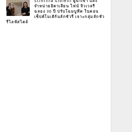
Scintilla Gioielli ผู้นำเข้า และ
จำหน่ายอิตาเลียน ไฟน์ จิวเวลรี
ฉลอง 30 ปี ปรับโฉมบูทีค ในคอน
เซ็ปต์โมเดิร์นลักชัวรี่ เจาะกลุ่มลักชัว
รี่ไลฟ์สไตล์