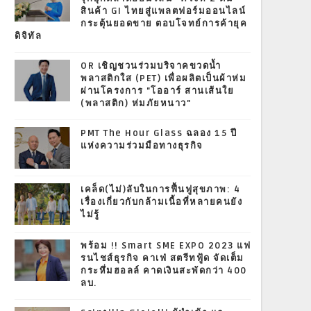
สินค้า GI ไทยสู่แพลตฟอร์มออนไลน์
กระตุ้นยอดขาย ตอบโจทย์การค้ายุค
ดิจิทัล
OR เชิญชวนร่วมบริจาคขวดน้ำ
พลาสติกใส (PET) เพื่อผลิตเป็นผ้าห่ม
ผ่านโครงการ "โออาร์ สานเส้นใย
(พลาสติก) ห่มภัยหนาว"
PMT The Hour Glass ฉลอง 15 ปี
แห่งความร่วมมือทางธุรกิจ
เคล็ด(ไม่)ลับในการฟื้นฟูสุขภาพ: 4
เรื่องเกี่ยวกับกล้ามเนื้อที่หลายคนยัง
ไม่รู้
พร้อม !! Smart SME EXPO 2023 แฟ
รนไชส์ธุรกิจ คาเฟ่ สตรีทฟู้ด จัดเต็ม
กระหึ่มฮอลล์ คาดเงินสะพัดกว่า 400
ลบ.