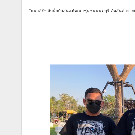
“ธนาสิริฯ จับมือกับสนง.พัฒนาชุมชนนนทบุรี คัดสินค้าจา