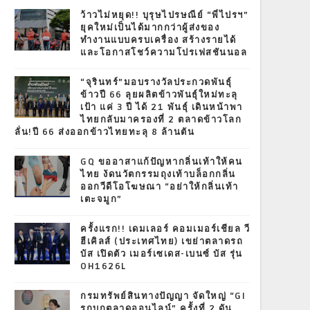
T
ว้าวไม่หยุด!! บุรุษไปรษณีย์ “พี่ไปรฯ”
ยุคใหม่เป็นได้มากกว่าผู้ส่งของ
ทำงานแบบครบเครื่อง สร้างรายได้
และโอกาสโชว์ความโปรเฟสชันนอล
“จุรินทร์”มอบรางวัลประกวดพันธุ์
ข้าวปี 66 ลุยผลิตข้าวพันธุ์ใหม่ทะลุ
เป้า แค่ 3 ปี ได้ 21 พันธุ์ เดินหน้าพา
ไทยกลับมาครองที่ 2 ตลาดข้าวโลก
ลั่น!ปี 66 ส่งออกข้าวไทยทะลุ 8 ล้านตัน
GQ ขออาสาแก้ปัญหากลิ่นเท้าให้คน
ไทย งัดนวัตกรรมถุงเท้าบล็อกกลิ่น
ออกวีดีโอโฆษณา “อย่าให้กลิ่นเท้า
เตะจมูก”
ครั้งแรก!! เดมเลอร์ คอมเมอร์เชียล วี
ฮีเคิลส์ (ประเทศไทย) เขย่าตลาดรถ
บัส เปิดตัว เมอร์เซเดส-เบนซ์ บัส รุ่น
OH1626L
กรมทรัพย์สินทางปัญญา จัดใหญ่ “GI
รุกบุกตลาดออนไลน์” ครั้งที่ 2 ดัน