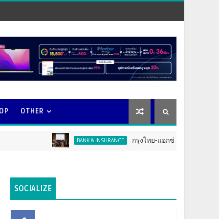
OOP
OTHER
กรุงไทย-แอกซ่า ประกันชีวิต จัดงาน ERD Sp
BANK & INSURANCE
SOCIALIZE