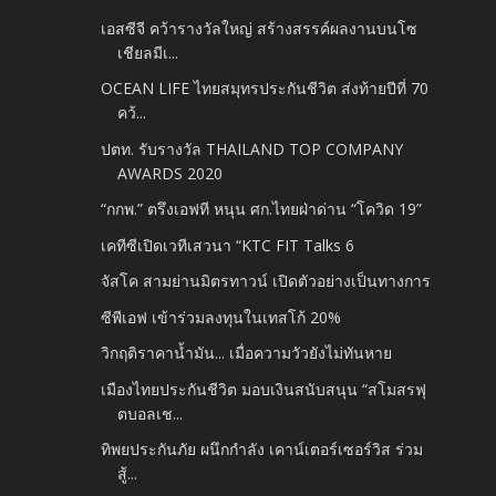
เอสซีจี คว้ารางวัลใหญ่ สร้างสรรค์ผลงานบนโซ
เชียลมีเ...
OCEAN LIFE ไทยสมุทรประกันชีวิต ส่งท้ายปีที่ 70
คว้...
ปตท. รับรางวัล THAILAND TOP COMPANY
AWARDS 2020
“กกพ.” ตรึงเอฟที หนุน ศก.ไทยฝ่าด่าน “โควิด 19”
เคทีซีเปิดเวทีเสวนา “KTC FIT Talks 6
จัสโค สามย่านมิตรทาวน์ เปิดตัวอย่างเป็นทางการ
ซีพีเอฟ เข้าร่วมลงทุนในเทสโก้ 20%
วิกฤติราคาน้ำมัน... เมื่อความวัวยังไม่ทันหาย
เมืองไทยประกันชีวิต มอบเงินสนับสนุน “สโมสรฟุ
ตบอลเช...
ทิพยประกันภัย ผนึกกำลัง เคาน์เตอร์เซอร์วิส ร่วม
สู้...