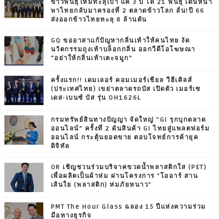
ข้าวพันธุ์ใหม่ทะลุเป้า แค่ 3 ปี ได้ 21 พันธุ์ เดินหน้า
พาไทยกลับมาครองที่ 2 ตลาดข้าวโลก ลั่น!ปี 66
ส่งออกข้าวไทยทะลุ 8 ล้านตัน
GQ ขออาสาแก้ปัญหากลิ่นเท้าให้คนไทย งัด
นวัตกรรมถุงเท้าบล็อกกลิ่น ออกวีดีโอโฆษณา
“อย่าให้กลิ่นเท้าเตะจมูก”
ครั้งแรก!! เดมเลอร์ คอมเมอร์เชียล วีฮีเคิลส์
(ประเทศไทย) เขย่าตลาดรถบัส เปิดตัว เมอร์เซ
เดส-เบนซ์ บัส รุ่น OH1626L
กรมทรัพย์สินทางปัญญา จัดใหญ่ “GI รุกบุกตลาด
ออนไลน์” ครั้งที่ 2 ดันสินค้า GI ไทยสู่แพลตฟอร์ม
ออนไลน์ กระตุ้นยอดขาย ตอบโจทย์การค้ายุค
ดิจิทัล
OR เชิญชวนร่วมบริจาคขวดน้ำพลาสติกใส (PET)
เพื่อผลิตเป็นผ้าห่ม ผ่านโครงการ "โออาร์ สาน
เส้นใย (พลาสติก) ห่มภัยหนาว"
PMT The Hour Glass ฉลอง 15 ปีแห่งความร่วม
มือทางธุรกิจ