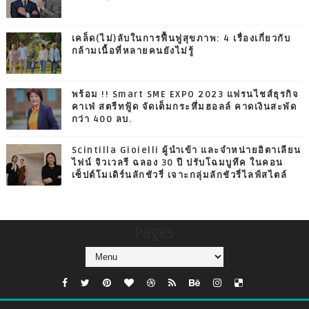
เคล็ด(ไม่)ลับในการฟื้นฟูสุขภาพ: 4 เรื่องเกี่ยวกับ
กล้ามเนื้อที่หลายคนยังไม่รู้
พร้อม !! Smart SME EXPO 2023 แฟรนไชส์ธุรกิจ
คาเฟ่ สตรีทฟู้ด จัดเต็มกระหึ่มฮอลล์ คาดเงินสะพัด
กว่า 400 ลบ.
Scintilla Gioielli ผู้นำเข้า และจำหน่ายอิตาเลียน
ไฟน์ จิวเวลรี ฉลอง 30 ปี ปรับโฉมบูทีค ในคอน
เซ็ปต์โมเดิร์นลักชัวรี่ เจาะกลุ่มลักชัวรี่ไลฟ์สไตล์
Pages