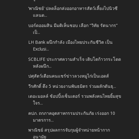
‘พาณิชย์’ ปลดล็อกส่งออกอาหารสัตว์เลี้ยงไปนิวซี
แลนด...
บอร์ดออมสิน มีมติเห็นชอบ เลือก “วิทัย รัตนากร”
เป็...
LH Bank ผนึกกำลัง เมืองไทยประกันชีวิต เป็น
Exclusi...
SCBLIFE ประกาศความสำเร็จ เติบโตก้าวกระโดด
หลังผนึก...
ปศุสัตว์เตือนคนแชร์ข่าวลวงหมูไก่เป็นเอดส์
วีรศักดิ์ ดึง 5 หน่วยงานพันธมิตร ร่วมผลักดันธุ...
เดอะมอลล์ ช้อปปิ้งเซ็นเตอร์ รวมพลังคนไทยยิ้มสุข
ใจร...
คปภ. ถกภาคอุตสาหกรรมประกันภัย เร่งออก 10
มาตรการ...
พาณิชย์ สรุปผลการจับกุมผู้จำหน่ายหน้ากาก
อนามัย