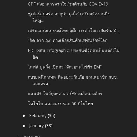
CPF ส่งอาหารจากใจร่วมต้านภัย COVID-19
ซูเปอร์สปอร์ต ลากูน่า ภูเก็ต’ เตรียมจัดงานยิ่ง
ใหญ่...
เสริมแกร่งแบรนด์ไทย สู้ศึกการค้าโลก เปิดรับสมั...
“คิด-จาก-ถุง” ทางเลือกสินค้าแฟชันรักษ์โลก
EIC Data Infographic: ประกันชีวิตจำเป็นแต่ยังไม่
ฮิต
ไลฟส์ มูฟวิ่ง เปิดตัว “จักรยานไฟฟ้า EM”
กบข. ผนึก ททท. ทิพยประกันภัย ชวนสมาชิก กบข.
และครอ...
แสนสิริ โชว์ยุทธศาสตร์ขับเคลื่อนองค์กร
โตโยโบ ฉลองครบรอบ 50 ปีในไทย
February
(35)
►
January
(38)
►