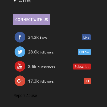
2019
(9)
►
CONNECT WITH US
34.2k
Like
likes
28.6k
Follow
followers
8.6k
Subscribe
subscribers
17.3k
+1
followers
Report Abuse