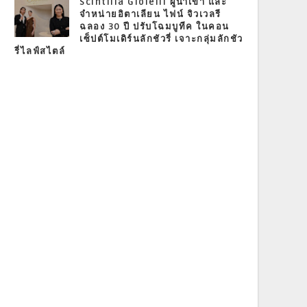
Scintilla Gioielli ผู้นำเข้า และ
จำหน่ายอิตาเลียน ไฟน์ จิวเวลรี
ฉลอง 30 ปี ปรับโฉมบูทีค ในคอน
เซ็ปต์โมเดิร์นลักชัวรี่ เจาะกลุ่มลักชัว
รี่ไลฟ์สไตล์