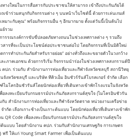
่องทางใหม่ในการสื่อสารกับประชาชนให้สามารถ เข้าถึงประกันภัยได้
เข้าร่วมสนุกกับกิจกรรมต่าง ๆ บนหน้าเว็บไซต์นี้ ด้วยการเล่นเกมส์
เหมาะกับคุณ” พร้อมกิจกรรมอื่น ๆ อีกมากมาย ตั้งแต่วันนี้เป็นต้นไป
นย์รวม
ครงการรณรงค์การขับขี่ปลอดภัยทางถนนในช่วงเทศกาลต่าง ๆ รวมถึง
วสารที่จะเป็นประโยชน์ต่อประชาชนต่อไป โดยกิจกรรมที่เป็นมิติใหม่
กิดการทําประกันภัยสําหรับรายย่อย” อย่างทั่วถึงและขยายตัวในวงกว้าง
ละภาคเอกชน ด้วยการริเริ่ม กิจกรรมนําร่องในช่วงเทศกาลสงกรานต์ปี
 คปภ. ร่วมกับ สํานักงานการท่องเที่ยวและกีฬาจังหวัดชลบุรี สถานีวิทยุ
งหวัดชลบุรี และบริษัท ทีคิวเอ็ม อินชัวร์รันส์โบรคเกอร์ จํากัด เลือก
ัณฑ์ไมโครอินชัวรันส์โดยนักท่องเที่ยวที่เดินทางเข้าพักโรงแรมในจังหวัด
่อลงทะเบียนรับกรมธรรม์ประกันภัยสงกรานต์สุขใจ (ไมโครอินชัวรัน
่วมกับ สํานักงานการท่องเที่ยวและกีฬาจังหวัดตราด หน่วยงานเครือข่าย
 จํากัด เลือกเกาะช้างเป็นเกาะต้นแบบ โดยนักท่องเที่ยวที่เดินทางเข้าพัก
 QR Code เพื่อลงทะเบียนรับกรมธรรม์ประกันภัยสงกรานต์สุขใจ
ใหม่ต้นแบบ โดยสํานักงาน คปภ. ร่วมกับสํานักงานเศรษฐกิจ การเกษตร
ฟรี ให้แก่ Young Smart Farmer เพื่อเป็นต้นแบบ