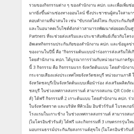
รวมของกิจกรรมต่าง ๆ ของสํานักงาน คปภ. และเพื่อเพิ่มช
มากยิ่งขึ้นผ่านช่องทางออนไลน์ ซึ่งประชาชนผู้สนใจสามารถ
ตอบคําถามที่น่าสนใจ เช่น “ขับรถสไตล์ไหน กับประกันภัยที่
และในอนาคตเว็บไซต์ดังกล่าวสามารถพัฒนาต่อยอดเป็นศู
Partners ที่จะช่วยส่งเสริมและประชาสัมพันธ์เกี่ยวกับโ
อัพเดทกิจกรรมประกันภัยของสํานักงาน คปภ. และข้อมูลข่า
ของงานในปีนี้ คือ “กิจกรรมต้นแบบนําร่องการส่งเสริมให้เ
โดยสํานักงาน คปภ. ได้บูรณาการร่วมกับหน่วยงานภาครัฐแ
นี้ 3 กิจกรรม คือ กิจกรรมแรก จังหวัดต้นแบบ โดยสํานักงาน
กระจายเสียงแห่งประเทศไทยจังหวัดชลบุรี หน่วยงานภาคี ในจั
จังหวัดชลบุรีเป็นจังหวัดต้นแบบเพื่อนําร่อง ส่งเสริมผลิตภ
ชลบุรี ในช่วงเทศกาลสงกรานต์ สามารถสแกน QR Code เพื
ส์) ได้ฟรี กิจกรรมที่ 2 เกาะต้นแบบ โดยสํานักงาน คปภ. ร
ในจังหวัดตราด และบริษัท ทีคิวเอ็ม อินชัวร์รันส์ โบรคเกอร์
โรงแรมในเกาะช้าง ในช่วงเทศกาลสงกรานต์ สามารถสแกน
(ไมโครอินชัวรันส์) ได้ฟรี และกิจกรรมที่ 3 เกษตรกรรุ่น
มอบกรมธรรม์ประกันภัยสงกรานต์สุขใจ (ไมโครอินชัวรันส์) 