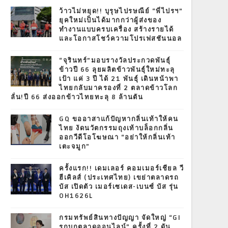
T
ว้าวไม่หยุด!! บุรุษไปรษณีย์ “พี่ไปรฯ”
ยุคใหม่เป็นได้มากกว่าผู้ส่งของ
ทำงานแบบครบเครื่อง สร้างรายได้
และโอกาสโชว์ความโปรเฟสชันนอล
“จุรินทร์”มอบรางวัลประกวดพันธุ์
ข้าวปี 66 ลุยผลิตข้าวพันธุ์ใหม่ทะลุ
เป้า แค่ 3 ปี ได้ 21 พันธุ์ เดินหน้าพา
ไทยกลับมาครองที่ 2 ตลาดข้าวโลก
ลั่น!ปี 66 ส่งออกข้าวไทยทะลุ 8 ล้านตัน
GQ ขออาสาแก้ปัญหากลิ่นเท้าให้คน
ไทย งัดนวัตกรรมถุงเท้าบล็อกกลิ่น
ออกวีดีโอโฆษณา “อย่าให้กลิ่นเท้า
เตะจมูก”
ครั้งแรก!! เดมเลอร์ คอมเมอร์เชียล วี
ฮีเคิลส์ (ประเทศไทย) เขย่าตลาดรถ
บัส เปิดตัว เมอร์เซเดส-เบนซ์ บัส รุ่น
OH1626L
กรมทรัพย์สินทางปัญญา จัดใหญ่ “GI
รุกบุกตลาดออนไลน์” ครั้งที่ 2 ดัน