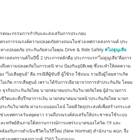
ธิการคณะกรรมการกํากับและส่งเสริมการประกอบ
ิดตัวโครงการรณรงค์ความปลอดภัยทางถนนในช่วงเทศกาลสงกรานต์ ประ
นทางปลอดภัย ประกันภัยห่วงใยคุณ Drive & Ride Safely
#ไม่สูญเสีย
ทศกาลสงกรานต์ในปีนี้ 2 ประการหลักคือ ประการแรก“ไม่สูญเสีย”คือการ
ึงถึงความปลอดภัยในการเดนิ ทาง ป้องกันอุบัติเหตุ ซึ่งจะทําให้ลดความ
“ไม่เสียศูนย์” คือ กรณีที่ผู้ขับขี่ ผู้ใช้รถ ใช้ถนน รวมถึงผู้โดยสารเกิด
่าไม่เกิด การเสียศูนย์ เพราะได้รับการเยียวยาจากการทําประกันภัย โดยม
า ธุรกิจประกันภัยไทย นายกสมาคมประกันวินาศภัยไทย ผู้อํานวยการ
ชีวิตและที่ปรึกษาการเงิน นายกสมาคมนายหน้าประกันภัยไทย นายก
ทประกันวินาศภัย ผ่านระบบออนไลน์ โดยมีวัตถุประสงค์เพื่อสร้างกระแส
ัยในช่วงเทศกาลวันหยุดยาว รวมถึงรณรงค์ส่งเสริมให้ประชาชนใช้ระบบ
ีวิตและทรัพย์สินภายใต้สถานการณ์การแพร่ระบาดของโควิด-19 และ
้องกับการดําเนินชีวิตในวิถีใหม่ (New Normal) สํานักงาน คปภ. จึง
ช่วงเทศกาลสงกรานต์ 2565 ในรูปแบบ