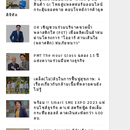
สินค้า GI ไทยสู่แพลตฟอร์มออนไลน์
กระตุ้นยอดขาย ตอบโจทย์การค้ายุค
ดิจิทัล
OR เชิญชวนร่วมบริจาคขวดน้ำ
พลาสติกใส (PET) เพื่อผลิตเป็นผ้าห่ม
ผ่านโครงการ "โออาร์ สานเส้นใย
(พลาสติก) ห่มภัยหนาว"
PMT The Hour Glass ฉลอง 15 ปี
แห่งความร่วมมือทางธุรกิจ
เคล็ด(ไม่)ลับในการฟื้นฟูสุขภาพ: 4
เรื่องเกี่ยวกับกล้ามเนื้อที่หลายคนยัง
ไม่รู้
พร้อม !! Smart SME EXPO 2023 แฟ
รนไชส์ธุรกิจ คาเฟ่ สตรีทฟู้ด จัดเต็ม
กระหึ่มฮอลล์ คาดเงินสะพัดกว่า 400
ลบ.