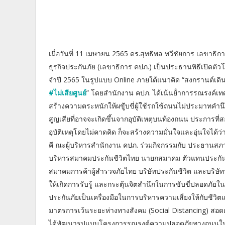
เมื่อวันที่ 11 เมษายน 2565 ดร.สุทธิพล ทวีชัยการ เลขา
ธุรกิจประกันภัย (เลขาธิการ คปภ.) เป็นประธานพิธีเป
จําปี 2565 ในรูปแบบ Online ภายใต้แนวคิด “สงกรานต์เดิ
#ไม่เสียศูนย์
” โดยสํานักงาน คปภ. ได้เน้นย้ําการรณรงค์เ
สร้างความตระหนักให้ผขู้ับขี่ผู้ใช้รถใช้ถนนไม่ประมาทคําน
สูญเสียที่อาจจะเกิดขึ้นจากอุบัติเหตุบนท้องถนน ประการที่สอง 
อุบัติเหตุโดยไม่คาดคิด ก็จะสร้างความมั่นใจและอุ่นใจได้ว
คี ณะผู้บริหารสํานักงาน คปภ. ร่วมกิจกรรมกับ ประธานสภ
บริหารสมาคมประกันชีวิตไทย นายกสมาคม ตัวแทนประกัน
สมาคมการค้าผู้สํารวจภัยไทย บริษัทประกันชีวิต และบริษั
ให้เกิดการรับรู้ และกระตุ้นจิตสํานึกในการขับขี่ปลอดภ
ประกันภัยเป็นเครื่องมือในการบริหารความเสี่ยงให้กับช
มาตรการเว้นระยะห่างทางสังคม (Social Distancing) สอดคล
ได้พัฒนารูปแบบโครงการรณรงค์ความปลอดภัยทางถนนใน