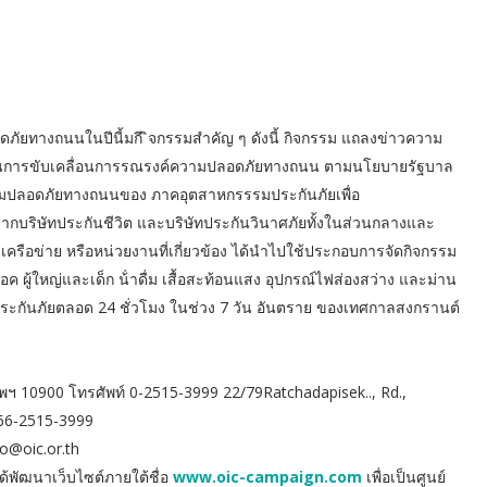
ัยทางถนนในปีนี้มกี ิจกรรมสําคัญ ๆ ดังนี้ กิจกรรม แถลงข่าวความ
ย ในการขับเคลื่อนการรณรงค์ความปลอดภัยทางถนน ตามนโยบายรัฐบาล
มปลอดภัยทางถนนของ ภาคอุตสาหกรรรมประกันภัยเพื่อ
ากบริษัทประกันชีวิต และบริษัทประกันวินาศภัยทั้งในส่วนกลางและ
เครือข่าย หรือหน่วยงานที่เกี่ยวข้อง ได้นําไปใช้ประกอบการจัดกิจกรรม
ผู้ใหญ่และเด็ก น้ําดื่ม เสื้อสะท้อนแสง อุปกรณ์ไฟส่องสว่าง และม่าน
ระกันภัยตลอด 24 ชั่วโมง ในช่วง 7 วัน อันตราย ของเทศกาลสงกรานต์
พฯ 10900 โทรศัพท์ 0-2515-3999 22/79Ratchadapisek.., Rd.,
+66-2515-3999
fo@oic.or.th
ด้พัฒนาเว็บไซต์ภายใต้ชื่อ
www.oic-campaign.com
เพื่อเป็นศูนย์