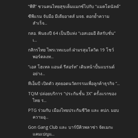
“พีที” ชวนคนไทยสุขเต็มแมกซ์ไปกับ “แมคโดนัลด์”
ซีพีแรม จับมือ มีเดียอาตส์ มจธ. ตอกย้ำความ
สำเร็จ...
กสอ. ฟันธงปี 64 เป็นปีแห่ง “เอสเอมอี ดิสรับชั่น”
เ...
กสิกรไทย ไพรเวทแบงก์ ฝ่ามรสุมโควิด 19 โชว์
พอร์ตลงท...
“เอส โฮเทล แอนด์​ รีสอร์ท” เดินหน้าปั้นแบรนด์
อย่าง...
ทีเอ็มบี เปิดตัว สุดยอดนวัตกรรมเพื่อลูกค้าธุรกิจ “...
TQM ปล่อยบริการ “ประกันชั้น 3X” ครั้งแรกของ
ไทย ร...
PTG ร่วมกับ เมืองไทยประกันชีวิต และ คปภ. มอบ
ความอุ...
Gon Gang Club และ บาร์บีคิวพลาซ่า จัดเมกะ
แคมเปญแ...