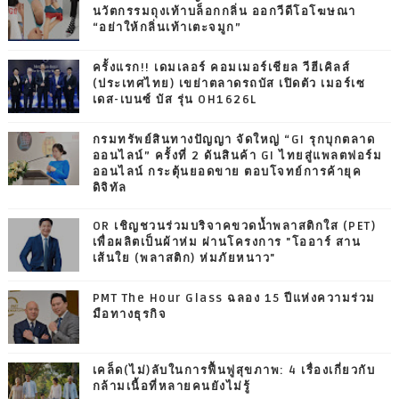
นวัตกรรมถุงเท้าบล็อกกลิ่น ออกวีดีโอโฆษณา
“อย่าให้กลิ่นเท้าเตะจมูก”
ครั้งแรก!! เดมเลอร์ คอมเมอร์เชียล วีฮีเคิลส์
(ประเทศไทย) เขย่าตลาดรถบัส เปิดตัว เมอร์เซ
เดส-เบนซ์ บัส รุ่น OH1626L
กรมทรัพย์สินทางปัญญา จัดใหญ่ “GI รุกบุกตลาด
ออนไลน์” ครั้งที่ 2 ดันสินค้า GI ไทยสู่แพลตฟอร์ม
ออนไลน์ กระตุ้นยอดขาย ตอบโจทย์การค้ายุค
ดิจิทัล
OR เชิญชวนร่วมบริจาคขวดน้ำพลาสติกใส (PET)
เพื่อผลิตเป็นผ้าห่ม ผ่านโครงการ "โออาร์ สาน
เส้นใย (พลาสติก) ห่มภัยหนาว"
PMT The Hour Glass ฉลอง 15 ปีแห่งความร่วม
มือทางธุรกิจ
เคล็ด(ไม่)ลับในการฟื้นฟูสุขภาพ: 4 เรื่องเกี่ยวกับ
กล้ามเนื้อที่หลายคนยังไม่รู้