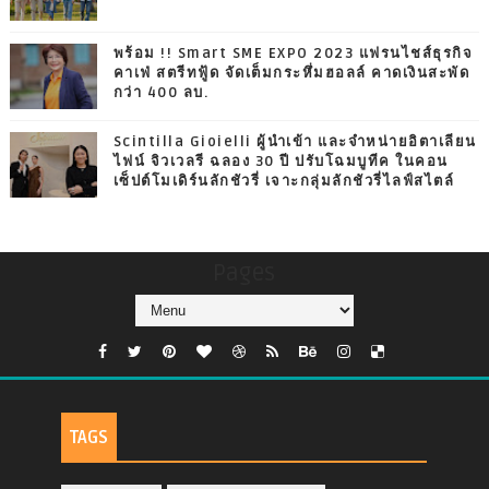
พร้อม !! Smart SME EXPO 2023 แฟรนไชส์ธุรกิจ
คาเฟ่ สตรีทฟู้ด จัดเต็มกระหึ่มฮอลล์ คาดเงินสะพัด
กว่า 400 ลบ.
Scintilla Gioielli ผู้นำเข้า และจำหน่ายอิตาเลียน
ไฟน์ จิวเวลรี ฉลอง 30 ปี ปรับโฉมบูทีค ในคอน
เซ็ปต์โมเดิร์นลักชัวรี่ เจาะกลุ่มลักชัวรี่ไลฟ์สไตล์
Pages
TAGS