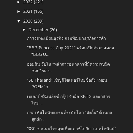
2022
(421)
►
2021
(165)
►
2020
(239)
▼
December
(26)
▼
การจดทะเบียนธุรกิจ กรมพัฒนาธุรกิจการค้า
“BBG Princess Cup 2021” พร้อมเปิดตัวมาสคอต
“BBG U...
ออมสิน รับใน “หลักการธนาคารที่มีความรับผิด
ชอบ” ของ...
“SE Thailand” เชิญดีไซเนอร์ไทยชื่อดัง “ฌอน
POEM” ร...
เมเจอร์ ซีนีเพล็กซ์ กรุ้ป จับมือ KBTG และกสิกร
ไทย ...
ถอดรหัสโดนัทแบรนด์ระดับโลก “ดังกิ้น” ด้านกล
ยุทธ์ก...
“พีที” ชวนคนไทยสุขเต็มแมกซ์ไปกับ “แมคโดนัลด์”