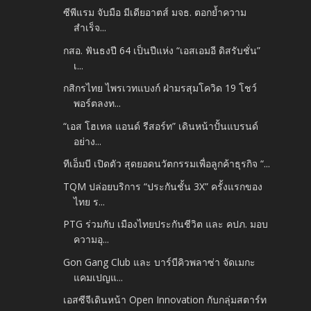
ซีพีแรม จับมือ มีเดียอาตส์ มจธ. ตอกย้ำความ
สำเร็จ...
กสอ. ฟันธงปี 64 เป็นปีแห่ง “เอสเอมอี ดิสรับชั่น”
เ...
กสิกรไทย ไพรเวทแบงก์ ฝ่ามรสุมโควิด 19 โชว์
พอร์ตลงท...
“เอส โฮเทล แอนด์​ รีสอร์ท” เดินหน้าปั้นแบรนด์
อย่าง...
ทีเอ็มบี เปิดตัว สุดยอดนวัตกรรมเพื่อลูกค้าธุรกิจ “...
TQM ปล่อยบริการ “ประกันชั้น 3X” ครั้งแรกของ
ไทย ร...
PTG ร่วมกับ เมืองไทยประกันชีวิต และ คปภ. มอบ
ความอุ...
Gon Gang Club และ บาร์บีคิวพลาซ่า จัดเมกะ
แคมเปญแ...
เอสซีจีเดินหน้า Open Innovation กับกลุ่มสตาร์ท