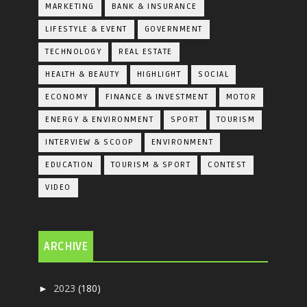
MARKETING
BANK & INSURANCE
LIFESTYLE & EVENT
GOVERNMENT
TECHNOLOGY
REAL ESTATE
HEALTH & BEAUTY
HIGHLIGHT
SOCIAL
ECONOMY
FINANCE & INVESTMENT
MOTOR
ENERGY & ENVIRONMENT
SPORT
TOURISM
INTERVIEW & SCOOP
ENVIRONMENT
EDUCATION
TOURISM & SPORT
CONTEST
VIDEO
ARCHIVE
2023
(180)
►