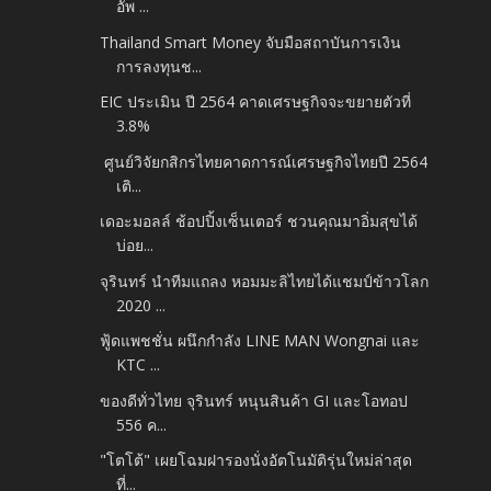
อัพ ...
Thailand Smart Money จับมือสถาบันการเงิน
การลงทุนช...
EIC ประเมิน ปี 2564 คาดเศรษฐกิจจะขยายตัวที่
3.8%
​ ศูนย์วิจัยกสิกรไทยคาดการณ์เศรษฐกิจไทยปี 2564
เติ...
เดอะมอลล์ ช้อปปิ้งเซ็นเตอร์ ชวนคุณมาอิ่มสุขได้
บ่อย...
จุรินทร์ นำทีมแถลง หอมมะลิไทยได้แชมป์ข้าวโลก
2020 ...
ฟู้ดแพชชั่น ผนึกกำลัง LINE MAN Wongnai และ
KTC ...
ของดีทั่วไทย จุรินทร์ หนุนสินค้า GI และโอทอป
556 ค...
"โตโต้" เผยโฉมฝารองนั่งอัตโนมัติรุ่นใหม่ล่าสุด
ที่...