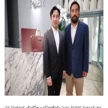
“SE Thailand” เชิญดีไซเนอร์ไทยชื่อดัง “ฌอน POEM” รังสรรค์ “ชุด