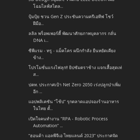
โฉมไลฟ์สไตล...
ปุ้มปุ้ย ชวน Gen Z ประชันความครีเอทีฟ โชว์
ฝีมือ...
ลลิล พร็อพเพอร์ตี้ พัฒนาศักยภาพบุคลากร กลั่น
DNA เ...
ซีพีแรม - ทรู - แม็คโคร ผนึกกำลัง ยืนหยัดเคียง
ข้าง...
โปรโมชั่นแรงไฟลุก!! ยิปซัมตราช้าง แจกเสื้อสุดเท่
ส...
ปตท. ประกาศเป้า Net Zero 2050 เร่งปลูกป่าเพิ่ม
อีก ...
แอปพลิเคชัน “โช้ป” รุกตลาดแอปจองร้านอาหาร
ในไทย ตั้...
เปิดใจคนทำงาน “RPA - Robotic Process
Automation” ...
“ฮอนด้า แอลพีจีเอ ไทยแลนด์ 2023” ประกาศจัด