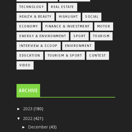
TECHNOLOGY
REAL ESTATE
HEALTH & BEAUTY
HIGHLIGHT
SOCIAL
ECONOMY
FINANCE & INVESTMENT
MOTOR
ENERGY & ENVIRONMENT
SPORT
TOURISM
INTERVIEW & SCOOP
ENVIRONMENT
EDUCATION
TOURISM & SPORT
CONTEST
VIDEO
ARCHIVE
2023
(180)
►
2022
(421)
▼
December
(43)
►