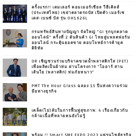
ครั้งแรก!! เดมเลอร์ คอมเมอร์เชียล วีฮีเคิลส์
(ประเทศไทย) เขย่าตลาดรถบัส เปิดตัว เมอร์เซ
เดส-เบนซ์ บัส รุ่น OH1626L
กรมทรัพย์สินทางปัญญา จัดใหญ่ “GI รุกบุกตลาด
ออนไลน์” ครั้งที่ 2 ดันสินค้า GI ไทยสู่แพลตฟอร์ม
ออนไลน์ กระตุ้นยอดขาย ตอบโจทย์การค้ายุค
ดิจิทัล
OR เชิญชวนร่วมบริจาคขวดน้ำพลาสติกใส (PET)
เพื่อผลิตเป็นผ้าห่ม ผ่านโครงการ "โออาร์ สาน
เส้นใย (พลาสติก) ห่มภัยหนาว"
PMT The Hour Glass ฉลอง 15 ปีแห่งความร่วม
มือทางธุรกิจ
เคล็ด(ไม่)ลับในการฟื้นฟูสุขภาพ: 4 เรื่องเกี่ยวกับ
กล้ามเนื้อที่หลายคนยังไม่รู้
พร้อม !! Smart SME EXPO 2023 แฟรนไชส์ธุรกิจ