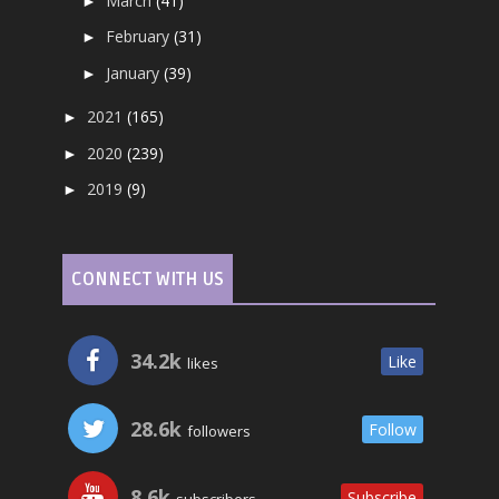
March
(41)
►
February
(31)
►
January
(39)
►
2021
(165)
►
2020
(239)
►
2019
(9)
►
CONNECT WITH US
34.2k
Like
likes
28.6k
Follow
followers
8.6k
Subscribe