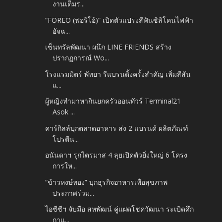
งานเต็มร...
“FOREO (ฟอริโอ้)” เปิดตัวแปรงสีฟันซิลิโคนไฟฟ้า
อัจฉ...
เซ็นทรัลพัฒนา ผนึก LINE FRIENDS สร้าง
ปรากฏการณ์ Wo...
โรงแรมมิตร์ พัทยา รีแบรนดิ้งครั้งสำคัญ เพิ่มสีสัน
แ...
ผู้หญิงทำมาหากินยกครัวออนทัวร์ Terminal21
Asok ...
คาร์กิลล์บุกตลาดอาหาร ส่ง 2 แบรนด์ ผลิตภัณฑ์
โปรตีน...
อนันดาฯ รุกไตรมาส 4 ลุยเปิดตัวยิ่งใหญ่ 6 โครง
การให...
“ข้าวหงษ์ทอง” บุกธุรกิจอาหารเพื่อสุขภาพ
ประกาศร่วม...
ไอซีซีฯ จับมือ สหพัฒน์ คู่แฝดโชควัฒนา ระเบิดศึก
กาแ...