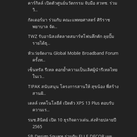
คาร์กิลล์ เปิดตัวศูนย์นวัตกรรม จับมือ สวทช. ร่วม
วิ...
กัลเดอร์มา ร่วมกับ คณะแพทยศาสตร์ ศิริราช
พยาบาล จัด...
TWZ รับอานิสงส์ตลาดสมาร์ทโฟนคึกคัก ลุยปั๊ม
รายได้ธุ...
หัวเว่ยจัดงาน Global Mobile Broadband Forum
ครั้งท...
เซ็นทรัล รีเทล ตอกย้ำความเป็นเลิศผู้นำรีเทลไทย
ในเว...
TIPAK สนับสนุน โครงการสานให้ สุขน้อง พี่สร้าง
สานฝั...
เดลล์ เทคโนโลยีส์ เปิดตัว XPS 13 Plus ตอบรับ
ความเร...
รมช.สินิตย์ เปิด 10 ธุรกิจดาวเด่น..ส่งท้ายปลายปี
2565
SB Design Square ร่วมกับ ELLE DECOR เผย