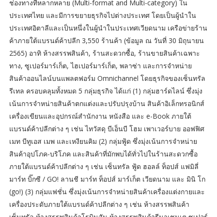
ช่องทางที่หลากหลาย (Multi-format and Multi-category) ใน
ประเทศไทย และมีการขยายธุรกิจไปต่างประเทศ โดยเป็นผู้นำใน
ประเทศอิตาลีและเป็นหนึ่งในผู้นำในประเทศเวียดนาม เครือข่ายร้าน
ค้าภายใต้แบรนด์ค้าปลีก 3,550 ร้านค้า (ข้อมูล ณ วันที่ 30 มิถุนายน
2565) อาทิ ห้างสรรพสินค้า, ร้านสะดวกซื้อ, ร้านขายสินค้าเฉพาะ
ทาง, ซูเปอร์มาร์เก็ต, ไฮเปอร์มาร์เก็ต, พลาซ่า และการจำหน่าย
สินค้าออนไลน์บนแพลตฟอร์ม Omnichannel โดยธุรกิจของเซ็นทรัล
รีเทล ครอบคลุมทั้งหมด 5 กลุ่มธุรกิจ ได้แก่ (1) กลุ่มฮาร์ดไลน์ ซึ่งมุ่ง
เน้นการจำหน่ายสินค้าตกแต่งและปรับปรุงบ้าน สินค้าอิเล็กทรอนิกส์
เครื่องเขียนและอุปกรณ์สำนักงาน หนังสือ และ e-Book ภายใต้
แบรนด์ค้าปลีกต่าง ๆ เช่น ไทวัสดุ บีเอ็นบี โฮม เพาเวอร์บาย ออฟฟิศ
เมท บีทูเอส เมพ และเหงียนคิม (2) กลุ่มฟู้ด ซึ่งมุ่งเน้นการจำหน่าย
สินค้าอุปโภค-บริโภค และสินค้าที่มักพบได้ทั่วไปในร้านสะดวกซื้อ
ภายใต้แบรนด์ค้าปลีกต่าง ๆ เช่น เซ็นทรัล ฟู้ด ฮอลล์ ท็อปส์ แฟมิลี่
มาร์ท บิ๊กซี / GO! ลานชี มาร์ท ท็อปส์ มาร์เก็ต เวียดนาม และ มินิ โก
(go!) (3) กลุ่มแฟชั่น ซึ่งมุ่งเน้นการจำหน่ายสินค้าเครื่องแต่งกายและ
เครื่องประดับภายใต้แบรนด์ค้าปลีกต่าง ๆ เช่น ห้างสรรพสินค้า
เซ็นทรัล ห้างสรรพสินค้าโรบินสัน ห้างสรรพสินค้ารีนาเชนเต ซูเปอร์