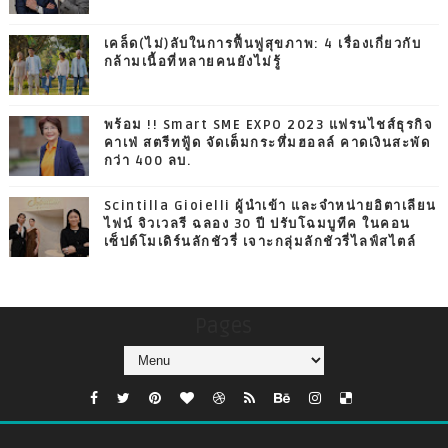
เคล็ด(ไม่)ลับในการฟื้นฟูสุขภาพ: 4 เรื่องเกี่ยวกับ
กล้ามเนื้อที่หลายคนยังไม่รู้
พร้อม !! Smart SME EXPO 2023 แฟรนไชส์ธุรกิจ
คาเฟ่ สตรีทฟู้ด จัดเต็มกระหึ่มฮอลล์ คาดเงินสะพัด
กว่า 400 ลบ.
Scintilla Gioielli ผู้นำเข้า และจำหน่ายอิตาเลียน
ไฟน์ จิวเวลรี ฉลอง 30 ปี ปรับโฉมบูทีค ในคอน
เซ็ปต์โมเดิร์นลักชัวรี่ เจาะกลุ่มลักชัวรี่ไลฟ์สไตล์
Pages