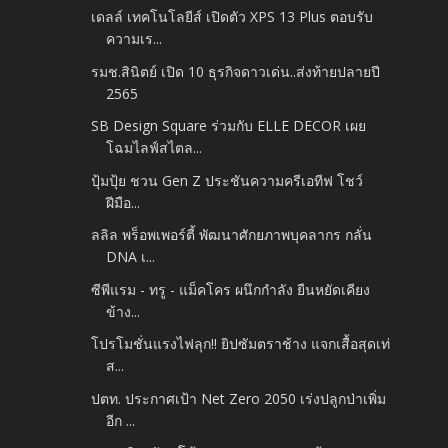
เดลล์ เทคโนโลยีส์ เปิดตัว XPS 13 Plus ตอบรับ
ความเร...
รมช.สินิตย์ เปิด 10 ธุรกิจดาวเด่น..ส่งท้ายปลายปี
2565
SB Design Square ร่วมกับ ELLE DECOR เผย
โฉมไลฟ์สไตล...
ปุ้มปุ้ย ชวน Gen Z ประชันความครีเอทีฟ โชว์
ฝีมือ...
ลลิล พร็อพเพอร์ตี้ พัฒนาศักยภาพบุคลากร กลั่น
DNA เ...
ซีพีแรม - ทรู - แม็คโคร ผนึกกำลัง ยืนหยัดเคียง
ข้าง...
โปรโมชั่นแรงไฟลุก!! ยิปซัมตราช้าง แจกเสื้อสุดเท่
ส...
ปตท. ประกาศเป้า Net Zero 2050 เร่งปลูกป่าเพิ่ม
อีก ...