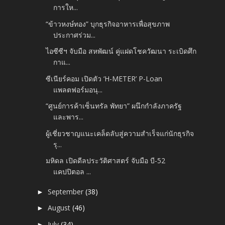
การให...
“ข้าวหงษ์ทอง” บุกธุรกิจอาหารเพื่อสุขภาพ
ประกาศร่วม...
ไอซีซีฯ จับมือ สหพัฒน์ คู่แฝดโชควัฒนา ระเบิดศึก
กาแ...
ซีเนียร์คอม เปิดตัว ‘H-METER’ P-Loan
แพลตฟอร์มอนุ...
“ศูนย์การค้าเซ็นทรัล พัทยา” ผนึกกำลังภาครัฐ
และพาร...
ผู้เชี่ยวชาญแนะเคล็ดลับสู่ความสำเร็จแก่นักธุรกิจ
รุ...
มหิดล เปิดดีลประวัติศาสตร์ จับมือ บี-52
แคปปิตอล ...
September
(38)
►
August
(46)
►
July
(34)
►