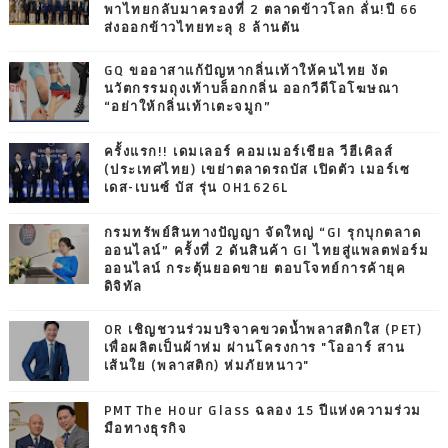
พาไทยกลับมาครองที่ 2 ตลาดข้าวโลก ลั่น!ปี 66
ส่งออกข้าวไทยทะลุ 8 ล้านตัน
GQ ขออาสาแก้ปัญหากลิ่นเท้าให้คนไทย งัด
นวัตกรรมถุงเท้าบล็อกกลิ่น ออกวีดีโอโฆษณา
“อย่าให้กลิ่นเท้าเตะจมูก”
ครั้งแรก!! เดมเลอร์ คอมเมอร์เชียล วีฮีเคิลส์
(ประเทศไทย) เขย่าตลาดรถบัส เปิดตัว เมอร์เซ
เดส-เบนซ์ บัส รุ่น OH1626L
กรมทรัพย์สินทางปัญญา จัดใหญ่ “GI รุกบุกตลาด
ออนไลน์” ครั้งที่ 2 ดันสินค้า GI ไทยสู่แพลตฟอร์ม
ออนไลน์ กระตุ้นยอดขาย ตอบโจทย์การค้ายุค
ดิจิทัล
OR เชิญชวนร่วมบริจาคขวดน้ำพลาสติกใส (PET)
เพื่อผลิตเป็นผ้าห่ม ผ่านโครงการ "โออาร์ สาน
เส้นใย (พลาสติก) ห่มภัยหนาว"
PMT The Hour Glass ฉลอง 15 ปีแห่งความร่วม
มือทางธุรกิจ