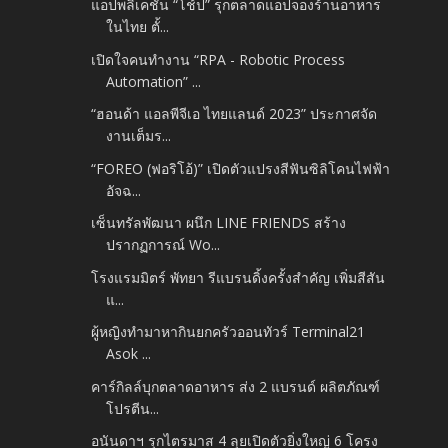
แอปพลิเคชัน “โช้ป” รุกตลาดแอปจองร้านอาหาร
ในไทย ตั้...
เปิดใจคนทำงาน “RPA - Robotic Process
Automation” ...
“ฮอนด้า แอลพีจีเอ ไทยแลนด์ 2023” ประกาศจัด
งานเต็มร...
“FOREO (ฟอริโอ้)” เปิดตัวแปรงสีฟันซิลิโคนไฟฟ้า
อัจฉ...
เซ็นทรัลพัฒนา ผนึก LINE FRIENDS สร้าง
ปรากฏการณ์ Wo...
โรงแรมมิตร์ พัทยา รีแบรนดิ้งครั้งสำคัญ เพิ่มสีสัน
แ...
ผู้หญิงทำมาหากินยกครัวออนทัวร์ Terminal21
Asok ...
คาร์กิลล์บุกตลาดอาหาร ส่ง 2 แบรนด์ ผลิตภัณฑ์
โปรตีน...
อนันดาฯ รุกไตรมาส 4 ลุยเปิดตัวยิ่งใหญ่ 6 โครง