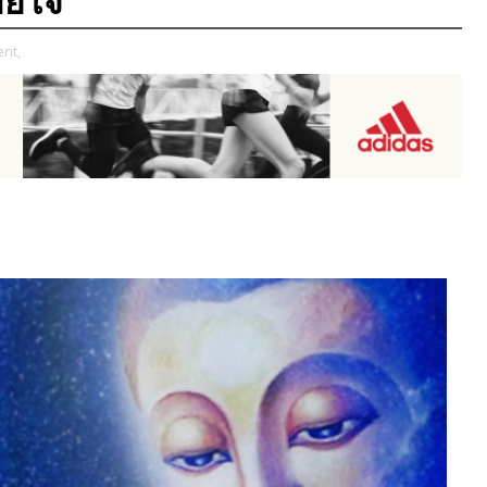
ายใจ”
ent,