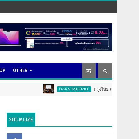
OOP
OTHER
กรุงไทย-แอกซ่า ประกันชีวิต จัดงาน ER
BANK & INSURANCE
SOCIALIZE