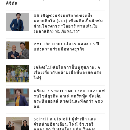
ดิจิทัล
OR เชิญชวนร่วมบริจาคขวดน้ำ
พลาสติกใส (PET) เพื่อผลิตเป็นผ้าห่ม
ผ่านโครงการ "โออาร์ สานเส้นใย
(พลาสติก) ห่มภัยหนาว"
PMT The Hour Glass ฉลอง 15 ปี
แห่งความร่วมมือทางธุรกิจ
เคล็ด(ไม่)ลับในการฟื้นฟูสุขภาพ: 4
เรื่องเกี่ยวกับกล้ามเนื้อที่หลายคนยัง
ไม่รู้
พร้อม !! Smart SME EXPO 2023 แฟ
รนไชส์ธุรกิจ คาเฟ่ สตรีทฟู้ด จัดเต็ม
กระหึ่มฮอลล์ คาดเงินสะพัดกว่า 400
ลบ.
Scintilla Gioielli ผู้นำเข้า และ
จำหน่ายอิตาเลียน ไฟน์ จิวเวลรี
ฉลอง 30 ปี ปรับโฉมบูทีค ในคอน