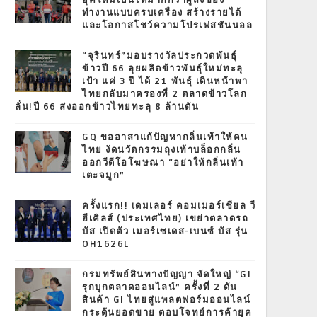
ยุคใหม่เป็นได้มากกว่าผู้ส่งของ
ทำงานแบบครบเครื่อง สร้างรายได้
และโอกาสโชว์ความโปรเฟสชันนอล
“จุรินทร์”มอบรางวัลประกวดพันธุ์
ข้าวปี 66 ลุยผลิตข้าวพันธุ์ใหม่ทะลุ
เป้า แค่ 3 ปี ได้ 21 พันธุ์ เดินหน้าพา
ไทยกลับมาครองที่ 2 ตลาดข้าวโลก
ลั่น!ปี 66 ส่งออกข้าวไทยทะลุ 8 ล้านตัน
GQ ขออาสาแก้ปัญหากลิ่นเท้าให้คน
ไทย งัดนวัตกรรมถุงเท้าบล็อกกลิ่น
ออกวีดีโอโฆษณา “อย่าให้กลิ่นเท้า
เตะจมูก”
ครั้งแรก!! เดมเลอร์ คอมเมอร์เชียล วี
ฮีเคิลส์ (ประเทศไทย) เขย่าตลาดรถ
บัส เปิดตัว เมอร์เซเดส-เบนซ์ บัส รุ่น
OH1626L
กรมทรัพย์สินทางปัญญา จัดใหญ่ “GI
รุกบุกตลาดออนไลน์” ครั้งที่ 2 ดัน
สินค้า GI ไทยสู่แพลตฟอร์มออนไลน์
กระตุ้นยอดขาย ตอบโจทย์การค้ายุค