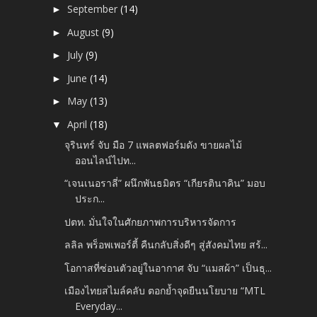
September
(14)
►
August
(9)
►
July
(9)
►
June
(14)
►
May
(13)
►
April
(18)
▼
จุรินทร์ จับ มือ 7 แพลตฟอร์มดัง ขายผลไม้
ออนไลน์ไปท...
“เจนเนอราลี่” ผนึกพันธมิตร “เกียรตินาคิน” มอบ
ประก...
ปตท. มั่นใจในศักยภาพการบริหารจัดการ
ลลิล พร็อพเพอร์ตี้ คืนกลับสิ่งดีๆ สู่สังคมไทย สร้...
โอกาสที่ซ่อนตัวอยู่ในอากาศ จับ “แมสผ้า” เป็นธุ...
เมืองไทยสไมล์คลับ ตอกย้ำจุดยืนนโยบาย “MTL
Everyday...