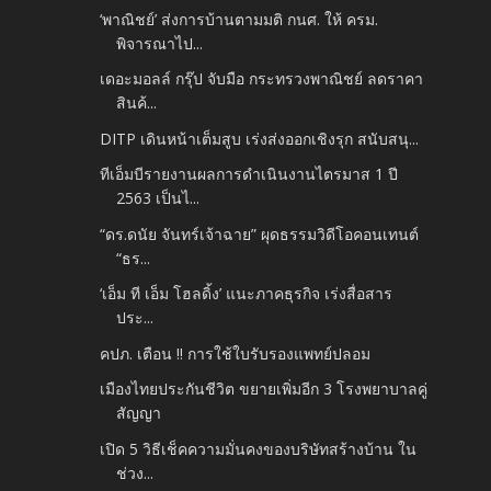
‘พาณิชย์’ ส่งการบ้านตามมติ กนศ. ให้ ครม.
พิจารณาไป...
เดอะมอลล์ กรุ๊ป จับมือ กระทรวงพาณิชย์ ลดราคา
สินค้...
DITP เดินหน้าเต็มสูบ เร่งส่งออกเชิงรุก สนับสนุ...
ทีเอ็มบีรายงานผลการดำเนินงานไตรมาส 1 ปี
2563 เป็นไ...
“ดร.ดนัย จันทร์เจ้าฉาย” ผุดธรรมวิดีโอคอนเทนต์
“ธร...
‘เอ็ม ที เอ็ม โฮลดิ้ง’ แนะภาคธุรกิจ เร่งสื่อสาร
ประ...
คปภ. เตือน !! การใช้ใบรับรองแพทย์ปลอม
เมืองไทยประกันชีวิต ขยายเพิ่มอีก 3 โรงพยาบาลคู่
สัญญา
เปิด 5 วิธีเช็คความมั่นคงของบริษัทสร้างบ้าน ใน
ช่วง...