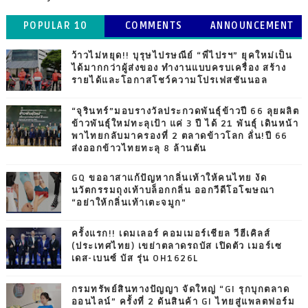
POPULAR 10
COMMENTS
ANNOUNCEMENT
ว้าวไม่หยุด!! บุรุษไปรษณีย์ “พี่ไปรฯ” ยุคใหม่เป็น
ได้มากกว่าผู้ส่งของ ทำงานแบบครบเครื่อง สร้าง
รายได้และโอกาสโชว์ความโปรเฟสชันนอล
“จุรินทร์”มอบรางวัลประกวดพันธุ์ข้าวปี 66 ลุยผลิต
ข้าวพันธุ์ใหม่ทะลุเป้า แค่ 3 ปี ได้ 21 พันธุ์ เดินหน้า
พาไทยกลับมาครองที่ 2 ตลาดข้าวโลก ลั่น!ปี 66
ส่งออกข้าวไทยทะลุ 8 ล้านตัน
GQ ขออาสาแก้ปัญหากลิ่นเท้าให้คนไทย งัด
นวัตกรรมถุงเท้าบล็อกกลิ่น ออกวีดีโอโฆษณา
“อย่าให้กลิ่นเท้าเตะจมูก”
ครั้งแรก!! เดมเลอร์ คอมเมอร์เชียล วีฮีเคิลส์
(ประเทศไทย) เขย่าตลาดรถบัส เปิดตัว เมอร์เซ
เดส-เบนซ์ บัส รุ่น OH1626L
กรมทรัพย์สินทางปัญญา จัดใหญ่ “GI รุกบุกตลาด
ออนไลน์” ครั้งที่ 2 ดันสินค้า GI ไทยสู่แพลตฟอร์ม