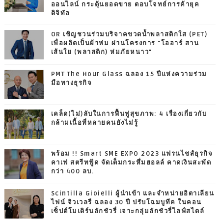
ออนไลน์ กระตุ้นยอดขาย ตอบโจทย์การค้ายุค
ดิจิทัล
OR เชิญชวนร่วมบริจาคขวดน้ำพลาสติกใส (PET)
เพื่อผลิตเป็นผ้าห่ม ผ่านโครงการ "โออาร์ สาน
เส้นใย (พลาสติก) ห่มภัยหนาว"
PMT The Hour Glass ฉลอง 15 ปีแห่งความร่วม
มือทางธุรกิจ
เคล็ด(ไม่)ลับในการฟื้นฟูสุขภาพ: 4 เรื่องเกี่ยวกับ
กล้ามเนื้อที่หลายคนยังไม่รู้
พร้อม !! Smart SME EXPO 2023 แฟรนไชส์ธุรกิจ
คาเฟ่ สตรีทฟู้ด จัดเต็มกระหึ่มฮอลล์ คาดเงินสะพัด
กว่า 400 ลบ.
Scintilla Gioielli ผู้นำเข้า และจำหน่ายอิตาเลียน
ไฟน์ จิวเวลรี ฉลอง 30 ปี ปรับโฉมบูทีค ในคอน
เซ็ปต์โมเดิร์นลักชัวรี่ เจาะกลุ่มลักชัวรี่ไลฟ์สไตล์