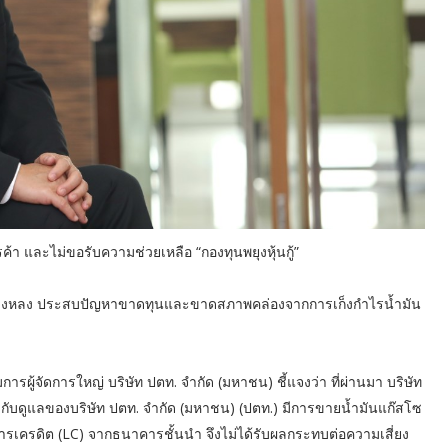
า และไม่ขอรับความช่วยเหลือ “กองทุนพยุงหุ้นกู้”
หรือซิงหลง ประสบปัญหาขาดทุนและขาดสภาพคล่องจากการเก็งกำไรน้ำมัน
ผู้จัดการใหญ่ บริษัท ปตท. จำกัด (มหาชน) ชี้แจงว่า ที่ผ่านมา บริษัท
รกำกับดูแลของบริษัท ปตท. จำกัด (มหาชน) (ปตท.) มีการขายน้ำมันแก๊สโซ
สารเครดิต (LC) จากธนาคารชั้นนำ จึงไม่ได้รับผลกระทบต่อความเสี่ยง