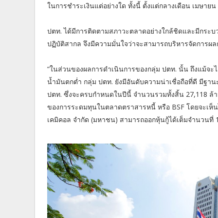
ในการชำระเงินแต่อย่างใด ทั้งนี้ ตั้งแต่กลางเดือน เมษาย
ปตท. ได้มีการติดตามสภาวะตลาดอย่างใกล้ชิดและมีกระ
ปฏิบัติสากล จึงมีความมั่นใจว่าจะสามารถบริหารจัดการ
“ในส่วนของผลการดำเนินการของกลุ่ม ปตท. นั้น ถึงแม้
น้ำมันตกต่ำ กลุ่ม ปตท. ยังมีอันดับความน่าเชื่อถือที่ดี ม
ปตท. ซึ่งจะครบกำหนดในปีนี้ จำนวนรวมทั้งสิ้น 27,118 ล
ของการระดมทุนในตลาดตราสารหนี้ หรือ BSF โดยจะเห็นได้
เคมิคอล จำกัด (มหาชน) สามารถออกหุ้นกู้ได้เต็มจำนวนที