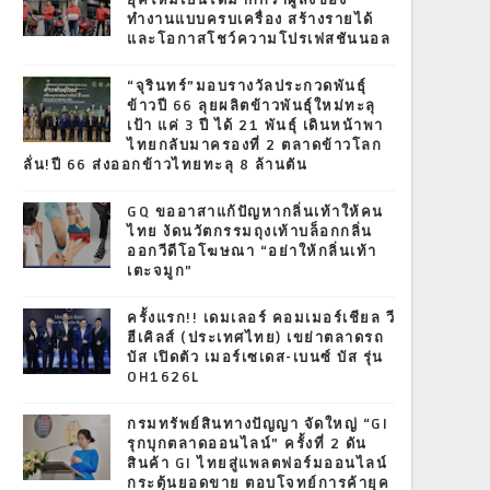
ยุคใหม่เป็นได้มากกว่าผู้ส่งของ
ทำงานแบบครบเครื่อง สร้างรายได้
และโอกาสโชว์ความโปรเฟสชันนอล
“จุรินทร์”มอบรางวัลประกวดพันธุ์
ข้าวปี 66 ลุยผลิตข้าวพันธุ์ใหม่ทะลุ
เป้า แค่ 3 ปี ได้ 21 พันธุ์ เดินหน้าพา
ไทยกลับมาครองที่ 2 ตลาดข้าวโลก
ลั่น!ปี 66 ส่งออกข้าวไทยทะลุ 8 ล้านตัน
GQ ขออาสาแก้ปัญหากลิ่นเท้าให้คน
ไทย งัดนวัตกรรมถุงเท้าบล็อกกลิ่น
ออกวีดีโอโฆษณา “อย่าให้กลิ่นเท้า
เตะจมูก”
ครั้งแรก!! เดมเลอร์ คอมเมอร์เชียล วี
ฮีเคิลส์ (ประเทศไทย) เขย่าตลาดรถ
บัส เปิดตัว เมอร์เซเดส-เบนซ์ บัส รุ่น
OH1626L
กรมทรัพย์สินทางปัญญา จัดใหญ่ “GI
รุกบุกตลาดออนไลน์” ครั้งที่ 2 ดัน
สินค้า GI ไทยสู่แพลตฟอร์มออนไลน์
กระตุ้นยอดขาย ตอบโจทย์การค้ายุค