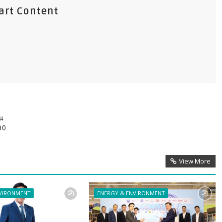
art Content
ัน
00
View More
NVIRONMENT
ENERGY & ENVIRONMENT