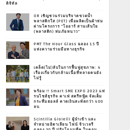
ดิจิทัล
OR เชิญชวนร่วมบริจาคขวดน้ำ
พลาสติกใส (PET) เพื่อผลิตเป็นผ้าห่ม
ผ่านโครงการ "โออาร์ สานเส้นใย
(พลาสติก) ห่มภัยหนาว"
PMT The Hour Glass ฉลอง 15 ปี
แห่งความร่วมมือทางธุรกิจ
เคล็ด(ไม่)ลับในการฟื้นฟูสุขภาพ: 4
เรื่องเกี่ยวกับกล้ามเนื้อที่หลายคนยัง
ไม่รู้
พร้อม !! Smart SME EXPO 2023 แฟ
รนไชส์ธุรกิจ คาเฟ่ สตรีทฟู้ด จัดเต็ม
กระหึ่มฮอลล์ คาดเงินสะพัดกว่า 400
ลบ.
Scintilla Gioielli ผู้นำเข้า และ
จำหน่ายอิตาเลียน ไฟน์ จิวเวลรี
ฉลอง 30 ปี ปรับโฉมบูทีค ในคอน