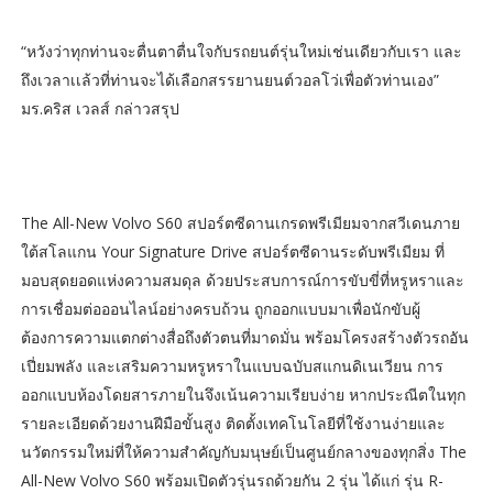
“หวังว่าทุกท่านจะตื่นตาตื่นใจกับรถยนต์รุ่นใหม่เช่นเดียวกับเรา และ
ถึงเวลาเเล้วที่ท่านจะได้เลือกสรรยานยนต์วอลโว่เพื่อตัวท่านเอง”
มร.คริส เวลส์ กล่าวสรุป
The All-New Volvo S60 สปอร์ตซีดานเกรดพรีเมียมจากสวีเดนภาย
ใต้สโลแกน Your Signature Drive สปอร์ตซีดานระดับพรีเมียม ที่
มอบสุดยอดแห่งความสมดุล ด้วยประสบการณ์การขับขี่ที่หรูหราและ
การเชื่อมต่อออนไลน์อย่างครบถ้วน ถูกออกแบบมาเพื่อนักขับผู้
ต้องการความแตกต่างสื่อถึงตัวตนที่มาดมั่น พร้อมโครงสร้างตัวรถอัน
เปี่ยมพลัง และเสริมความหรูหราในแบบฉบับสแกนดิเนเวียน การ
ออกแบบห้องโดยสารภายในจึงเน้นความเรียบง่าย หากประณีตในทุก
รายละเอียดด้วยงานฝีมือขั้นสูง ติดตั้งเทคโนโลยีที่ใช้งานง่ายและ
นวัตกรรมใหม่ที่ให้ความสำคัญกับมนุษย์เป็นศูนย์กลางของทุกสิ่ง The
All-New Volvo S60 พร้อมเปิดตัวรุ่นรถด้วยกัน 2 รุ่น ได้แก่ รุ่น R-