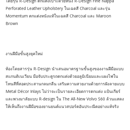
โดยรุ่น R-Design ตกแต่งเบาะด้วยหนัง R-Design Fine Nappa
Perforated Leather Upholstery ในเฉดสี Charcoal และรุ่น
Momentum ตกแต่งหนังแท้ในเฉดสี Charcoal และ Maroon
Brown
งานฝีมือขั้นสูงยุคใหม่
ห้องโดยสารรุ่น R-Design นำเสนอมาตรฐานขั้นสูงของงานฝีมือแบบ
สแกนดิเนเวียน มือจับประตูรถตกแต่งด้วยอลูมิเนียมและแผงไฟใน
โทนสีที่สอดประสานกลมกลืน เสริมความสวยงามด้วยการฝังลายแบบ
Metal Décor Inlays ไม่ว่าจะเป็นรายละเอียดการตกแต่ง แป้นเกียร์
และพวงมาลัยแบบ R-design ใน The All-New Volvo S60 ล้วนแสดง
ให้เห็นถึงงานฝีมือของยานยนต์แนวสปอร์ตอันประณีตอย่างแท้จริง