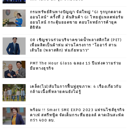
กรมทรัพย์สินทางปัญญา จัดใหญ่ “GI รุกบุกตลาด
ออนไลน์” ครั้งที่ 2 ดันสินค้า GI ไทยสู่แพลตฟอร์ม
ออนไลน์ กระตุ้นยอดขาย ตอบโจทย์การค้ายุค
ดิจิทัล
OR เชิญชวนร่วมบริจาคขวดน้ำพลาสติกใส (PET)
เพื่อผลิตเป็นผ้าห่ม ผ่านโครงการ "โออาร์ สาน
เส้นใย (พลาสติก) ห่มภัยหนาว"
PMT The Hour Glass ฉลอง 15 ปีแห่งความร่วม
มือทางธุรกิจ
เคล็ด(ไม่)ลับในการฟื้นฟูสุขภาพ: 4 เรื่องเกี่ยวกับ
กล้ามเนื้อที่หลายคนยังไม่รู้
พร้อม !! Smart SME EXPO 2023 แฟรนไชส์ธุรกิจ
คาเฟ่ สตรีทฟู้ด จัดเต็มกระหึ่มฮอลล์ คาดเงินสะพัด
กว่า 400 ลบ.