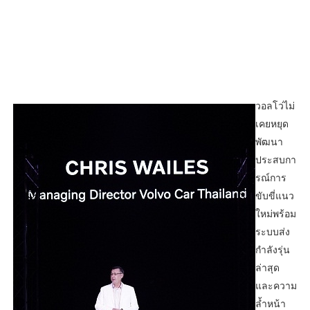
วอลโว่ไม่
เคยหยุด
พัฒนา
ประสบกา
รณ์การ
ขับขี่แนว
ใหม่พร้อม
ระบบส่ง
กำลังรุ่น
ล่าสุด
และความ
ล้ำหน้า