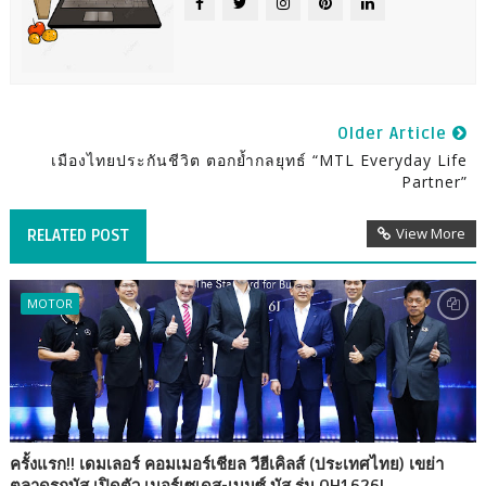
Older Article
เมืองไทยประกันชีวิต ตอกย้ำกลยุทธ์ “MTL Everyday Life
Partner”
View More
RELATED POST
MOTOR
ครั้งแรก!! เดมเลอร์ คอมเมอร์เชียล วีฮีเคิลส์ (ประเทศไทย) เขย่า
ตลาดรถบัส เปิดตัว เมอร์เซเดส-เบนซ์ บัส รุ่น OH1626L