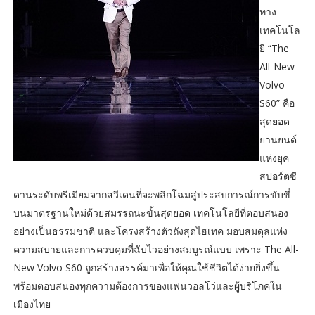
ทาง
เทคโนโล
ยี “The
All-New
Volvo
S60” คือ
สุดยอด
ยานยนต์
แห่งยุค
สปอร์ตซี
ดานระดับพรีเมียมจากสวีเดนที่จะพลิกโฉมสู่ประสบการณ์การขับขี่
บนมาตรฐานใหม่ด้วยสมรรถนะขั้นสุดยอด เทคโนโลยีที่ตอบสนอง
อย่างเป็นธรรมชาติ และโครงสร้างตัวถังสุดไฮเทค มอบสมดุลแห่ง
ความสบายและการควบคุมที่ฉับไวอย่างสมบูรณ์แบบ เพราะ The All-
New Volvo S60 ถูกสร้างสรรค์มาเพื่อให้คุณใช้ชีวิตได้ง่ายยิ่งขึ้น
พร้อมตอบสนองทุกความต้องการของแฟนวอลโว่และผู้บริโภคใน
เมืองไทย