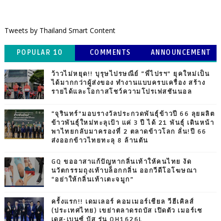
Tweets by Thailand Smart Content
POPULAR 10
COMMENTS
ANNOUNCEMENT
ว้าวไม่หยุด!! บุรุษไปรษณีย์ “พี่ไปรฯ” ยุคใหม่เป็น
ได้มากกว่าผู้ส่งของ ทำงานแบบครบเครื่อง สร้าง
รายได้และโอกาสโชว์ความโปรเฟสชันนอล
“จุรินทร์”มอบรางวัลประกวดพันธุ์ข้าวปี 66 ลุยผลิต
ข้าวพันธุ์ใหม่ทะลุเป้า แค่ 3 ปี ได้ 21 พันธุ์ เดินหน้า
พาไทยกลับมาครองที่ 2 ตลาดข้าวโลก ลั่น!ปี 66
ส่งออกข้าวไทยทะลุ 8 ล้านตัน
GQ ขออาสาแก้ปัญหากลิ่นเท้าให้คนไทย งัด
นวัตกรรมถุงเท้าบล็อกกลิ่น ออกวีดีโอโฆษณา
“อย่าให้กลิ่นเท้าเตะจมูก”
ครั้งแรก!! เดมเลอร์ คอมเมอร์เชียล วีฮีเคิลส์
(ประเทศไทย) เขย่าตลาดรถบัส เปิดตัว เมอร์เซ
เดส-เบนซ์ บัส รุ่น OH1626L