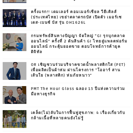
ครั้งแรก!! เดมเลอร์ คอมเมอร์เชียล วีฮีเคิลส์
(ประเทศไทย) เขย่าตลาดรถบัส เปิดตัว เมอร์เซ
เดส-เบนซ์ บัส รุ่น OH1626L
กรมทรัพย์สินทางปัญญา จัดใหญ่ “GI รุกบุกตลาด
ออนไลน์” ครั้งที่ 2 ดันสินค้า GI ไทยสู่แพลตฟอร์ม
ออนไลน์ กระตุ้นยอดขาย ตอบโจทย์การค้ายุค
ดิจิทัล
OR เชิญชวนร่วมบริจาคขวดน้ำพลาสติกใส (PET)
เพื่อผลิตเป็นผ้าห่ม ผ่านโครงการ "โออาร์ สาน
เส้นใย (พลาสติก) ห่มภัยหนาว"
PMT The Hour Glass ฉลอง 15 ปีแห่งความร่วม
มือทางธุรกิจ
เคล็ด(ไม่)ลับในการฟื้นฟูสุขภาพ: 4 เรื่องเกี่ยวกับ
กล้ามเนื้อที่หลายคนยังไม่รู้