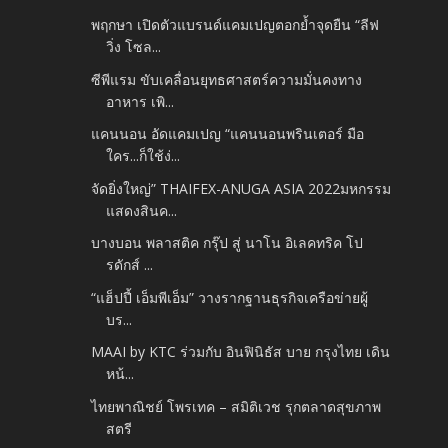
พฤกษา เปิดตัวแบรนด์แคมเปญตอกย้ำจุดยืน “ลีฟ
วิ่ง โซล...
ซีพีแรม ขับเคลื่อนยุทธศาสตร์ความมั่นคงทาง
อาหาร เพิ...
แคนนอน อัดแคมเปญ “แคนนอนพรินเตอร์ มือ
ใคร...ก็ใช้ง่...
จัดยิ่งใหญ่” THAIFEX-ANUGA ASIA 2022มหกรรม
แสดงสินค...
บางบอน พลาสติค กรุ๊ป สู่ นาโน อิเลคทริค โป
รดักส์ ...
“แฮ็ปปี้ เอ็มพีเอ็ม” วางรากฐานธุรกิจเครือข่ายผู้
บร...
MAAI by KTC ร่วมกับ อินฟินิธัส บาย กรุงไทย เดิน
หน้...
ไทยพาณิชย์ โพรเทค – สมิติเวช รุกตลาดสุขภาพ
สตรี