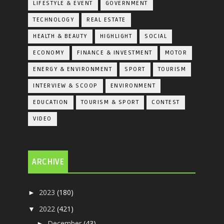
LIFESTYLE & EVENT
GOVERNMENT
TECHNOLOGY
REAL ESTATE
HEALTH & BEAUTY
HIGHLIGHT
SOCIAL
ECONOMY
FINANCE & INVESTMENT
MOTOR
ENERGY & ENVIRONMENT
SPORT
TOURISM
INTERVIEW & SCOOP
ENVIRONMENT
EDUCATION
TOURISM & SPORT
CONTEST
VIDEO
ARCHIVE
2023
(180)
►
2022
(421)
▼
December
(43)
►