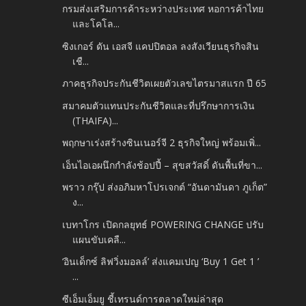
กรมส่งเสริมการค้าระหว่างประเทศ หอการค้าไทย
และโคโล...
ซิงเกอร์ ดัน เอสจี แคปปิตอล ลงสังเวียนธุรกิจสิน
เชื...
ภาคธุรกิจประกันชีวิตเผยตัวเลขไตรมาสแรก ปี 65
สมาคมตัวแทนประกันชีวิตและที่ปรึกษาการเงิน
(THAIFA)...
พฤกษาเร่งสร้างซินเนอร์จี 2 ธุรกิจใหญ่ พร้อมเพิ่...
เอ็นไอเอผนึกกำลังช้อปปี้ – สุขสวัสดิ์ ดันพื้นที่ขา...
พราว กรุ๊ป ส่งอภิมหาโปรเจกต์ “อันดามันดา ภูเก็ต”
ง...
เบทาโกร เปิดกลยุทธ์ POWERING CHANGE ปรับ
แผนขับเคลื...
‘อินเด็กซ์ ลิฟวิ่งมอลล์’ ส่งแคมเปญ ‘Buy 1 Get 1 ’
...
ซีเอ็มเอ็มยู ชี้เทรนด์การตลาดใหม่ล่าสุด