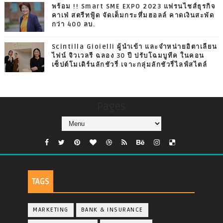
พร้อม !! Smart SME EXPO 2023 แฟรนไชส์ธุรกิจ
คาเฟ่ สตรีทฟู้ด จัดเต็มกระหึ่มฮอลล์ คาดเงินสะพัด
กว่า 400 ลบ.
Scintilla Gioielli ผู้นำเข้า และจำหน่ายอิตาเลียน
ไฟน์ จิวเวลรี ฉลอง 30 ปี ปรับโฉมบูทีค ในคอน
เซ็ปต์โมเดิร์นลักชัวรี่ เจาะกลุ่มลักชัวรี่ไลฟ์สไตล์
Pages
TAGS
MARKETING
BANK & INSURANCE