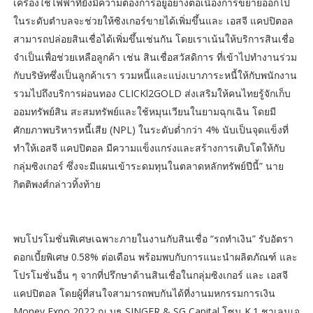
เครื่องใช้ไฟฟ้าที่ยังมีความต้องการอยู่อย่างต่อเนื่องการขยายออกไป
ในระดับตำบลจะช่วยให้ซิงเกอร์ขายได้เพิ่มขึ้นและ เอสจี แคปปิตอล
สามารถปล่อยสินเชื่อได้เพิ่มขึ้นเช่นกัน โดยเราเน้นให้บริการสินเชื่อ
จำเป็นเพื่อช่วยเหลือลูกค้า เช่น สินเชื่อสวัสดิการ ที่เข้าไปทำงานร่วม
กับบริษัทซึ่งเป็นลูกค้าเรา รวมหนี้และแบ่งเบาภาระหนี้ให้กับพนักงาน
รวมไปถึงบริการผ่อนทอง CLICKl2GOLD ส่งเสริมให้คนไทยรู้จักเก็บ
ออมทรัพย์สิน สะสมทรัพย์และใช้หมุนเวียนในยามฉุกเฉิน โดยมี
ศักยภาพบริหารหนี้เสีย (NPL) ในระดับต่ำกว่า 4% นับเป็นจุดแข็งที่
ทำให้เอสจี แคปปิตอล มีความแข็งแกร่งและสร้างการเติบโตให้กับ
กลุ่มซิงเกอร์ ซึ่งจะมีแผนเข้าระดมทุนในตลาดหลักทรัพย์ปีนี้” นาย
กิตติพงศ์กล่าวทิ้งท้าย
พบโปรโมชั่นพิเศษเฉพาะภายในงานกับสินเชื่อ “รถทำเงิน” รับอัตรา
ดอกเบี้ยพิเศษ 0.58% ต่อเดือน พร้อมพบกับการแนะนำผลิตภัณฑ์ และ
โปรโมชั่นอื่น ๆ จากที่ปรึกษาด้านสินเชื่อในกลุ่มซิงเกอร์ และ เอสจี
แคปปิตอล โดยผู้ที่สนใจสามารถพบกันได้ที่งานมหกรรมการเงิน
Money Expo 2022 ณ บูธ SINGER & SG Capital โซน K.1 ชาเลนเจ