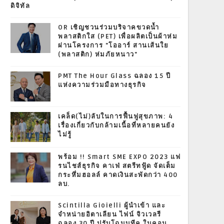
ดิจิทัล
OR เชิญชวนร่วมบริจาคขวดน้ำ
พลาสติกใส (PET) เพื่อผลิตเป็นผ้าห่ม
ผ่านโครงการ "โออาร์ สานเส้นใย
(พลาสติก) ห่มภัยหนาว"
PMT The Hour Glass ฉลอง 15 ปี
แห่งความร่วมมือทางธุรกิจ
เคล็ด(ไม่)ลับในการฟื้นฟูสุขภาพ: 4
เรื่องเกี่ยวกับกล้ามเนื้อที่หลายคนยัง
ไม่รู้
พร้อม !! Smart SME EXPO 2023 แฟ
รนไชส์ธุรกิจ คาเฟ่ สตรีทฟู้ด จัดเต็ม
กระหึ่มฮอลล์ คาดเงินสะพัดกว่า 400
ลบ.
Scintilla Gioielli ผู้นำเข้า และ
จำหน่ายอิตาเลียน ไฟน์ จิวเวลรี
ฉลอง 30 ปี ปรับโฉมบูทีค ในคอน