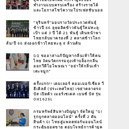
ยุคใหม่เป็นได้มากกว่าผู้ส่งของ
ทำงานแบบครบเครื่อง สร้างรายได้
และโอกาสโชว์ความโปรเฟสชันนอล
“จุรินทร์”มอบรางวัลประกวดพันธุ์
ข้าวปี 66 ลุยผลิตข้าวพันธุ์ใหม่ทะลุ
เป้า แค่ 3 ปี ได้ 21 พันธุ์ เดินหน้าพา
ไทยกลับมาครองที่ 2 ตลาดข้าวโลก
ลั่น!ปี 66 ส่งออกข้าวไทยทะลุ 8 ล้านตัน
GQ ขออาสาแก้ปัญหากลิ่นเท้าให้คน
ไทย งัดนวัตกรรมถุงเท้าบล็อกกลิ่น
ออกวีดีโอโฆษณา “อย่าให้กลิ่นเท้า
เตะจมูก”
ครั้งแรก!! เดมเลอร์ คอมเมอร์เชียล วี
ฮีเคิลส์ (ประเทศไทย) เขย่าตลาดรถ
บัส เปิดตัว เมอร์เซเดส-เบนซ์ บัส รุ่น
OH1626L
กรมทรัพย์สินทางปัญญา จัดใหญ่ “GI
รุกบุกตลาดออนไลน์” ครั้งที่ 2 ดัน
สินค้า GI ไทยสู่แพลตฟอร์มออนไลน์
กระตุ้นยอดขาย ตอบโจทย์การค้ายุค