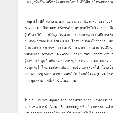
แนวสูงที่สร้างเสร็จพร้อมทยอยโอนในปีนี้อีก 7 โครงการรว
กลยุทธ์ในปีนี้ พฤกษามุ่งผสานความร่วมมือระหว่างธุรกิจอ
Mixed Use ที่จะผสานบริการด้านสุขภาพไว้ในโครงการเดีย
ผู้บริโภคได้อย่างดีที่สุด ในด้านการลงทุนพฤกษาได้มีกา
ระหว่างธุรกิจเรียลเอสเตท และโรงพยาบาล ซึ่งกำลังจะเปิด
ด้านหน้าโครงการพฤกษา อเวนิว บางนา-วงแหวน ในเดือนสิง
พยาบาลวิมุตร่วมกับ JAS ASSET ก่อตั้งบริษัท Senera Vi
คู้บอน เป็นศูนย์เมดิคอล ขนาด 5,713 ตร.ม. 4 ชั้น ขนาด 78
ลงทุนทั้งในไทย ออสเตรเลีย มาเลเซีย และสิงคโปร์ โดยเป
Innovation) ระบบความปลอดภัยในโลกดิจิตอล (Digital Secu
การดูแลสุขภาพที่เพิ่มขึ้นในอนาคต
ในขณะเดียวกันพฤกษาเองก็มีการปรับปรุงกระบวนการทำงาน
จ่าย เช่น การนำ Value Engineering หรือ วิศวกรรมคุณค่าม