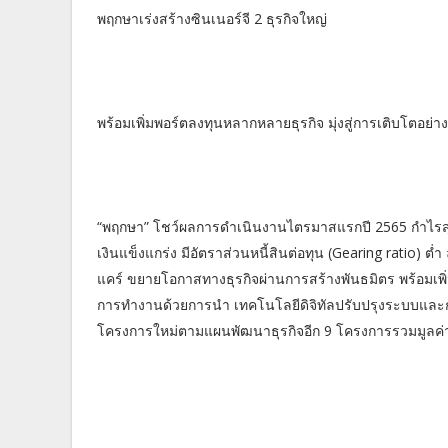
พฤกษาเร่งสร้างซินเนอร์จี 2 ธุรกิจใหญ่
พร้อมเพิ่มพอร์ตลงทุนหลากหลายธุรกิจ มุ่งสู่การเติบโตอย่างย
“พฤกษา” โชว์ผลการดำเนินงานไตรมาสแรกปี 2565 กำไรสุ
เงินแข็งแกร่ง มีอัตราส่วนหนี้สินต่อทุน (Gearing ratio) ต
แคร์ ขยายโอกาสทางธุรกิจผ่านการสร้างพันธมิตร พร้อมเพิ่
การทำงานด้วยการนำ เทคโนโลยีดิจิทัลปรับปรุงระบบและ
โครงการใหม่ตามแผนพัฒนาธุรกิจอีก 9 โครงการรวมมูลค่