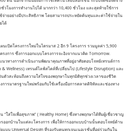
000 ตัน นอกจากนั้นยังมีการใช้เทคโนโลยีบล็อกเชน ระบบจัดซื้อจัดจ้าง
ชั่วโมงการทำงานไปได้ มากกว่า 10,400 ชั่วโมง และสุดท้ายใช้การ
ใช้จ่ายอย่างมีประสิทธิภาพ โดยสามารถประหยัดต้นทุนและค่าใช้จ่ายใน
ยได้
ผนเปิดโครงการใหม่ในไตรมาส 2 อีก 9 โครงการ รวมมูลค่า 5,900
1 โครงการ ซึ่งการออกแบบโครงการจะอิงจากแนวคิด Tomorrow.
ตอกย้ำแนวทางการดำเนินงานพัฒนาคุณภาพที่อยู่อาศัยตอบโจทย์เทรนด์การ
& Wellness) เทรนด์ไลฟ์สไตล์ที่เปลี่ยนไป (Lifestyle Disruption) และ
่งเป็นตัวสะท้อนถึงความใส่ใจของพฤกษาในทุกมิติทุกช่วงเวลาของชีวิต
งการมาตรฐานใหม่พร้อมกับใช้เครื่องมือการตลาดดิจิทัลและช่องทาง
ใส่ใจเพื่อสุขภาพ” ( Healthy Home) ซึ่งทางพฤกษาได้ทีมผู้เชี่ยวชาญ
รออกบ้านในแต่ละโครงการ เพื่อให้การออกแบบบ้านนั้นตอบโจทย์ด้าน
ัยแบบ Universal Design ที่รองรับคนทุกเจนเนอเรชั่นที่อยู่ร่วมกันใน