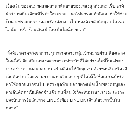
เรื่องเงินของคนมาผสมผสานกลิ่นอายของเพลงลูกทุ่งและแร็ป อาทิ
คำว่า พอสิ้นเดือนทีไรหัวใจจะวาย… ค่าไฟมารอแล้วนี่และค่าใช้จ่าย
ก็เยอะ พร้อมหาทางออกเรื่องดังกล่าวในเพลงด้วยคำติดหูว่า ไม่ไหว…
ไลน์มา หรือ ร้อนเงินเมื่อไหร่ยืมไลน์ง่ายกว่า”
“สิ่งที่เราคาดหวังจากการรุกตลาดเจาะกลุ่มเป้าหมายผ่านเสียงเพลง
ในครั้งนี้ คือ เสียงเพลงจะสามารถทำหน้าที่ได้อย่างเต็มที่ในแง่ของ
การสร้างความสนุกสนาน สร้างสีสันให้กับทุกคน ด้วยท่อนฮิตหรือวลี
เด็ดติดปาก โดยเราพยายามหาคำกลาง ๆ ที่ไม่ได้ใส่ชื่อแบรนด์หรือ
ทำให้ดูขายมากจนไป เพราะสุดท้ายปลายทางเมื่อเนื้อเพลงติดหูและ
ท่าเต้นติดตาเป็นที่จดจำแล้ว คนที่สนใจก็จะหันมาหาเราเอง เพราะ
ปัจจุบันการยืมเงินทาง LINE มีเพียง LINE BK เจ้าเดียวเท่านั้นใน
ตลาด”