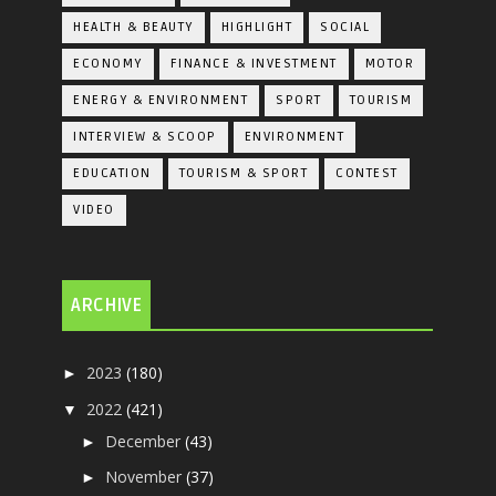
HEALTH & BEAUTY
HIGHLIGHT
SOCIAL
ECONOMY
FINANCE & INVESTMENT
MOTOR
ENERGY & ENVIRONMENT
SPORT
TOURISM
INTERVIEW & SCOOP
ENVIRONMENT
EDUCATION
TOURISM & SPORT
CONTEST
VIDEO
ARCHIVE
2023
(180)
►
2022
(421)
▼
December
(43)
►
November
(37)
►