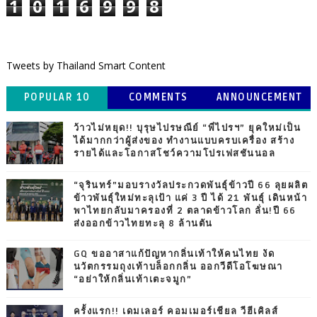
1
0
1
6
9
9
8
Tweets by Thailand Smart Content
POPULAR 10
COMMENTS
ANNOUNCEMENT
ว้าวไม่หยุด!! บุรุษไปรษณีย์ “พี่ไปรฯ” ยุคใหม่เป็น
ได้มากกว่าผู้ส่งของ ทำงานแบบครบเครื่อง สร้าง
รายได้และโอกาสโชว์ความโปรเฟสชันนอล
“จุรินทร์”มอบรางวัลประกวดพันธุ์ข้าวปี 66 ลุยผลิต
ข้าวพันธุ์ใหม่ทะลุเป้า แค่ 3 ปี ได้ 21 พันธุ์ เดินหน้า
พาไทยกลับมาครองที่ 2 ตลาดข้าวโลก ลั่น!ปี 66
ส่งออกข้าวไทยทะลุ 8 ล้านตัน
GQ ขออาสาแก้ปัญหากลิ่นเท้าให้คนไทย งัด
นวัตกรรมถุงเท้าบล็อกกลิ่น ออกวีดีโอโฆษณา
“อย่าให้กลิ่นเท้าเตะจมูก”
ครั้งแรก!! เดมเลอร์ คอมเมอร์เชียล วีฮีเคิลส์