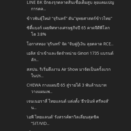
LINE BK ปักธงรุกตลาดสินเชื่อเต็มสูบ ลุยแคมเปญ
การตล...
ข้าวพันธุ์ใหม่! “จุรินทร์” ดัน"ยุทธศาสตร์ข้าวไทย"
ซิตี้แบงก์ เผยทิศทางเศรษฐกิจปี 65 คาดจีดีพีโลก
โต 3.8%
โอกาสทอง ‘จุรินทร์’ จัด “จับคู่กู้เงิน ลุยตลาด RCE...
เอลิส นำเข้าและจัดจำหน่าย Ginori 1735 แบรนด์
ลัก...
สสปน. ริเริ่มดึงงาน Air Show มาจัดเป็นครั้งแรก
ในปร...
CHEWA กางแผนปี 65 สู่รายได้ 3 พันล้านบาท
วางแผนเพ...
เจนเนอราลี่ ไทยแลนด์ แต่งตั้ง ‘ธีรนันท์ ศรีหงส์’
น...
‘เอพี ไทยแลนด์’ รังสรรค์พาวิลเลี่ยนสุดชิค
“SIT/VID...