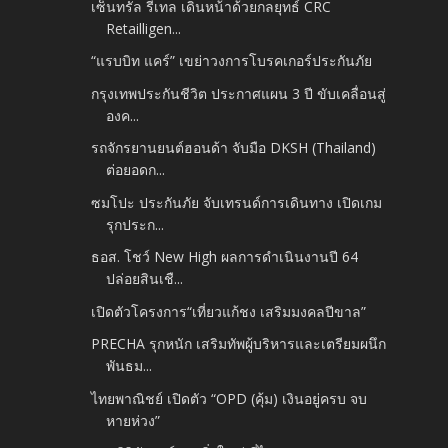
เซ็นทรัล รีเทล เดินหน้าด้วยกลยุทธ์ CRC
Retailligen...
“แรบบิท แคร์” เขย่าวงการโบรคเกอร์ประกันภัย
กรุงเทพประกันชีวิต ประกาศแผน 3 ปี ขับเคลื่อนสู่
องค...
รถจักรยานยนต์ฮอนด้า จับมือ DKSH (Thailand)
ต่อยอดก...
ซมโปะ ประกันภัย จับเทรนด์การเดินทาง เปิดเกม
รุกประก...
ธอส. โชว์ New High ผลการดำเนินงานปี 64
ปล่อยสินเชื...
เปิดตัวโครงการ“เที่ยวแก้ชง เสริมมงคลปีขาล”
PRECHA รุกหนัก เสริมทัพผู้บริหารและเตรียมผนึก
พันธม...
ไทยพาณิชย์ เปิดตัว “OPD (คุ้ม) เงินอยู่ครบ จบ
หายห่วง”