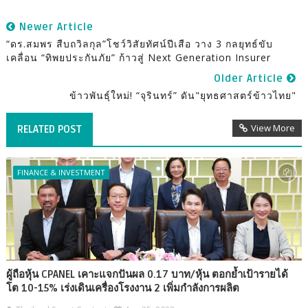
Newer Article
“ดร.สมพร สืบถวิลกุล”โชว์วิสัยทัศน์ปีเสือ วาง 3 กลยุทธ์ขับ
เคลื่อน “ทิพยประกันภัย” ก้าวสู่ Next Generation Insurer
Older Article
ข้าวพันธุ์ใหม่! “จุรินทร์” ดัน"ยุทธศาสตร์ข้าวไทย"
View More
RELATED POST
FINANCE & INVESTMENT
ผู้ถือหุ้น CPANEL เคาะแจกปันผล 0.17 บาท/หุ้น ตอกย้ำเป้ารายได้
โต 10-15% เร่งเดินเครื่องโรงงาน 2 เพิ่มกำลังการผลิต