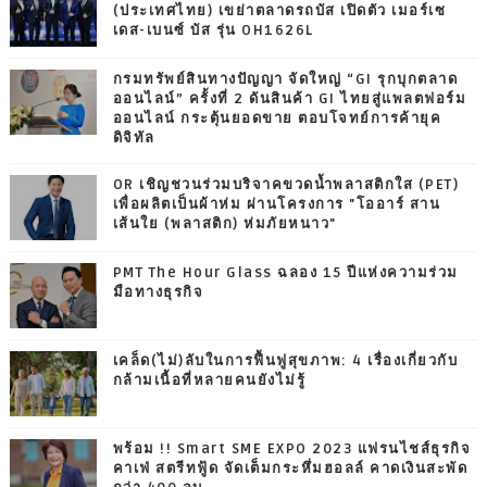
(ประเทศไทย) เขย่าตลาดรถบัส เปิดตัว เมอร์เซ
เดส-เบนซ์ บัส รุ่น OH1626L
กรมทรัพย์สินทางปัญญา จัดใหญ่ “GI รุกบุกตลาด
ออนไลน์” ครั้งที่ 2 ดันสินค้า GI ไทยสู่แพลตฟอร์ม
ออนไลน์ กระตุ้นยอดขาย ตอบโจทย์การค้ายุค
ดิจิทัล
OR เชิญชวนร่วมบริจาคขวดน้ำพลาสติกใส (PET)
เพื่อผลิตเป็นผ้าห่ม ผ่านโครงการ "โออาร์ สาน
เส้นใย (พลาสติก) ห่มภัยหนาว"
PMT The Hour Glass ฉลอง 15 ปีแห่งความร่วม
มือทางธุรกิจ
เคล็ด(ไม่)ลับในการฟื้นฟูสุขภาพ: 4 เรื่องเกี่ยวกับ
กล้ามเนื้อที่หลายคนยังไม่รู้
พร้อม !! Smart SME EXPO 2023 แฟรนไชส์ธุรกิจ
คาเฟ่ สตรีทฟู้ด จัดเต็มกระหึ่มฮอลล์ คาดเงินสะพัด