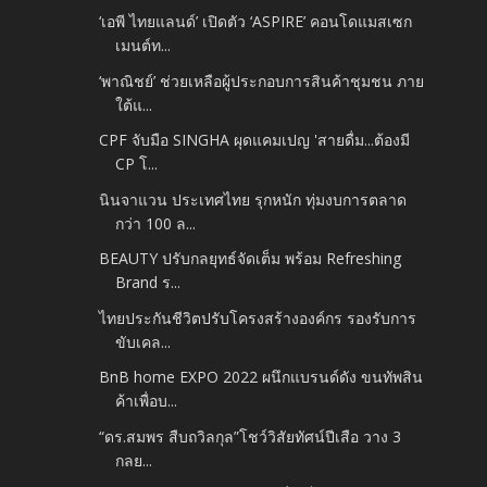
‘เอพี ไทยแลนด์’ เปิดตัว ‘ASPIRE’ คอนโดแมสเซก
เมนต์ท...
‘พาณิชย์’ ช่วยเหลือผู้ประกอบการสินค้าชุมชน ภาย
ใต้แ...
CPF จับมือ SINGHA ผุดแคมเปญ 'สายดื่ม...ต้องมี
CP โ...
นินจาแวน ประเทศไทย รุกหนัก ทุ่มงบการตลาด
กว่า 100 ล...
BEAUTY ปรับกลยุทธ์จัดเต็ม พร้อม Refreshing
Brand ร...
ไทยประกันชีวิตปรับโครงสร้างองค์กร รองรับการ
ขับเคล...
BnB home EXPO 2022 ผนึกแบรนด์ดัง ขนทัพสิน
ค้าเพื่อบ...
“ดร.สมพร สืบถวิลกุล”โชว์วิสัยทัศน์ปีเสือ วาง 3
กลย...