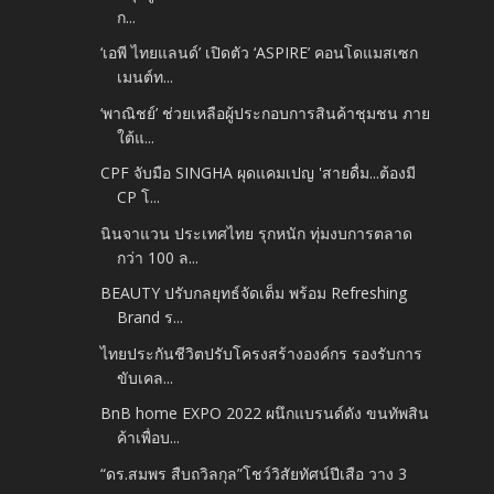
ก...
‘เอพี ไทยแลนด์’ เปิดตัว ‘ASPIRE’ คอนโดแมสเซก
เมนต์ท...
‘พาณิชย์’ ช่วยเหลือผู้ประกอบการสินค้าชุมชน ภาย
ใต้แ...
CPF จับมือ SINGHA ผุดแคมเปญ 'สายดื่ม...ต้องมี
CP โ...
นินจาแวน ประเทศไทย รุกหนัก ทุ่มงบการตลาด
กว่า 100 ล...
BEAUTY ปรับกลยุทธ์จัดเต็ม พร้อม Refreshing
Brand ร...
ไทยประกันชีวิตปรับโครงสร้างองค์กร รองรับการ
ขับเคล...
BnB home EXPO 2022 ผนึกแบรนด์ดัง ขนทัพสิน
ค้าเพื่อบ...
“ดร.สมพร สืบถวิลกุล”โชว์วิสัยทัศน์ปีเสือ วาง 3