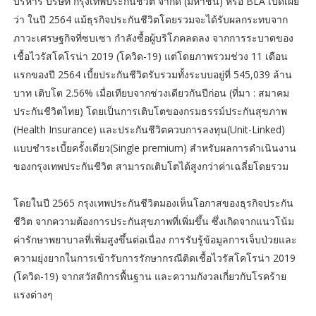
บริหาร บริษัท กรุงเทพประกันชีวิต จำกัด (มหาชน) หรือ BLA เปิดเผย
ว่า ในปี 2564 แม้ธุรกิจประกันชีวิตโดยรวมจะได้รับผลกระทบจาก
ภาวะเศรษฐกิจที่ซบเซา กำลังซื้อผู้บริโภคลดลง จากการระบาดของ
เชื้อไวรัสโคโรน่า 2019 (โควิด-19) แต่โดยภาพรวมช่วง 11 เดือน
แรกของปี 2564 เบี้ยประกันชีวิตรับรวมทั้งระบบอยู่ที่ 545,039 ล้าน
บาท เติบโต 2.56% เมื่อเทียบจากช่วงเดียวกันปีก่อน (ที่มา : สมาคม
ประกันชีวิตไทย) โดยเป็นการเติบโตของกรมธรรม์ประกันสุขภาพ
(Health Insurance) และประกันชีวิตควบการลงทุน(Unit-Linked)
แบบชำระเบี้ยครั้งเดียว(Single premium) สำหรับผลการดำเนินงาน
ของกรุงเทพประกันชีวิต สามารถเติบโตได้สูงกว่าค่าเฉลี่ยโดยรวม
โดยในปี 2565 กรุงเทพประกันชีวิตมองเห็นโอกาสของธุรกิจประกัน
ชีวิต จากความต้องการประกันสุขภาพที่เพิ่มขึ้น ซึ่งเกิดจากแนวโน้ม
ค่ารักษาพยาบาลที่เพิ่มสูงขึ้นต่อเนื่อง การรับรู้ข้อมูลการเจ็บป่วยและ
ความยุ่งยากในการเข้ารับการรักษากรณีติดเชื้อไวรัสโคโรน่า 2019
(โควิด-19) จากสวัสดิการพื้นฐาน และความกังวลเกี่ยวกับโรคร้าย
แรงต่างๆ