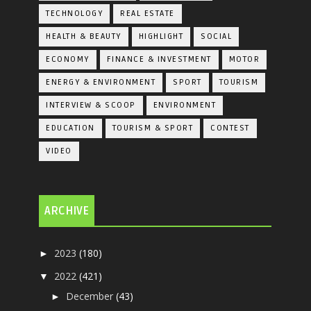
TECHNOLOGY
REAL ESTATE
HEALTH & BEAUTY
HIGHLIGHT
SOCIAL
ECONOMY
FINANCE & INVESTMENT
MOTOR
ENERGY & ENVIRONMENT
SPORT
TOURISM
INTERVIEW & SCOOP
ENVIRONMENT
EDUCATION
TOURISM & SPORT
CONTEST
VIDEO
ARCHIVE
2023
(180)
►
2022
(421)
▼
December
(43)
►