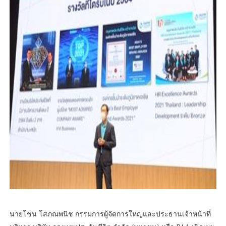
นายโชน โสภณพนิช กรรมการผู้จัดการใหญ่และประธานเจ้าหน้าที่