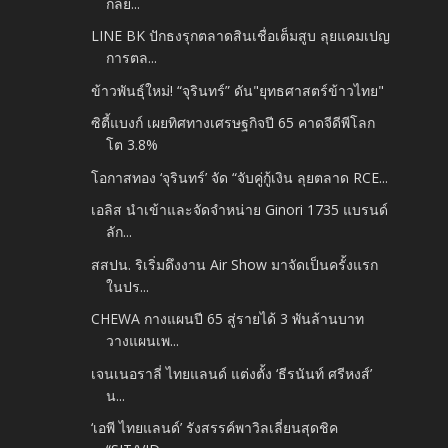
กลย...
LINE BK ปักธงรุกตลาดสินเชื่อเต็มสูบ ลุยแคมเปญ
การตล...
ข้าวพันธุ์ใหม่! “จุรินทร์” ดัน"ยุทธศาสตร์ข้าวไทย"
ซิตี้แบงก์ เผยทิศทางเศรษฐกิจปี 65 คาดจีดีพีโลก
โต 3.8%
โอกาสทอง ‘จุรินทร์’ จัด “จับคู่กู้เงิน ลุยตลาด RCE...
เอลิส นำเข้าและจัดจำหน่าย Ginori 1735 แบรนด์
ลัก...
สสปน. ริเริ่มดึงงาน Air Show มาจัดเป็นครั้งแรก
ในปร...
CHEWA กางแผนปี 65 สู่รายได้ 3 พันล้านบาท
วางแผนเพ...
เจนเนอราลี่ ไทยแลนด์ แต่งตั้ง ‘ธีรนันท์ ศรีหงส์’
น...
‘เอพี ไทยแลนด์’ รังสรรค์พาวิลเลี่ยนสุดชิค