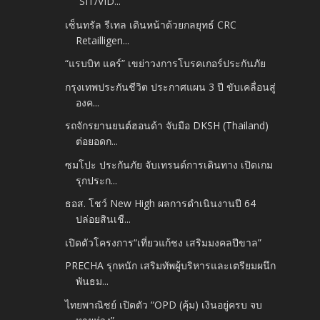
“SIT/VID...
เซ็นทรัล รีเทล เดินหน้าด้วยกลยุทธ์ CRC
Retailligen...
“แรบบิท แคร์” เขย่าวงการโบรคเกอร์ประกันภัย
กรุงเทพประกันชีวิต ประกาศแผน 3 ปี ขับเคลื่อนสู่
องค...
รถจักรยานยนต์ฮอนด้า จับมือ DKSH (Thailand)
ต่อยอดก...
ซมโปะ ประกันภัย จับเทรนด์การเดินทาง เปิดเกม
รุกประก...
ธอส. โชว์ New High ผลการดำเนินงานปี 64
ปล่อยสินเชื...
เปิดตัวโครงการ“เที่ยวแก้ชง เสริมมงคลปีขาล”
PRECHA รุกหนัก เสริมทัพผู้บริหารและเตรียมผนึก
พันธม...
ไทยพาณิชย์ เปิดตัว “OPD (คุ้ม) เงินอยู่ครบ จบ