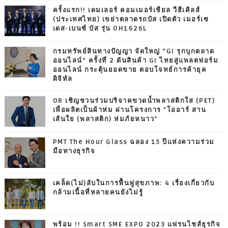
ครั้งแรก!! เดมเลอร์ คอมเมอร์เชียล วีฮีเคิลส์
(ประเทศไทย) เขย่าตลาดรถบัส เปิดตัว เมอร์เซ
เดส-เบนซ์ บัส รุ่น OH1626L
กรมทรัพย์สินทางปัญญา จัดใหญ่ “GI รุกบุกตลาด
ออนไลน์” ครั้งที่ 2 ดันสินค้า GI ไทยสู่แพลตฟอร์ม
ออนไลน์ กระตุ้นยอดขาย ตอบโจทย์การค้ายุค
ดิจิทัล
OR เชิญชวนร่วมบริจาคขวดน้ำพลาสติกใส (PET)
เพื่อผลิตเป็นผ้าห่ม ผ่านโครงการ "โออาร์ สาน
เส้นใย (พลาสติก) ห่มภัยหนาว"
PMT The Hour Glass ฉลอง 15 ปีแห่งความร่วม
มือทางธุรกิจ
เคล็ด(ไม่)ลับในการฟื้นฟูสุขภาพ: 4 เรื่องเกี่ยวกับ
กล้ามเนื้อที่หลายคนยังไม่รู้
พร้อม !! Smart SME EXPO 2023 แฟรนไชส์ธุรกิจ