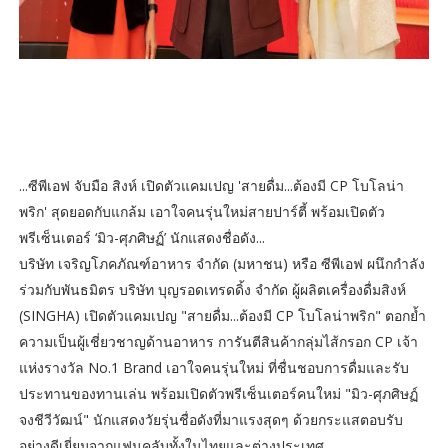
...ซีพีเอฟ จับมือ สิงห์ เปิดตัวแคมเปญ 'สายดื่ม...ต้องมี CP โบโลน่า
พริก' สุดยอดกับแกล้ม เอาใจคนรุ่นใหม่สายปาร์ตี้ พร้อมเปิดตัว
พรีเซ็นเตอร์ ‘มิว-ศุภศิษฏ์’ นักแสดงชื่อดัง...
บริษัท เจริญโภคภัณฑ์อาหาร จำกัด (มหาชน) หรือ ซีพีเอฟ ผนึกกำลัง
ร่วมกับพันธมิตร บริษัท บุญรอดเทรดดิ้ง จำกัด ผู้ผลิตเครื่องดื่มสิงห์
(SINGHA) เปิดตัวแคมเปญ "สายดื่ม...ต้องมี CP โบโลน่าพริก" ตอกย้ำ
ความเป็นผู้เชี่ยวชาญด้านอาหาร การันตีสินค้ากลุ่มไส้กรอก CP เจ้า
แห่งรางวัล No.1 Brand เอาใจคนรุ่นใหม่ ที่ชื่นชอบการดื่มและรับ
ประทานของทานเล่น พร้อมเปิดตัวพรีเซ็นเตอร์คนใหม่ "มิว-ศุภศิษฏ์
จงชีวีวัฒน์" นักแสดงวัยรุ่นชื่อดังที่มาแรงสุดๆ ด้วยกระแสตอบรับ
อย่างดีเยี่ยมจากแฟนคลับทั้งในไทยและต่างประเทศ