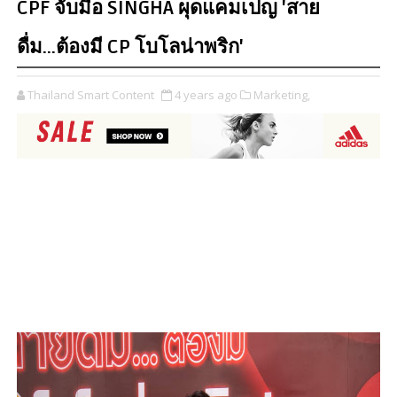
CPF จับมือ SINGHA ผุดแคมเปญ 'สาย
ดื่ม...ต้องมี CP โบโลน่าพริก'
Thailand Smart Content
4 years ago
Marketing,