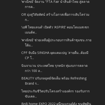
‘พาณิชย์’ จัดงาน “FTA Fair นำสินค้าไทย สู่ตลาด
การค...
OR มุ่งสู่วิสัยทัศน์ สร้างโอกาสเพื่อการเติบโตร่วม
ก...
‘เอพี ไทยแลนด์’ เปิดตัว ‘ASPIRE’ คอนโดแมสเซก
เมนต์ท...
‘พาณิชย์’ ช่วยเหลือผู้ประกอบการสินค้าชุมชน ภาย
ใต้แ...
CPF จับมือ SINGHA ผุดแคมเปญ 'สายดื่ม...ต้องมี
CP โ...
นินจาแวน ประเทศไทย รุกหนัก ทุ่มงบการตลาด
กว่า 100 ล...
BEAUTY ปรับกลยุทธ์จัดเต็ม พร้อม Refreshing
Brand ร...
ไทยประกันชีวิตปรับโครงสร้างองค์กร รองรับการ
ขับเคล...
BnB home EXPO 2022 ผนึกแบรนด์ดัง ขนทัพสิน