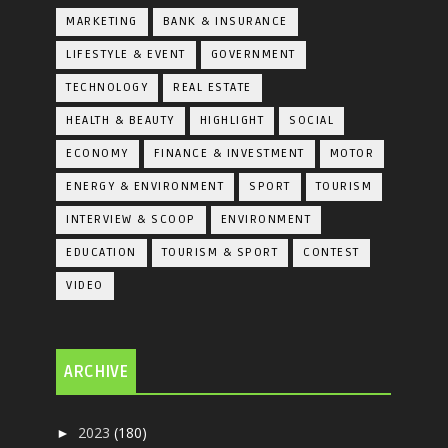
MARKETING
BANK & INSURANCE
LIFESTYLE & EVENT
GOVERNMENT
TECHNOLOGY
REAL ESTATE
HEALTH & BEAUTY
HIGHLIGHT
SOCIAL
ECONOMY
FINANCE & INVESTMENT
MOTOR
ENERGY & ENVIRONMENT
SPORT
TOURISM
INTERVIEW & SCOOP
ENVIRONMENT
EDUCATION
TOURISM & SPORT
CONTEST
VIDEO
ARCHIVE
2023
(180)
►