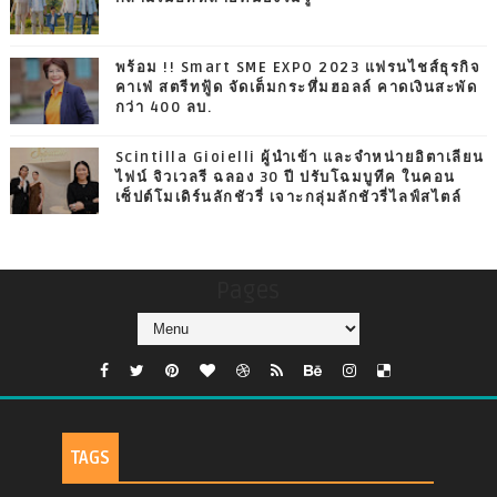
พร้อม !! Smart SME EXPO 2023 แฟรนไชส์ธุรกิจ
คาเฟ่ สตรีทฟู้ด จัดเต็มกระหึ่มฮอลล์ คาดเงินสะพัด
กว่า 400 ลบ.
Scintilla Gioielli ผู้นำเข้า และจำหน่ายอิตาเลียน
ไฟน์ จิวเวลรี ฉลอง 30 ปี ปรับโฉมบูทีค ในคอน
เซ็ปต์โมเดิร์นลักชัวรี่ เจาะกลุ่มลักชัวรี่ไลฟ์สไตล์
Pages
TAGS