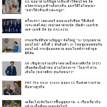
GQ ขออาสาแก้ปัญหากลิ่นเท้าให้คนไทย งัด
นวัตกรรมถุงเท้าบล็อกกลิ่น ออกวีดีโอโฆษณา
“อย่าให้กลิ่นเท้าเตะจมูก”
ครั้งแรก!! เดมเลอร์ คอมเมอร์เชียล วีฮีเคิลส์
(ประเทศไทย) เขย่าตลาดรถบัส เปิดตัว เมอร์เซ
เดส-เบนซ์ บัส รุ่น OH1626L
กรมทรัพย์สินทางปัญญา จัดใหญ่ “GI รุกบุกตลาด
ออนไลน์” ครั้งที่ 2 ดันสินค้า GI ไทยสู่แพลตฟอร์ม
ออนไลน์ กระตุ้นยอดขาย ตอบโจทย์การค้ายุค
ดิจิทัล
OR เชิญชวนร่วมบริจาคขวดน้ำพลาสติกใส (PET)
เพื่อผลิตเป็นผ้าห่ม ผ่านโครงการ "โออาร์ สาน
เส้นใย (พลาสติก) ห่มภัยหนาว"
PMT The Hour Glass ฉลอง 15 ปีแห่งความร่วม
มือทางธุรกิจ
เคล็ด(ไม่)ลับในการฟื้นฟูสุขภาพ: 4 เรื่องเกี่ยวกับ
กล้ามเนื้อที่หลายคนยังไม่รู้