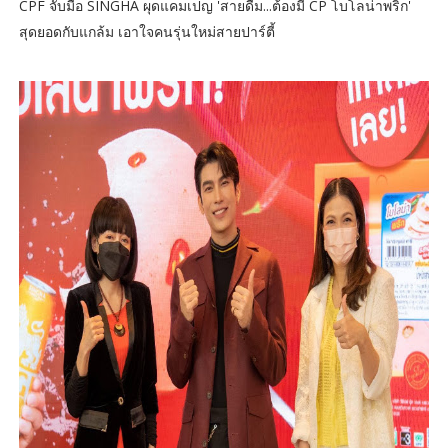
CPF จับมือ SINGHA ผุดแคมเปญ 'สายดื่ม...ต้องมี CP โบโลน่าพริก'
สุดยอดกับแกล้ม เอาใจคนรุ่นใหม่สายปาร์ตี้