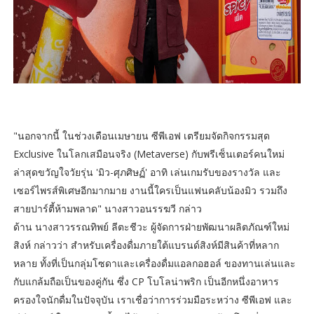
"นอกจากนี้ ในช่วงเดือนเมษายน ซีพีเอฟ เตรียมจัดกิจกรรมสุด
Exclusive ในโลกเสมือนจริง (Metaverse) กับพรีเซ็นเตอร์คนใหม่
ล่าสุดขวัญใจวัยรุ่น 'มิว-ศุภศิษฏ์' อาทิ เล่นเกมรับของรางวัล และ
เซอร์ไพรส์พิเศษอีกมากมาย งานนี้ใครเป็นแฟนคลับน้องมิว รวมถึง
สายปาร์ตี้ห้ามพลาด" นางสาวอนรรฆวี กล่าว
ด้าน นางสาวรรณทิพย์ ลีตะชีวะ ผู้จัดการฝ่ายพัฒนาผลิตภัณฑ์ใหม่
สิงห์ กล่าวว่า สำหรับเครื่องดื่มภายใต้แบรนด์สิงห์มีสินค้าที่หลาก
หลาย ทั้งที่เป็นกลุ่มโซดาและเครื่องดื่มแอลกอฮอล์ ของทานเล่นและ
กับแกล้มถือเป็นของคู่กัน ซึ่ง CP โบโลน่าพริก เป็นอีกหนึ่งอาหาร
ครองใจนักดื่มในปัจจุบัน เราเชื่อว่าการร่วมมือระหว่าง ซีพีเอฟ และ