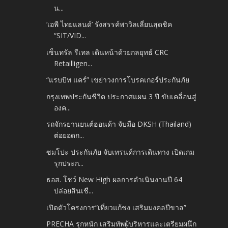
น...
‘เอพี ไทยแลนด์’ รังสรรค์พาวิลเลี่ยนสุดชิค
“SIT/VID...
เซ็นทรัล รีเทล เดินหน้าด้วยกลยุทธ์ CRC
Retailligen...
“แรบบิท แคร์” เขย่าวงการโบรคเกอร์ประกันภัย
กรุงเทพประกันชีวิต ประกาศแผน 3 ปี ขับเคลื่อนสู่
องค...
รถจักรยานยนต์ฮอนด้า จับมือ DKSH (Thailand)
ต่อยอดก...
ซมโปะ ประกันภัย จับเทรนด์การเดินทาง เปิดเกม
รุกประก...
ธอส. โชว์ New High ผลการดำเนินงานปี 64
ปล่อยสินเชื...
เปิดตัวโครงการ“เที่ยวแก้ชง เสริมมงคลปีขาล”
PRECHA รุกหนัก เสริมทัพผู้บริหารและเตรียมผนึก