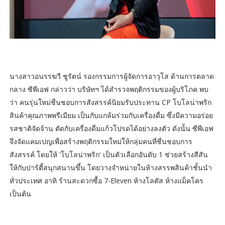
นางสาวอนรรฆวี ชูรัตน์ รองกรรมการผู้จัดการอาวุโส ด้านการตลาด
กลาง ซีพีเอฟ กล่าวว่า บริษัทฯ ได้สำรวจพฤติกรรมของผู้บริโภค พบ
ว่า คนรุ่นใหม่ชื่นชอบการสังสรรค์นิยมรับประทาน CP โบโลน่าพริก
สินค้าคุณภาพพรีเมียม เป็นกับแกล้มร่วมกับเครื่องดื่ม ซึ่งมีความอร่อย
รสชาติจัดจ้าน ตัดกับเครื่องดื่มแก้วโปรดได้อย่างลงตัว ดังนั้น ซีพีเอฟ
จึงจัดแคมเปญเพื่อสร้างพฤติกรรมใหม่ให้กลุ่มคนที่ชื่นชอบการ
สังสรรค์ โดยให้ 'โบโลน่าพริก' เป็นตัวเลือกอันดับ 1 ช่วยสร้างสีสัน
ให้กับปาร์ตี้สนุกสนานขึ้น โดยวางจำหน่ายในห้างสรรพสินค้าชั้นนำ
ทั่วประเทศ อาทิ ร้านสะดวกซื้อ 7-Eleven ห้างโลตัส ห้างแม็คโคร
เป็นต้น