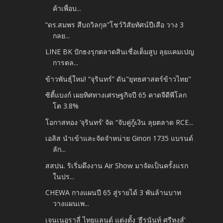
ค้าเพื่อบ...
“ดร.สมพร สืบถวิลกุล”โชว์วิสัยทัศน์ปีเสือ วาง 3
กลย...
LINE BK ปักธงรุกตลาดสินเชื่อเต็มสูบ ลุยแคมเปญ
การตล...
ข้าวพันธุ์ใหม่! “จุรินทร์” ดัน"ยุทธศาสตร์ข้าวไทย"
ซิตี้แบงก์ เผยทิศทางเศรษฐกิจปี 65 คาดจีดีพีโลก
โต 3.8%
โอกาสทอง ‘จุรินทร์’ จัด “จับคู่กู้เงิน ลุยตลาด RCE...
เอลิส นำเข้าและจัดจำหน่าย Ginori 1735 แบรนด์
ลัก...
สสปน. ริเริ่มดึงงาน Air Show มาจัดเป็นครั้งแรก
ในปร...
CHEWA กางแผนปี 65 สู่รายได้ 3 พันล้านบาท
วางแผนเพ...
เจนเนอราลี่ ไทยแลนด์ แต่งตั้ง ‘ธีรนันท์ ศรีหงส์’