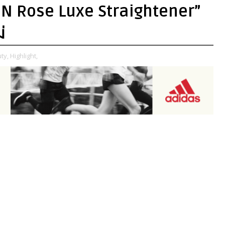
TON Rose Luxe Straightener”
่
ty,
Highlight,