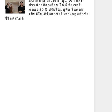
Scintilla Gioielli ผู้นำเข้า และ
จำหน่ายอิตาเลียน ไฟน์ จิวเวลรี
ฉลอง 30 ปี ปรับโฉมบูทีค ในคอน
เซ็ปต์โมเดิร์นลักชัวรี่ เจาะกลุ่มลักชัว
รี่ไลฟ์สไตล์