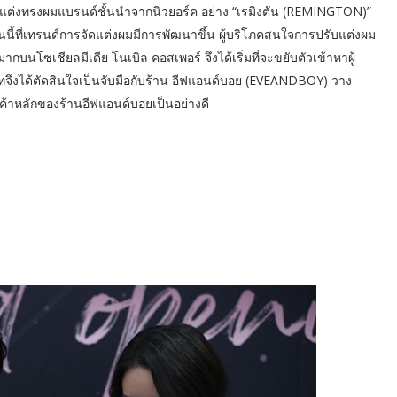
์จัดแต่งทรงผมแบรนด์ชั้นนำจากนิวยอร์ค อย่าง “เรมิงตัน (REMINGTON)”
นี้ที่เทรนด์การจัดแต่งผมมีการพัฒนาขึ้น ผู้บริโภคสนใจการปรับแต่งผม
นโซเชียลมีเดีย โนเบิล คอสเพอร์ จึงได้เริ่มที่จะขยับตัวเข้าหาผู้
ทจึงได้ตัดสินใจเป็นจับมือกับร้าน อีฟแอนด์บอย (EVEANDBOY) วาง
กค้าหลักของร้านอีฟแอนด์บอยเป็นอย่างดี