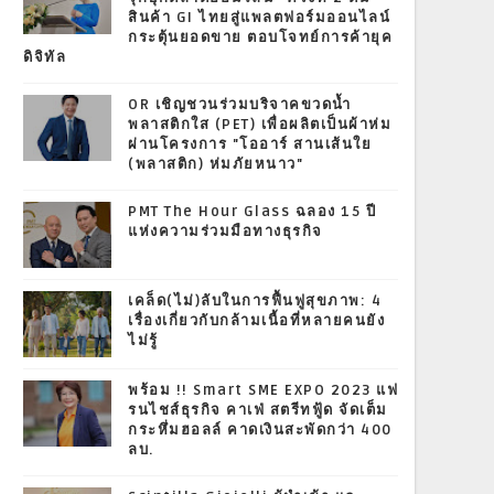
สินค้า GI ไทยสู่แพลตฟอร์มออนไลน์
กระตุ้นยอดขาย ตอบโจทย์การค้ายุค
ดิจิทัล
OR เชิญชวนร่วมบริจาคขวดน้ำ
พลาสติกใส (PET) เพื่อผลิตเป็นผ้าห่ม
ผ่านโครงการ "โออาร์ สานเส้นใย
(พลาสติก) ห่มภัยหนาว"
PMT The Hour Glass ฉลอง 15 ปี
แห่งความร่วมมือทางธุรกิจ
เคล็ด(ไม่)ลับในการฟื้นฟูสุขภาพ: 4
เรื่องเกี่ยวกับกล้ามเนื้อที่หลายคนยัง
ไม่รู้
พร้อม !! Smart SME EXPO 2023 แฟ
รนไชส์ธุรกิจ คาเฟ่ สตรีทฟู้ด จัดเต็ม
กระหึ่มฮอลล์ คาดเงินสะพัดกว่า 400
ลบ.