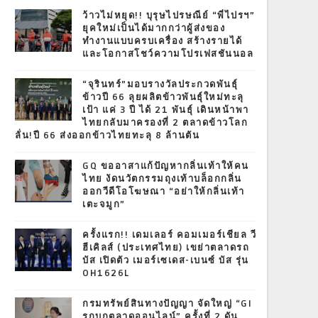
T
ว้าวไม่หยุด!! บุรุษไปรษณีย์ “พี่ไปรฯ”
ยุคใหม่เป็นได้มากกว่าผู้ส่งของ
ทำงานแบบครบเครื่อง สร้างรายได้
และโอกาสโชว์ความโปรเฟสชันนอล
“จุรินทร์”มอบรางวัลประกวดพันธุ์
ข้าวปี 66 ลุยผลิตข้าวพันธุ์ใหม่ทะลุ
เป้า แค่ 3 ปี ได้ 21 พันธุ์ เดินหน้าพา
ไทยกลับมาครองที่ 2 ตลาดข้าวโลก
ลั่น!ปี 66 ส่งออกข้าวไทยทะลุ 8 ล้านตัน
GQ ขออาสาแก้ปัญหากลิ่นเท้าให้คน
ไทย งัดนวัตกรรมถุงเท้าบล็อกกลิ่น
ออกวีดีโอโฆษณา “อย่าให้กลิ่นเท้า
เตะจมูก”
ครั้งแรก!! เดมเลอร์ คอมเมอร์เชียล วี
ฮีเคิลส์ (ประเทศไทย) เขย่าตลาดรถ
บัส เปิดตัว เมอร์เซเดส-เบนซ์ บัส รุ่น
OH1626L
กรมทรัพย์สินทางปัญญา จัดใหญ่ “GI
รุกบุกตลาดออนไลน์” ครั้งที่ 2 ดัน