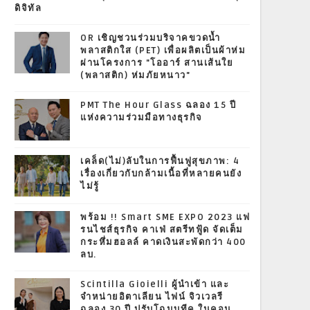
ดิจิทัล
OR เชิญชวนร่วมบริจาคขวดน้ำ
พลาสติกใส (PET) เพื่อผลิตเป็นผ้าห่ม
ผ่านโครงการ "โออาร์ สานเส้นใย
(พลาสติก) ห่มภัยหนาว"
PMT The Hour Glass ฉลอง 15 ปี
แห่งความร่วมมือทางธุรกิจ
เคล็ด(ไม่)ลับในการฟื้นฟูสุขภาพ: 4
เรื่องเกี่ยวกับกล้ามเนื้อที่หลายคนยัง
ไม่รู้
พร้อม !! Smart SME EXPO 2023 แฟ
รนไชส์ธุรกิจ คาเฟ่ สตรีทฟู้ด จัดเต็ม
กระหึ่มฮอลล์ คาดเงินสะพัดกว่า 400
ลบ.
Scintilla Gioielli ผู้นำเข้า และ
จำหน่ายอิตาเลียน ไฟน์ จิวเวลรี
ฉลอง 30 ปี ปรับโฉมบูทีค ในคอน