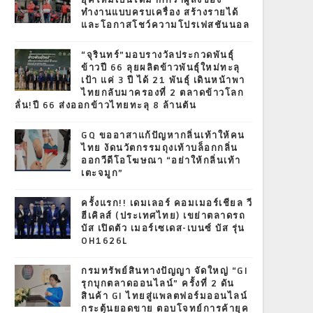
ยุคใหม่เป็นได้มากกว่าผู้ส่งของ
ทำงานแบบครบเครื่อง สร้างรายได้
และโอกาสโชว์ความโปรเฟสชันนอล
“จุรินทร์”มอบรางวัลประกวดพันธุ์
ข้าวปี 66 ลุยผลิตข้าวพันธุ์ใหม่ทะลุ
เป้า แค่ 3 ปี ได้ 21 พันธุ์ เดินหน้าพา
ไทยกลับมาครองที่ 2 ตลาดข้าวโลก
ลั่น!ปี 66 ส่งออกข้าวไทยทะลุ 8 ล้านตัน
GQ ขออาสาแก้ปัญหากลิ่นเท้าให้คน
ไทย งัดนวัตกรรมถุงเท้าบล็อกกลิ่น
ออกวีดีโอโฆษณา “อย่าให้กลิ่นเท้า
เตะจมูก”
ครั้งแรก!! เดมเลอร์ คอมเมอร์เชียล วี
ฮีเคิลส์ (ประเทศไทย) เขย่าตลาดรถ
บัส เปิดตัว เมอร์เซเดส-เบนซ์ บัส รุ่น
OH1626L
กรมทรัพย์สินทางปัญญา จัดใหญ่ “GI
รุกบุกตลาดออนไลน์” ครั้งที่ 2 ดัน
สินค้า GI ไทยสู่แพลตฟอร์มออนไลน์
กระตุ้นยอดขาย ตอบโจทย์การค้ายุค