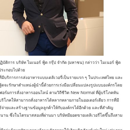
ัติการ บริษัท ไมเนอร์ ฟู้ด กรุ๊ป จำกัด (มหาชน) กล่าวว่า ไมเนอร์ ฟู้ด
 ประกอบไปด้วย
ทที่มีบริการการส่งอาหารแบบเดลิเวอรี่เป็นรายแรก ๆ ในประเทศไทย และ
์ ฟู้ดจะรักษาตำแหน่งผู้นำนี้ด้วยการเร่งมือเปลี่ยนแปลงรูปแบบองค์กรโดย
อร์มการสั่งอาหารออนไลน์ ตามวิถีชีวิต New Normal ที่ผู้บริโภคหัน
้บริโภคให้สามารถสั่งอาหารได้หลากหลายภายในออเดอร์เดียว การที่มี
้จ่ายและสร้างฐานข้อมูลลูกค้าให้กับองค์กรได้อีกด้วย และที่สำคัญ
าวนาน ซึ่งในไตรมาสสองที่ผ่านมา บริษัทมียอดขายเดลิเวอรี่โตขึ้นถึงสาม