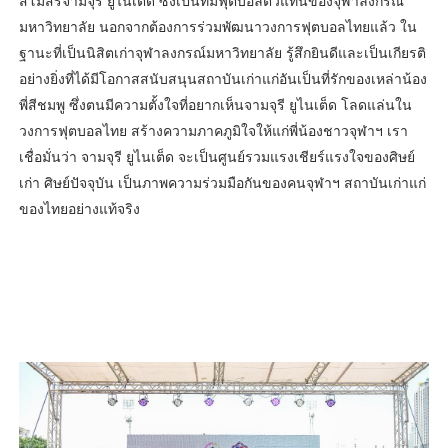
สโมสรจามจุรี ยูไนเต็ด ซึ่งเป็นทีมฟุตบอลตัวแทนของจุฬาลงกรณ์
มหาวิทยาลัย นอกจากต้องการร่วมพัฒนาวงการฟุตบอลไทยแล้ว ใน
ฐานะที่เป็นนิสิตเก่าจุฬาลงกรณ์มหาวิทยาลัย รู้สึกยินดีและเป็นเกียรติ
อย่างยิ่งที่ได้มีโอกาสสนับสนุนสถาบันเก่าแก่อันเป็นที่รักของเหล่าน้อง
พี่สีชมพู ซึ่งตนมีความตั้งใจที่อยากเห็นจามจุรี ยูไนเต็ด โลดแล่นใน
วงการฟุตบอลไทย สร้างความภาคภูมิใจให้แก่พี่น้องชาวจุฬาฯ เรา
เชื่อมั่นว่า จามจุรี ยูไนเต็ด จะเป็นศูนย์รวมแรงเชียร์แรงใจของศิษย์
เก่า ศิษย์ปัจจุบัน เป็นภาพความร่วมมือกันของคนจุฬาฯ สถาบันเก่าแก่
ของไทยอย่างแท้จริง