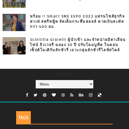
พร้อม !! Smart SME EXPO 2023 แฟรนไชส์ธุรกิจ
คาเฟ่ สตรีทฟู้ด จัดเต็มกระหึ่มฮอลล์ คาดเงินสะพัด
กว่า 400 ลบ.
Scintilla Gioielli ผู้นำเข้า และจำหน่ายอิตาเลียน
ไฟน์ จิวเวลรี ฉลอง 30 ปี ปรับโฉมบูทีค ในคอน
เซ็ปต์โมเดิร์นลักชัวรี่ เจาะกลุ่มลักชัวรี่ไลฟ์สไตล์
Pages
TAGS