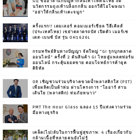
GQ ขออาสาแก้ปัญหากลิ่นเท้าให้คนไทย งัด
นวัตกรรมถุงเท้าบล็อกกลิ่น ออกวีดีโอโฆษณา
“อย่าให้กลิ่นเท้าเตะจมูก”
ครั้งแรก!! เดมเลอร์ คอมเมอร์เชียล วีฮีเคิลส์
(ประเทศไทย) เขย่าตลาดรถบัส เปิดตัว เมอร์เซ
เดส-เบนซ์ บัส รุ่น OH1626L
กรมทรัพย์สินทางปัญญา จัดใหญ่ “GI รุกบุกตลาด
ออนไลน์” ครั้งที่ 2 ดันสินค้า GI ไทยสู่แพลตฟอร์ม
ออนไลน์ กระตุ้นยอดขาย ตอบโจทย์การค้ายุค
ดิจิทัล
OR เชิญชวนร่วมบริจาคขวดน้ำพลาสติกใส (PET)
เพื่อผลิตเป็นผ้าห่ม ผ่านโครงการ "โออาร์ สาน
เส้นใย (พลาสติก) ห่มภัยหนาว"
PMT The Hour Glass ฉลอง 15 ปีแห่งความร่วม
มือทางธุรกิจ
เคล็ด(ไม่)ลับในการฟื้นฟูสุขภาพ: 4 เรื่องเกี่ยวกับ
กล้ามเนื้อที่หลายคนยังไม่รู้