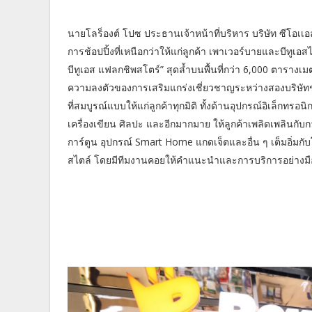
นายโลร็องต์ โปซ ประธานเจ้าหน้าที่บริหาร บริษัท ซีโอเเ
การช้อปปิ้งที่เหนือกว่าให้แก่ลูกค้า เพาเวอร์บายและบีทูเอส
บีทูเอส แฟลกชิพสโตร์” สุดล้ำบนพื้นที่กว่า 6,000 ตารางเมตร
ความลงตัวของการเสริมแกร่งเชี่ยวชาญระหว่างสองบริษัท
ที่สมบูรณ์แบบให้แก่ลูกค้าทุกมิติ ทั้งด้านอุปกรณ์อิเล็กทรอนิ
เครื่องเขียน ศิลปะ และอีกมากมาย ให้ลูกค้าเพลิดเพลินกับก
การ์ตูน อุปกรณ์ Smart Home แกดเจ็ตและอื่น ๆ เต็มอิ่ม
สไตล์ โดยมีทีมงานคอยให้คำแนะนำและการบริการอย่างมื