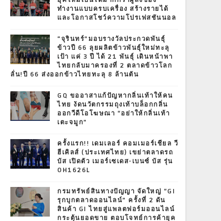
ยุคใหม่เป็นได้มากกว่าผู้ส่งของ
ทำงานแบบครบเครื่อง สร้างรายได้
และโอกาสโชว์ความโปรเฟสชันนอล
“จุรินทร์”มอบรางวัลประกวดพันธุ์
ข้าวปี 66 ลุยผลิตข้าวพันธุ์ใหม่ทะลุ
เป้า แค่ 3 ปี ได้ 21 พันธุ์ เดินหน้าพา
ไทยกลับมาครองที่ 2 ตลาดข้าวโลก
ลั่น!ปี 66 ส่งออกข้าวไทยทะลุ 8 ล้านตัน
GQ ขออาสาแก้ปัญหากลิ่นเท้าให้คน
ไทย งัดนวัตกรรมถุงเท้าบล็อกกลิ่น
ออกวีดีโอโฆษณา “อย่าให้กลิ่นเท้า
เตะจมูก”
ครั้งแรก!! เดมเลอร์ คอมเมอร์เชียล วี
ฮีเคิลส์ (ประเทศไทย) เขย่าตลาดรถ
บัส เปิดตัว เมอร์เซเดส-เบนซ์ บัส รุ่น
OH1626L
กรมทรัพย์สินทางปัญญา จัดใหญ่ “GI
รุกบุกตลาดออนไลน์” ครั้งที่ 2 ดัน
สินค้า GI ไทยสู่แพลตฟอร์มออนไลน์
กระตุ้นยอดขาย ตอบโจทย์การค้ายุค