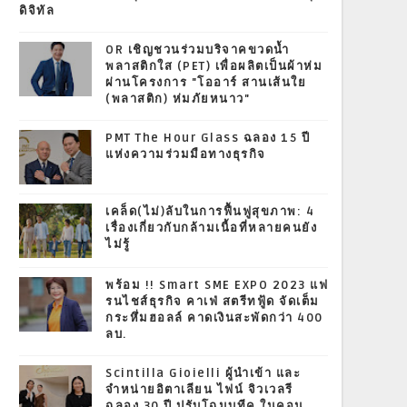
ดิจิทัล
OR เชิญชวนร่วมบริจาคขวดน้ำ
พลาสติกใส (PET) เพื่อผลิตเป็นผ้าห่ม
ผ่านโครงการ "โออาร์ สานเส้นใย
(พลาสติก) ห่มภัยหนาว"
PMT The Hour Glass ฉลอง 15 ปี
แห่งความร่วมมือทางธุรกิจ
เคล็ด(ไม่)ลับในการฟื้นฟูสุขภาพ: 4
เรื่องเกี่ยวกับกล้ามเนื้อที่หลายคนยัง
ไม่รู้
พร้อม !! Smart SME EXPO 2023 แฟ
รนไชส์ธุรกิจ คาเฟ่ สตรีทฟู้ด จัดเต็ม
กระหึ่มฮอลล์ คาดเงินสะพัดกว่า 400
ลบ.
Scintilla Gioielli ผู้นำเข้า และ
จำหน่ายอิตาเลียน ไฟน์ จิวเวลรี
ฉลอง 30 ปี ปรับโฉมบูทีค ในคอน